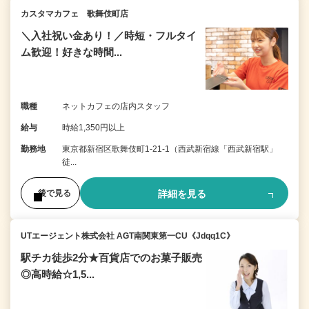
カスタマカフェ 歌舞伎町店
＼入社祝い金あり！／時短・フルタイ
ム歓迎！好きな時間...
職種
ネットカフェの店内スタッフ
給与
時給1,350円以上
勤務地
東京都新宿区歌舞伎町1-21-1（西武新宿線「西武新宿駅」
徒...
詳細を見る
後で見る
UTエージェント株式会社 AGT南関東第一CU《Jdqq1C》
駅チカ徒歩2分★百貨店でのお菓子販売
◎高時給☆1,5...