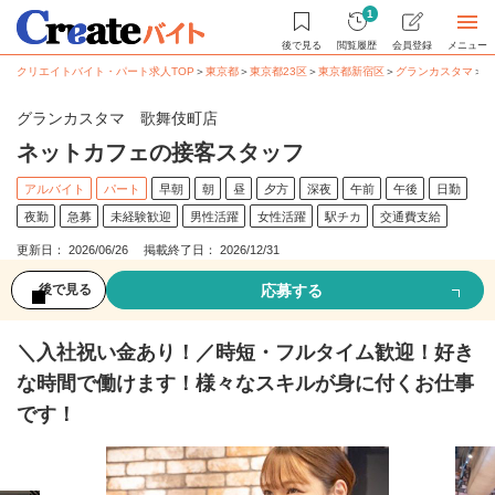
1
後で見る
閲覧履歴
会員登録
メニュー
クリエイトバイト・パート求人TOP
＞
東京都
＞
東京都23区
＞
東京都新宿区
＞
グランカスタマ
＞
ネ
グランカスタマ 歌舞伎町店
ネットカフェの接客スタッフ
アルバイト
パート
早朝
朝
昼
夕方
深夜
午前
午後
日勤
夜勤
急募
未経験歓迎
男性活躍
女性活躍
駅チカ
交通費支給
更新日： 2026/06/26 掲載終了日： 2026/12/31
応募する
後で見る
＼入社祝い金あり！／時短・フルタイム歓迎！好き
な時間で働けます！様々なスキルが身に付くお仕事
です！