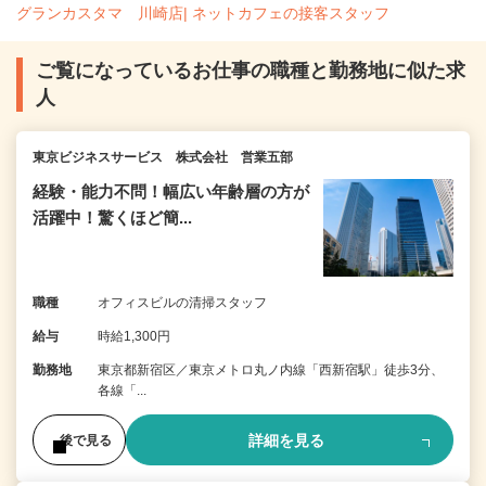
グランカスタマ 川崎店| ネットカフェの接客スタッフ
ご覧になっているお仕事の職種と勤務地に似た求
人
東京ビジネスサービス 株式会社 営業五部
経験・能力不問！幅広い年齢層の方が
活躍中！驚くほど簡...
職種
オフィスビルの清掃スタッフ
給与
時給1,300円
勤務地
東京都新宿区／東京メトロ丸ノ内線「西新宿駅」徒歩3分、
各線「...
詳細を見る
後で見る