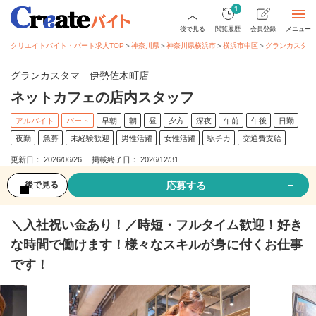
1
後で見る
閲覧履歴
会員登録
メニュー
クリエイトバイト・パート求人TOP
＞
神奈川県
＞
神奈川県横浜市
＞
横浜市中区
＞
グランカスタマ
グランカスタマ 伊勢佐木町店
ネットカフェの店内スタッフ
アルバイト
パート
早朝
朝
昼
夕方
深夜
午前
午後
日勤
夜勤
急募
未経験歓迎
男性活躍
女性活躍
駅チカ
交通費支給
更新日： 2026/06/26 掲載終了日： 2026/12/31
応募する
後で見る
＼入社祝い金あり！／時短・フルタイム歓迎！好き
な時間で働けます！様々なスキルが身に付くお仕事
です！