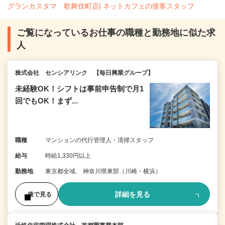
グランカスタマ 歌舞伎町店| ネットカフェの接客スタッフ
ご覧になっているお仕事の職種と勤務地に似た求
人
株式会社 センシアリンク 【毎日興業グループ】
未経験OK！シフトは事前申告制で月1
回でもOK！まず...
職種
マンションの代行管理人・清掃スタッフ
給与
時給1,330円以上
勤務地
東京都全域、 神奈川県東部（川崎・横浜）
詳細を見る
後で見る