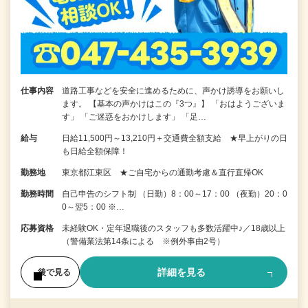
仕事内容
道路工事などを安全に進めるために、声かけ誘導をお願いし
ます。 【基本の声かけはこの『3つ』】 「おはようございま
す」 「ご迷惑をおかけします」 「足…
給与
日給11,500円～13,210円＋交通費全額支給 ★早上がりの日
も日給全額保障！
勤務地
東京都江東区 ★ご自宅からの通勤考慮＆直行直帰OK
勤務時間
自己申告のシフト制 （日勤）8：00～17：00 （夜勤）20：0
0～翌5：00 ※…
応募資格
未経験OK・定年退職後のスタッフも多数活躍中♪／18歳以上
（警備業法第14条による ※例外事由2号）
詳細を見る
後で見る