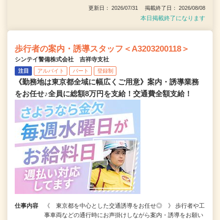
更新日： 2026/07/31 掲載終了日： 2026/08/08
本日掲載終了になります
歩行者の案内・誘導スタッフ＜A3203200118＞
シンテイ警備株式会社 吉祥寺支社
注目
アルバイト
パート
登録制
《勤務地は東京都全域に幅広くご用意》案内・誘導業務
をお任せ♪全員に総額8万円を支給！交通費全額支給！
仕事内容
《 東京都を中心とした交通誘導をお任せ◎ 》 歩行者や工
事車両などの通行時にお声掛けしながら案内・誘導をお願い