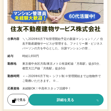
仕事内容
＼＼2026年6月下旬管理開始予定の新築マンション！／／ 住
友不動産建物サービスが管理する、ファミリー層・ビジネス
パーソンの方を中心とした、分譲マンションの管…
給与
時給1,650円
勤務地
東京都中央区月島/東京メトロ有楽町線「月島駅」徒歩5分、
都営大江戸線「月島駅」徒歩5分
勤務時間
＜～2026年6月下旬＞ シフト制 ※管理開始までは他物件で
ご勤務いただきます。 ※…
応募資格
未経験OK！中高年スタッフ活躍中！
詳細を見る
後で見る