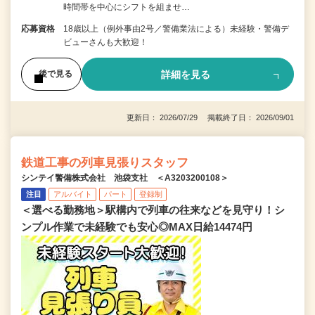
時間帯を中心にシフトを組ませ…
応募資格
18歳以上（例外事由2号／警備業法による）未経験・警備デ
ビューさんも大歓迎！
詳細を見る
後で見る
更新日： 2026/07/29 掲載終了日： 2026/09/01
鉄道工事の列車見張りスタッフ
シンテイ警備株式会社 池袋支社 ＜A3203200108＞
注目
アルバイト
パート
登録制
＜選べる勤務地＞駅構内で列車の往来などを見守り！シ
ンプル作業で未経験でも安心◎MAX日給14474円