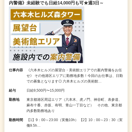
内警備》未経験でも日給14,000円も可★週3日～
仕事内容
《六本木ヒルズの展望台・美術館エリアでの案内警備をお任
せ》 その他港区エリアに勤務地多数！今回のお仕事は、日勤
での募集となります◎ 六本木ヒルズの美術館…
給与
日給9,500円〜15,000円
勤務地
東京都港区周辺エリア（六本木、虎ノ門、神谷町、表参道、
麻布十番、赤坂、有明、青山一丁目など） その他、東京都
内多数勤務地あり
勤務時間
【1】9：00～23:00（実働10h） 【2】10：00～23：30（実
働9.5h…