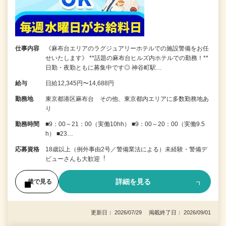
仕事内容
《麻布台エリアのラグジュアリーホテルでの施設警備をお任
せいたします》 **話題の麻布台ヒルズ内ホテルでの勤務！**
日勤・夜勤ともに募集中です◎ 神谷町駅…
給与
日給12,345円〜14,688円
勤務地
東京都港区麻布台 その他、東京都内エリアに多数勤務地あ
り
勤務時間
■9：00～21：00（実働10hh） ■9：00～20：00（実働9.5
h） ■23…
応募資格
18歳以上（例外事由2号／警備業法による）未経験・警備デ
ビューさんも⼤歓迎︕
詳細を見る
後で見る
更新日： 2026/07/29 掲載終了日： 2026/09/01