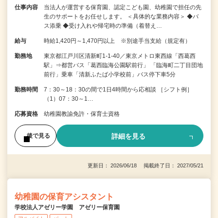
仕事内容
当法人が運営する保育園、認定こども園、幼稚園で担任の先
生のサポートをお任せします。 ＜具体的な業務内容＞ ◆バ
ス添乗 ◆受け入れや帰宅時の準備（着替え…
給与
時給1,420円～1,470円以上 ※別途手当支給（規定有）
勤務地
東京都江戸川区清新町1-1-40／東京メトロ東西線「西葛西
駅」⇒都営バス「葛西臨海公園駅前行」 「臨海町二丁目団地
前行」乗車「清新ふたば小学校前」バス停下車5分
勤務時間
7：30～18：30の間で1日4時間から応相談 ［シフト例］
（1）07：30～1…
応募資格
幼稚園教諭免許・保育士資格
詳細を見る
後で見る
更新日： 2026/06/18 掲載終了日： 2027/05/21
幼稚園の保育アシスタント
学校法人アゼリー学園 アゼリー保育園