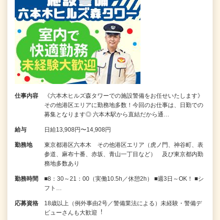
仕事内容
《六本木ヒルズ森タワーでの施設警備をお任せいたします》
その他港区エリアに勤務地多数！今回のお仕事は、日勤での
募集となります◎ 六本木駅から直結だから通…
給与
日給13,908円〜14,908円
勤務地
東京都港区六本木 その他港区エリア（虎ノ門、神谷町、表
参道、麻布十番、赤坂、青山一丁目など） 及び東京都内勤
務地多数あり
勤務時間
■8：30～21：00（実働10.5h／休憩2h） ■週3日～OK！ ■シ
フト…
応募資格
18歳以上（例外事由2号／警備業法による）未経験・警備デ
ビューさんも⼤歓迎︕