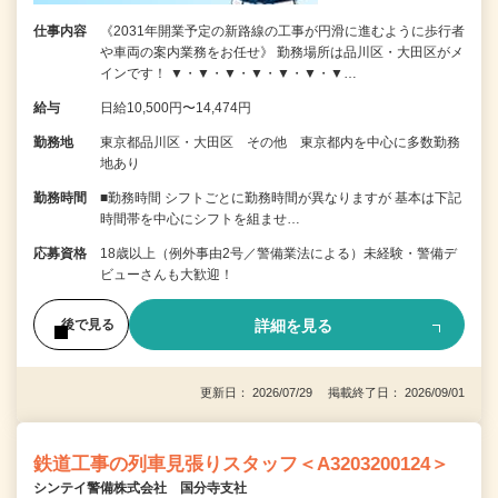
仕事内容
《2031年開業予定の新路線の工事が円滑に進むように歩行者
や車両の案内業務をお任せ》 勤務場所は品川区・大田区がメ
インです！ ▼・▼・▼・▼・▼・▼・▼…
給与
日給10,500円〜14,474円
勤務地
東京都品川区・大田区 その他 東京都内を中心に多数勤務
地あり
勤務時間
■勤務時間 シフトごとに勤務時間が異なりますが 基本は下記
時間帯を中心にシフトを組ませ…
応募資格
18歳以上（例外事由2号／警備業法による）未経験・警備デ
ビューさんも大歓迎！
詳細を見る
後で見る
更新日： 2026/07/29 掲載終了日： 2026/09/01
鉄道工事の列車見張りスタッフ＜A3203200124＞
シンテイ警備株式会社 国分寺支社