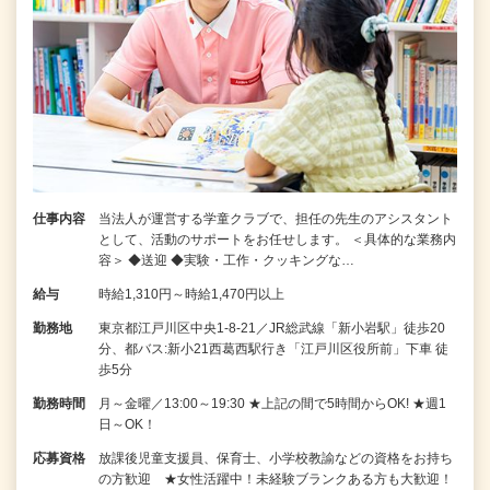
仕事内容
当法人が運営する学童クラブで、担任の先生のアシスタント
として、活動のサポートをお任せします。 ＜具体的な業務内
容＞ ◆送迎 ◆実験・工作・クッキングな…
給与
時給1,310円～時給1,470円以上
勤務地
東京都江戸川区中央1-8-21／JR総武線「新小岩駅」徒歩20
分、都バス:新小21西葛西駅行き「江戸川区役所前」下車 徒
歩5分
勤務時間
月～金曜／13:00～19:30 ★上記の間で5時間からOK! ★週1
日～OK！
応募資格
放課後児童支援員、保育士、小学校教諭などの資格をお持ち
の方歓迎 ★女性活躍中！未経験ブランクある方も大歓迎！