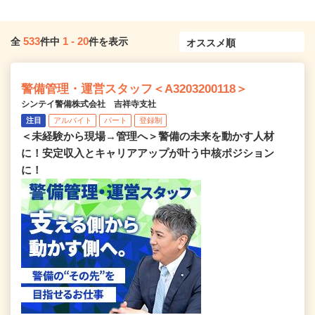
533
1
-
20
全
件中
件を表示
警備管理・運営スタッフ＜A3203200118＞
シンテイ警備株式会社 吉祥寺支社
注目
アルバイト
パート
登録制
＜未経験から現場→管理へ＞警備の未来を動かす人材
に！安定収入とキャリアアップが叶う中核ポジション
に！