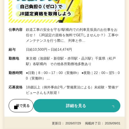
仕事内容
鉄道工事の安全を守る!!駅構内での列車見張員のお仕事をお
任せ！ 《JR認定の資格を無料でGETしませんか？》 工事や
メンテナンスを行う際に、 列車と作…
給与
日給10,500円～日給14,474円
勤務地
東京都（池袋駅・新宿駅・赤羽駅・品川駅）千葉県（松戸
駅）各駅構内 その他各所勤務地多数あり
勤務時間
●日勤｜8：00～17：00（実働8h） ●夜勤｜22：00～翌5：0
0（実働8h） …
応募資格
18歳以上（例外事由2号／警備業法による）未経験・警備デ
ビューさんも大歓迎！
詳細を見る
後で見る
更新日： 2026/07/29 掲載終了日： 2026/09/01