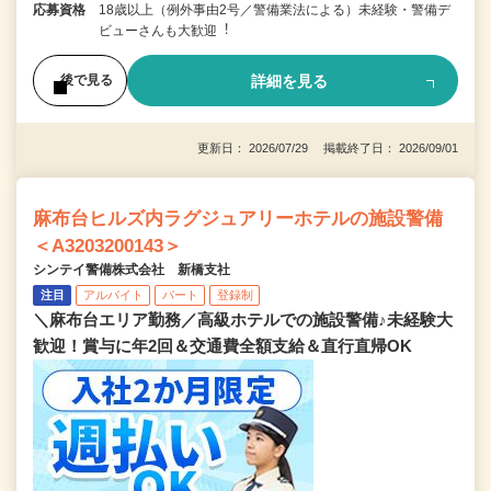
応募資格
18歳以上（例外事由2号／警備業法による）未経験・警備デ
ビューさんも⼤歓迎︕
詳細を見る
後で見る
更新日： 2026/07/29 掲載終了日： 2026/09/01
麻布台ヒルズ内ラグジュアリーホテルの施設警備
＜A3203200143＞
シンテイ警備株式会社 新橋支社
注目
アルバイト
パート
登録制
＼麻布台エリア勤務／高級ホテルでの施設警備♪未経験大
歓迎！賞与に年2回＆交通費全額支給＆直行直帰OK