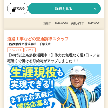
詳細を見る
後で見る
更新日： 2026/06/18 掲載終了日： 2027/05/21
道路工事などの交通誘導スタッフ
日清警備東京株式会社 千葉支店
アルバイト
パート
【60代以上も多数活躍中！】体力に無理なく週1日～／自
宅近くで働ける◎給与がアップしました！！