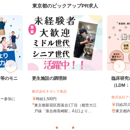
東京都のピックアップPR求人
験等のモニ
更生施設の調理師
臨床研究
（LDM：L
株式会社キヨシマ食品
株式会社ア
ター参加に
時給1,500円
日給20,
東京都新宿区西落合1丁目（都営大江
戸線「落合南長崎駅」A1口より...
東京都