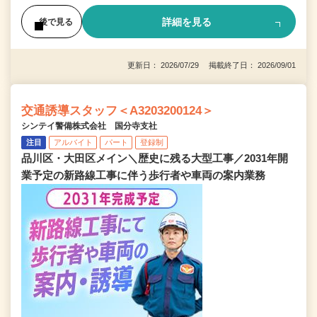
詳細を見る
後で見る
更新日： 2026/07/29 掲載終了日： 2026/09/01
交通誘導スタッフ＜A3203200124＞
シンテイ警備株式会社 国分寺支社
注目
アルバイト
パート
登録制
品川区・大田区メイン＼歴史に残る大型工事／2031年開
業予定の新路線工事に伴う歩行者や車両の案内業務