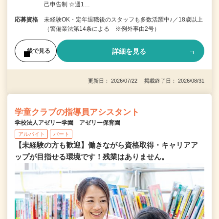
己申告制 ☆週1…
応募資格
未経験OK・定年退職後のスタッフも多数活躍中♪／18歳以上
（警備業法第14条による ※例外事由2号）
詳細を見る
後で見る
更新日： 2026/07/22 掲載終了日： 2026/08/31
学童クラブの指導員アシスタント
学校法人アゼリー学園 アゼリー保育園
アルバイト
パート
【未経験の方も歓迎】働きながら資格取得・キャリアア
ップが目指せる環境です！残業はありません。