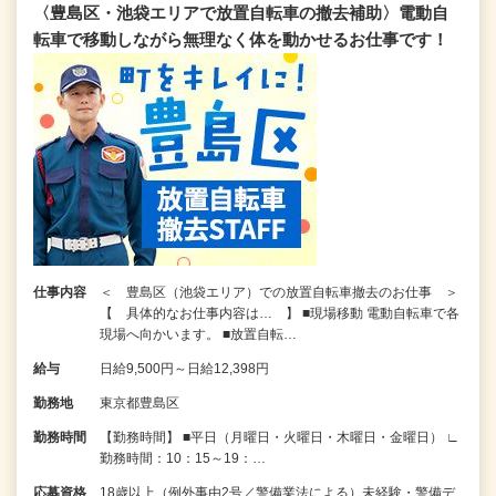
〈豊島区・池袋エリアで放置自転車の撤去補助〉電動自
転車で移動しながら無理なく体を動かせるお仕事です！
仕事内容
＜ 豊島区（池袋エリア）での放置自転車撤去のお仕事 ＞
【 具体的なお仕事内容は… 】 ■現場移動 電動自転車で各
現場へ向かいます。 ■放置自転…
給与
日給9,500円～日給12,398円
勤務地
東京都豊島区
勤務時間
【勤務時間】 ■平日（月曜日・火曜日・木曜日・金曜日） ∟
勤務時間：10：15～19：…
応募資格
18歳以上（例外事由2号／警備業法による）未経験・警備デ