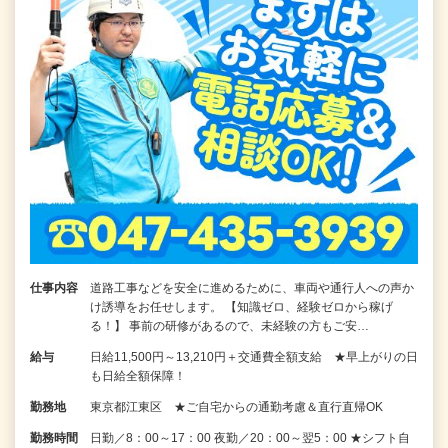
仕事内容
道路工事などを安全に進めるために、車両や通行人への声か
け誘導をお任せします。 【知識ゼロ、経験ゼロから稼げ
る！】 事前の研修があるので、未経験の方もご安…
給与
日給11,500円～13,210円＋交通費全額支給 ★早上がりの日
も日給全額保障！
勤務地
東京都江東区 ★ご自宅からの通勤考慮＆直行直帰OK
勤務時間
日勤／8：00～17：00 夜勤／20：00～翌5：00 ★シフト自