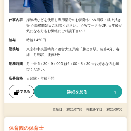
仕事内容
掃除機などを使用し専用部分のお掃除やごみ回収・机上拭き
等 ☆勤務開始日ご相談ください。 ☆WワークもOK! ☆年齢が
気になる方もお気軽にご相談下さい！…
給与
時給1,450円
勤務地
東京都中央区晴海／都営大江戸線「勝どき駅」徒歩4分、各
線「月島駅」徒歩8分
勤務時間
月～金 6：30～9：00又は6：00～8：30 ☆お好きな方お選
びください。
応募資格
☆経験・年齢不問
詳細を見る
後で見る
更新日： 2026/07/28 掲載終了日： 2026/09/05
保育園の保育士