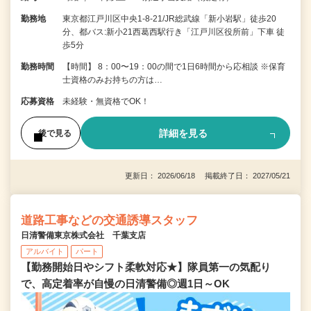
勤務地
東京都江戸川区中央1-8-21/JR総武線「新小岩駅」徒歩20
分、都バス:新小21西葛西駅行き「江戸川区役所前」下車 徒
歩5分
勤務時間
【時間】 8：00〜19：00の間で1日6時間から応相談 ※保育
士資格のみお持ちの方は…
応募資格
未経験・無資格でOK！
詳細を見る
後で見る
更新日： 2026/06/18 掲載終了日： 2027/05/21
道路工事などの交通誘導スタッフ
日清警備東京株式会社 千葉支店
アルバイト
パート
【勤務開始日やシフト柔軟対応★】隊員第一の気配り
で、高定着率が自慢の日清警備◎週1日～OK