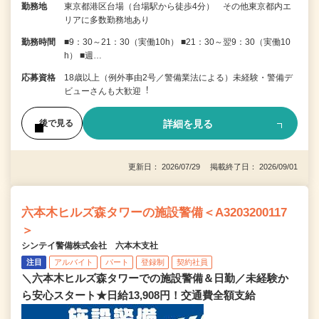
勤務地
東京都港区台場（台場駅から徒歩4分） その他東京都内エ
リアに多数勤務地あり
勤務時間
■9：30～21：30（実働10h） ■21：30～翌9：30（実働10
h） ■週…
応募資格
18歳以上（例外事由2号／警備業法による）未経験・警備デ
ビューさんも⼤歓迎︕
詳細を見る
後で見る
更新日： 2026/07/29 掲載終了日： 2026/09/01
六本木ヒルズ森タワーの施設警備＜A3203200117
＞
シンテイ警備株式会社 六本木支社
注目
アルバイト
パート
登録制
契約社員
＼六本木ヒルズ森タワーでの施設警備＆日勤／未経験か
ら安心スタート★日給13,908円！交通費全額支給