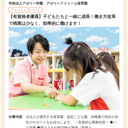
学校法人アゼリー学園 アゼリーファミーユ保育園
アルバイト
パート
【有資格者優遇】子どもたちと一緒に成長！働き方改革
で残業は少なく、効率的に働けます！
仕事内容
当法人が運営する保育園、認定こども園、幼稚園で担任の先
生のサポートをお任せします。 ＜具体的な業務内容＞ ◆バ
ス添乗 ◆受け入れや帰宅時の準備（着替え…