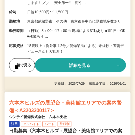
します！ ／／ 安全第一!! 街や…
給与
日給10,500円〜11,500円
勤務地
東京都武蔵野市 その他 東京都を中心に勤務地多数あり
勤務時間
（日勤）8：00～17：00 ※現場により変動あり ■週1日～OK
■残業あり …
応募資格
18歳以上（例外事由2号／警備業法による）未経験・警備デ
ビューさんも大歓迎！
詳細を見る
後で見る
更新日： 2026/07/29 掲載終了日： 2026/09/01
六本木ヒルズの展望台・美術館エリアでの案内警
備＜A3203200117＞
シンテイ警備株式会社 六本木支社
注目
アルバイト
パート
登録制
日勤募集《六本木ヒルズ：展望台・美術館エリアでの案