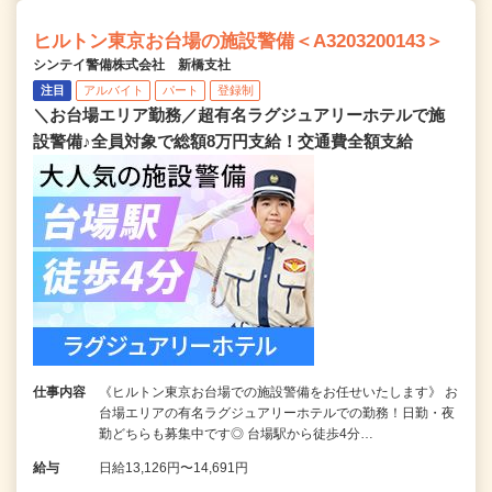
ヒルトン東京お台場の施設警備＜A3203200143＞
シンテイ警備株式会社 新橋支社
注目
アルバイト
パート
登録制
＼お台場エリア勤務／超有名ラグジュアリーホテルで施
設警備♪全員対象で総額8万円支給！交通費全額支給
仕事内容
《ヒルトン東京お台場での施設警備をお任せいたします》 お
台場エリアの有名ラグジュアリーホテルでの勤務！日勤・夜
勤どちらも募集中です◎ 台場駅から徒歩4分…
給与
日給13,126円〜14,691円