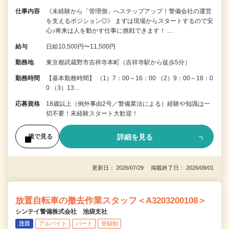
仕事内容
《未経験から「管理側」へステップアップ！警備会社の運営
を支えるポジション◎》 まずは現場からスタートするので安
心♪将来は人を動かす仕事に挑戦できます！ …
給与
日給10,500円〜11,500円
勤務地
東京都武蔵野市吉祥寺本町（吉祥寺駅から徒歩5分）
勤務時間
【基本勤務時間】 （1）7：00～16：00 （2）9：00～18：0
0 （3）13…
応募資格
18歳以上（例外事由2号／警備業法による）経験や知識は一
切不要！未経験スタート大歓迎！
詳細を見る
後で見る
更新日： 2026/07/29 掲載終了日： 2026/09/01
放置自転車の撤去作業スタッフ＜A3203200108＞
シンテイ警備株式会社 池袋支社
注目
アルバイト
パート
登録制