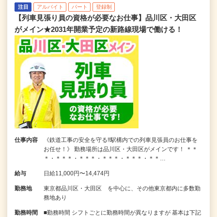
注目
アルバイト
パート
登録制
【列車見張り員の資格が必要なお仕事】品川区・大田区
がメイン★2031年開業予定の新路線現場で働ける！
仕事内容
《鉄道工事の安全を守る!!駅構内での列車見張員のお仕事を
お任せ！》 勤務場所は品川区・大田区がメインです！ ＊＊
＊・＊＊＊・＊＊＊・＊＊＊・＊＊＊・＊＊…
給与
日給11,000円〜14,474円
勤務地
東京都品川区・大田区 を中心に、その他東京都内に多数勤
務地あり
勤務時間
■勤務時間 シフトごとに勤務時間が異なりますが 基本は下記