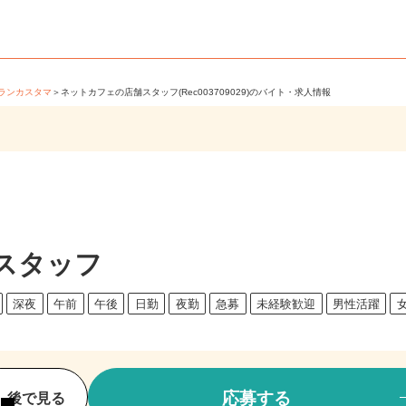
グランカスタマ
＞
ネットカフェの店舗スタッフ(Rec003709029)のバイト・求人情報
スタッフ
方
深夜
午前
午後
日勤
夜勤
急募
未経験歓迎
男性活躍
応募する
後で見る