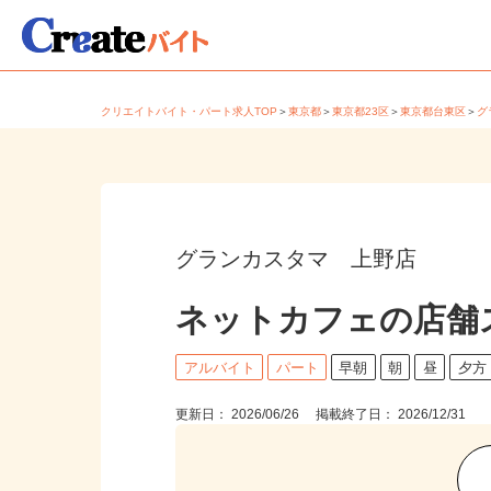
クリエイトバイト・パート求人TOP
＞
東京都
＞
東京都23区
＞
東京都台東区
＞
グランカスタマ 上野店
ネットカフェの店舗
アルバイト
パート
早朝
朝
昼
夕
更新日： 2026/06/26 掲載終了日： 2026/12/31