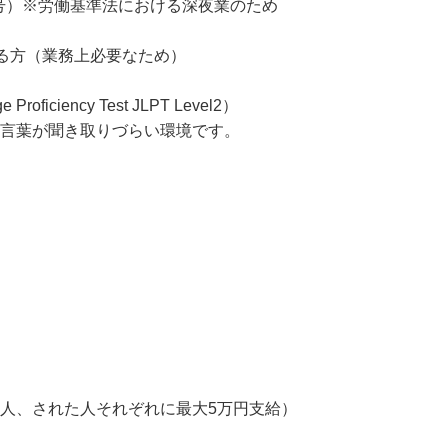
ワークOK！ ★扶養内勤務OK！
2号）※労働基準法における深夜業のため

る方（業務上必要なため）

 Proficiency Test JLPT Level2）

、言葉が聞き取りづらい環境です。



