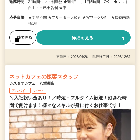
勤務時間
24時間シフト制勤務 ◆週4日～、1日5時間～OK！ ◆シフト
自由・自己申告制 ★平…
応募資格
★学歴不問 ★フリーター大歓迎 ★WワークOK！ ★扶養内勤
務OK！
詳細を見る
後で見る
更新日： 2026/06/26 掲載終了日： 2026/12/31
ネットカフェの接客スタッフ
カスタマカフェ 八重洲店
アルバイト
パート
＼入社祝い金あり！／時短・フルタイム歓迎！好きな時
間で働けます！様々なスキルが身に付くお仕事です！