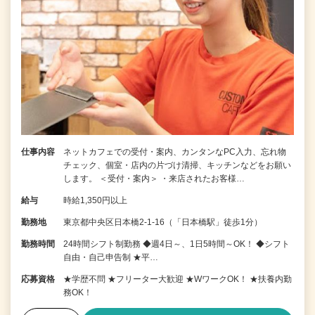
仕事内容
ネットカフェでの受付・案内、カンタンなPC入力、忘れ物
チェック、個室・店内の片づけ清掃、キッチンなどをお願い
します。 ＜受付・案内＞ ・来店されたお客様…
給与
時給1,350円以上
勤務地
東京都中央区日本橋2-1-16（「日本橋駅」徒歩1分）
勤務時間
24時間シフト制勤務 ◆週4日～、1日5時間～OK！ ◆シフト
自由・自己申告制 ★平…
応募資格
★学歴不問 ★フリーター大歓迎 ★WワークOK！ ★扶養内勤
務OK！