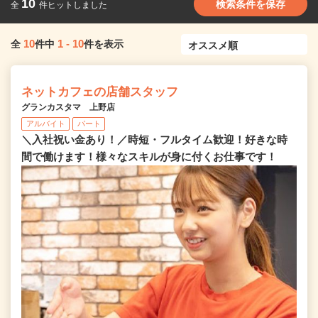
10
検索条件を保存
全
件ヒットしました
10
1
-
10
全
件中
件を表示
ネットカフェの店舗スタッフ
グランカスタマ 上野店
アルバイト
パート
＼入社祝い金あり！／時短・フルタイム歓迎！好きな時
間で働けます！様々なスキルが身に付くお仕事です！