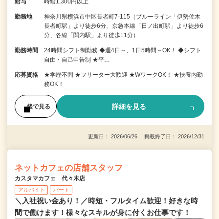
給与
時給1,300円以上
勤務地
神奈川県横浜市中区長者町7-115（ブルーライン「伊勢佐木
長者町駅」より徒歩6分、京急本線「日ノ出町駅」より徒歩6
分、各線「関内駅」より徒歩11分）
勤務時間
24時間シフト制勤務 ◆週4日～、1日5時間～OK！ ◆シフト
自由・自己申告制 ★平…
応募資格
★学歴不問 ★フリーター大歓迎 ★WワークOK！ ★扶養内勤
務OK！
詳細を見る
後で見る
更新日： 2026/06/26 掲載終了日： 2026/12/31
ネットカフェの店舗スタッフ
カスタマカフェ 代々木店
アルバイト
パート
＼入社祝い金あり！／時短・フルタイム歓迎！好きな時
間で働けます！様々なスキルが身に付くお仕事です！