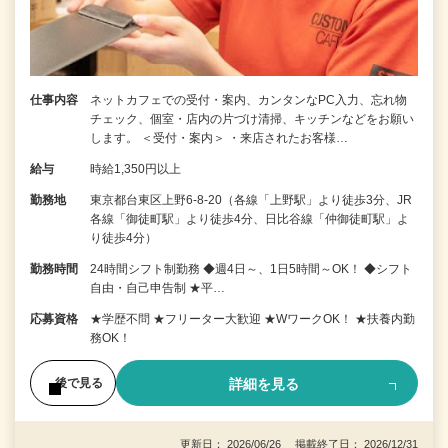
仕事内容
ネットカフェでの受付・案内、カンタンなPC入力、忘れ物
チェック、個室・店内の片づけ清掃、キッチンなどをお願い
します。 ＜受付・案内＞ ・来店されたお客様…
給与
時給1,350円以上
勤務地
東京都台東区上野6-8-20（各線「上野駅」より徒歩3分、JR
各線「御徒町駅」より徒歩4分、日比谷線「仲御徒町駅」よ
り徒歩4分）
勤務時間
24時間シフト制勤務 ◆週4日～、1日5時間～OK！ ◆シフト
自由・自己申告制 ★平…
応募資格
★学歴不問 ★フリーター大歓迎 ★WワークOK！ ★扶養内勤
務OK！
詳細を見る
後で見る
更新日： 2026/06/26 掲載終了日： 2026/12/31