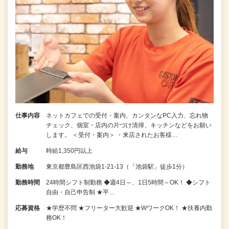
仕事内容
ネットカフェでの受付・案内、カンタンなPC入力、忘れ物
チェック、個室・店内の片づけ清掃、キッチンなどをお願い
します。 ＜受付・案内＞ ・来店されたお客様…
給与
時給1,350円以上
勤務地
東京都豊島区西池袋1-21-13（「池袋駅」徒歩1分）
勤務時間
24時間シフト制勤務 ◆週4日～、1日5時間～OK！ ◆シフト
自由・自己申告制 ★平…
応募資格
★学歴不問 ★フリーター大歓迎 ★WワークOK！ ★扶養内勤
務OK！