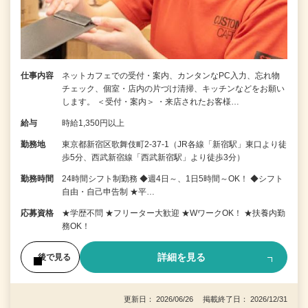
仕事内容
ネットカフェでの受付・案内、カンタンなPC入力、忘れ物
チェック、個室・店内の片づけ清掃、キッチンなどをお願い
します。 ＜受付・案内＞ ・来店されたお客様…
給与
時給1,350円以上
勤務地
東京都新宿区歌舞伎町2-37-1（JR各線「新宿駅」東口より徒
歩5分、西武新宿線「西武新宿駅」より徒歩3分）
勤務時間
24時間シフト制勤務 ◆週4日～、1日5時間～OK！ ◆シフト
自由・自己申告制 ★平…
応募資格
★学歴不問 ★フリーター大歓迎 ★WワークOK！ ★扶養内勤
務OK！
詳細を見る
後で見る
更新日： 2026/06/26 掲載終了日： 2026/12/31