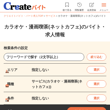
後で見る
閲覧履歴
会員登録
メニュー
クリエイトバイト・パート求人TOP
＞
サービス
＞
カラオケ・漫画喫茶(ネットカフェ)のバイト・
カラオケ・漫画喫茶(ネットカフェ)のバイト・
求人情報
検索条件の設定
絞り込む
エリア
指定しない
選択
サービス(カラオケ・漫画喫茶(ネ
職種
選択
ットカフェ))
条件
指定しない
選択