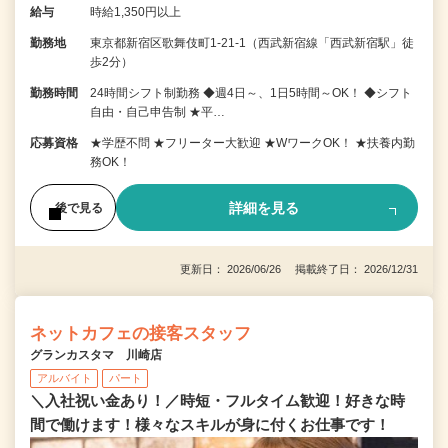
給与
時給1,350円以上
勤務地
東京都新宿区歌舞伎町1-21-1（西武新宿線「西武新宿駅」徒
歩2分）
勤務時間
24時間シフト制勤務 ◆週4日～、1日5時間～OK！ ◆シフト
自由・自己申告制 ★平…
応募資格
★学歴不問 ★フリーター大歓迎 ★WワークOK！ ★扶養内勤
務OK！
詳細を見る
後で見る
更新日： 2026/06/26 掲載終了日： 2026/12/31
ネットカフェの接客スタッフ
グランカスタマ 川崎店
アルバイト
パート
＼入社祝い金あり！／時短・フルタイム歓迎！好きな時
間で働けます！様々なスキルが身に付くお仕事です！