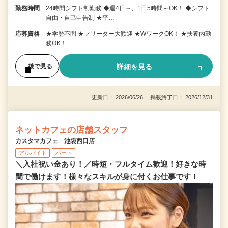
勤務時間
24時間シフト制勤務 ◆週4日～、1日5時間～OK！ ◆シフト
自由・自己申告制 ★平…
応募資格
★学歴不問 ★フリーター大歓迎 ★WワークOK！ ★扶養内勤
務OK！
詳細を見る
後で見る
更新日： 2026/06/26 掲載終了日： 2026/12/31
ネットカフェの店舗スタッフ
カスタマカフェ 池袋西口店
アルバイト
パート
＼入社祝い金あり！／時短・フルタイム歓迎！好きな時
間で働けます！様々なスキルが身に付くお仕事です！