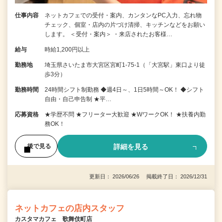
仕事内容
ネットカフェでの受付・案内、カンタンなPC入力、忘れ物
チェック、個室・店内の片づけ清掃、キッチンなどをお願い
します。 ＜受付・案内＞ ・来店されたお客様…
給与
時給1,200円以上
勤務地
埼玉県さいたま市大宮区宮町1-75-1（「大宮駅」東口より徒
歩3分）
勤務時間
24時間シフト制勤務 ◆週4日～、1日5時間～OK！ ◆シフト
自由・自己申告制 ★平…
応募資格
★学歴不問 ★フリーター大歓迎 ★WワークOK！ ★扶養内勤
務OK！
詳細を見る
後で見る
更新日： 2026/06/26 掲載終了日： 2026/12/31
ネットカフェの店内スタッフ
カスタマカフェ 歌舞伎町店