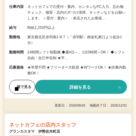
仕事内容
ネットカフェでの受付・案内、カンタンなPC入力、忘れ物
チェック、個室・店内の片づけ清掃、キッチンなどをお願い
します。 ＜受付・案内＞ ・来店されたお客様…
給与
時給1,250円以上
勤務地
東京都北区赤羽南1-8-7（「赤羽駅」南改札東口より徒歩1
分）
勤務時間
24時間シフト制勤務 ◆週4日～、1日5時間～OK！ ◆シフト
自由・自己申告制 ★平…
応募資格
★学歴不問 ★フリーター大歓迎 ★WワークOK！ ★扶養内勤
務OK！
詳細を見る
後で見る
更新日： 2026/06/26 掲載終了日： 2026/12/31
ネットカフェの店内スタッフ
グランカスタマ 伊勢佐木町店