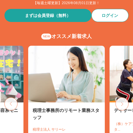
【毎週土曜更新】2026年08月01日更新！
まずは会員登録（無料）
ログイン
オススメ新着求人
NEW
美容系モニ
税理士事務所のリモート業務スタ
デイサー
ッフ
（株）ケア
税理士法人 サリーレ
タ...