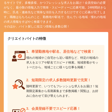
るサイトです。多種多様、かつフレッシュな求人をお届け！会員登録の必要
がなく、最小限の情報入力で簡単・スピーディーに応募可能。24時間好きな
時に、氏名・連絡先など簡単な項目を入力するだけですぐに応募が完了しま
す。職種はもちろんのこと、勤務地や駅名で、住んでいる地域・憧れの地域
の求人情報をすばやく検索できます。
そのほか、バイト探しに役立つ情報も多数公開！
クリエイトバイトの特徴
希望勤務地や駅名、
居住地などで検索！
憧れの地域やご自宅から近い場所
など、特定の地域の
求人をエリアや駅名でスピード検索。地域密着がモッ
トーだから、地域ごとに様々な仕事を掲載！
短期限定の求人多数
随時更新で充実！
随時更新で、いつでもフレッシュな求人をお届け！短
期限定募集から長期募集まで多数掲載！閲覧は、お好
みに合わせて並び替えられます。
会員登録不要で
スピード応募！