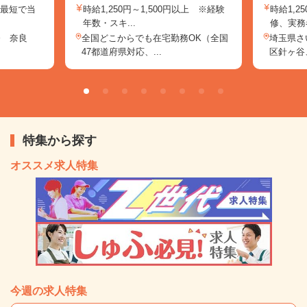
、最短で当
時給1,250円～1,500円以上 ※経験
時給1,
！
年数・スキ...
修、実務者
務 奈良
全国どこからでも在宅勤務OK（全国
埼玉県さ
47都道府県対応、...
区針ヶ谷、
特集から探す
オススメ求人特集
今週の求人特集