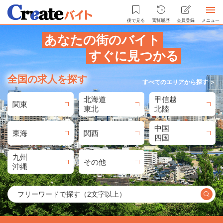
後で見る
閲覧履歴
会員登録
メニュー
あなたの街のバイト
すぐに見つかる
全国の求人を探す
すべてのエリアから探す ＞
北海道
甲信越
関東
東北
北陸
中国
東海
関西
四国
九州
その他
沖縄