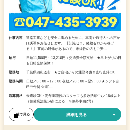
仕事内容
道路工事などを安全に進めるために、車両や通行人への声か
け誘導をお任せします。 【知識ゼロ、経験ゼロから稼げ
る！】 事前の研修があるので、未経験の方もご安…
給与
日給11,500円～13,210円＋交通費全額支給 ★早上がりの日
も日給全額保障！
勤務地
千葉県四街道市 ★ご自宅からの通勤考慮＆直行直帰OK
勤務時間
日勤／8：00～17：00 夜勤／20：00～翌5：00 ★シフト自
己申告制 ☆週1…
応募資格
未経験OK・定年退職後のスタッフも多数活躍中♪／18歳以上
（警備業法第14条による ※例外事由2号）
詳細を見る
後で見る