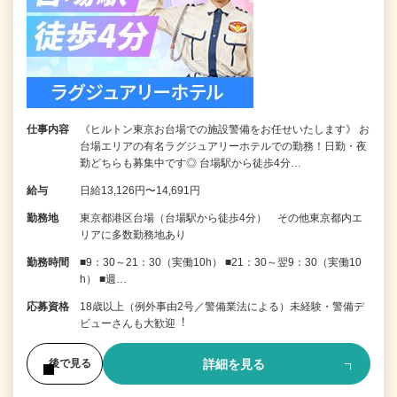
仕事内容
《ヒルトン東京お台場での施設警備をお任せいたします》 お
台場エリアの有名ラグジュアリーホテルでの勤務！日勤・夜
勤どちらも募集中です◎ 台場駅から徒歩4分…
給与
日給13,126円〜14,691円
勤務地
東京都港区台場（台場駅から徒歩4分） その他東京都内エ
リアに多数勤務地あり
勤務時間
■9：30～21：30（実働10h） ■21：30～翌9：30（実働10
h） ■週…
応募資格
18歳以上（例外事由2号／警備業法による）未経験・警備デ
ビューさんも⼤歓迎︕
詳細を見る
後で見る