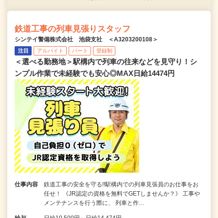
鉄道工事の列車見張りスタッフ
シンテイ警備株式会社 池袋支社 ＜A3203200108＞
注目
アルバイト
パート
登録制
＜選べる勤務地＞駅構内で列車の往来などを見守り！シ
ンプル作業で未経験でも安心◎MAX日給14474円
仕事内容
鉄道工事の安全を守る!!駅構内での列車見張員のお仕事をお
任せ！ 《JR認定の資格を無料でGETしませんか？》 工事や
メンテナンスを行う際に、 列車と作…
給与
日給10,500円～日給14,474円