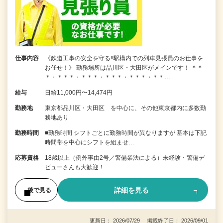
仕事内容
《鉄道工事の安全を守る!!駅構内での列車見張員のお仕事を
お任せ！》 勤務場所は品川区・大田区がメインです！ ＊＊
＊・＊＊＊・＊＊＊・＊＊＊・＊＊＊・＊＊…
給与
日給11,000円〜14,474円
勤務地
東京都品川区・大田区 を中心に、その他東京都内に多数勤
務地あり
勤務時間
■勤務時間 シフトごとに勤務時間が異なりますが 基本は下記
時間帯を中心にシフトを組ませ…
応募資格
18歳以上（例外事由2号／警備業法による）未経験・警備デ
ビューさんも大歓迎！
詳細を見る
後で見る
更新日： 2026/07/29 掲載終了日： 2026/09/01