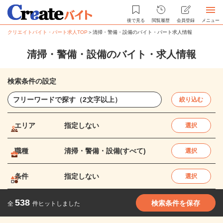
後で見る
閲覧履歴
会員登録
メニュー
クリエイトバイト・パート求人TOP
＞
清掃・警備・設備のバイト・パート求人情報
清掃・警備・設備のバイト・求人情報
検索条件の設定
絞り込む
エリア
指定しない
選択
職種
清掃・警備・設備(すべて)
選択
条件
指定しない
選択
538
検索条件を保存
全
件ヒットしました