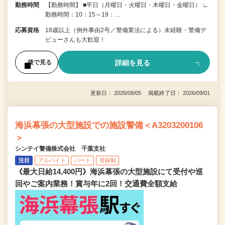
勤務時間
【勤務時間】 ■平日（月曜日・火曜日・木曜日・金曜日） ∟
勤務時間：10：15～19：…
応募資格
18歳以上（例外事由2号／警備業法による）未経験・警備デ
ビューさんも大歓迎！
詳細を見る
後で見る
更新日： 2026/08/05 掲載終了日： 2026/09/01
海浜幕張の大型施設での施設警備＜A3203200106
＞
シンテイ警備株式会社 千葉支社
注目
アルバイト
パート
登録制
《最大日給14,400円》海浜幕張の大型施設にて受付や巡
回やご案内業務！賞与年に2回！交通費全額支給