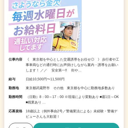
仕事内容
《 東京都を中心とした交通誘導をお任せ◎ 》 歩行者や工
事車両などの通行時にお声掛けしながら案内・誘導をお願い
します！ ／／ 安全第一!! 街や…
給与
日給10,500円〜11,500円
勤務地
東京都武蔵野市 その他 東京都を中心に勤務地多数あり
勤務時間
（日勤）8：00～17：00 ※現場により変動あり ■週1日～OK
■残業あり …
応募資格
18歳以上（例外事由2号／警備業法による）未経験・警備デ
ビューさんも大歓迎！