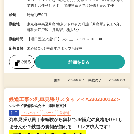
業務をお任せします。 管理開始までは研修もかねて他…
給与
時給1,650円
勤務地
東京都中央区月島/東京メトロ有楽町線「月島駅」徒歩5分、
都営大江戸線「月島駅」徒歩5分
勤務時間
【曜日固定／週5日】 火～土 7：30～10：30
応募資格
未経験OK！中高年スタッフ活躍中！
詳細を見る
後で見る
更新日： 2026/08/07 掲載終了日： 2026/08/29
鉄道工事の列車見張りスタッフ＜A3203200132＞
シンテイ警備株式会社 津田沼支社
注目
アルバイト
パート
登録制
列車見張り員｜未経験から無料でJR認定の資格をGETし
ませんか？鉄道の裏側が知れる…！レア求人です！