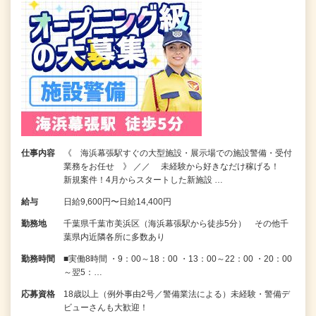
仕事内容
《 海浜幕張駅すぐの大型施設・展示場での施設警備・受付
業務をお任せ 》 ／／ 未経験から好きなだけ稼げる！
新規案件！4月からスタートした新施設 …
給与
日給9,600円〜日給14,400円
勤務地
千葉県千葉市美浜区（海浜幕張駅から徒歩5分） その他千
葉県内近隣各所に多数あり
勤務時間
■実働8時間 ・9：00～18：00 ・13：00～22：00 ・20：00
～翌5：…
応募資格
18歳以上（例外事由2号／警備業法による）未経験・警備デ
ビューさんも大歓迎！