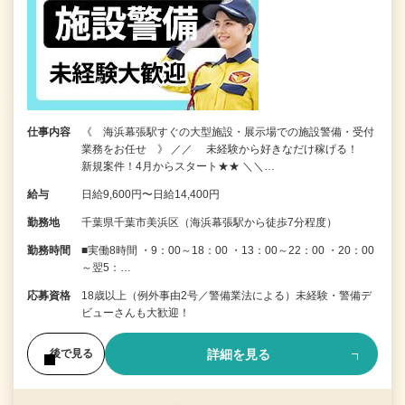
仕事内容
《 海浜幕張駅すぐの大型施設・展示場での施設警備・受付
業務をお任せ 》 ／／ 未経験から好きなだけ稼げる！
新規案件！4月からスタート★★ ＼＼…
給与
日給9,600円〜日給14,400円
勤務地
千葉県千葉市美浜区（海浜幕張駅から徒歩7分程度）
勤務時間
■実働8時間 ・9：00～18：00 ・13：00～22：00 ・20：00
～翌5：…
応募資格
18歳以上（例外事由2号／警備業法による）未経験・警備デ
ビューさんも大歓迎！
詳細を見る
後で見る