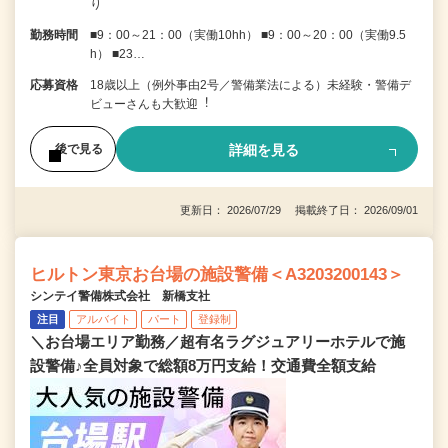
り
勤務時間
■9：00～21：00（実働10hh） ■9：00～20：00（実働9.5
h） ■23…
応募資格
18歳以上（例外事由2号／警備業法による）未経験・警備デ
ビューさんも⼤歓迎︕
詳細を見る
後で見る
更新日： 2026/07/29 掲載終了日： 2026/09/01
ヒルトン東京お台場の施設警備＜A3203200143＞
シンテイ警備株式会社 新橋支社
注目
アルバイト
パート
登録制
＼お台場エリア勤務／超有名ラグジュアリーホテルで施
設警備♪全員対象で総額8万円支給！交通費全額支給