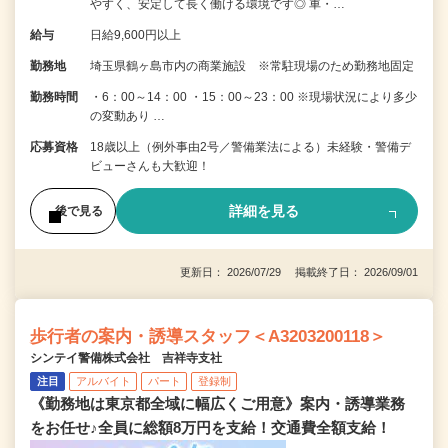
やすく、安定して長く働ける環境です◎ 車・…
給与
日給9,600円以上
勤務地
埼玉県鶴ヶ島市内の商業施設 ※常駐現場のため勤務地固定
勤務時間
・6：00～14：00 ・15：00～23：00 ※現場状況により多少
の変動あり …
応募資格
18歳以上（例外事由2号／警備業法による）未経験・警備デ
ビューさんも大歓迎！
詳細を見る
後で見る
更新日： 2026/07/29 掲載終了日： 2026/09/01
歩行者の案内・誘導スタッフ＜A3203200118＞
シンテイ警備株式会社 吉祥寺支社
注目
アルバイト
パート
登録制
《勤務地は東京都全域に幅広くご用意》案内・誘導業務
をお任せ♪全員に総額8万円を支給！交通費全額支給！