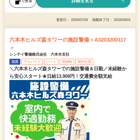
詳細を見る
後で見る
更新日： 2026/07/29 掲載終了日： 2026/09/01
六本木ヒルズ森タワーの施設警備＜A3203200117
＞
シンテイ警備株式会社 六本木支社
注目
アルバイト
パート
登録制
契約社員
＼六本木ヒルズ森タワーでの施設警備＆日勤／未経験か
ら安心スタート★日給13,908円！交通費全額支給