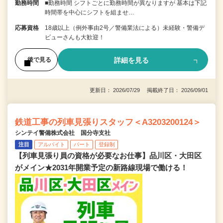
勤務時間
■勤務時間 シフトごとに勤務時間が異なりますが 基本は下記
時間帯を中心にシフトを組ませ…
応募資格
18歳以上（例外事由2号／警備業法による）未経験・警備デ
ビューさんも大歓迎！
詳細を見る
後で見る
更新日： 2026/07/29 掲載終了日： 2026/09/01
鉄道工事の列車見張りスタッフ＜A3203200124＞
シンテイ警備株式会社 国分寺支社
注目
アルバイト
パート
登録制
【列車見張り員の資格が必要なお仕事】品川区・大田区
がメイン★2031年開業予定の新路線現場で働ける！