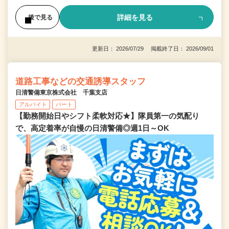
詳細を見る
後で見る
更新日： 2026/07/29 掲載終了日： 2026/09/01
道路工事などの交通誘導スタッフ
日清警備東京株式会社 千葉支店
アルバイト
パート
【勤務開始日やシフト柔軟対応★】隊員第一の気配り
で、高定着率が自慢の日清警備◎週1日～OK