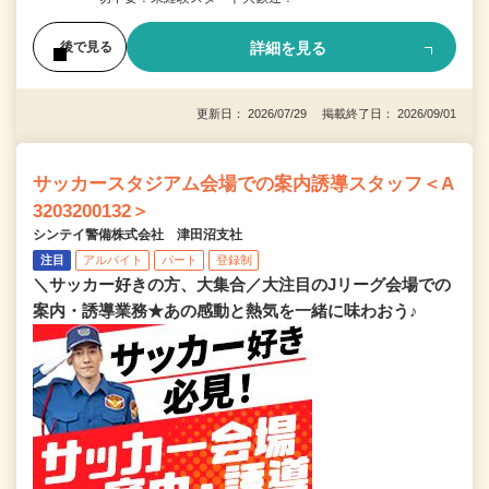
詳細を見る
後で見る
更新日： 2026/07/29 掲載終了日： 2026/09/01
サッカースタジアム会場での案内誘導スタッフ＜A
3203200132＞
シンテイ警備株式会社 津田沼支社
注目
アルバイト
パート
登録制
＼サッカー好きの方、大集合／大注目のJリーグ会場での
案内・誘導業務★あの感動と熱気を一緒に味わおう♪