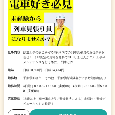
仕事内容
鉄道工事の安全を守る!!駅構内での列車見張員のお仕事をお
任せ！ 《JR認定の資格を無料でGETしませんか？》 工事や
メンテナンスを行う際に、 列車と作…
給与
日給10,500円～日給14,474円
勤務地
千葉県船橋市 その他 千葉県内近隣各所に多数勤務地あり
勤務時間
●日勤｜8：00～17：00（実働8h） ●夜勤｜22：00～翌5：0
0（実働8h） …
応募資格
18歳以上（例外事由2号／警備業法による）未経験・警備デ
ビューさんも大歓迎！