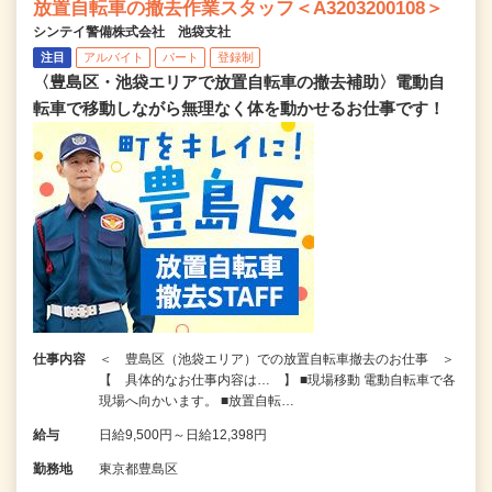
放置自転車の撤去作業スタッフ＜A3203200108＞
シンテイ警備株式会社 池袋支社
注目
アルバイト
パート
登録制
〈豊島区・池袋エリアで放置自転車の撤去補助〉電動自
転車で移動しながら無理なく体を動かせるお仕事です！
仕事内容
＜ 豊島区（池袋エリア）での放置自転車撤去のお仕事 ＞
【 具体的なお仕事内容は… 】 ■現場移動 電動自転車で各
現場へ向かいます。 ■放置自転…
給与
日給9,500円～日給12,398円
勤務地
東京都豊島区