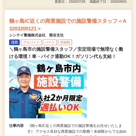
更新日： 2026/07/29 掲載終了日： 2026/09/01
鶴ヶ島IC近くの商業施設での施設警備スタッフ＜A
3203200121＞
シンテイ警備株式会社 熊谷支社
注目
アルバイト
パート
登録制
＼鶴ヶ島市の施設警備スタッフ／安定現場で無理なく働
ける環境！車・バイク通勤OK！ガソリン代も支給！
仕事内容
《鶴ヶ島IC近くの商業施設での施設警備をお任せいたしま
す》 アクセス良好な商業施設での勤務！未経験からでも始め