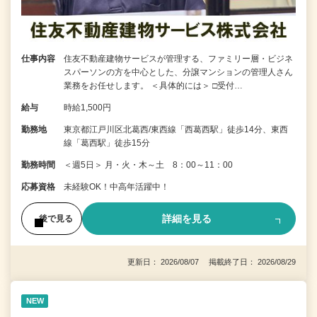
仕事内容
住友不動産建物サービスが管理する、ファミリー層・ビジネ
スパーソンの方を中心とした、分譲マンションの管理人さん
業務をお任せします。 ＜具体的には＞ □受付…
給与
時給1,500円
勤務地
東京都江戸川区北葛西/東西線「西葛西駅」徒歩14分、東西
線「葛西駅」徒歩15分
勤務時間
＜週5日＞ 月・火・木～土 8：00～11：00
応募資格
未経験OK！中高年活躍中！
詳細を見る
後で見る
更新日： 2026/08/07 掲載終了日： 2026/08/29
NEW