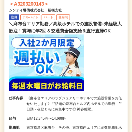
＜A3203200143＞
シンテイ警備株式会社 新橋支社
注目
アルバイト
パート
登録制
＼麻布台エリア勤務／高級ホテルでの施設警備♪未経験大
歓迎！賞与に年2回＆交通費全額支給＆直行直帰OK
仕事内容
《麻布台エリアのラグジュアリーホテルでの施設警備をお任
せいたします》 **話題の麻布台ヒルズ内ホテルでの勤務！**
日勤・夜勤ともに募集中です◎ 神谷町駅…
給与
日給12,345円〜14,688円
勤務地
東京都港区麻布台 その他、東京都内エリアに多数勤務地あ