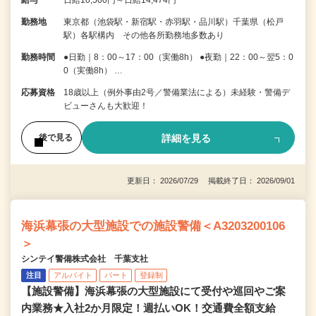
勤務地
東京都（池袋駅・新宿駅・赤羽駅・品川駅）千葉県（松戸
駅）各駅構内 その他各所勤務地多数あり
勤務時間
●日勤｜8：00～17：00（実働8h） ●夜勤｜22：00～翌5：0
0（実働8h） …
応募資格
18歳以上（例外事由2号／警備業法による）未経験・警備デ
ビューさんも大歓迎！
詳細を見る
後で見る
更新日： 2026/07/29 掲載終了日： 2026/09/01
海浜幕張の大型施設での施設警備＜A3203200106
＞
シンテイ警備株式会社 千葉支社
注目
アルバイト
パート
登録制
【施設警備】海浜幕張の大型施設にて受付や巡回やご案
内業務★入社2か月限定！週払いOK！交通費全額支給