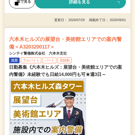
詳細を見る
後で見る
更新日： 2026/07/29 掲載終了日： 2026/09/01
六本木ヒルズの展望台・美術館エリアでの案内警
備＜A3203200117＞
シンテイ警備株式会社 六本木支社
注目
アルバイト
パート
登録制
日勤募集《六本木ヒルズ：展望台・美術館エリアでの案
内警備》未経験でも日給14,000円も可★週3日～