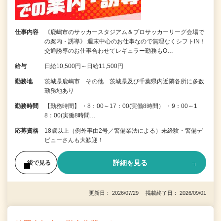
仕事内容
《鹿嶋市のサッカースタジアム＆プロサッカーリーグ会場で
の案内・誘導》 週末中心のお仕事なので無理なくシフトIN！
交通誘導のお仕事合わせてレギュラー勤務もO…
給与
日給10,500円～日給11,500円
勤務地
茨城県鹿嶋市 その他 茨城県及び千葉県内近隣各所に多数
勤務地あり
勤務時間
【勤務時間】 ・8：00～17：00(実働8時間） ・9：00～1
8：00(実働8時間…
応募資格
18歳以上（例外事由2号／警備業法による）未経験・警備デ
ビューさんも大歓迎！
詳細を見る
後で見る
更新日： 2026/07/29 掲載終了日： 2026/09/01