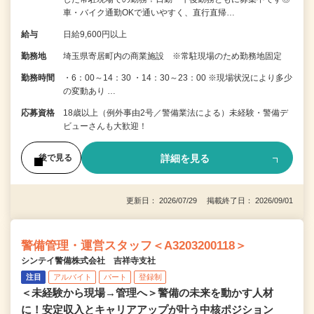
車・バイク通勤OKで通いやすく、直行直帰…
給与
日給9,600円以上
勤務地
埼玉県寄居町内の商業施設 ※常駐現場のため勤務地固定
勤務時間
・6：00～14：30 ・14：30～23：00 ※現場状況により多少
の変動あり …
応募資格
18歳以上（例外事由2号／警備業法による）未経験・警備デ
ビューさんも大歓迎！
詳細を見る
後で見る
更新日： 2026/07/29 掲載終了日： 2026/09/01
警備管理・運営スタッフ＜A3203200118＞
シンテイ警備株式会社 吉祥寺支社
注目
アルバイト
パート
登録制
＜未経験から現場→管理へ＞警備の未来を動かす人材
に！安定収入とキャリアアップが叶う中核ポジション