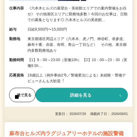
仕事内容
《六本木ヒルズの展望台・美術館エリアでの案内警備をお任
せ》 その他港区エリアに勤務地多数！今回のお仕事は、日勤
での募集となります◎ 六本木ヒルズの美術館…
給与
日給9,500円〜15,000円
勤務地
東京都港区周辺エリア（六本木、虎ノ門、神谷町、表参道、
麻布十番、赤坂、有明、青山一丁目など） その他、東京都
内多数勤務地あり
勤務時間
【1】9：00～23:00（実働10h） 【2】10：00～23：30（実
働9.5h…
応募資格
18歳以上（例外事由2号／警備業法による）未経験・警備デ
ビューさんも⼤歓迎︕
詳細を見る
後で見る
更新日： 2026/07/29 掲載終了日： 2026/09/01
麻布台ヒルズ内ラグジュアリーホテルの施設警備