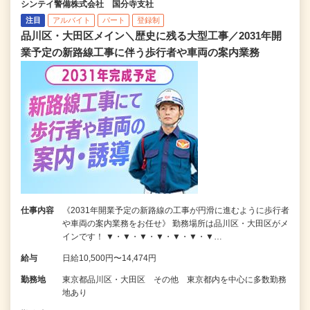
シンテイ警備株式会社 国分寺支社
注目
アルバイト
パート
登録制
品川区・大田区メイン＼歴史に残る大型工事／2031年開
業予定の新路線工事に伴う歩行者や車両の案内業務
仕事内容
《2031年開業予定の新路線の工事が円滑に進むように歩行者
や車両の案内業務をお任せ》 勤務場所は品川区・大田区がメ
インです！ ▼・▼・▼・▼・▼・▼・▼…
給与
日給10,500円〜14,474円
勤務地
東京都品川区・大田区 その他 東京都内を中心に多数勤務
地あり