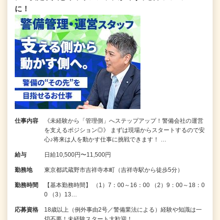
に！
仕事内容
《未経験から「管理側」へステップアップ！警備会社の運営
を支えるポジション◎》 まずは現場からスタートするので安
心♪将来は人を動かす仕事に挑戦できます！ …
給与
日給10,500円〜11,500円
勤務地
東京都武蔵野市吉祥寺本町（吉祥寺駅から徒歩5分）
勤務時間
【基本勤務時間】 （1）7：00～16：00 （2）9：00～18：0
0 （3）13…
応募資格
18歳以上（例外事由2号／警備業法による）経験や知識は一
切不要！未経験スタート大歓迎！