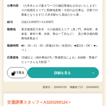
仕事内容
《六本木ヒルズ森タワーでの施設警備をお任せいたします》
その他港区エリアに勤務地多数！今回のお仕事は、日勤での
募集となります◎ 六本木駅から直結だから通…
給与
日給13,908円〜14,908円
勤務地
東京都港区六本木 その他港区エリア（虎ノ門、神谷町、表
参道、麻布十番、赤坂、青山一丁目など） 及び東京都内勤
務地多数あり
勤務時間
■8：30～21：00（実働10.5h／休憩2h） ■週3日～OK！ ■シ
フト…
応募資格
18歳以上（例外事由2号／警備業法による）未経験・警備デ
ビューさんも⼤歓迎︕
詳細を見る
後で見る
更新日： 2026/07/29 掲載終了日： 2026/09/01
交通誘導スタッフ＜A3203200124＞