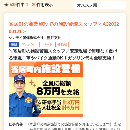
538
1
-
20
全
件中
件を表示
寄居町の商業施設での施設警備スタッフ＜A32032
00121＞
シンテイ警備株式会社 熊谷支社
注目
アルバイト
パート
登録制
＼寄居町の施設警備スタッフ／安定現場で無理なく働け
る環境！車やバイク通勤OK！ガソリン代も全額支給！
仕事内容
《寄居町の商業施設での施設警備をお任せいたします》 安定
した常駐現場での勤務！日勤・午後勤務ともに募集中です◎