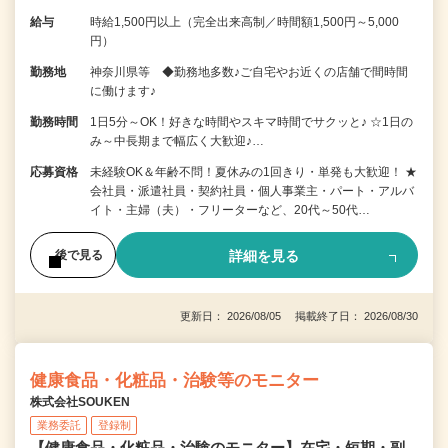
給与
時給1,500円以上（完全出来高制／時間額1,500円～5,000
円）
勤務地
神奈川県等 ◆勤務地多数♪ご自宅やお近くの店舗で間時間
に働けます♪
勤務時間
1日5分～OK！好きな時間やスキマ時間でサクッと♪ ☆1日の
み～中長期まで幅広く大歓迎♪…
応募資格
未経験OK＆年齢不問！夏休みの1回きり・単発も大歓迎！ ★
会社員・派遣社員・契約社員・個人事業主・パート・アルバ
イト・主婦（夫）・フリーターなど、20代～50代…
詳細を見る
後で見る
更新日： 2026/08/05 掲載終了日： 2026/08/30
健康食品・化粧品・治験等のモニター
株式会社SOUKEN
業務委託
登録制
【健康食品・化粧品・治験のモニター】在宅・短期・副