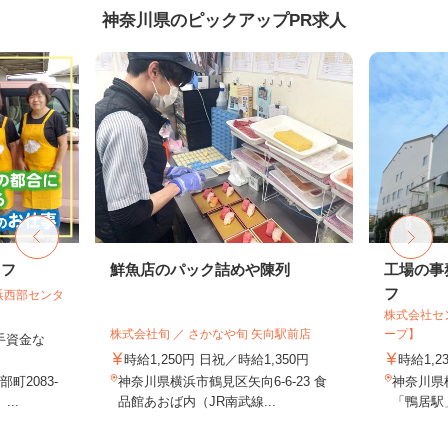
神奈川県のピックアップPR求人
ッフ
鮮魚店のパック詰めや陳列
工場の事
フ
浜西部センタ
株式会社セ
株式会社旬 ／ さかなや旬 矢向駅前店
ープ】
手資金な
時給1,250円 日祝／時給1,350円
時給1,2
町2083-
神奈川県横浜市鶴見区矢向6-6-23 食
神奈川県
..
品館あおば内（JR南武線...
「鴨居駅」