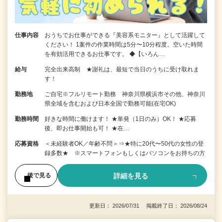
仕事内容
おうちでお仕事ができる『美容系モニター』として活躍して
ください！ 1案件の作業時間は5分〜10分程度。空いた時間
を有効活用できるお仕事です。 ◆【いろん…
給与
完全出来高制 ★謝礼は、最短で当日のうちに受け取れま
す！
勤務地
ご自宅※フルリモート勤務 神奈川県横浜市その他、神奈川
県全域を含むおよび日本全国で勤務可能(在宅OK)
勤務時間
好きな時間に働けます！ ★単発（1日のみ）OK！ ★応募
後、即お仕事開始も可！ ★在…
応募資格
＜未経験者OK／年齢不問＞⇒★特に20代〜50代の女性の登
録多数★ ※スマートフォンもしくはパソコンをお持ちの方
詳細を見る
後で見る
更新日： 2026/07/31 掲載終了日： 2026/08/24