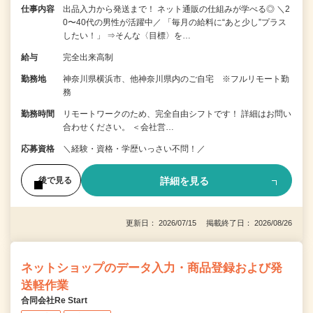
仕事内容
出品入力から発送まで！ ネット通販の仕組みが学べる◎ ＼2
0〜40代の男性が活躍中／ 「毎月の給料に“あと少し”プラス
したい！」 ⇒そんな〈目標〉を…
給与
完全出来高制
勤務地
神奈川県横浜市、他神奈川県内のご自宅 ※フルリモート勤
務
勤務時間
リモートワークのため、完全自由シフトです！ 詳細はお問い
合わせください。 ＜会社営…
応募資格
＼経験・資格・学歴いっさい不問！／
詳細を見る
後で見る
更新日： 2026/07/15 掲載終了日： 2026/08/26
ネットショップのデータ入力・商品登録および発
送軽作業
合同会社Re Start