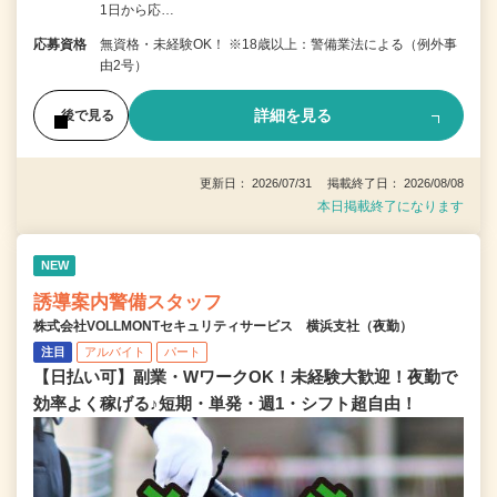
1日から応…
応募資格
無資格・未経験OK！ ※18歳以上：警備業法による（例外事
由2号）
詳細を見る
後で見る
更新日： 2026/07/31 掲載終了日： 2026/08/08
本日掲載終了になります
NEW
誘導案内警備スタッフ
株式会社VOLLMONTセキュリティサービス 横浜支社（夜勤）
注目
アルバイト
パート
【日払い可】副業・WワークOK！未経験大歓迎！夜勤で
効率よく稼げる♪短期・単発・週1・シフト超自由！