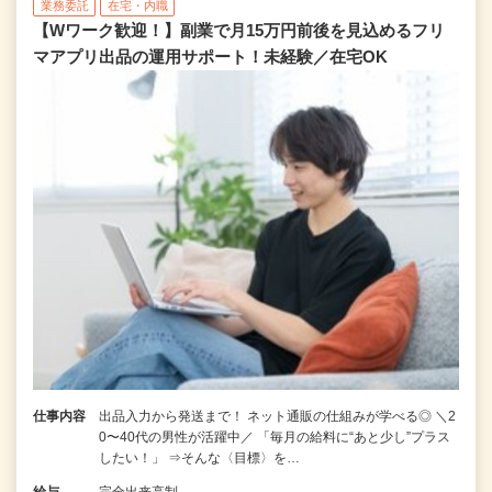
業務委託
在宅・内職
【Wワーク歓迎！】副業で月15万円前後を見込めるフリ
マアプリ出品の運用サポート！未経験／在宅OK
仕事内容
出品入力から発送まで！ ネット通販の仕組みが学べる◎ ＼2
0〜40代の男性が活躍中／ 「毎月の給料に“あと少し”プラス
したい！」 ⇒そんな〈目標〉を…