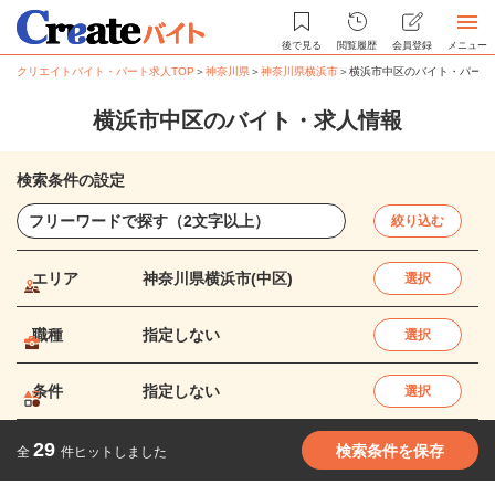
後で見る
閲覧履歴
会員登録
メニュー
クリエイトバイト・パート求人TOP
＞
神奈川県
＞
神奈川県横浜市
＞
横浜市中区のバイト・パート
横浜市中区のバイト・求人情報
検索条件の設定
絞り込む
エリア
神奈川県横浜市(中区)
選択
職種
指定しない
選択
条件
指定しない
選択
29
検索条件を保存
全
件ヒットしました