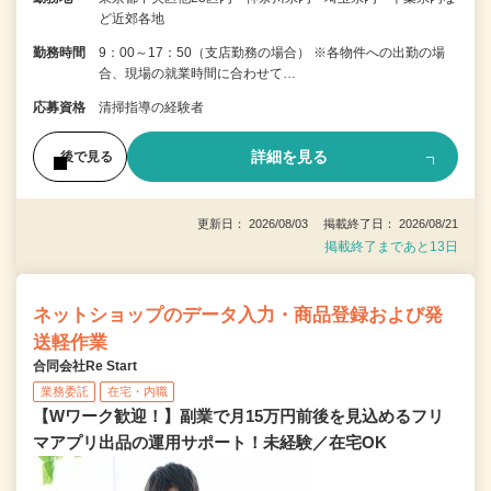
ど近郊各地
勤務時間
9：00～17：50（支店勤務の場合） ※各物件への出勤の場
合、現場の就業時間に合わせて…
応募資格
清掃指導の経験者
詳細を見る
後で見る
更新日： 2026/08/03 掲載終了日： 2026/08/21
掲載終了まであと13日
ネットショップのデータ入力・商品登録および発
送軽作業
合同会社Re Start
業務委託
在宅・内職
【Wワーク歓迎！】副業で月15万円前後を見込めるフリ
マアプリ出品の運用サポート！未経験／在宅OK