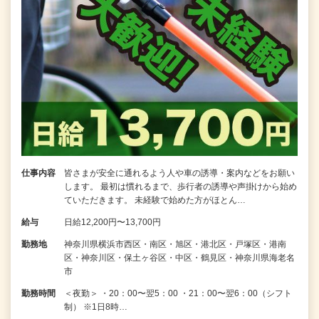
仕事内容
皆さまが安全に通れるよう人や車の誘導・案内などをお願い
します。 最初は慣れるまで、歩行者の誘導や声掛けから始め
ていただきます。 未経験で始めた方がほとん…
給与
日給12,200円〜13,700円
勤務地
神奈川県横浜市西区・南区・旭区・港北区・戸塚区・港南
区・神奈川区・保土ヶ谷区・中区・鶴見区・神奈川県海老名
市
勤務時間
＜夜勤＞ ・20：00〜翌5：00 ・21：00〜翌6：00（シフト
制） ※1日8時…