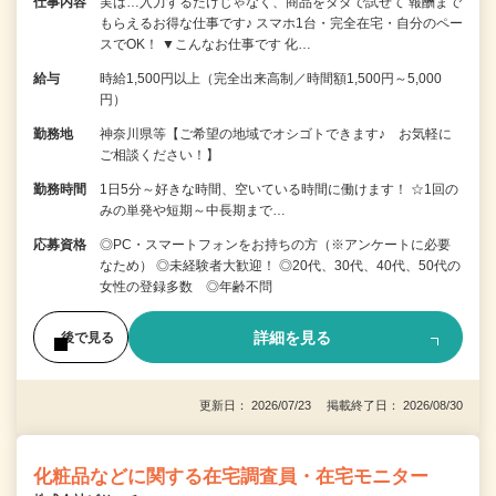
仕事内容
実は…入力するだけじゃなく、商品をタダで試せて 報酬まで
もらえるお得な仕事です♪ スマホ1台・完全在宅・自分のペー
スでOK！ ▼こんなお仕事です 化…
給与
時給1,500円以上（完全出来高制／時間額1,500円～5,000
円）
勤務地
神奈川県等【ご希望の地域でオシゴトできます♪ お気軽に
ご相談ください！】
勤務時間
1日5分～好きな時間、空いている時間に働けます！ ☆1回の
みの単発や短期～中長期まで…
応募資格
◎PC・スマートフォンをお持ちの方（※アンケートに必要
なため） ◎未経験者大歓迎！ ◎20代、30代、40代、50代の
女性の登録多数 ◎年齢不問
詳細を見る
後で見る
更新日： 2026/07/23 掲載終了日： 2026/08/30
化粧品などに関する在宅調査員・在宅モニター