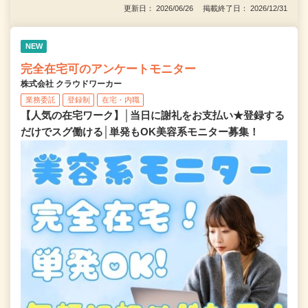
更新日： 2026/06/26 掲載終了日： 2026/12/31
NEW
完全在宅可のアンケートモニター
株式会社 クラウドワーカー
業務委託
登録制
在宅・内職
【人気の在宅ワーク】│当日に謝礼をお支払い★登録する
だけでスグ働ける│単発もOK美容系モニター募集！