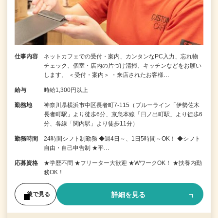
仕事内容
ネットカフェでの受付・案内、カンタンなPC入力、忘れ物
チェック、個室・店内の片づけ清掃、キッチンなどをお願い
します。 ＜受付・案内＞ ・来店されたお客様…
給与
時給1,300円以上
勤務地
神奈川県横浜市中区長者町7-115（ブルーライン「伊勢佐木
長者町駅」より徒歩6分、京急本線「日ノ出町駅」より徒歩6
分、各線「関内駅」より徒歩11分）
勤務時間
24時間シフト制勤務 ◆週4日～、1日5時間～OK！ ◆シフト
自由・自己申告制 ★平…
応募資格
★学歴不問 ★フリーター大歓迎 ★WワークOK！ ★扶養内勤
務OK！
詳細を見る
後で見る