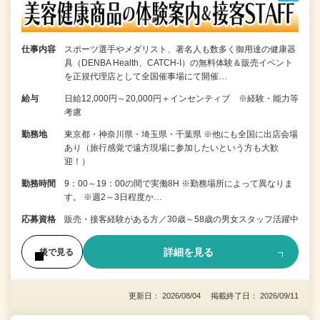
仕事内容
スポーツ選手やメダリスト、著名人も数多く御用達の健康器
具（DENBA Health、CATCH-I）の無料体験＆販売イベント
を正規代理店として全国催事場にて開催…
給与
日給12,000円～20,000円＋インセンティブ ※経験・能力等
考慮
勤務地
東京都・神奈川県・埼玉県・千葉県 ※他にも全国に出店会場
あり（旅行感覚で遠方現場に参加したいという方も大歓
迎！）
勤務時間
9：00～19：00の間で実働8H ※勤務場所によって異なりま
す。 ※週2～3日程度か…
応募資格
販売・接客経験がある方／30歳～58歳の男女スタッフ活躍中
詳細を見る
後で見る
更新日： 2026/08/04 掲載終了日： 2026/09/11