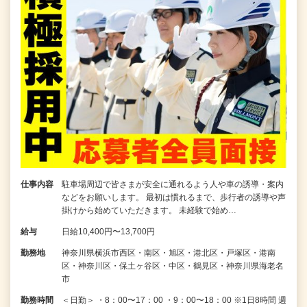
仕事内容
駐車場周辺で皆さまが安全に通れるよう人や車の誘導・案内
などをお願いします。 最初は慣れるまで、歩行者の誘導や声
掛けから始めていただきます。 未経験で始め…
給与
日給10,400円〜13,700円
勤務地
神奈川県横浜市西区・南区・旭区・港北区・戸塚区・港南
区・神奈川区・保土ヶ谷区・中区・鶴見区・神奈川県海老名
市
勤務時間
＜日勤＞ ・8：00〜17：00 ・9：00〜18：00 ※1日8時間 週