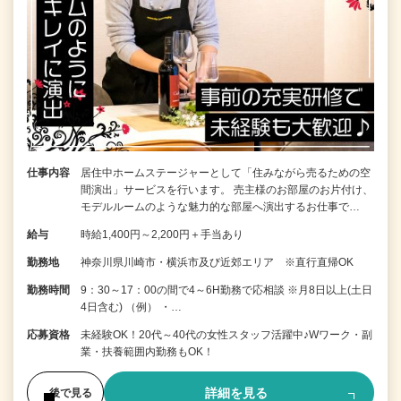
仕事内容
居住中ホームステージャーとして「住みながら売るための空
間演出」サービスを行います。 売主様のお部屋のお片付け、
モデルルームのような魅力的な部屋へ演出するお仕事で…
給与
時給1,400円～2,200円＋手当あり
勤務地
神奈川県川崎市・横浜市及び近郊エリア ※直行直帰OK
勤務時間
9：30～17：00の間で4～6H勤務で応相談 ※月8日以上(土日
4日含む) （例） ・…
応募資格
未経験OK！20代～40代の女性スタッフ活躍中♪Wワーク・副
業・扶養範囲内勤務もOK！
詳細を見る
後で見る