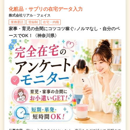
化粧品・サプリの在宅データ入力
株式会社リアル・フェイス
業務委託
登録制
在宅・内職
家事・育児の合間にコツコツ稼ぐ♪ノルマなし・自分のペ
ースでOK！〈神奈川県〉