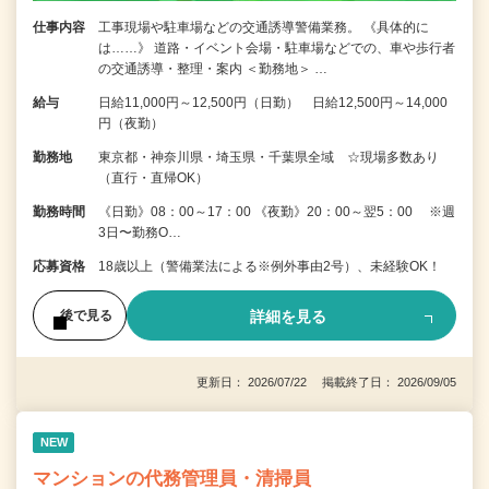
仕事内容
工事現場や駐車場などの交通誘導警備業務。 《具体的に
は……》 道路・イベント会場・駐車場などでの、車や歩行者
の交通誘導・整理・案内 ＜勤務地＞ …
給与
日給11,000円～12,500円（日勤） 日給12,500円～14,000
円（夜勤）
勤務地
東京都・神奈川県・埼玉県・千葉県全域 ☆現場多数あり
（直行・直帰OK）
勤務時間
《日勤》08：00～17：00 《夜勤》20：00～翌5：00 ※週
3日〜勤務O…
応募資格
18歳以上（警備業法による※例外事由2号）、未経験OK！
詳細を見る
後で見る
更新日： 2026/07/22 掲載終了日： 2026/09/05
NEW
マンションの代務管理員・清掃員