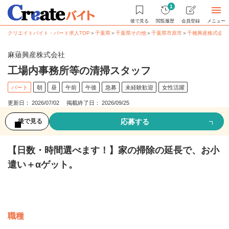
1
後で見る
閲覧履歴
会員登録
メニュー
クリエイトバイト・パート求人TOP
＞
千葉県
＞
千葉県その他
＞
千葉県市原市
＞
千種興産株式会社
麻薙興産株式会社
工場内事務所等の清掃スタッフ
パート
朝
昼
午前
午後
急募
未経験歓迎
女性活躍
更新日： 2026/07/02 掲載終了日： 2026/09/25
応募する
後で見る
【日数・時間選べます！】家の掃除の延長で、お小
遣い＋αゲット。
募集情報
職種