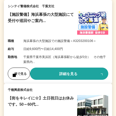
シンテイ警備株式会社 千葉支社
【施設警備】海浜幕張の大型施設にて
受付や巡回やご案内...
職種
海浜幕張の大型施設での施設警備＜A3203200106＞
給与
日給9,600円〜日給14,400円
勤務地
千葉県千葉市美浜区（海浜幕張駅から徒歩5分） その他千
葉県内...
詳細を見る
後で見る
千種興産株式会社
【街をキレイに☆】土日祝日はお休み
です。50～60代...