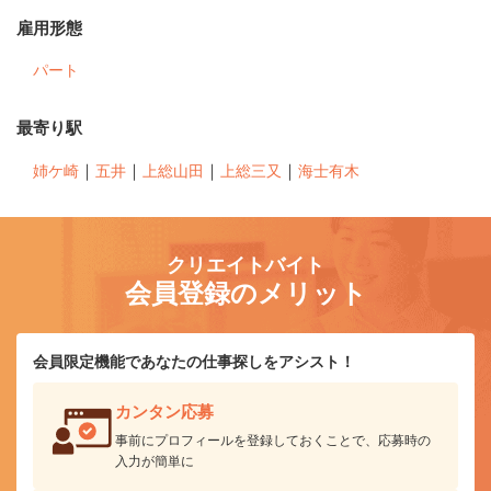
雇用形態
パート
最寄り駅
｜
｜
｜
｜
姉ケ崎
五井
上総山田
上総三又
海士有木
クリエイトバイト
会員登録のメリット
会員限定機能であなたの仕事探しをアシスト！
カンタン応募
事前にプロフィールを登録しておくことで、応募時の
入力が簡単に