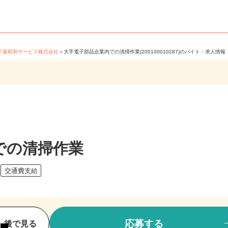
＞
千葉昭和サービス株式会社
＞
大手電子部品企業内での清掃作業(200100010287)のバイト・求人
での清掃作業
交通費支給
応募する
後で見る