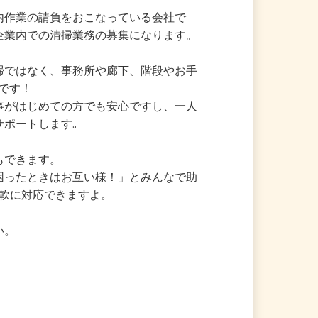
ートです！！
構内作業の請負をおこなっている会社で
企業内での清掃業務の募集になります。

清掃ではなく、事務所や廊下、階段やお手
です！

仕事がはじめての方でも安心ですし、一人
サポートします｡

もできます。

「困ったときはお互い様！」とみんなで助
柔軟に対応できますよ。

い。
