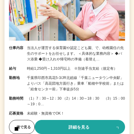
仕事内容
当法人が運営する保育園や認定こども園、で、幼稚園任の先
生のサポートをお任せします。 ＜具体的な業務内容＞ ◆バ
ス添乗 ◆受け入れや帰宅時の準備（着替え…
給与
時給1,250円～1,310円以上 ※別途手当支給（規定有）
勤務地
千葉県印西市高花5-3/JR北総線「千葉ニュータウン中央駅」
よりバス「高花団地方面行き」乗車「船穂中学校前」または
「給食センター前」下車徒歩5分
勤務時間
（1）7：30～12：30 （2）14：30～18：30 （3）15：00
～19：0…
応募資格
未経験・無資格でOK！
詳細を見る
後で見る