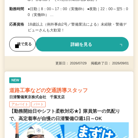
勤務時間
●日勤｜8：00～17：00（実働8h） ●夜勤｜22：00～翌5：0
0（実働8h） …
応募資格
18歳以上（例外事由2号／警備業法による）未経験・警備デ
ビューさんも大歓迎！
詳細を見る
後で見る
更新日： 2026/07/29 掲載終了日： 2026/09/01
NEW
道路工事などの交通誘導スタッフ
日清警備東京株式会社 千葉支店
アルバイト
パート
【勤務開始日やシフト柔軟対応★】隊員第一の気配り
で、高定着率が自慢の日清警備◎週1日～OK