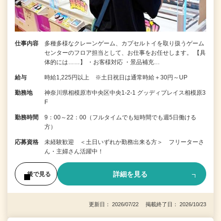
仕事内容
多種多様なクレーンゲーム、カプセルトイを取り扱うゲーム
センターのフロア担当として、お仕事をお任せします。 【具
体的には……】 ・お客様対応 ・景品補充…
給与
時給1,225円以上 ※土日祝日は通常時給＋30円～UP
勤務地
神奈川県相模原市中央区中央1-2-1 グッディプレイス相模原3
F
勤務時間
9：00～22：00（フルタイムでも短時間でも週5日働ける
方）
応募資格
未経験歓迎 ＜土日いずれか勤務出来る方＞ フリーターさ
ん・主婦さん活躍中！
詳細を見る
後で見る
更新日： 2026/07/22 掲載終了日： 2026/10/23