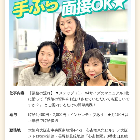
仕事内容
【業務の流れ】 ▼ステップ（1） A4サイズのマニュアル1枚
に沿って『保険の資料をお送りさせていただいても宜しいで
すか？』 とご案内するだけの簡単業務！ …
給与
時給1,400円～2,000円＋インセンティブあり ★月150H以
上勤務で時給優遇！
勤務地
大阪府大阪市中央区南船場4-4-3 心斎橋東急ビル3F／大阪
メトロ御堂筋線・長堀鶴見緑地線「心斎橋駅」3番出口直結