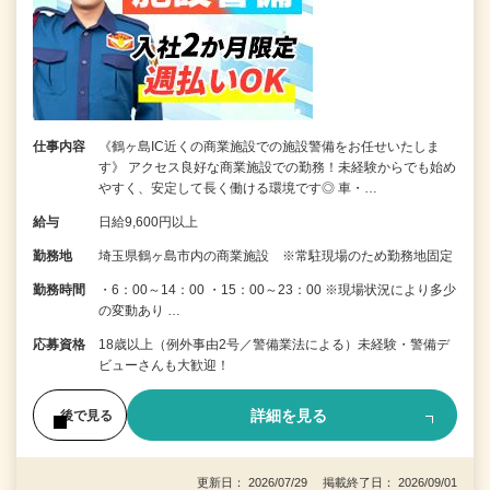
仕事内容
《鶴ヶ島IC近くの商業施設での施設警備をお任せいたしま
す》 アクセス良好な商業施設での勤務！未経験からでも始め
やすく、安定して長く働ける環境です◎ 車・…
給与
日給9,600円以上
勤務地
埼玉県鶴ヶ島市内の商業施設 ※常駐現場のため勤務地固定
勤務時間
・6：00～14：00 ・15：00～23：00 ※現場状況により多少
の変動あり …
応募資格
18歳以上（例外事由2号／警備業法による）未経験・警備デ
ビューさんも大歓迎！
詳細を見る
後で見る
更新日： 2026/07/29 掲載終了日： 2026/09/01