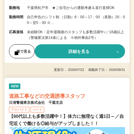
勤務地
千葉県松戸市 ★ご自宅からの通勤考慮＆直行直帰OK
勤務時間
自己申告のシフト制 （日勤）8：00～17：00 （夜勤）20：0
0～翌5：00 ※…
応募資格
未経験OK・定年退職後のスタッフも多数活躍中♪／18歳以上
（警備業法第14条による ※例外事由2号）
詳細を見る
後で見る
更新日： 2026/07/22 掲載終了日： 2026/08/31
NEW
道路工事などの交通誘導スタッフ
日清警備東京株式会社 千葉支店
アルバイト
パート
【60代以上も多数活躍中！】体力に無理なく週1日～／自
宅近くで働ける◎給与がアップしました！！