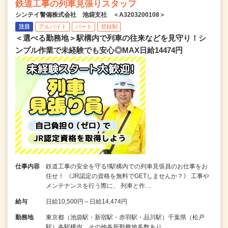
鉄道工事の列車見張りスタッフ
シンテイ警備株式会社 池袋支社 ＜A3203200108＞
注目
アルバイト
パート
登録制
＜選べる勤務地＞駅構内で列車の往来などを見守り！シ
ンプル作業で未経験でも安心◎MAX日給14474円
仕事内容
鉄道工事の安全を守る!!駅構内での列車見張員のお仕事をお
任せ！ 《JR認定の資格を無料でGETしませんか？》 工事や
メンテナンスを行う際に、 列車と作…
給与
日給10,500円～日給14,474円
勤務地
東京都（池袋駅・新宿駅・赤羽駅・品川駅）千葉県（松戸
駅）各駅構内 その他各所勤務地多数あり