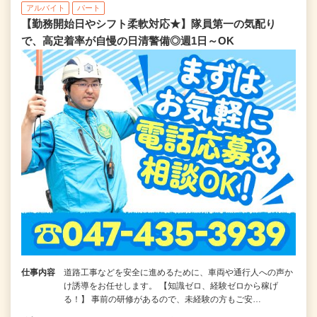
アルバイト
パート
【勤務開始日やシフト柔軟対応★】隊員第一の気配り
で、高定着率が自慢の日清警備◎週1日～OK
仕事内容
道路工事などを安全に進めるために、車両や通行人への声か
け誘導をお任せします。 【知識ゼロ、経験ゼロから稼げ
る！】 事前の研修があるので、未経験の方もご安…