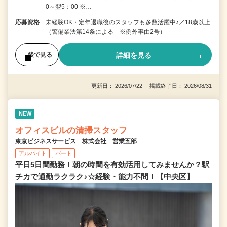
0～翌5：00 ※…
応募資格
未経験OK・定年退職後のスタッフも多数活躍中♪／18歳以上
（警備業法第14条による ※例外事由2号）
詳細を見る
後で見る
更新日： 2026/07/22 掲載終了日： 2026/08/31
NEW
オフィスビルの清掃スタッフ
東京ビジネスサービス 株式会社 営業五部
アルバイト
パート
平日5日間勤務！朝の時間を有効活用してみませんか？駅
チカで通勤ラクラク♪☆経験・能力不問！【中央区】