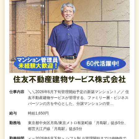
仕事内容
＼＼2026年6月下旬管理開始予定の新築マンション！／／ 住
友不動産建物サービスが管理する、ファミリー層・ビジネス
パーソンの方を中心とした、分譲マンションの管…
給与
時給1,650円
勤務地
東京都中央区月島/東京メトロ有楽町線「月島駅」徒歩5分、
都営大江戸線「月島駅」徒歩5分
勤務時間
＜～2026年6月下旬＞ シフト制 ※管理開始までは他物件で