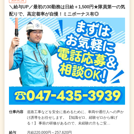
契約社員
＼給与UP／最初の30勤務は日給＋1,500円★隊員第一の気
配りで、高定着率が自慢！ミニボーナス有◎
仕事内容
道路工事などを安全に進めるために、車両や通行人への声か
け誘導をお任せします。 【知識ゼロ、経験ゼロから稼げ
る！】 事前の研修があるので、未経験の方もご安…
給与
月給220,000円～257,620円