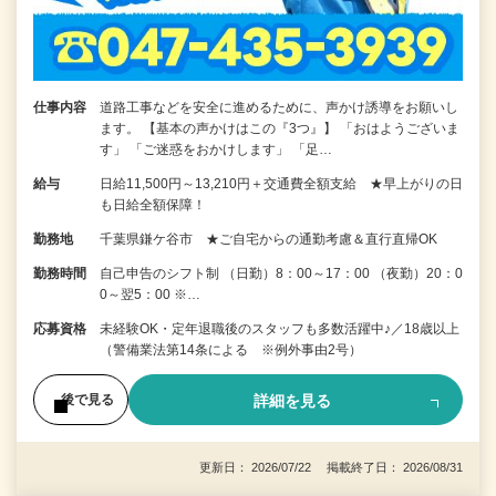
仕事内容
道路工事などを安全に進めるために、声かけ誘導をお願いし
ます。 【基本の声かけはこの『3つ』】 「おはようございま
す」 「ご迷惑をおかけします」 「足…
給与
日給11,500円～13,210円＋交通費全額支給 ★早上がりの日
も日給全額保障！
勤務地
千葉県鎌ケ谷市 ★ご自宅からの通勤考慮＆直行直帰OK
勤務時間
自己申告のシフト制 （日勤）8：00～17：00 （夜勤）20：0
0～翌5：00 ※…
応募資格
未経験OK・定年退職後のスタッフも多数活躍中♪／18歳以上
（警備業法第14条による ※例外事由2号）
詳細を見る
後で見る
更新日： 2026/07/22 掲載終了日： 2026/08/31