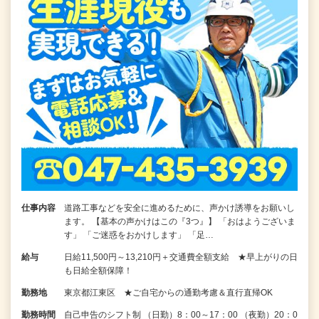
仕事内容
道路工事などを安全に進めるために、声かけ誘導をお願いし
ます。 【基本の声かけはこの『3つ』】 「おはようございま
す」 「ご迷惑をおかけします」 「足…
給与
日給11,500円～13,210円＋交通費全額支給 ★早上がりの日
も日給全額保障！
勤務地
東京都江東区 ★ご自宅からの通勤考慮＆直行直帰OK
勤務時間
自己申告のシフト制 （日勤）8：00～17：00 （夜勤）20：0