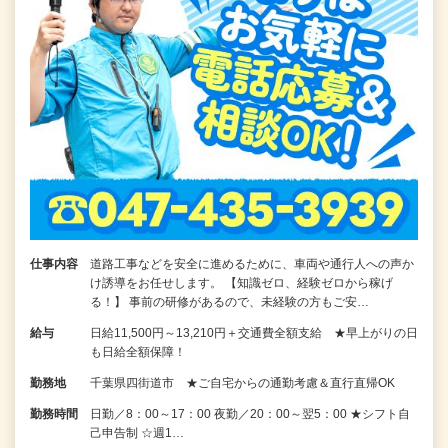
仕事内容
道路工事などを安全に進めるために、車両や通行人への声か
け誘導をお任せします。 【知識ゼロ、経験ゼロから稼げ
る！】 事前の研修があるので、未経験の方もご安…
給与
日給11,500円～13,210円＋交通費全額支給 ★早上がりの日
も日給全額保障！
勤務地
千葉県四街道市 ★ご自宅からの通勤考慮＆直行直帰OK
勤務時間
日勤／8：00～17：00 夜勤／20：00～翌5：00 ★シフト自
己申告制 ☆週1…