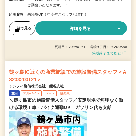
ご勤務いただきます。 ※…
応募資格
未経験OK！中高年スタッフ活躍中！
詳細を見る
後で見る
更新日： 2026/07/31 掲載終了日： 2026/08/08
掲載終了まであと1日
鶴ヶ島IC近くの商業施設での施設警備スタッフ＜A
3203200121＞
シンテイ警備株式会社 熊谷支社
注目
アルバイト
パート
登録制
＼鶴ヶ島市の施設警備スタッフ／安定現場で無理なく働
ける環境！車・バイク通勤OK！ガソリン代も支給！