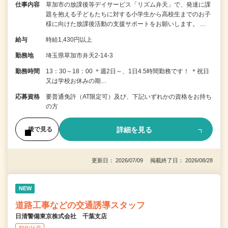
仕事内容
草加市の放課後等デイサービス「リズム弁天」で、発達に課
題を抱える子どもたちに対する小学生から高校生までのお子
様に向けた放課後活動の支援サポートをお願いします。 …
給与
時給1,430円以上
勤務地
埼玉県草加市弁天2-14-3
勤務時間
13：30～18：00 ＊週2日～、1日4.5時間勤務です！ ＊祝日
又は学校お休みの期…
応募資格
要普通免許（AT限定可）及び、下記いずれかの資格をお持ち
の方
詳細を見る
後で見る
更新日： 2026/07/09 掲載終了日： 2026/08/28
NEW
道路工事などの交通誘導スタッフ
日清警備東京株式会社 千葉支店