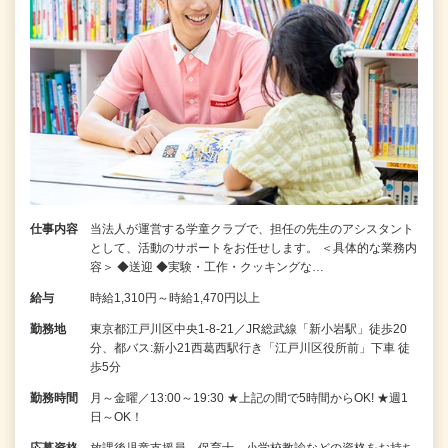
仕事内容
当法人が運営する学童クラブで、担任の先生のアシスタント
として、活動のサポートをお任せします。 ＜具体的な業務内
容＞ ◆送迎 ◆実験・工作・クッキングな…
給与
時給1,310円～時給1,470円以上
勤務地
東京都江戸川区中央1-8-21／JR総武線「新小岩駅」徒歩20
分、都バス:新小21西葛西駅行き「江戸川区役所前」下車 徒
歩5分
勤務時間
月～金曜／13:00～19:30 ★上記の間で5時間からOK! ★週1
日～OK！
応募資格
放課後児童支援員、保育士、小学校教諭などの資格をお持ち