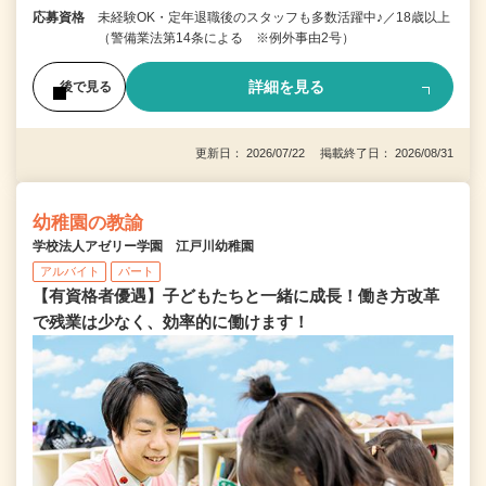
応募資格
未経験OK・定年退職後のスタッフも多数活躍中♪／18歳以上
（警備業法第14条による ※例外事由2号）
詳細を見る
後で見る
更新日： 2026/07/22 掲載終了日： 2026/08/31
幼稚園の教諭
学校法人アゼリー学園 江戸川幼稚園
アルバイト
パート
【有資格者優遇】子どもたちと一緒に成長！働き方改革
で残業は少なく、効率的に働けます！