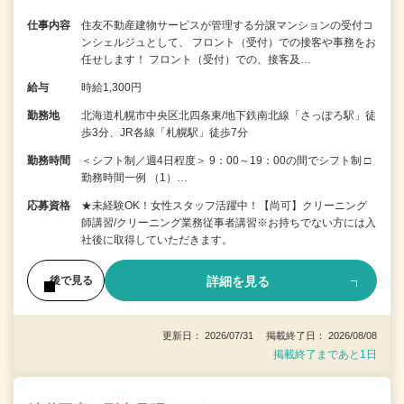
仕事内容
住友不動産建物サービスが管理する分譲マンションの受付コ
ンシェルジュとして、 フロント（受付）での接客や事務をお
任せします！ フロント（受付）での、接客及…
給与
時給1,300円
勤務地
北海道札幌市中央区北四条東/地下鉄南北線「さっぽろ駅」徒
歩3分、JR各線「札幌駅」徒歩7分
勤務時間
＜シフト制／週4日程度＞ 9：00～19：00の間でシフト制 □
勤務時間一例 （1）…
応募資格
★未経験OK！女性スタッフ活躍中！【尚可】クリーニング
師講習/クリーニング業務従事者講習※お持ちでない方には入
社後に取得していただきます。
詳細を見る
後で見る
更新日： 2026/07/31 掲載終了日： 2026/08/08
掲載終了まであと1日