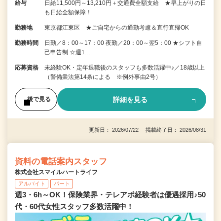
給与
日給11,500円～13,210円＋交通費全額支給 ★早上がりの日
も日給全額保障！
勤務地
東京都江東区 ★ご自宅からの通勤考慮＆直行直帰OK
勤務時間
日勤／8：00～17：00 夜勤／20：00～翌5：00 ★シフト自
己申告制 ☆週1…
応募資格
未経験OK・定年退職後のスタッフも多数活躍中♪／18歳以上
（警備業法第14条による ※例外事由2号）
詳細を見る
後で見る
更新日： 2026/07/22 掲載終了日： 2026/08/31
資料の電話案内スタッフ
株式会社スマイルハートライフ
アルバイト
パート
週3・6h～OK！保険業界・テレアポ経験者は優遇採用♪50
代・60代女性スタッフ多数活躍中！