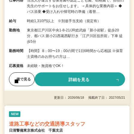
仕事内容
当法人が運営する保育園や認定こども園、幼稚園で、担任の
先生のサポートをお任せします。 ＜具体的な業務内容＞ ◆
バス添乗 ◆受け入れや帰宅時の準備（着替…
給与
時給1,310円以上 ※別途手当支給（規定有）
勤務地
東京都江戸川区中央1-8-21/JR総武線「新小岩駅」徒歩20
分、都バス:新小21西葛西駅行き「江戸川区役所前」下車 徒
歩5分
勤務時間
【時間】 8：00〜19：00の間で1日6時間から応相談 ※保育
士資格のみお持ちの方は…
応募資格
未経験・無資格でOK！
詳細を見る
後で見る
更新日： 2026/06/18 掲載終了日： 2027/05/21
NEW
道路工事などの交通誘導スタッフ
日清警備東京株式会社 千葉支店