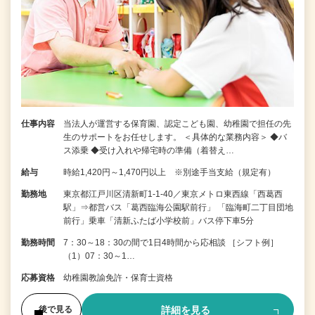
仕事内容
当法人が運営する保育園、認定こども園、幼稚園で担任の先
生のサポートをお任せします。 ＜具体的な業務内容＞ ◆バ
ス添乗 ◆受け入れや帰宅時の準備（着替え…
給与
時給1,420円～1,470円以上 ※別途手当支給（規定有）
勤務地
東京都江戸川区清新町1-1-40／東京メトロ東西線「西葛西
駅」⇒都営バス「葛西臨海公園駅前行」 「臨海町二丁目団地
前行」乗車「清新ふたば小学校前」バス停下車5分
勤務時間
7：30～18：30の間で1日4時間から応相談 ［シフト例］
（1）07：30～1…
応募資格
幼稚園教諭免許・保育士資格
詳細を見る
後で見る