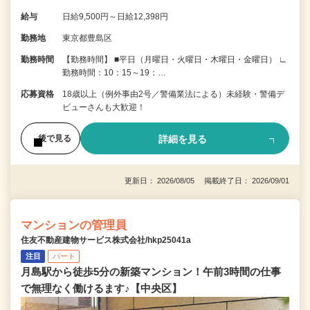
給与
日給9,500円～日給12,398円
勤務地
東京都豊島区
勤務時間
【勤務時間】 ■平日（月曜日・火曜日・木曜日・金曜日） ∟
勤務時間：10：15～19：…
応募資格
18歳以上（例外事由2号／警備業法による）未経験・警備デ
ビューさんも大歓迎！
詳細を見る
後で見る
更新日： 2026/08/05 掲載終了日： 2026/09/01
マンションの管理員
住友不動産建物サービス株式会社/hkp25041a
注目
パート
月島駅から徒歩5分の新築マンション！午前3時間の仕事
で無理なく働けるます♪【中央区】