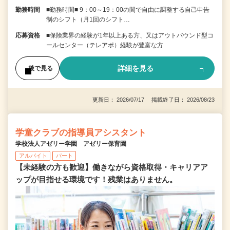
勤務時間
■勤務時間■ 9：00～19：00の間で自由に調整する自己申告
制のシフト（月1回のシフト…
応募資格
■保険業界の経験が1年以上ある方、又はアウトバウンド型コ
ールセンター（テレアポ）経験が豊富な方
詳細を見る
後で見る
更新日： 2026/07/17 掲載終了日： 2026/08/23
学童クラブの指導員アシスタント
学校法人アゼリー学園 アゼリー保育園
アルバイト
パート
【未経験の方も歓迎】働きながら資格取得・キャリアア
ップが目指せる環境です！残業はありません。