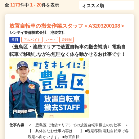
1173
1
-
20
全
件中
件を表示
放置自転車の撤去作業スタッフ＜A3203200108＞
シンテイ警備株式会社 池袋支社
注目
アルバイト
パート
登録制
〈豊島区・池袋エリアで放置自転車の撤去補助〉電動自
転車で移動しながら無理なく体を動かせるお仕事です！
仕事内容
＜ 豊島区（池袋エリア）での放置自転車撤去のお仕事 ＞
【 具体的なお仕事内容は… 】 ■現場移動 電動自転車で各
現場へ向かいます。 ■放置自転…