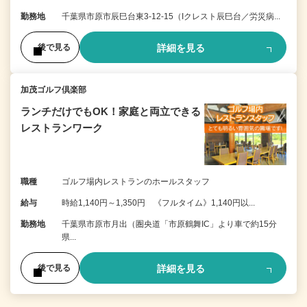
勤務地
千葉県市原市辰巳台東3-12-15（Iクレスト辰巳台／労災病...
詳細を見る
後で見る
加茂ゴルフ倶楽部
ランチだけでもOK！家庭と両立できる
レストランワーク
職種
ゴルフ場内レストランのホールスタッフ
給与
時給1,140円～1,350円 《フルタイム》1,140円以...
勤務地
千葉県市原市月出（圏央道「市原鶴舞IC」より車で約15分
県...
詳細を見る
後で見る