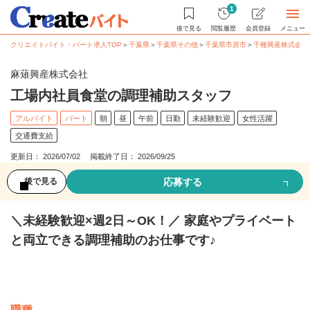
1
後で見る
閲覧履歴
会員登録
メニュー
クリエイトバイト・パート求人TOP
＞
千葉県
＞
千葉県その他
＞
千葉県市原市
＞
千種興産株式会社
麻薙興産株式会社
工場内社員食堂の調理補助スタッフ
アルバイト
パート
朝
昼
午前
日勤
未経験歓迎
女性活躍
交通費支給
更新日： 2026/07/02 掲載終了日： 2026/09/25
応募する
後で見る
＼未経験歓迎×週2日～OK！／ 家庭やプライベート
と両立できる調理補助のお仕事です♪
募集情報
職種