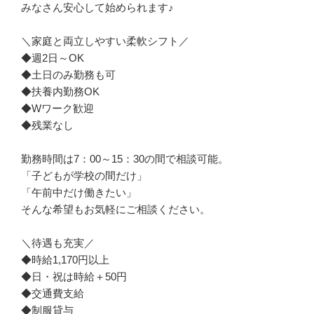
みなさん安心して始められます♪

＼家庭と両立しやすい柔軟シフト／

◆週2日～OK

◆土日のみ勤務も可

◆扶養内勤務OK

◆Wワーク歓迎

◆残業なし

勤務時間は7：00～15：30の間で相談可能。

「子どもが学校の間だけ」

「午前中だけ働きたい」

そんな希望もお気軽にご相談ください。

＼待遇も充実／

◆時給1,170円以上

◆日・祝は時給＋50円

◆交通費支給

◆制服貸与
