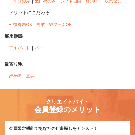
｜
｜
｜
平日のみ
土日祝のみ
シフト自由・相談OK
残業なし
メリットにこだわる
｜
扶養内OK
副業・WワークOK
雇用形態
｜
アルバイト
パート
最寄り駅
｜
姉ケ崎
五井
クリエイトバイト
会員登録のメリット
会員限定機能であなたの仕事探しをアシスト！