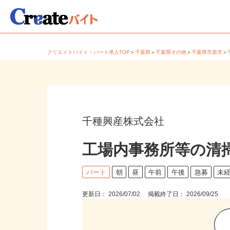
クリエイトバイト・パート求人TOP
＞
千葉県
＞
千葉県その他
＞
千葉県市原市
千種興産株式会社
工場内事務所等の清
パート
朝
昼
午前
午後
急募
未
更新日： 2026/07/02 掲載終了日： 2026/09/25