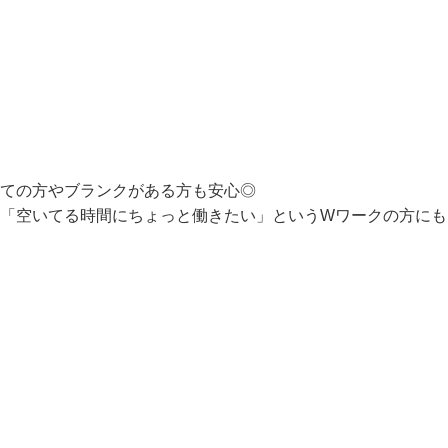
じのや」で、簡単な調理補助や盛り付け、洗い物などをお願い
ての方やブランクがある方も安心◎

や「空いてる時間にちょっと働きたい」というWワークの方に
囲