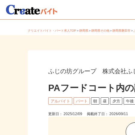
クリエイトバイト・パート求人TOP
＞
静岡県
＞
静岡県その他
＞
静岡県磐田市
ふじの坊グループ 株式会社ふ
PAフードコート内
アルバイト
パート
朝
昼
夕方
午
更新日： 2025/12/09 掲載終了日： 2026/09/11