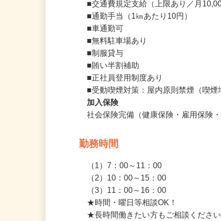
■昇給あり

■交通費規定支給（上限あり／月10,00
■通勤手当（1㎞あたり10円）

■車通勤可

■無料駐車場あり

■制服貸与

■賄い半割補助

■正社員登用制度あり

■受動喫煙対策：屋内原則禁煙（喫
加入保険
社会保険完備（健康保険・雇用保険
勤務時間
（1）7：00～11：00

（2）10：00～15：00

（3）11：00～16：00
