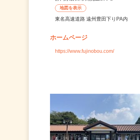
※勤務地変更の可能性：なし
静岡県磐田市高見丘195-1
地図を表示
東名高速道路 遠州豊田下りPA内
ホームページ
https://www.fujinobou.com/
会社の特徴・魅力