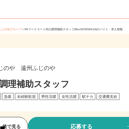
＞
ふじの坊グループ
＞
PAフードコート内の調理補助スタッフ(Rec003658419)のバイト・求人情報
じのや 遠州ふじのや
の調理補助スタッフ
後
急募
未経験歓迎
男性活躍
女性活躍
駅チカ
交通費支給
応募する
後で見る