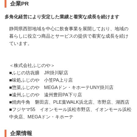
企業PR
多角化経営により安定した業績と着実な成長を続けます
静岡県西部地域を中心に飲食事業を展開しており、地域の
暮らしに役立つ商品とサービスの提供で着実な成長を続け
ています。

＜株式会社ふじのや＞

■ふじの坊㐂膳　JR掛川駅店

■味処ふじのや　小笠PA上り店

■惣菜ふじのや　MEGAドン・キホーテUNY掛川店

■遠州ふじのや　遠州豊田PA下り店

■焼肉牛角　磐田店、PLE葉WALK浜北店、市野店、湖西店

■フジヤマ55　イオンモール浜松市野店、イオンモール浜松
中央店、MEGAドン・キホーテ
企業情報