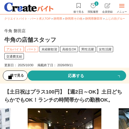
1
後で見る
閲覧履歴
会員登録
メニュー
クリエイトバイト・パート求人TOP
＞
静岡県
＞
静岡県その他
＞
静岡県磐田市
＞
ふじの坊グループ
牛角 磐田店
牛角の店舗スタッフ
アルバイト
パート
未経験歓迎
高校生OK
男性活躍
女性活躍
交通費支給
更新日： 2025/10/30 掲載終了日： 2026/09/11
応募する
後で見る
【土日祝はプラス100円】【週2日～OK】土日どち
らかでもOK！ランチの時間帯からの勤務OK。