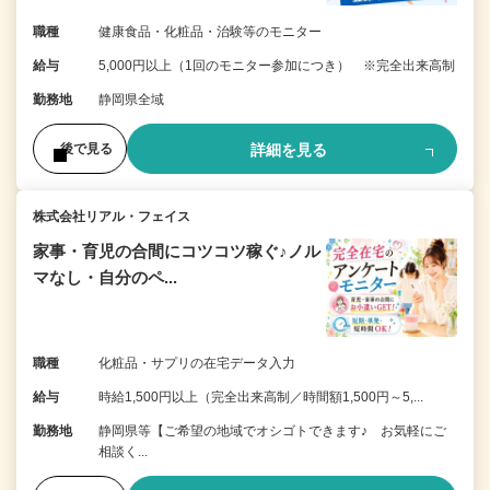
職種
健康食品・化粧品・治験等のモニター
給与
5,000円以上（1回のモニター参加につき） ※完全出来高制
勤務地
静岡県全域
詳細を見る
後で見る
株式会社リアル・フェイス
家事・育児の合間にコツコツ稼ぐ♪ノル
マなし・自分のペ...
職種
化粧品・サプリの在宅データ入力
給与
時給1,500円以上（完全出来高制／時間額1,500円～5,...
勤務地
静岡県等【ご希望の地域でオシゴトできます♪ お気軽にご
相談く...