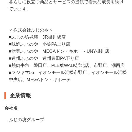
暮らしに役立つ商品とサービスの提供で着実な成長を続け
ています。

＜株式会社ふじのや＞

■ふじの坊㐂膳　JR掛川駅店

■味処ふじのや　小笠PA上り店

■惣菜ふじのや　MEGAドン・キホーテUNY掛川店

■遠州ふじのや　遠州豊田PA下り店

■焼肉牛角　磐田店、PLE葉WALK浜北店、市野店、湖西店

■フジヤマ55　イオンモール浜松市野店、イオンモール浜松
中央店、MEGAドン・キホーテ
企業情報
会社名
ふじの坊グループ