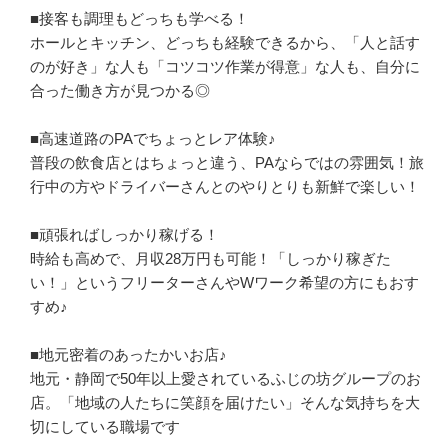
■接客も調理もどっちも学べる！

ホールとキッチン、どっちも経験できるから、「人と話す
のが好き」な人も「コツコツ作業が得意」な人も、自分に
合った働き方が見つかる◎

■高速道路のPAでちょっとレア体験♪

普段の飲食店とはちょっと違う、PAならではの雰囲気！旅
行中の方やドライバーさんとのやりとりも新鮮で楽しい！

■頑張ればしっかり稼げる！

時給も高めで、月収28万円も可能！「しっかり稼ぎた
い！」というフリーターさんやWワーク希望の方にもおす
すめ♪

■地元密着のあったかいお店♪

地元・静岡で50年以上愛されているふじの坊グループのお
店。「地域の人たちに笑顔を届けたい」そんな気持ちを大
切にしている職場です