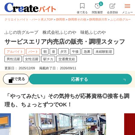
1
後で見る
閲覧履歴
会員登録
メニュー
クリエイトバイト・パート求人TOP
＞
静岡県
＞
静岡県その他
＞
静岡県掛川市
＞
ふじの坊グループ
ふじの坊グループ 株式会社ふじのや 味処ふじのや
サービスエリア内売店の販売・調理スタッフ
アルバイト
パート
朝
昼
夕方
午後
急募
未経験歓迎
男性活躍
女性活躍
駅チカ
交通費支給
更新日： 2025/12/09 掲載終了日： 2026/09/11
応募する
後で見る
「やってみたい」その気持ちが応募資格◎接客も調
理も、ちょっとずつでOK！