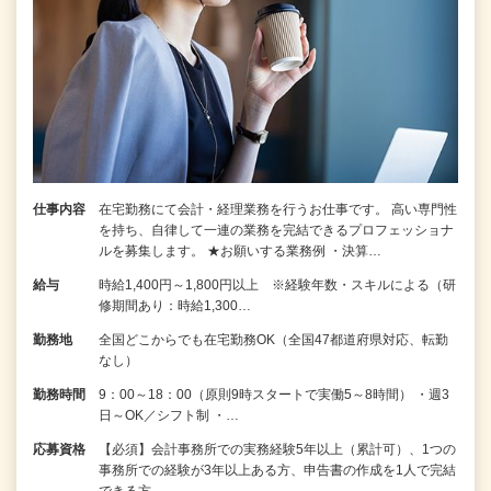
仕事内容
在宅勤務にて会計・経理業務を行うお仕事です。 高い専門性
を持ち、自律して一連の業務を完結できるプロフェッショナ
ルを募集します。 ★お願いする業務例 ・決算…
給与
時給1,400円～1,800円以上 ※経験年数・スキルによる（研
修期間あり：時給1,300…
勤務地
全国どこからでも在宅勤務OK（全国47都道府県対応、転勤
なし）
勤務時間
9：00～18：00（原則9時スタートで実働5～8時間） ・週3
日～OK／シフト制 ・…
応募資格
【必須】会計事務所での実務経験5年以上（累計可）、1つの
事務所での経験が3年以上ある方、申告書の作成を1人で完結
できる方