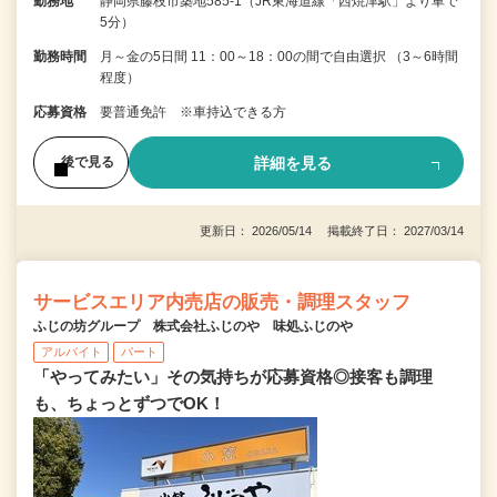
勤務地
静岡県藤枝市築地585-1（JR東海道線「西焼津駅」より車で
5分）
勤務時間
月～金の5日間 11：00～18：00の間で自由選択 （3～6時間
程度）
応募資格
要普通免許 ※車持込できる方
詳細を見る
後で見る
更新日： 2026/05/14 掲載終了日： 2027/03/14
サービスエリア内売店の販売・調理スタッフ
ふじの坊グループ 株式会社ふじのや 味処ふじのや
アルバイト
パート
「やってみたい」その気持ちが応募資格◎接客も調理
も、ちょっとずつでOK！