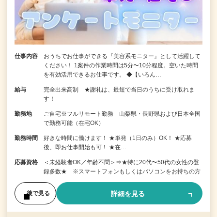
仕事内容
おうちでお仕事ができる『美容系モニター』として活躍して
ください！ 1案件の作業時間は5分〜10分程度。空いた時間
を有効活用できるお仕事です。 ◆【いろん…
給与
完全出来高制 ★謝礼は、最短で当日のうちに受け取れま
す！
勤務地
ご自宅※フルリモート勤務 山梨県・長野県および日本全国
で勤務可能（在宅OK）
勤務時間
好きな時間に働けます！ ★単発（1日のみ）OK！ ★応募
後、即お仕事開始も可！ ★在…
応募資格
＜未経験者OK／年齢不問＞⇒★特に20代〜50代の女性の登
録多数★ ※スマートフォンもしくはパソコンをお持ちの方
詳細を見る
後で見る