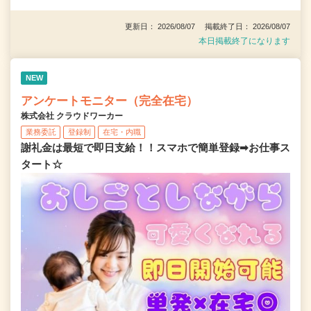
更新日： 2026/08/07 掲載終了日： 2026/08/07
本日掲載終了になります
NEW
アンケートモニター（完全在宅）
株式会社 クラウドワーカー
業務委託
登録制
在宅・内職
謝礼金は最短で即日支給！！スマホで簡単登録➡お仕事ス
タート☆