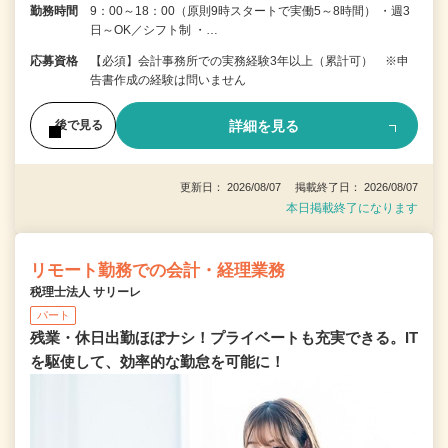
勤務時間
9：00～18：00（原則9時スタートで実働5～8時間） ・週3
日～OK／シフト制 ・…
応募資格
【必須】会計事務所での実務経験3年以上（累計可） ※申
告書作成の経験は問いません
詳細を見る
後で見る
更新日： 2026/08/07 掲載終了日： 2026/08/07
本日掲載終了になります
リモート勤務での会計・経理業務
税理士法人 サリーレ
パート
残業・休日出勤ほぼナシ！プライベートも充実できる。IT
を駆使して、効率的な勤怠を可能に！