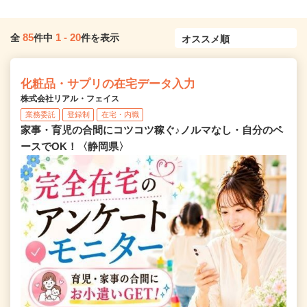
85
1
-
20
全
件中
件を表示
化粧品・サプリの在宅データ入力
株式会社リアル・フェイス
業務委託
登録制
在宅・内職
家事・育児の合間にコツコツ稼ぐ♪ノルマなし・自分のペ
ースでOK！〈静岡県〉