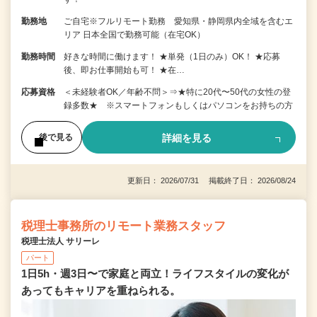
勤務地
ご自宅※フルリモート勤務 愛知県・静岡県内全域を含むエ
リア 日本全国で勤務可能（在宅OK）
勤務時間
好きな時間に働けます！ ★単発（1日のみ）OK！ ★応募
後、即お仕事開始も可！ ★在…
応募資格
＜未経験者OK／年齢不問＞⇒★特に20代〜50代の女性の登
録多数★ ※スマートフォンもしくはパソコンをお持ちの方
詳細を見る
後で見る
更新日： 2026/07/31 掲載終了日： 2026/08/24
税理士事務所のリモート業務スタッフ
税理士法人 サリーレ
パート
1日5h・週3日〜で家庭と両立！ライフスタイルの変化が
あってもキャリアを重ねられる。