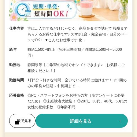
仕事内容
実は…入力するだけじゃなく、商品をタダで試せて 報酬まで
もらえるお得な仕事です♪ スマホ1台・完全在宅・自分のペー
スでOK！ ▼こんなお仕事です 化…
給与
時給1,500円以上（完全出来高制／時間額1,500円～5,000
円）
勤務地
静岡県等【ご希望の地域でオシゴトできます♪ お気軽にご
相談ください！】
勤務時間
1日5分～好きな時間、空いている時間に働けます！ ☆1回の
みの単発や短期～中長期まで…
応募資格
◎PC・スマートフォンをお持ちの方（※アンケートに必要
なため） ◎未経験者大歓迎！ ◎20代、30代、40代、50代の
女性の登録多数 ◎年齢不問
詳細を見る
後で見る