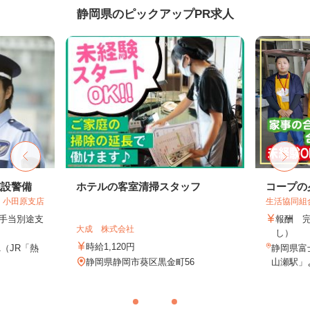
静岡県のピックアップPR求人
施設警備
ホテルの客室清掃スタッフ
コープの
 小田原支店
生活協同組
夜手当別途支
報酬 
大成 株式会社
し）
時給1,120円
1（JR「熱
静岡県富
静岡県静岡市葵区黒金町56
山瀬駅」よ