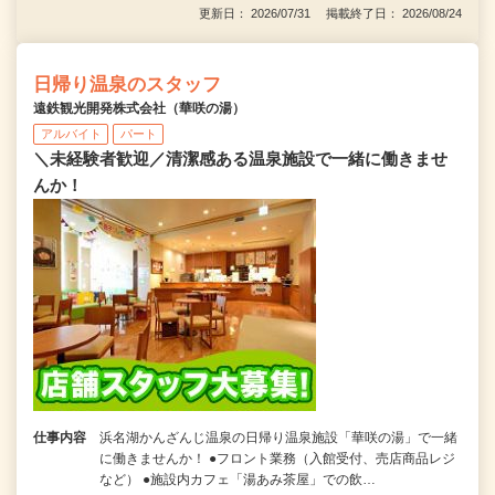
更新日： 2026/07/31 掲載終了日： 2026/08/24
日帰り温泉のスタッフ
遠鉄観光開発株式会社（華咲の湯）
アルバイト
パート
＼未経験者歓迎／清潔感ある温泉施設で一緒に働きませ
んか！
仕事内容
浜名湖かんざんじ温泉の日帰り温泉施設「華咲の湯」で一緒
に働きませんか！ ●フロント業務（入館受付、売店商品レジ
など） ●施設内カフェ「湯あみ茶屋」での飲…