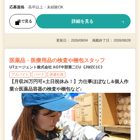
応募資格
高卒以上・未経験OK
詳細を見る
後で見る
更新日： 2026/08/04 掲載終了日： 2026/08/28
医薬品・医療用品の検査や梱包スタッフ
UTエージェント株式会社 AGT中部第二CU《JWZC1C》
アルバイト
パート
派遣社員
【月収26万円可×土日祝休み！】力仕事ほぼなし&個人作
業☆医薬品容器の検査や梱包など♪