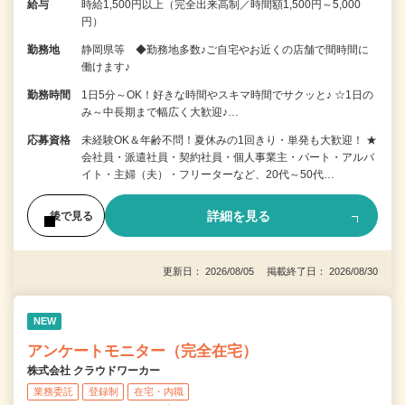
給与
時給1,500円以上（完全出来高制／時間額1,500円～5,000
円）
勤務地
静岡県等 ◆勤務地多数♪ご自宅やお近くの店舗で間時間に
働けます♪
勤務時間
1日5分～OK！好きな時間やスキマ時間でサクッと♪ ☆1日の
み～中長期まで幅広く大歓迎♪…
応募資格
未経験OK＆年齢不問！夏休みの1回きり・単発も大歓迎！ ★
会社員・派遣社員・契約社員・個人事業主・パート・アルバ
イト・主婦（夫）・フリーターなど、20代～50代…
詳細を見る
後で見る
更新日： 2026/08/05 掲載終了日： 2026/08/30
NEW
アンケートモニター（完全在宅）
株式会社 クラウドワーカー
業務委託
登録制
在宅・内職