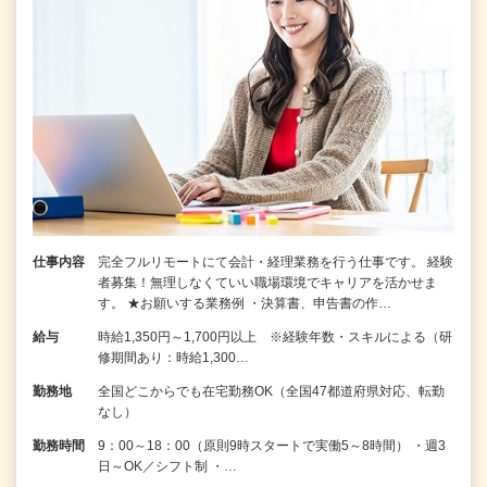
仕事内容
完全フルリモートにて会計・経理業務を行う仕事です。 経験
者募集！無理しなくていい職場環境でキャリアを活かせま
す。 ★お願いする業務例 ・決算書、申告書の作…
給与
時給1,350円～1,700円以上 ※経験年数・スキルによる（研
修期間あり：時給1,300…
勤務地
全国どこからでも在宅勤務OK（全国47都道府県対応、転勤
なし）
勤務時間
9：00～18：00（原則9時スタートで実働5～8時間） ・週3
日～OK／シフト制 ・…