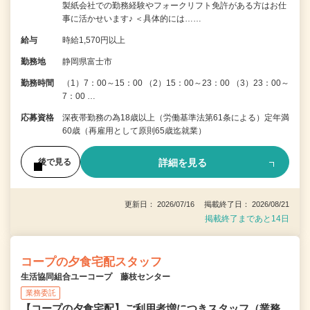
製紙会社での勤務経験やフォークリフト免許がある方はお仕
事に活かせいます♪ ＜具体的には……
給与
時給1,570円以上
勤務地
静岡県富士市
勤務時間
（1）7：00～15：00 （2）15：00～23：00 （3）23：00～
7：00 …
応募資格
深夜帯勤務の為18歳以上（労働基準法第61条による）定年満
60歳（再雇用として原則65歳迄就業）
詳細を見る
後で見る
更新日： 2026/07/16 掲載終了日： 2026/08/21
掲載終了まであと14日
コープの夕食宅配スタッフ
生活協同組合ユーコープ 藤枝センター
業務委託
【コープの夕食宅配】ご利用者増につきスタッフ（業務