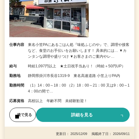
仕事内容
東名小笠PAにあるごはん処『味処ふじのや』で、調理や接客
など、食堂のお手伝いをお願いします！ 具体的には… ▼カ
ンタンな調理や盛りつけ ▼お客さまのご案内やレ…
給与
時給1,097円以上 ★土日祝手当あり！（時給＋50円UP）
勤務地
静岡県掛川市長谷1319‐9 東名高速道路 小笠上りPA内
勤務時間
（1）14：00～18：00 （2）18：00～21：00 又は9：00～1
4：00の間で…
応募資格
高校以上 年齢不問 未経験歓迎！
詳細を見る
後で見る
更新日： 2025/12/09 掲載終了日： 2026/09/11