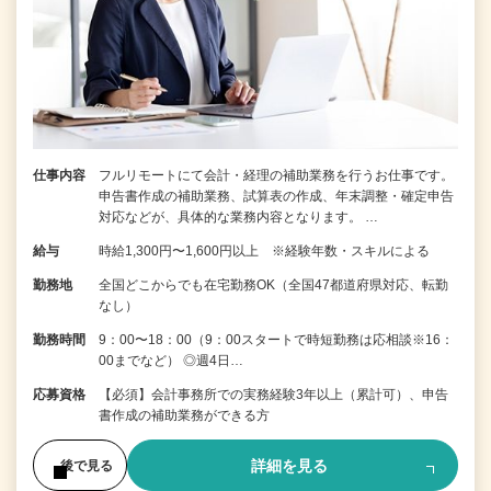
仕事内容
フルリモートにて会計・経理の補助業務を行うお仕事です。
申告書作成の補助業務、試算表の作成、年末調整・確定申告
対応などが、具体的な業務内容となります。 …
給与
時給1,300円〜1,600円以上 ※経験年数・スキルによる
勤務地
全国どこからでも在宅勤務OK（全国47都道府県対応、転勤
なし）
勤務時間
9：00〜18：00（9：00スタートで時短勤務は応相談※16：
00までなど） ◎週4日…
応募資格
【必須】会計事務所での実務経験3年以上（累計可）、申告
書作成の補助業務ができる方
詳細を見る
後で見る