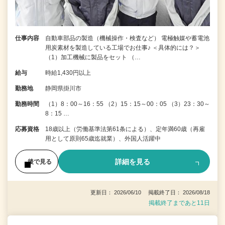
仕事内容
自動車部品の製造（機械操作・検査など） 電極触媒や蓄電池
用炭素材を製造している工場でお仕事♪ ＜具体的には？＞
（1）加工機械に製品をセット （…
給与
時給1,430円以上
勤務地
静岡県掛川市
勤務時間
（1）8：00～16：55 （2）15：15～00：05 （3）23：30～
8：15 …
応募資格
18歳以上（労働基準法第61条による）、定年満60歳（再雇
用として原則65歳迄就業）、外国人活躍中
詳細を見る
後で見る
更新日： 2026/06/10 掲載終了日： 2026/08/18
掲載終了まであと11日