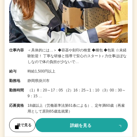
仕事内容
＜具体的には…＞ ◆容器や刻印の検査 ◆梱包 ◆包装 ☆未経
験歓迎！ 丁寧な研修と指導で安心のスタート♪ 力仕事ほぼな
しなので体の負担が少ないで…
給与
時給1,500円以上
勤務地
静岡県掛川市
勤務時間
（1）8：20～17：05 （2）16：25～1：10 （3）00：30～
9：15 …
応募資格
18歳以上（労働基準法第61条による）、定年満60歳（再雇
用として原則65歳迄就業）
詳細を見る
後で見る