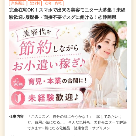
業務委託
登録制
在宅・内職
完全在宅OK！スマホで出来る美容モニター大募集！未経
験歓迎♪履歴書・面接不要でスグに働ける！@静岡県
仕事内容
「このコスメ、自分の肌に合うかな？」「試してみたいけ
ど、費用が気になる…」 そんな気持ち、美容モニターで解決
できます♪ 気になる化粧品・健康食品・サプリメン…