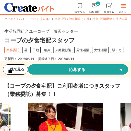
1
後で見る
閲覧履歴
会員登録
メニュー
クリエイトバイト・パート求人TOP
＞
神奈川県
＞
神奈川県その他
＞
神奈川県藤沢市
＞
生活協同組
生活協同組合ユーコープ 藤沢センター
コープの夕食宅配スタッフ
業務委託
昼
日勤
急募
未経験歓迎
男性活躍
女性活躍
駅チカ
更新日： 2026/05/14 掲載終了日： 2027/03/14
応募する
後で見る
【コープの夕食宅配】ご利用者増につきスタッフ
（業務委託）募集！！