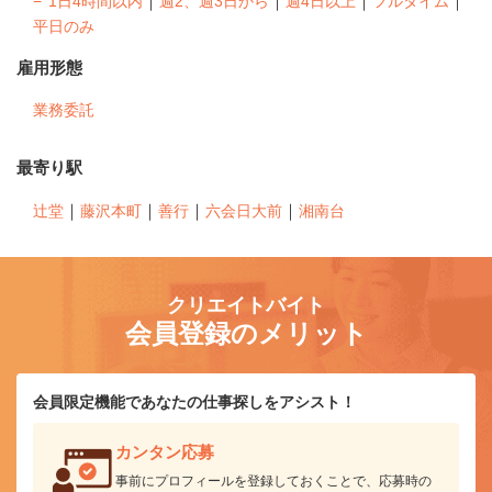
｜
｜
｜
｜
1日4時間以内
週2、週3日から
週4日以上
フルタイム
平日のみ
雇用形態
業務委託
最寄り駅
｜
｜
｜
｜
辻堂
藤沢本町
善行
六会日大前
湘南台
クリエイトバイト
会員登録のメリット
会員限定機能であなたの仕事探しをアシスト！
カンタン応募
事前にプロフィールを登録しておくことで、応募時の