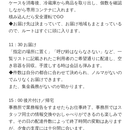
ケースを消毒後、冷蔵庫から商品を取り出し、個数を確認
しながら専用コンテナに入れます。

積み込んだら安全運転でGO

◆お届け先は決まっていて、お届け地域もまとまっている
ので、ルートはすぐに頭に入ります。

11：30 お届け

「指定の場所に置く」「呼び鈴はならなさない」など、一
覧リストに記載されたご利用者のご希望通りに配達し、空
き容器を回収。手渡しする時は会話も弾みます。

◆件数は自分の都合に合わせて決められ、ノルマがないの
でムリなくお届けできます。

また、集金義務がないのが助かります。

15：00 後片付け／帰宅

事務所で業務報告をすませたらお仕事終了。事務所ではス
タッフ同士の情報交換やおしゃべりができるのも楽しみで
す。その日の配達件数によって終了時間の変動はあります
が、夕食の支度には十分間に合います。