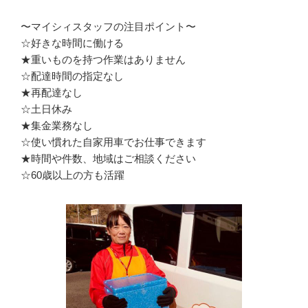
〜マイシィスタッフの注目ポイント〜

☆好きな時間に働ける

★重いものを持つ作業はありません

☆配達時間の指定なし

★再配達なし

☆土日休み

★集金業務なし

☆使い慣れた自家用車でお仕事できます

★時間や件数、地域はご相談ください

☆60歳以上の方も活躍