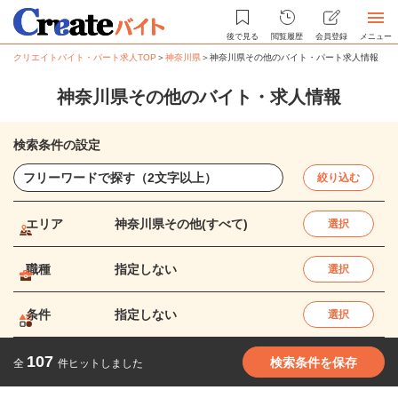
後で見る
閲覧履歴
会員登録
メニュー
クリエイトバイト・パート求人TOP
＞
神奈川県
＞
神奈川県その他のバイト・パート求人情報
神奈川県その他のバイト・求人情報
検索条件の設定
絞り込む
エリア
神奈川県その他(すべて)
選択
職種
指定しない
選択
条件
指定しない
選択
107
検索条件を保存
全
件ヒットしました