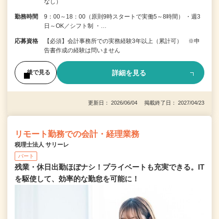
なし）
勤務時間
9：00～18：00（原則9時スタートで実働5～8時間） ・週3
日～OK／シフト制 ・…
応募資格
【必須】会計事務所での実務経験3年以上（累計可） ※申
告書作成の経験は問いません
詳細を見る
後で見る
更新日： 2026/06/04 掲載終了日： 2027/04/23
リモート勤務での会計・経理業務
税理士法人 サリーレ
パート
残業・休日出勤ほぼナシ！プライベートも充実できる。IT
を駆使して、効率的な勤怠を可能に！