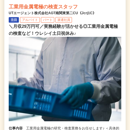
工業用金属電極の検査スタッフ
UTエージェント株式会社AGT南関東第二CU《Jcrj1C》
注目
アルバイト
パート
派遣社員
＼月収29万円可／実務経験が活かせる◎工業用金属電極
の検査など！ウレシイ土日祝休み♪
仕事内容
工業用金属電極の研究・検査業務をお任せします♪ ＜具体的