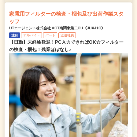
家電用フィルターの検査・梱包及び出荷作業スタ
ッフ
UTエージェント株式会社 AGT南関東第二CU《JUXJ1C》
注目
アルバイト
パート
派遣社員
【日勤】未経験歓迎！PC入力できればOK☆フィルター
の検査・梱包！残業ほぼなし♪