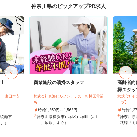
神奈川県のピックアップPR求人
備士
商業施設の清掃スタッフ
高齢者向
掃スタッ
社 東日本支
株式会社東海ビルメンテナス 相模原営業
株式会社セ
所
ープ】
時給1,250円～1,562円
時給1,2
綾瀬市、
神奈川県横浜市戸塚区戸塚町（JR
神奈川県
ます
「戸塚駅」すぐ）
武線「向河