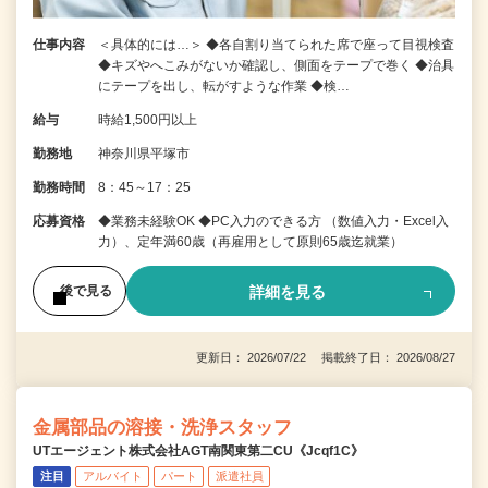
仕事内容
＜具体的には…＞ ◆各自割り当てられた席で座って目視検査
◆キズやへこみがないか確認し、側面をテープで巻く ◆治具
にテープを出し、転がすような作業 ◆検…
給与
時給1,500円以上
勤務地
神奈川県平塚市
勤務時間
8：45～17：25
応募資格
◆業務未経験OK ◆PC入力のできる方 （数値入力・Excel入
力）、定年満60歳（再雇用として原則65歳迄就業）
詳細を見る
後で見る
更新日： 2026/07/22 掲載終了日： 2026/08/27
金属部品の溶接・洗浄スタッフ
UTエージェント株式会社AGT南関東第二CU《Jcqf1C》
注目
アルバイト
パート
派遣社員