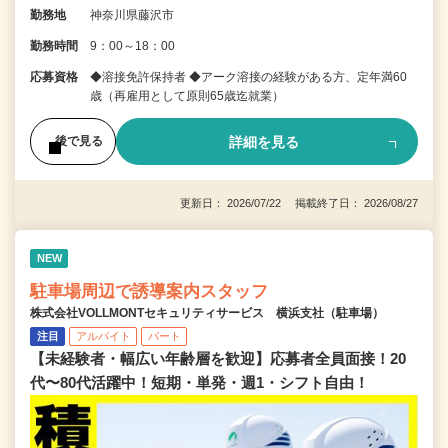
勤務地
神奈川県藤沢市
勤務時間
9：00～18：00
応募資格
◆溶接免許保持者 ◆アーク溶接の経験がある方、定年満60
歳（再雇用として原則65歳迄就業）
詳細を見る
後で見る
更新日： 2026/07/22 掲載終了日： 2026/08/27
NEW
駐車場周辺で誘導案内スタッフ
株式会社VOLLMONTセキュリティサービス 横浜支社（駐車場）
注目
アルバイト
パート
【未経験者・幅広い年齢層を歓迎】応募者全員面接！20
代〜80代活躍中！短期・単発・週1・シフト自由！