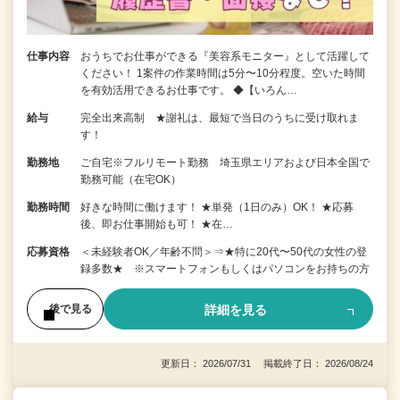
仕事内容
おうちでお仕事ができる『美容系モニター』として活躍して
ください！ 1案件の作業時間は5分〜10分程度。空いた時間
を有効活用できるお仕事です。 ◆【いろん…
給与
完全出来高制 ★謝礼は、最短で当日のうちに受け取れま
す！
勤務地
ご自宅※フルリモート勤務 埼玉県エリアおよび日本全国で
勤務可能（在宅OK）
勤務時間
好きな時間に働けます！ ★単発（1日のみ）OK！ ★応募
後、即お仕事開始も可！ ★在…
応募資格
＜未経験者OK／年齢不問＞⇒★特に20代〜50代の女性の登
録多数★ ※スマートフォンもしくはパソコンをお持ちの方
詳細を見る
後で見る
更新日： 2026/07/31 掲載終了日： 2026/08/24