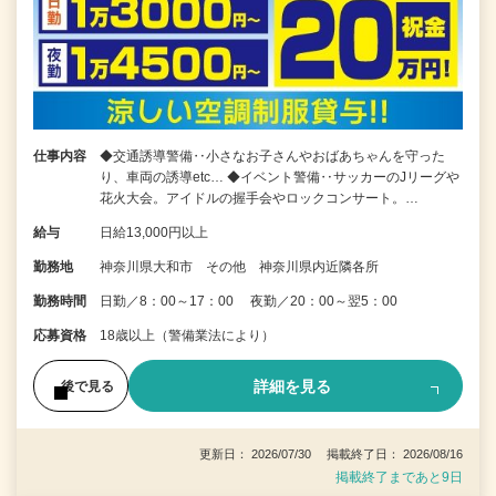
仕事内容
◆交通誘導警備‥小さなお子さんやおばあちゃんを守った
り、車両の誘導etc… ◆イベント警備‥サッカーのJリーグや
花火大会。アイドルの握手会やロックコンサート。…
給与
日給13,000円以上
勤務地
神奈川県大和市 その他 神奈川県内近隣各所
勤務時間
日勤／8：00～17：00 夜勤／20：00～翌5：00
応募資格
18歳以上（警備業法により）
詳細を見る
後で見る
更新日： 2026/07/30 掲載終了日： 2026/08/16
掲載終了まであと9日