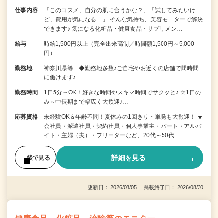
仕事内容
「このコスメ、自分の肌に合うかな？」「試してみたいけ
ど、費用が気になる…」 そんな気持ち、美容モニターで解決
できます♪ 気になる化粧品・健康食品・サプリメン…
給与
時給1,500円以上（完全出来高制／時間額1,500円～5,000
円）
勤務地
神奈川県等 ◆勤務地多数♪ご自宅やお近くの店舗で間時間
に働けます♪
勤務時間
1日5分～OK！好きな時間やスキマ時間でサクッと♪ ☆1日の
み～中長期まで幅広く大歓迎♪…
応募資格
未経験OK＆年齢不問！夏休みの1回きり・単発も大歓迎！ ★
会社員・派遣社員・契約社員・個人事業主・パート・アルバ
イト・主婦（夫）・フリーターなど、20代～50代…
詳細を見る
後で見る
更新日： 2026/08/05 掲載終了日： 2026/08/30