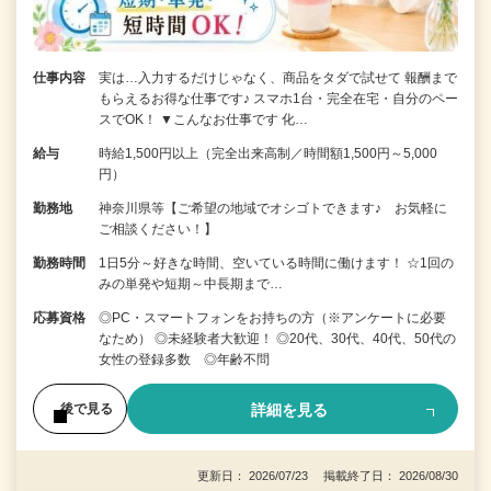
仕事内容
実は…入力するだけじゃなく、商品をタダで試せて 報酬まで
もらえるお得な仕事です♪ スマホ1台・完全在宅・自分のペー
スでOK！ ▼こんなお仕事です 化…
給与
時給1,500円以上（完全出来高制／時間額1,500円～5,000
円）
勤務地
神奈川県等【ご希望の地域でオシゴトできます♪ お気軽に
ご相談ください！】
勤務時間
1日5分～好きな時間、空いている時間に働けます！ ☆1回の
みの単発や短期～中長期まで…
応募資格
◎PC・スマートフォンをお持ちの方（※アンケートに必要
なため） ◎未経験者大歓迎！ ◎20代、30代、40代、50代の
女性の登録多数 ◎年齢不問
詳細を見る
後で見る
更新日： 2026/07/23 掲載終了日： 2026/08/30