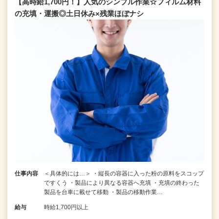
【高時給1,700円！】人気のシンプル作業☆フィルム材料
の充填・運搬◎土日休み×残業ほぼナシ
仕事内容
＜具体的には…＞ ・縦長の容器に入った粉の原料をスコップ
ですくう ・製品により異なる容器へ充填 ・充填の終わった
製品を台車に載せて移動 ・製品の移動作業…
給与
時給1,700円以上