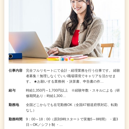
仕事内容
完全フルリモートにて会計・経理業務を行う仕事です。 経験
者募集！無理しなくていい職場環境でキャリアを活かせま
す。 ★お願いする業務例 ・決算書、申告書の作…
給与
時給1,350円～1,700円以上 ※経験年数・スキルによる（研
修期間あり：時給1,300…
勤務地
全国どこからでも在宅勤務OK（全国47都道府県対応、転勤
なし）
勤務時間
9：00～18：00（原則9時スタートで実働5～8時間） ・週3
日～OK／シフト制 ・…