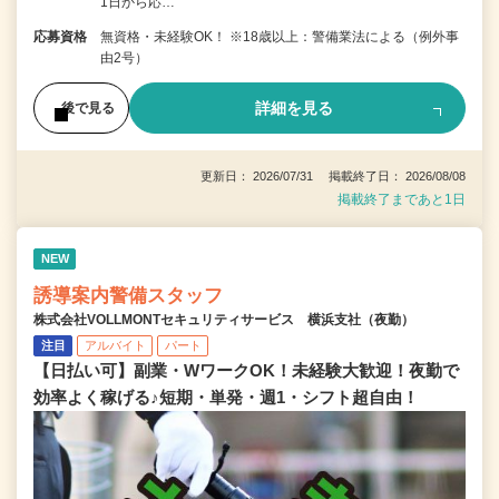
1日から応…
応募資格
無資格・未経験OK！ ※18歳以上：警備業法による（例外事
由2号）
詳細を見る
後で見る
更新日： 2026/07/31 掲載終了日： 2026/08/08
掲載終了まであと1日
NEW
誘導案内警備スタッフ
株式会社VOLLMONTセキュリティサービス 横浜支社（夜勤）
注目
アルバイト
パート
【日払い可】副業・WワークOK！未経験大歓迎！夜勤で
効率よく稼げる♪短期・単発・週1・シフト超自由！