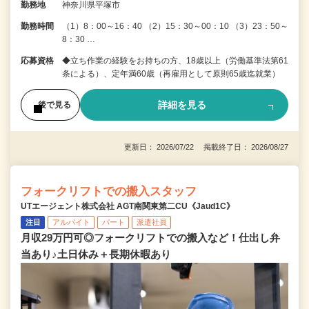
勤務地
神奈川県平塚市
勤務時間
（1）8：00～16：40 （2）15：30～00：10 （3）23：50～
8：30 …
応募資格
◆立ち作業の経験をお持ちの方、18歳以上（労働基準法第61
条による）、定年満60歳（再雇用として原則65歳迄就業）
詳細を見る
後で見る
更新日： 2026/07/22 掲載終了日： 2026/08/27
フォークリフトでの搬入スタッフ
UTエージェント株式会社 AGT南関東第二CU《Jaud1C》
注目
アルバイト
パート
派遣社員
月収29万円可◎フォークリフトでの搬入など！仕出し弁
当あり♪土日休み＋長期休暇あり