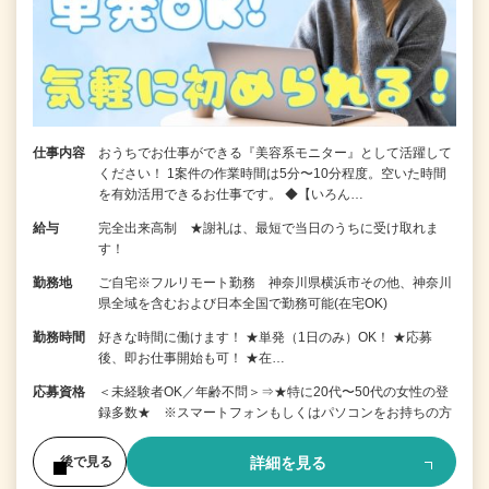
仕事内容
おうちでお仕事ができる『美容系モニター』として活躍して
ください！ 1案件の作業時間は5分〜10分程度。空いた時間
を有効活用できるお仕事です。 ◆【いろん…
給与
完全出来高制 ★謝礼は、最短で当日のうちに受け取れま
す！
勤務地
ご自宅※フルリモート勤務 神奈川県横浜市その他、神奈川
県全域を含むおよび日本全国で勤務可能(在宅OK)
勤務時間
好きな時間に働けます！ ★単発（1日のみ）OK！ ★応募
後、即お仕事開始も可！ ★在…
応募資格
＜未経験者OK／年齢不問＞⇒★特に20代〜50代の女性の登
録多数★ ※スマートフォンもしくはパソコンをお持ちの方
詳細を見る
後で見る