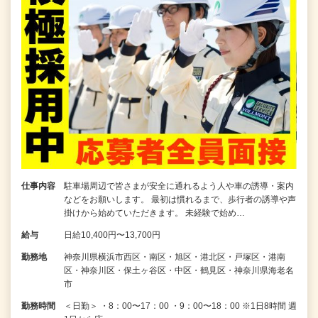
仕事内容
駐車場周辺で皆さまが安全に通れるよう人や車の誘導・案内
などをお願いします。 最初は慣れるまで、歩行者の誘導や声
掛けから始めていただきます。 未経験で始め…
給与
日給10,400円〜13,700円
勤務地
神奈川県横浜市西区・南区・旭区・港北区・戸塚区・港南
区・神奈川区・保土ヶ谷区・中区・鶴見区・神奈川県海老名
市
勤務時間
＜日勤＞ ・8：00〜17：00 ・9：00〜18：00 ※1日8時間 週