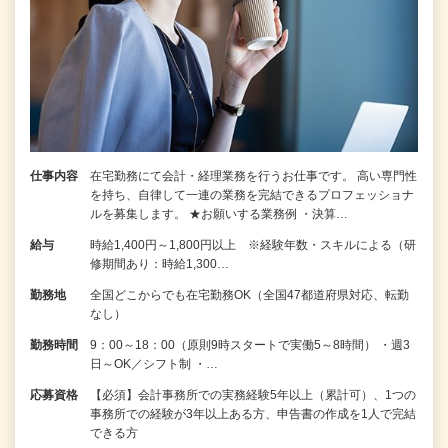
仕事内容
在宅勤務にて会計・経理業務を行うお仕事です。 高い専門性
を持ち、自律して一連の業務を完結できるプロフェッショナ
ルを募集します。 ★お願いする業務例 ・決算…
給与
時給1,400円～1,800円以上 ※経験年数・スキルによる（研
修期間あり：時給1,300…
勤務地
全国どこからでも在宅勤務OK（全国47都道府県対応、転勤
なし）
勤務時間
9：00～18：00（原則9時スタートで実働5～8時間） ・週3
日～OK／シフト制 ・…
応募資格
【必須】会計事務所での実務経験5年以上（累計可）、1つの
事務所での経験が3年以上ある方、申告書の作成を1人で完結
できる方