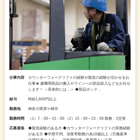
仕事内容
カウンターフォークリフトの経験や製造の経験が活かせるお
仕事★ 建機用部品の搬入やラインへの部品投入などをお任せ
します！ ＜具体的には…＞ ◆部品ボック…
給与
時給1,600円以上
勤務地
神奈川県茅ケ崎市
勤務時間
（1）7：00～15：00 （2）15：00～23：00 勤務：2交替
応募資格
◆製造経験のある方 ◆カウンターフォークリフトの実務経験
がある方 ◆学歴不問、深夜帯勤務の為18歳以上（労働基準
法第61条による） 定年満60歳（再雇用として原…