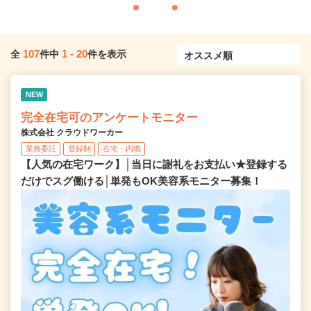
107
1
-
20
全
件中
件を表示
NEW
完全在宅可のアンケートモニター
株式会社 クラウドワーカー
業務委託
登録制
在宅・内職
【人気の在宅ワーク】│当日に謝礼をお支払い★登録する
だけでスグ働ける│単発もOK美容系モニター募集！