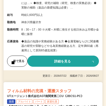
には…＞ ◆検査、研究の補助（研究、検査の実務必須） ◆
実験の補助（薬品の基礎知識は必要） …
給与
時給1,600円以上
勤務地
神奈川県藤沢市
勤務時間
8：30～17：00 ※火曜～木曜に発生する祝日休みは月曜か金
曜に振替
応募資格
◆薬品の知識や実務経験がある方 ◆金属電極ならびに関連機
器の研究や実験などやる為実務経験ある方、定年満60歳（再
雇用として原則65歳迄就業）
詳細を見る
後で見る
更新日： 2026/07/22 掲載終了日： 2026/08/27
フィルム材料の充填・運搬スタッフ
UTエージェント株式会社AGT南関東第二CU《JBCS1-PC》
注目
アルバイト
パート
派遣社員