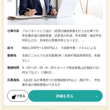
仕事内容
フルリモートにて会計・経理の補助業務を行うお仕事です。
申告書作成の補助業務、試算表の作成、年末調整・確定申告
対応などが、具体的な業務内容となります。 …
給与
時給1,300円〜1,600円以上 ※経験年数・スキルによる
勤務地
全国どこからでも在宅勤務OK（全国47都道府県対応、転勤
なし）
勤務時間
9：00〜18：00（9：00スタートで時短勤務は応相談※16：
00までなど） ◎週4日…
応募資格
【必須】会計事務所での実務経験3年以上（累計可）、申告
書作成の補助業務ができる方
詳細を見る
後で見る