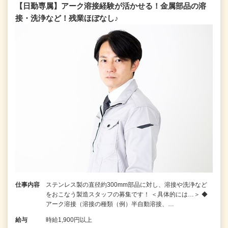
【日勤専属】アーク溶接経験が活かせる！金属部品の溶
接・洗浄など！残業ほぼなし♪
仕事内容
ステンレス製の直径約300mm部品に対し、溶接や洗浄など
をおこなう製造スタッフの募集です！ ＜具体的には…＞ ◆
アーク溶接（溶接の種類（例）半自動溶接、…
給与
時給1,900円以上