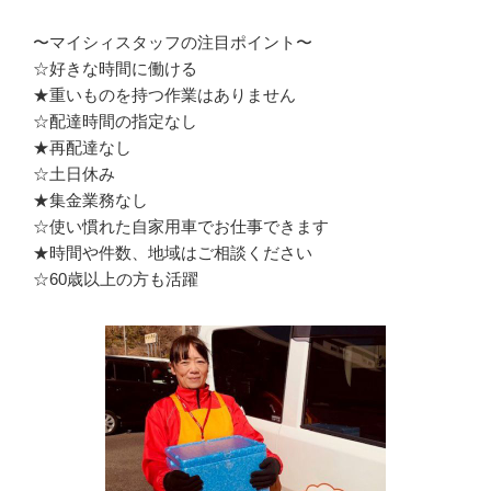
〜マイシィスタッフの注目ポイント〜

☆好きな時間に働ける

★重いものを持つ作業はありません

☆配達時間の指定なし

★再配達なし

☆土日休み

★集金業務なし

☆使い慣れた自家用車でお仕事できます

★時間や件数、地域はご相談ください

☆60歳以上の方も活躍