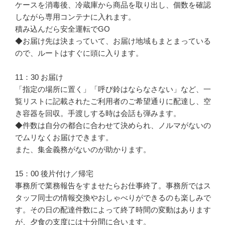
ケースを消毒後、冷蔵庫から商品を取り出し、個数を確認
しながら専用コンテナに入れます。

積み込んだら安全運転でGO

◆お届け先は決まっていて、お届け地域もまとまっている
ので、ルートはすぐに頭に入ります。

11：30 お届け

「指定の場所に置く」「呼び鈴はならなさない」など、一
覧リストに記載されたご利用者のご希望通りに配達し、空
き容器を回収。手渡しする時は会話も弾みます。

◆件数は自分の都合に合わせて決められ、ノルマがないの
でムリなくお届けできます。

また、集金義務がないのが助かります。

15：00 後片付け／帰宅

事務所で業務報告をすませたらお仕事終了。事務所ではス
タッフ同士の情報交換やおしゃべりができるのも楽しみで
す。その日の配達件数によって終了時間の変動はあります
が、夕食の支度には十分間に合います。