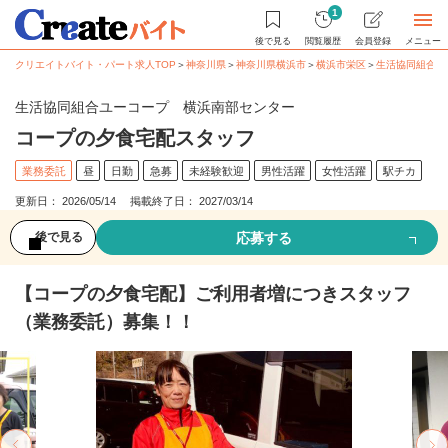
1
後で見る
閲覧履歴
会員登録
メニュー
クリエイトバイト・パート求人TOP
＞
神奈川県
＞
神奈川県横浜市
＞
横浜市栄区
＞
生活協同組合ユ
生活協同組合ユーコープ 横浜南部センター
コープの夕食宅配スタッフ
業務委託
昼
日勤
急募
未経験歓迎
男性活躍
女性活躍
駅チカ
更新日： 2026/05/14 掲載終了日： 2027/03/14
応募する
後で見る
【コープの夕食宅配】ご利用者増につきスタッフ
（業務委託）募集！！