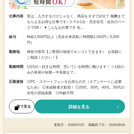
仕事内容
実は…入力するだけじゃなく、商品をタダで試せて 報酬まで
もらえるお得な仕事です♪ スマホ1台・完全在宅・自分のペー
スでOK！ ▼こんなお仕事です 化…
給与
時給1,500円以上（完全出来高制／時間額1,500円～5,000
円）
勤務地
神奈川県等【ご希望の地域でオシゴトできます♪ お気軽に
ご相談ください！】
勤務時間
1日5分～好きな時間、空いている時間に働けます！ ☆1回の
みの単発や短期～中長期まで…
応募資格
◎PC・スマートフォンをお持ちの方（※アンケートに必要
なため） ◎未経験者大歓迎！ ◎20代、30代、40代、50代の
女性の登録多数 ◎年齢不問
詳細を見る
後で見る
更新日： 2026/07/23 掲載終了日： 2026/08/30