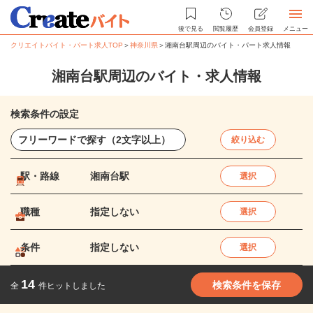
後で見る
閲覧履歴
会員登録
メニュー
クリエイトバイト・パート求人TOP
＞
神奈川県
＞
湘南台駅周辺のバイト・パート求人情報
湘南台駅周辺のバイト・求人情報
検索条件の設定
絞り込む
駅・路線
湘南台駅
選択
職種
指定しない
選択
条件
指定しない
選択
14
検索条件を保存
全
件ヒットしました