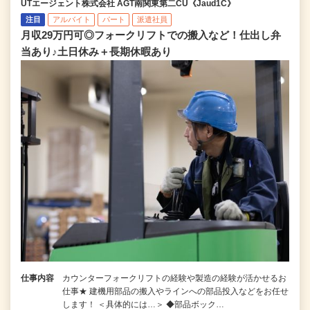
UTエージェント株式会社 AGT南関東第二CU《Jaud1C》
注目
アルバイト
パート
派遣社員
月収29万円可◎フォークリフトでの搬入など！仕出し弁
当あり♪土日休み＋長期休暇あり
仕事内容
カウンターフォークリフトの経験や製造の経験が活かせるお
仕事★ 建機用部品の搬入やラインへの部品投入などをお任せ
します！ ＜具体的には…＞ ◆部品ボック…