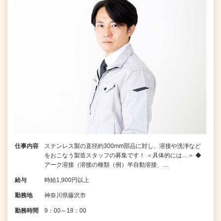
仕事内容
ステンレス製の直径約300mm部品に対し、溶接や洗浄など
をおこなう製造スタッフの募集です！ ＜具体的には…＞ ◆
アーク溶接（溶接の種類（例）半自動溶接、…
給与
時給1,900円以上
勤務地
神奈川県藤沢市
勤務時間
9：00～18：00