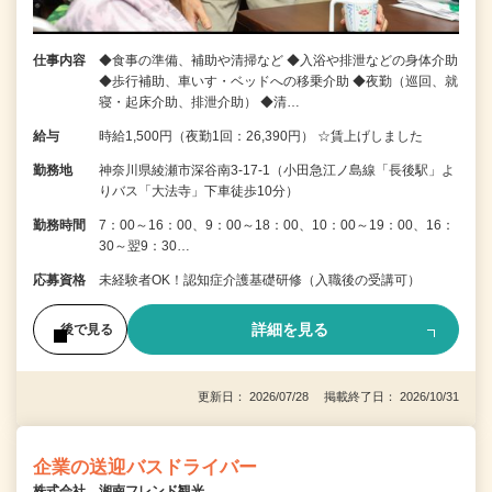
仕事内容
◆食事の準備、補助や清掃など ◆入浴や排泄などの身体介助
◆歩行補助、車いす・ベッドへの移乗介助 ◆夜勤（巡回、就
寝・起床介助、排泄介助） ◆清…
給与
時給1,500円（夜勤1回：26,390円） ☆賃上げしました
勤務地
神奈川県綾瀬市深谷南3-17-1（小田急江ノ島線「長後駅」よ
りバス「大法寺」下車徒歩10分）
勤務時間
7：00～16：00、9：00～18：00、10：00～19：00、16：
30～翌9：30…
応募資格
未経験者OK！認知症介護基礎研修（入職後の受講可）
詳細を見る
後で見る
更新日： 2026/07/28 掲載終了日： 2026/10/31
企業の送迎バスドライバー
株式会社 湘南フレンド観光