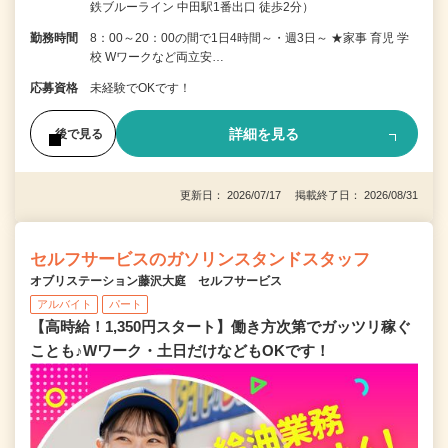
鉄ブルーライン 中田駅1番出口 徒歩2分）
勤務時間
8：00～20：00の間で1日4時間～・週3日～ ★家事 育児 学
校 Wワークなど両立安…
応募資格
未経験でOKです！
詳細を見る
後で見る
更新日： 2026/07/17 掲載終了日： 2026/08/31
セルフサービスのガソリンスタンドスタッフ
オブリステーション藤沢大庭 セルフサービス
アルバイト
パート
【高時給！1,350円スタート】働き方次第でガッツリ稼ぐ
ことも♪Wワーク・土日だけなどもOKです！