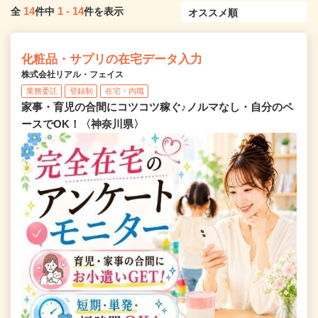
14
1
-
14
全
件中
件を表示
化粧品・サプリの在宅データ入力
株式会社リアル・フェイス
業務委託
登録制
在宅・内職
家事・育児の合間にコツコツ稼ぐ♪ノルマなし・自分のペ
ースでOK！〈神奈川県〉