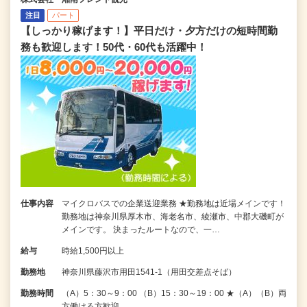
注目
パート
【しっかり稼げます！】平日だけ・夕方だけの短時間勤
務も歓迎します！50代・60代も活躍中！
仕事内容
マイクロバスでの企業送迎業務 ★勤務地は近場メインです！
勤務地は神奈川県厚木市、海老名市、綾瀬市、中郡大磯町が
メインです。 決まったルートなので、一…
給与
時給1,500円以上
勤務地
神奈川県藤沢市用田1541-1（用田交差点そば）
勤務時間
（A）5：30～9：00 （B）15：30～19：00 ★（A）（B）両
方働ける方歓迎…