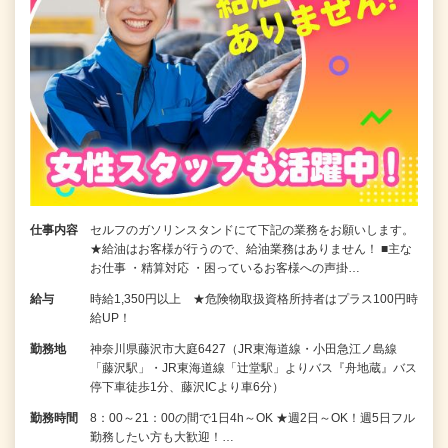
仕事内容
セルフのガソリンスタンドにて下記の業務をお願いします。
★給油はお客様が行うので、給油業務はありません！ ■主な
お仕事 ・精算対応 ・困っているお客様への声掛…
給与
時給1,350円以上 ★危険物取扱資格所持者はプラス100円時
給UP！
勤務地
神奈川県藤沢市大庭6427（JR東海道線・小田急江ノ島線
「藤沢駅」・JR東海道線「辻堂駅」よりバス『舟地蔵』バス
停下車徒歩1分、藤沢ICより車6分）
勤務時間
8：00～21：00の間で1日4h～OK ★週2日～OK！週5日フル
勤務したい方も大歓迎！…