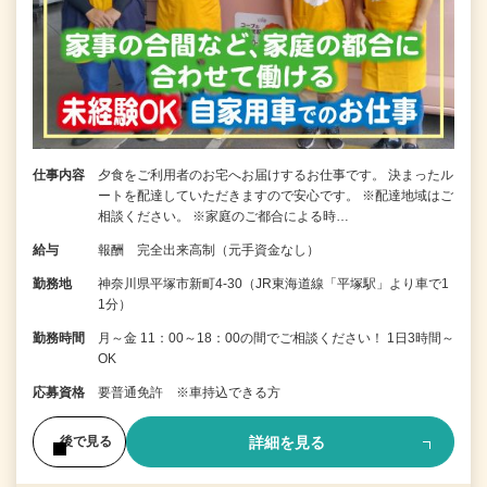
仕事内容
夕食をご利用者のお宅へお届けするお仕事です。 決まったル
ートを配達していただきますので安心です。 ※配達地域はご
相談ください。 ※家庭のご都合による時…
給与
報酬 完全出来高制（元手資金なし）
勤務地
神奈川県平塚市新町4-30（JR東海道線「平塚駅」より車で1
1分）
勤務時間
月～金 11：00～18：00の間でご相談ください！ 1日3時間～
OK
応募資格
要普通免許 ※車持込できる方
詳細を見る
後で見る