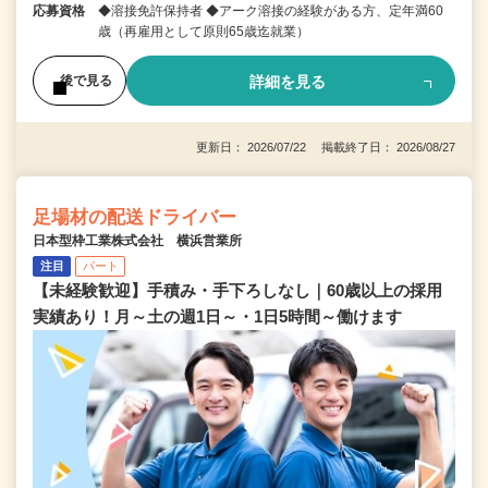
応募資格
◆溶接免許保持者 ◆アーク溶接の経験がある方、定年満60
歳（再雇用として原則65歳迄就業）
詳細を見る
後で見る
更新日： 2026/07/22 掲載終了日： 2026/08/27
足場材の配送ドライバー
日本型枠工業株式会社 横浜営業所
注目
パート
【未経験歓迎】手積み・手下ろしなし｜60歳以上の採用
実績あり！月～土の週1日～・1日5時間～働けます