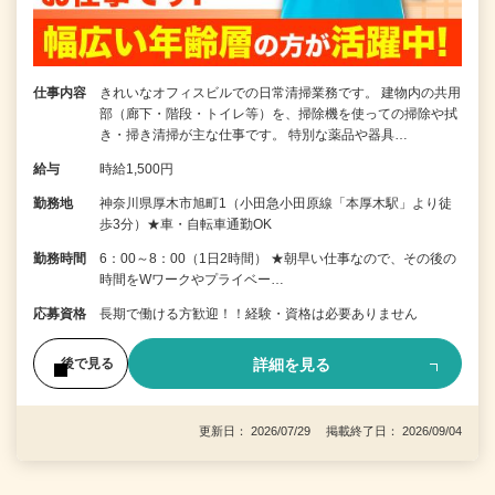
仕事内容
きれいなオフィスビルでの日常清掃業務です。 建物内の共用
部（廊下・階段・トイレ等）を、掃除機を使っての掃除や拭
き・掃き清掃が主な仕事です。 特別な薬品や器具…
給与
時給1,500円
勤務地
神奈川県厚木市旭町1（小田急小田原線「本厚木駅」より徒
歩3分）★車・自転車通勤OK
勤務時間
6：00～8：00（1日2時間） ★朝早い仕事なので、その後の
時間をWワークやプライベー…
応募資格
長期で働ける方歓迎！！経験・資格は必要ありません
詳細を見る
後で見る
更新日： 2026/07/29 掲載終了日： 2026/09/04