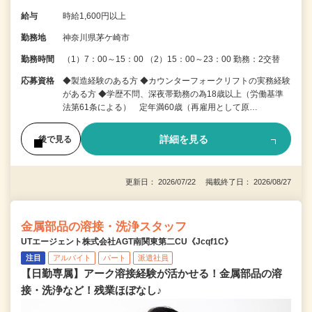
給与
時給1,600円以上
勤務地
神奈川県茅ケ崎市
勤務時間
（1）7：00～15：00 （2）15：00～23：00 勤務：2交替
応募資格
◆製造経験のある方 ◆カウンターフォークリフトの実務経験
がある方 ◆学歴不問、深夜帯勤務の為18歳以上（労働基準
法第61条による） 定年満60歳（再雇用として原…
詳細を見る
後で見る
更新日： 2026/07/22 掲載終了日： 2026/08/27
金属部品の溶接・洗浄スタッフ
UTエージェント株式会社AGT南関東第二CU《Jcqf1C》
注目
アルバイト
パート
派遣社員
【日勤専属】アーク溶接経験が活かせる！金属部品の溶
接・洗浄など！残業ほぼなし♪