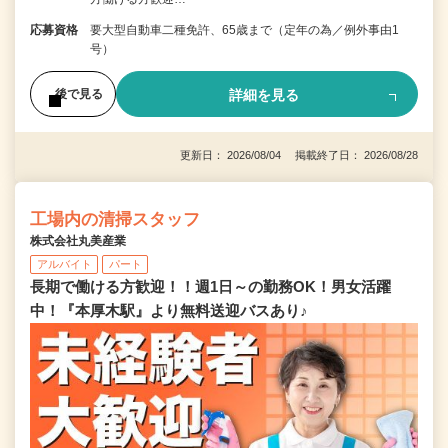
応募資格
要大型自動車二種免許、65歳まで（定年の為／例外事由1
号）
詳細を見る
後で見る
更新日： 2026/08/04 掲載終了日： 2026/08/28
工場内の清掃スタッフ
株式会社丸美産業
アルバイト
パート
長期で働ける方歓迎！！週1日～の勤務OK！男女活躍
中！『本厚木駅』より無料送迎バスあり♪