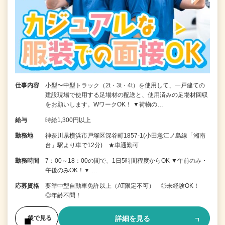
仕事内容
小型〜中型トラック（2t・3t・4t）を使用して、一戸建ての
建設現場で使用する足場材の配送と、使用済みの足場材回収
をお願いします。WワークOK！ ▼荷物の…
給与
時給1,300円以上
勤務地
神奈川県横浜市戸塚区深谷町1857-1(小田急江ノ島線「湘南
台」駅より車で12分) ★車通勤可
勤務時間
7：00～18：00の間で、1日5時間程度からOK ▼午前のみ・
午後のみOK！▼ …
応募資格
要準中型自動車免許以上（AT限定不可） ◎未経験OK！
◎年齢不問！
詳細を見る
後で見る