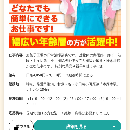
仕事内容
お菓子工場の日常清掃業務です。 建物内の共用部（廊下・階
段・トイレ等）を、掃除機を使っての掃除や拭き・掃き清掃
が主な仕事です。 特別な薬品や器具を使う事はあ…
給与
日給4,050円～9,113円 ※勤務時間による
勤務地
神奈川県愛甲郡清川村煤ヶ谷（小田急小田原線「本厚木駅」
よりバス35分）
勤務時間
（1）9：00～12：00 （2）13：00～17：00 （3）9：00～1
7：00 …
応募資格
長期で働ける方歓迎！！経験・資格は必要ありません
詳細を見る
後で見る