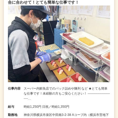
合に合わせて！とても簡単な仕事です！
仕事内容
スーパー内鮮魚店でのパック詰めや陳列 など ★とても簡単
な仕事です！未経験の方もご安心ください！ ---------------------
----…
給与
時給1,250円 日祝／時給1,350円
勤務地
神奈川県横浜市泉区中田南3-2-38 Aコープ内（横浜市営地下