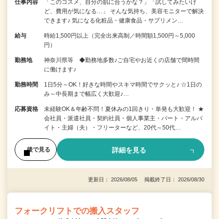
仕事内容
「このコスメ、自分の肌に合うかな？」「試してみたいけ
ど、費用が気になる…」 そんな気持ち、美容モニターで解決
できます♪ 気になる化粧品・健康食品・サプリメン…
給与
時給1,500円以上（完全出来高制／時間額1,500円～5,000
円）
勤務地
神奈川県等 ◆勤務地多数♪ご自宅やお近くの店舗で間時間
に働けます♪
勤務時間
1日5分～OK！好きな時間やスキマ時間でサクッと♪ ☆1日の
み～中長期まで幅広く大歓迎♪…
応募資格
未経験OK＆年齢不問！夏休みの1回きり・単発も大歓迎！ ★
会社員・派遣社員・契約社員・個人事業主・パート・アルバ
イト・主婦（夫）・フリーターなど、20代～50代…
詳細を見る
後で見る
更新日： 2026/08/05 掲載終了日： 2026/08/30
フォークリフトでの搬入スタッフ