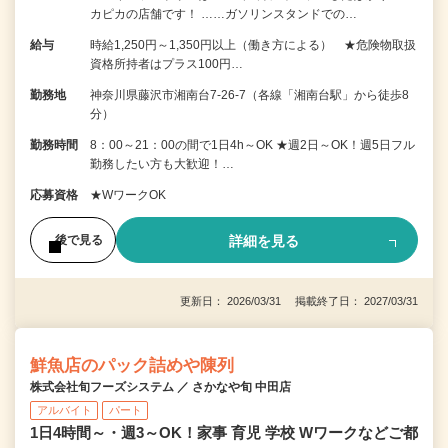
カピカの店舗です！ ……ガソリンスタンドでの…
給与
時給1,250円～1,350円以上（働き方による） ★危険物取扱
資格所持者はプラス100円…
勤務地
神奈川県藤沢市湘南台7-26-7（各線「湘南台駅」から徒歩8
分）
勤務時間
8：00～21：00の間で1日4h～OK ★週2日～OK！週5日フル
勤務したい方も大歓迎！…
応募資格
★WワークOK
詳細を見る
後で見る
更新日： 2026/03/31 掲載終了日： 2027/03/31
鮮魚店のパック詰めや陳列
株式会社旬フーズシステム ／ さかなや旬 中田店
アルバイト
パート
1日4時間～・週3～OK！家事 育児 学校 Wワークなどご都