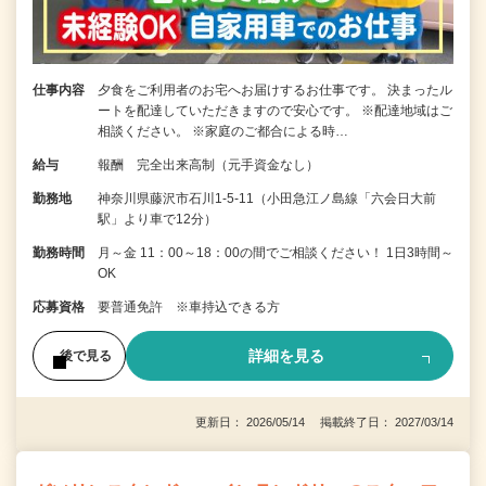
仕事内容
夕食をご利用者のお宅へお届けするお仕事です。 決まったル
ートを配達していただきますので安心です。 ※配達地域はご
相談ください。 ※家庭のご都合による時…
給与
報酬 完全出来高制（元手資金なし）
勤務地
神奈川県藤沢市石川1-5-11（小田急江ノ島線「六会日大前
駅」より車で12分）
勤務時間
月～金 11：00～18：00の間でご相談ください！ 1日3時間～
OK
応募資格
要普通免許 ※車持込できる方
詳細を見る
後で見る
更新日： 2026/05/14 掲載終了日： 2027/03/14