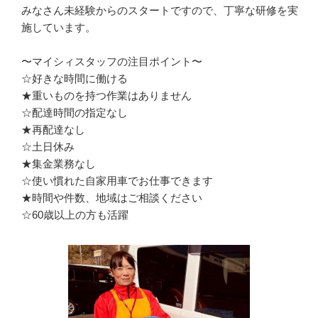
みなさん未経験からのスタートですので、丁寧な研修を実
施しています。

〜マイシィスタッフの注目ポイント〜

☆好きな時間に働ける

★重いものを持つ作業はありません

☆配達時間の指定なし

★再配達なし

☆土日休み

★集金業務なし

☆使い慣れた自家用車でお仕事できます

★時間や件数、地域はご相談ください

☆60歳以上の方も活躍