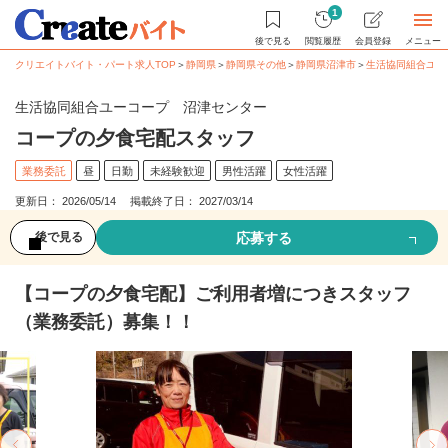
1
後で見る
閲覧履歴
会員登録
メニュー
クリエイトバイト・パート求人TOP
＞
静岡県
＞
静岡県その他
＞
静岡県沼津市
＞
生活協同組合ユー
生活協同組合ユーコープ 沼津センター
コープの夕食宅配スタッフ
業務委託
昼
日勤
未経験歓迎
男性活躍
女性活躍
更新日： 2026/05/14 掲載終了日： 2027/03/14
応募する
後で見る
【コープの夕食宅配】ご利用者増につきスタッフ
（業務委託）募集！！