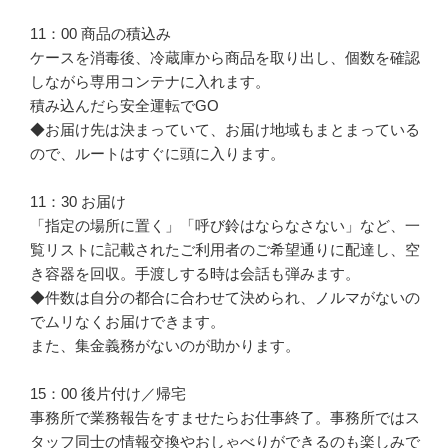
11：00 商品の積込み

ケースを消毒後、冷蔵庫から商品を取り出し、個数を確認
しながら専用コンテナに入れます。

積み込んだら安全運転でGO

◆お届け先は決まっていて、お届け地域もまとまっている
ので、ルートはすぐに頭に入ります。

11：30 お届け

「指定の場所に置く」「呼び鈴はならなさない」など、一
覧リストに記載されたご利用者のご希望通りに配達し、空
き容器を回収。手渡しする時は会話も弾みます。

◆件数は自分の都合に合わせて決められ、ノルマがないの
でムリなくお届けできます。

また、集金義務がないのが助かります。

15：00 後片付け／帰宅

事務所で業務報告をすませたらお仕事終了。事務所ではス
タッフ同士の情報交換やおしゃべりができるのも楽しみで