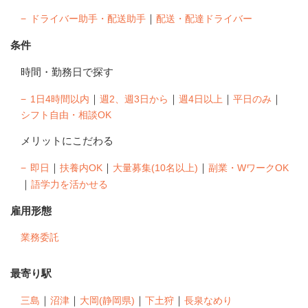
｜
ドライバー助手・配送助手
配送・配達ドライバー
条件
時間・勤務日で探す
｜
｜
｜
｜
1日4時間以内
週2、週3日から
週4日以上
平日のみ
シフト自由・相談OK
メリットにこだわる
｜
｜
｜
即日
扶養内OK
大量募集(10名以上)
副業・WワークOK
｜
語学力を活かせる
雇用形態
業務委託
最寄り駅
｜
｜
｜
｜
三島
沼津
大岡(静岡県)
下土狩
長泉なめり