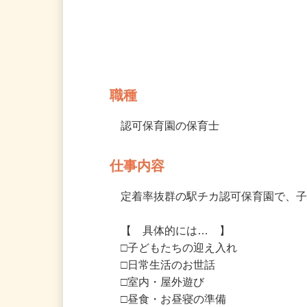
募集情報
職種
認可保育園の保育士
仕事内容
定着率抜群の駅チカ認可保育園で、子
【　具体的には…　】

□子どもたちの迎え入れ

□⽇常⽣活のお世話

□室内・屋外遊び
