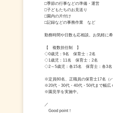
□昼食・お昼寝の準備

□季節の行事などの準備・運営

□子どもたちのお見送り

□園内の片付け

□記録などの事務作業　など

勤務時間や日数も応相談。お気軽に希
【　複数担任制　】

◇0歳児：9名　保育士：2名

◇1歳児：11名　保育士：2名

◇2～5歳児：各15名　保育士：各3名
※定員80名、正職員の保育士17名（パ
※20代・30代・40代・50代まで
※園見学を実施中。

／
