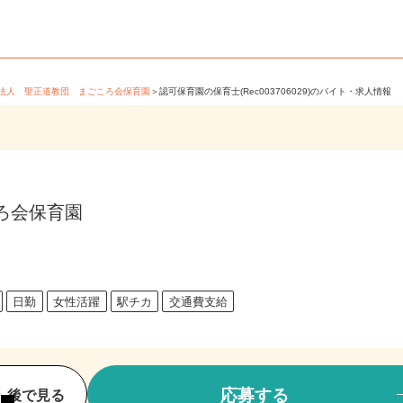
教法人 聖正道教団 まごころ会保育園
＞
認可保育園の保育士(Rec003706029)のバイト・求人情
ろ会保育園
後
日勤
女性活躍
駅チカ
交通費支給
応募する
後で見る