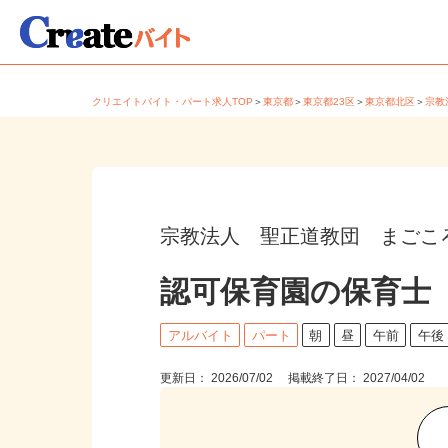
クリエイトバイト・パート求人TOP
＞
東京都
＞
東京都23区
＞
東京都北区
＞
宗
宗教法人 聖正道教団 まごこ
認可保育園の保育士
アルバイト
パート
朝
昼
午前
午
更新日： 2026/07/02 掲載終了日： 2027/04/02