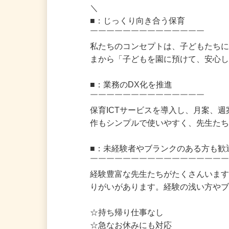
　Good point！

＼

■：じっくり向き合う保育

￣￣￣￣￣￣￣￣￣￣￣￣￣￣

私たちのコンセプトは、子どもたち
まから「子どもを園に預けて、安心
■：業務のDX化を推進

￣￣￣￣￣￣￣￣￣￣￣￣￣￣

保育ICTサービスを導入し、月案
作もシンプルで使いやすく、先生たち
■：未経験者やブランクのある方も歓
￣￣￣￣￣￣￣￣￣￣￣￣￣￣￣￣￣
経験豊富な先生たちがたくさんいます
りがいがあります。経験の浅い方やブ