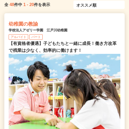
48
1
-
20
全
件中
件を表示
幼稚園の教諭
学校法人アゼリー学園 江戸川幼稚園
アルバイト
パート
【有資格者優遇】子どもたちと一緒に成長！働き方改革
で残業は少なく、効率的に働けます！