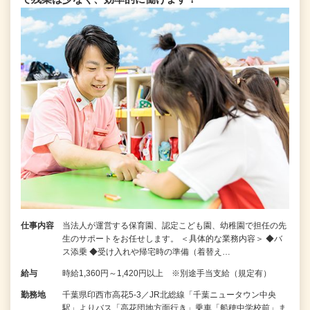
仕事内容
当法人が運営する保育園、認定こども園、幼稚園で担任の先
生のサポートをお任せします。 ＜具体的な業務内容＞ ◆バ
ス添乗 ◆受け入れや帰宅時の準備（着替え…
給与
時給1,360円～1,420円以上 ※別途手当支給（規定有）
勤務地
千葉県印西市高花5-3／JR北総線「千葉ニュータウン中央
駅」よりバス「高花団地方面行き」乗車「船穂中学校前」ま