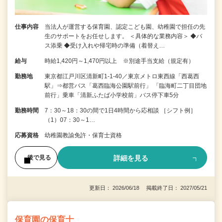
仕事内容
当法人が運営する保育園、認定こども園、幼稚園で担任の先
生のサポートをお任せします。 ＜具体的な業務内容＞ ◆バ
ス添乗 ◆受け入れや帰宅時の準備（着替え…
給与
時給1,420円～1,470円以上 ※別途手当支給（規定有）
勤務地
東京都江戸川区清新町1-1-40／東京メトロ東西線「西葛西
駅」⇒都営バス「葛西臨海公園駅前行」 「臨海町二丁目団地
前行」乗車「清新ふたば小学校前」バス停下車5分
勤務時間
7：30～18：30の間で1日4時間から応相談 ［シフト例］
（1）07：30～1…
応募資格
幼稚園教諭免許・保育士資格
詳細を見る
後で見る
更新日： 2026/06/18 掲載終了日： 2027/05/21
保育園の保育士