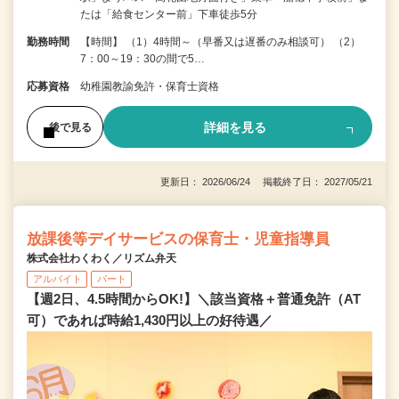
たは「給食センター前」下車徒歩5分
勤務時間
【時間】 （1）4時間～（早番又は遅番のみ相談可） （2）
7：00～19：30の間で5…
応募資格
幼稚園教諭免許・保育士資格
詳細を見る
後で見る
更新日： 2026/06/24 掲載終了日： 2027/05/21
放課後等デイサービスの保育士・児童指導員
株式会社わくわく／リズム弁天
アルバイト
パート
【週2日、4.5時間からOK!】＼該当資格＋普通免許（AT
可）であれば時給1,430円以上の好待遇／