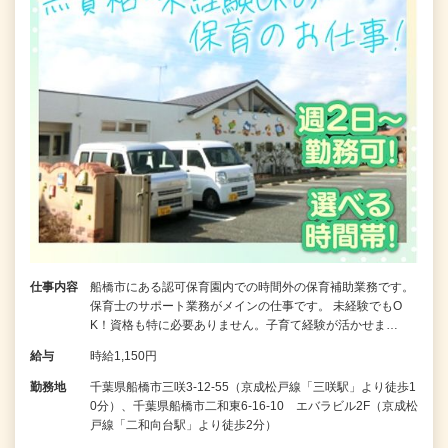
仕事内容
船橋市にある認可保育園内での時間外の保育補助業務です。
保育士のサポート業務がメインの仕事です。 未経験でもO
K！資格も特に必要ありません。子育て経験が活かせま…
給与
時給1,150円
勤務地
千葉県船橋市三咲3-12-55（京成松戸線「三咲駅」より徒歩1
0分）、千葉県船橋市二和東6-16-10 エバラビル2F（京成松
戸線「二和向台駅」より徒歩2分）