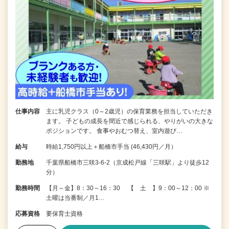
仕事内容
主に乳児クラス（0～2歳児）の保育業務を担当していただき
ます。 子どもの成長を間近で感じられる、やりがいの大きな
ポジションです。 食事やおむつ替え、室内遊び…
給与
時給1,750円以上＋船橋市手当 (46,430円／月）
勤務地
千葉県船橋市三咲3-6-2（京成松戸線「三咲駅」より徒歩12
分）
勤務時間
【月～金】8：30～16：30 【 土 】9：00～12：00 ※
土曜は当番制／月1…
応募資格
要保育士資格