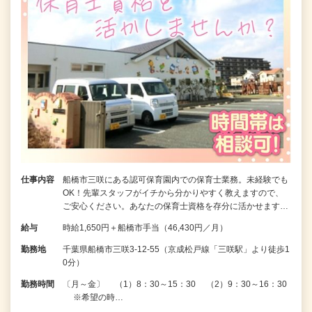
仕事内容
船橋市三咲にある認可保育園内での保育士業務。未経験でも
OK！先輩スタッフがイチから分かりやすく教えますので、
ご安心ください。あなたの保育士資格を存分に活かせます…
給与
時給1,650円＋船橋市手当（46,430円／月）
勤務地
千葉県船橋市三咲3-12-55（京成松戸線「三咲駅」より徒歩1
0分）
勤務時間
〔月～金〕 （1）8：30～15：30 （2）9：30～16：30
※希望の時…