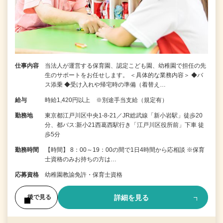
仕事内容
当法人が運営する保育園、認定こども園、幼稚園で担任の先
生のサポートをお任せします。 ＜具体的な業務内容＞ ◆バ
ス添乗 ◆受け入れや帰宅時の準備（着替え…
給与
時給1,420円以上 ※別途手当支給（規定有）
勤務地
東京都江戸川区中央1-8-21／JR総武線「新小岩駅」徒歩20
分、都バス:新小21西葛西駅行き「江戸川区役所前」下車 徒
歩5分
勤務時間
【時間】 8：00～19：00の間で1日4時間から応相談 ※保育
士資格のみお持ちの方は…
応募資格
幼稚園教諭免許・保育士資格
詳細を見る
後で見る