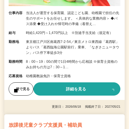
仕事内容
当法人が運営する保育園、認定こども園、幼稚園で担任の先
生のサポートをお任せします。 ＜具体的な業務内容＞ ◆バ
ス添乗 ◆受け入れや帰宅時の準備（着替え…
給与
時給1,420円～1,470円以上 ※別途手当支給（規定有）
勤務地
東京都江戸川区南葛西7-2-54／東京メトロ東西線「葛西駅」
よりバス「葛西臨海公園駅前行」乗車、「なぎさニュータウ
ン」バス停下車徒歩3分
勤務時間
8：00～19：00の間で1日4時間から応相談 ※保育士資格の
みお持ちの方は7：30～1…
応募資格
幼稚園教諭免許・保育士資格
詳細を見る
後で見る
更新日： 2026/06/18 掲載終了日： 2027/05/21
放課後児童クラブ支援員・補助員