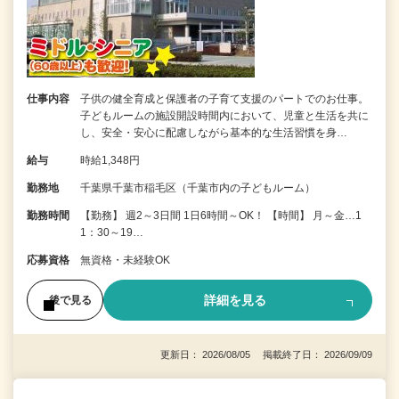
仕事内容
子供の健全育成と保護者の子育て支援のパートでのお仕事。
子どもルームの施設開設時間内において、児童と生活を共に
し、安全・安心に配慮しながら基本的な生活習慣を身…
給与
時給1,348円
勤務地
千葉県千葉市稲毛区（千葉市内の子どもルーム）
勤務時間
【勤務】 週2～3日間 1日6時間～OK！ 【時間】 月～金…1
1：30～19…
応募資格
無資格・未経験OK
詳細を見る
後で見る
更新日： 2026/08/05 掲載終了日： 2026/09/09