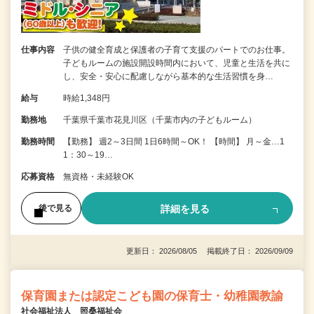
仕事内容
子供の健全育成と保護者の子育て支援のパートでのお仕事。
子どもルームの施設開設時間内において、児童と生活を共に
し、安全・安心に配慮しながら基本的な生活習慣を身…
給与
時給1,348円
勤務地
千葉県千葉市花見川区（千葉市内の子どもルーム）
勤務時間
【勤務】 週2～3日間 1日6時間～OK！ 【時間】 月～金…1
1：30～19…
応募資格
無資格・未経験OK
詳細を見る
後で見る
更新日： 2026/08/05 掲載終了日： 2026/09/09
保育園または認定こども園の保育士・幼稚園教諭
社会福祉法人 照桑福祉会