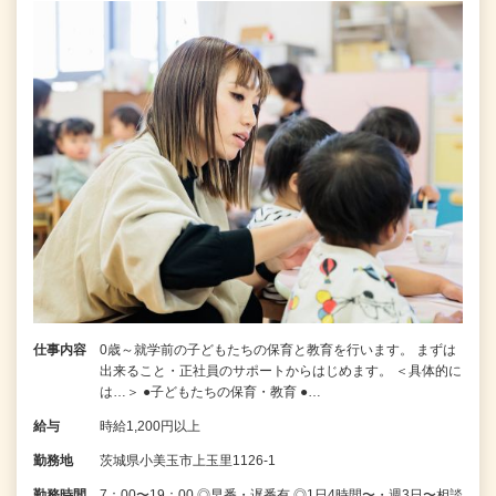
仕事内容
0歳～就学前の子どもたちの保育と教育を行います。 まずは
出来ること・正社員のサポートからはじめます。 ＜具体的に
は…＞ ●子どもたちの保育・教育 ●…
給与
時給1,200円以上
勤務地
茨城県小美玉市上玉里1126-1
勤務時間
7：00〜19：00 ◎早番・遅番有 ◎1日4時間〜・週3日〜相談