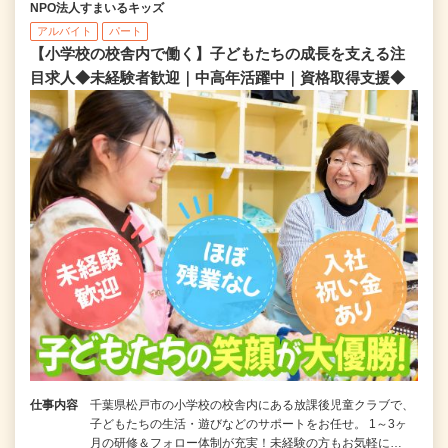
NPO法人すまいるキッズ
アルバイト
パート
【小学校の校舎内で働く】子どもたちの成長を支える注
目求人◆未経験者歓迎｜中高年活躍中｜資格取得支援◆
仕事内容
千葉県松戸市の小学校の校舎内にある放課後児童クラブで、
子どもたちの生活・遊びなどのサポートをお任せ。 1～3ヶ
月の研修＆フォロー体制が充実！未経験の方もお気軽に…