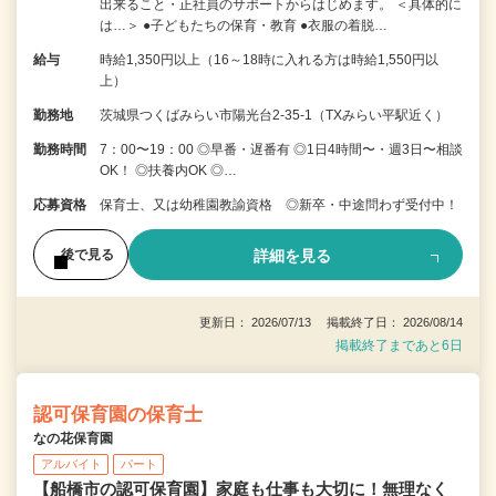
出来ること・正社員のサポートからはじめます。 ＜具体的に
は…＞ ●子どもたちの保育・教育 ●衣服の着脱…
給与
時給1,350円以上（16～18時に入れる方は時給1,550円以
上）
勤務地
茨城県つくばみらい市陽光台2-35-1（TXみらい平駅近く）
勤務時間
7：00〜19：00 ◎早番・遅番有 ◎1日4時間〜・週3日〜相談
OK！ ◎扶養内OK ◎…
応募資格
保育士、又は幼稚園教諭資格 ◎新卒・中途問わず受付中！
詳細を見る
後で見る
更新日： 2026/07/13 掲載終了日： 2026/08/14
掲載終了まであと6日
認可保育園の保育士
なの花保育園
アルバイト
パート
【船橋市の認可保育園】家庭も仕事も大切に！無理なく