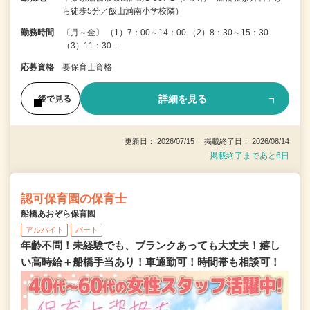
ら徒歩5分／飯山満南小学校隣）
勤務時間
〔月～金〕 （1）7：00～14：00 （2）8：30～15：30
（3）11：30…
応募資格
要保育士資格
詳細を見る
後で見る
更新日： 2026/07/15 掲載終了日： 2026/08/14
掲載終了まであと6日
認可保育園の保育士
船橋あおぞら保育園
アルバイト
パート
年齢不問！未経験でも、ブランクあっても大丈夫！嬉し
い高時給＋船橋手当あり！車通勤可！時間帯も相談可！