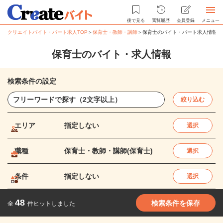
後で見る
閲覧履歴
会員登録
メニュー
クリエイトバイト・パート求人TOP
＞
保育士・教師・講師
＞
保育士のバイト・パート求人情報
保育士のバイト・求人情報
検索条件の設定
絞り込む
エリア
指定しない
選択
職種
保育士・教師・講師(保育士)
選択
条件
指定しない
選択
48
検索条件を保存
全
件ヒットしました