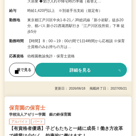
ス添乗 ◆受け入れや帰宅時の準備（着替え…
給与
時給1,420円以上 ※別途手当支給（規定有）
勤務地
東京都江戸川区中央1-8-21／JR総武線「新小岩駅」徒歩20
分、都バス:新小21西葛西駅行き「江戸川区役所前」下車 徒
歩5分
勤務時間
【時間】 8：00～19：00の間で1日4時間から応相談 ※保育
士資格のみお持ちの方は…
応募資格
幼稚園教諭免許・保育士資格
詳細を見る
後で見る
更新日： 2026/06/18 掲載終了日： 2027/05/21
保育園の保育士
学校法人アゼリー学園 銀の鈴保育園
アルバイト
パート
【有資格者優遇】子どもたちと一緒に成長！働き方改革
で残業は少なく、効率的に働けます！