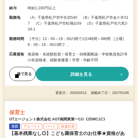
給与
時給1,180円以上
勤務地
（A）千葉県松戸市中矢切540 （B）千葉県松戸市金ケ作31
7 （C）千葉県松戸市松飛台59 （D）千葉県松戸市六実2-
34-1
勤務時間
［平日］13：00～19：00の間で1日4時間～6時間 ［土曜］
8：00～18：00の間で…
応募資格
無資格・未経験歓迎！保育士・幼稚園教諭・学校教員免許等
の有資格者、経験者優遇！学歴・年齢不問
詳細を見る
後で見る
更新日： 2026/03/12 掲載終了日： 2027/01/08
保育士
UTエージェント株式会社 AGT南関東第一CU《JDMC1C》
注目
アルバイト
パート
派遣社員
【基本残業なし◎】こども園保育士のお仕事★資格があ