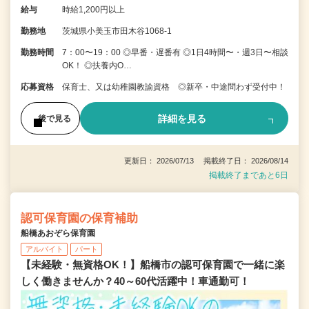
給与
時給1,200円以上
勤務地
茨城県小美玉市田木谷1068-1
勤務時間
7：00〜19：00 ◎早番・遅番有 ◎1日4時間〜・週3日〜相談
OK！ ◎扶養内O…
応募資格
保育士、又は幼稚園教諭資格 ◎新卒・中途問わず受付中！
詳細を見る
後で見る
更新日： 2026/07/13 掲載終了日： 2026/08/14
掲載終了まであと6日
認可保育園の保育補助
船橋あおぞら保育園
アルバイト
パート
【未経験・無資格OK！】船橋市の認可保育園で一緒に楽
しく働きませんか？40～60代活躍中！車通勤可！