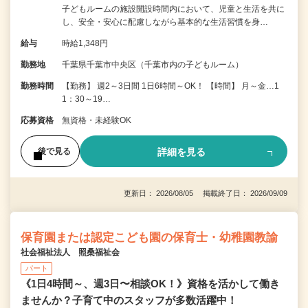
子どもルームの施設開設時間内において、児童と生活を共に
し、安全・安心に配慮しながら基本的な生活習慣を身…
給与
時給1,348円
勤務地
千葉県千葉市中央区（千葉市内の子どもルーム）
勤務時間
【勤務】 週2～3日間 1日6時間～OK！ 【時間】 月～金…1
1：30～19…
応募資格
無資格・未経験OK
詳細を見る
後で見る
更新日： 2026/08/05 掲載終了日： 2026/09/09
保育園または認定こども園の保育士・幼稚園教諭
社会福祉法人 照桑福祉会
パート
《1日4時間～、週3日〜相談OK！》資格を活かして働き
ませんか？子育て中のスタッフが多数活躍中！