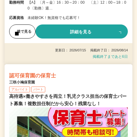
勤務時間
【A】 〔月～金〕16：30～20：00 〔土〕12：00～18：0
0 〔勤務〕週…
応募資格
未経験OK！無資格でも応募可！
詳細を見る
後で見る
更新日： 2026/07/15 掲載終了日： 2026/08/14
掲載終了まであと6日
認可保育園の保育士
三咲小鳩保育園
アルバイト
パート
高待遇×働きやすさを両立！乳児クラス担当の保育士パー
ト募集！複数担任制だから安心！残業なし！