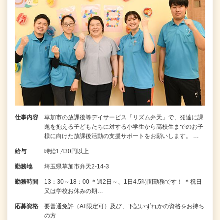
仕事内容
草加市の放課後等デイサービス「リズム弁天」で、発達に課
題を抱える子どもたちに対する小学生から高校生までのお子
様に向けた放課後活動の支援サポートをお願いします。 …
給与
時給1,430円以上
勤務地
埼玉県草加市弁天2-14-3
勤務時間
13：30～18：00 ＊週2日～、1日4.5時間勤務です！ ＊祝日
又は学校お休みの期…
応募資格
要普通免許（AT限定可）及び、下記いずれかの資格をお持ち
の方