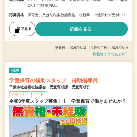
OK！ ◎扶養内O…
応募資格
保育士、又は幼稚園教諭資格 ◎新卒・中途問わず受付中！
詳細を見る
後で見る
更新日： 2026/07/13 掲載終了日： 2026/08/14
掲載終了まであと6日
NEW
学童保育の補助スタッフ 補助指導員
千葉市社会福祉協議会 児童育成課 児童育成班
アルバイト
パート
令和8年度スタッフ募集！！ 学童保育で働きませんか？