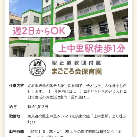
仕事内容
定着率抜群の駅チカ認可保育園で、子どもたちの保育をお任
せします。 【 具体的には… 】 □子どもたちの迎え入れ □
⽇常⽣活のお世話 □室内・屋外遊び…
給与
時給1,512円
勤務地
東京都北区上中里2-37-2（京浜東北線「上中里駅」より徒歩
1分）
勤務時間
【時間】 8：30～17：00 上記の間で時間は相談に応じま