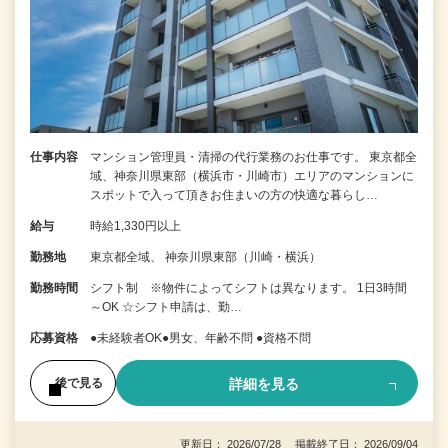
仕事内容
マンション管理員・清掃の代行業務のお仕事です。 東京都全
域、神奈川県東部（横浜市・川崎市）エリアのマンションに
スポットで入って頂きお住まいの方の快適な暮らし…
給与
時給1,330円以上
勤務地
東京都全域、 神奈川県東部（川崎・横浜）
勤務時間
シフト制 ※物件によってシフトは異なります。 1日3時間
～OK ☆シフト申請は、勤…
応募資格
●未経験者OK●男女、年齢不問 ●資格不問
詳細を見る
後で見る
更新日： 2026/07/28 掲載終了日： 2026/09/04