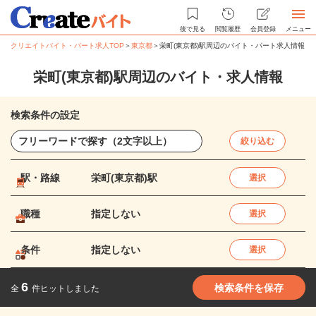
後で見る
閲覧履歴
会員登録
メニュー
クリエイトバイト・パート求人TOP
＞
東京都
＞
栄町(東京都)駅周辺のバイト・パート求人情報
栄町(東京都)駅周辺のバイト・求人情報
検索条件の設定
絞り込む
駅・路線
栄町(東京都)駅
選択
職種
指定しない
選択
条件
指定しない
選択
6
検索条件を保存
全
件ヒットしました