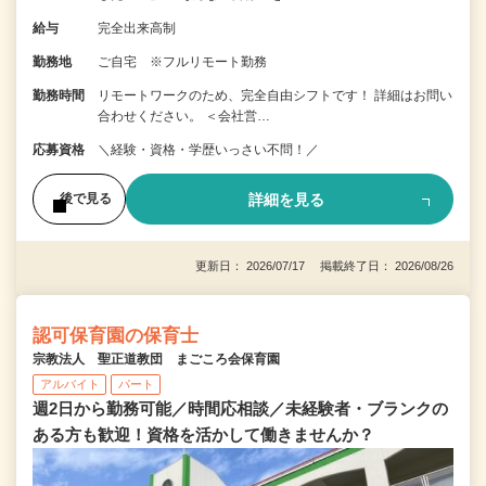
給与
完全出来高制
勤務地
ご自宅 ※フルリモート勤務
勤務時間
リモートワークのため、完全自由シフトです！ 詳細はお問い
合わせください。 ＜会社営…
応募資格
＼経験・資格・学歴いっさい不問！／
詳細を見る
後で見る
更新日： 2026/07/17 掲載終了日： 2026/08/26
認可保育園の保育士
宗教法人 聖正道教団 まごころ会保育園
アルバイト
パート
週2日から勤務可能／時間応相談／未経験者・ブランクの
ある方も歓迎！資格を活かして働きませんか？