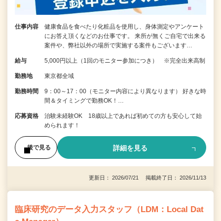
仕事内容
健康食品を食べたり化粧品を使用し、身体測定やアンケート
にお答え頂くなどのお仕事です。 来所が無くご自宅で出来る
案件や、弊社以外の場所で実施する案件もございます…
給与
5,000円以上（1回のモニター参加につき） ※完全出来高制
勤務地
東京都全域
勤務時間
9：00～17：00（モニター内容により異なります） 好きな時
間＆タイミングで勤務OK！…
応募資格
治験未経験OK 18歳以上であれば初めての方も安心して始
められます！
詳細を見る
後で見る
更新日： 2026/07/21 掲載終了日： 2026/11/13
臨床研究のデータ入力スタッフ（LDM：Local Dat