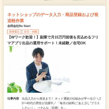
ネットショップのデータ入力・商品登録および発
送軽作業
合同会社Re Start
業務委託
在宅・内職
【Wワーク歓迎！】副業で月15万円前後を見込めるフリ
マアプリ出品の運用サポート！未経験／在宅OK
仕事内容
出品入力から発送まで！ ネット通販の仕組みが学べる◎ ＼2
0〜40代の男性が活躍中／ 「毎月の給料に“あと少し”プラス
したい！」 ⇒そんな〈目標〉を…