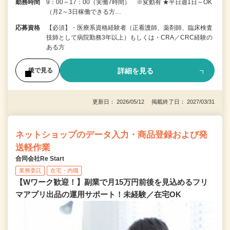
勤務時間
9：00～17：00（実働7時間） ※変動有 ★平日週1日～OK
（月2～3日稼働できる方…
応募資格
【必須】・医療系資格経験者（正看護師、薬剤師、臨床検査
技師として病院勤務3年以上）もしくは・CRA／CRC経験の
ある方
詳細を見る
後で見る
更新日： 2026/05/12 掲載終了日： 2027/03/31
ネットショップのデータ入力・商品登録および発
送軽作業
合同会社Re Start
業務委託
在宅・内職
【Wワーク歓迎！】副業で月15万円前後を見込めるフリ
マアプリ出品の運用サポート！未経験／在宅OK