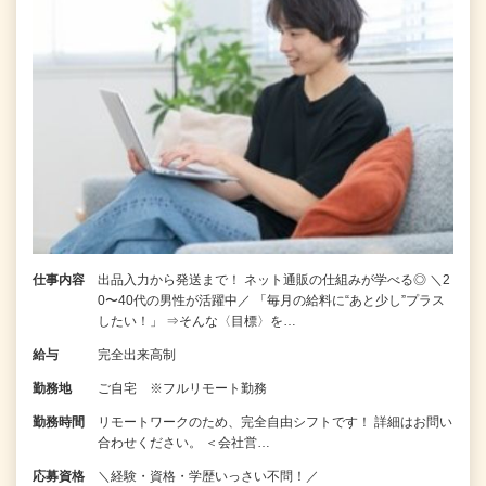
仕事内容
出品入力から発送まで！ ネット通販の仕組みが学べる◎ ＼2
0〜40代の男性が活躍中／ 「毎月の給料に“あと少し”プラス
したい！」 ⇒そんな〈目標〉を…
給与
完全出来高制
勤務地
ご自宅 ※フルリモート勤務
勤務時間
リモートワークのため、完全自由シフトです！ 詳細はお問い
合わせください。 ＜会社営…
応募資格
＼経験・資格・学歴いっさい不問！／