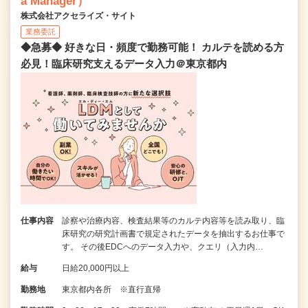
a Manager）
株式会社アクセライズ・サイト
業務委託
◆急募◆ 好きな日・頻度で勤務可能！ カルテを読める方
必見！臨床研究支えるデータ入力＠東京都内
仕事内容
診察や治療内容、検査結果等のカルテ内容等を読み取り、臨
床研究の研究計画書で規定されたデータを抽出するお仕事で
す。 その後EDCへのデータ入力や、クエリ（入力内…
給与
日給20,000円以上
勤務地
東京都内各所 ※直行直帰