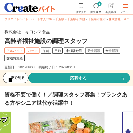
1
後で見る
閲覧履歴
会員登録
メニュー
クリエイトバイト・パート求人TOP
＞
千葉県
＞
千葉県その他
＞
千葉県市原市
＞
株式会社 キヨシ
株式会社 キヨシマ食品
高齢者福祉施設の調理スタッフ
アルバイト
パート
午前
日勤
未経験歓迎
男性活躍
女性活躍
交通費支給
更新日： 2026/06/30 掲載終了日： 2027/03/31
応募する
後で見る
資格不要で働く！／調理スタッフ募集！ブランクあ
る方やシニア世代が活躍中！