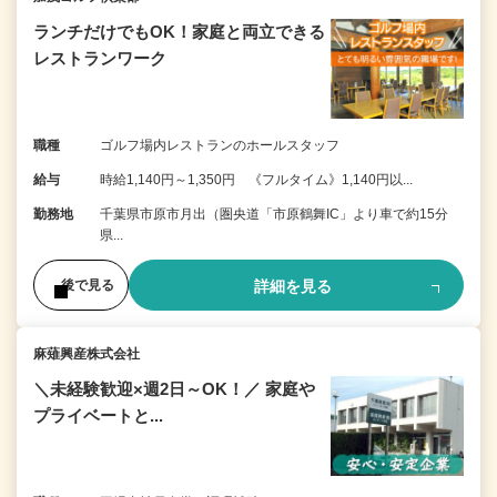
ランチだけでもOK！家庭と両立できる
レストランワーク
職種
ゴルフ場内レストランのホールスタッフ
給与
時給1,140円～1,350円 《フルタイム》1,140円以...
勤務地
千葉県市原市月出（圏央道「市原鶴舞IC」より車で約15分
県...
詳細を見る
後で見る
麻薙興産株式会社
＼未経験歓迎×週2日～OK！／ 家庭や
プライベートと...