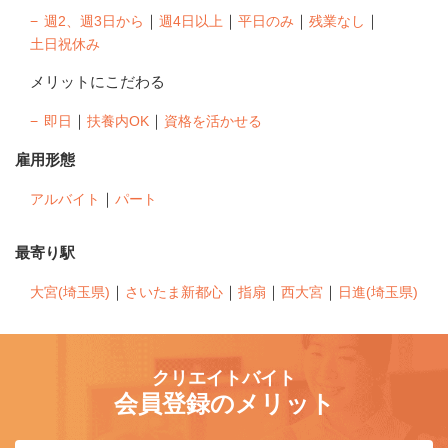
｜
｜
｜
｜
週2、週3日から
週4日以上
平日のみ
残業なし
土日祝休み
メリットにこだわる
｜
｜
即日
扶養内OK
資格を活かせる
雇用形態
｜
アルバイト
パート
最寄り駅
｜
｜
｜
｜
大宮(埼玉県)
さいたま新都心
指扇
西大宮
日進(埼玉県)
クリエイトバイト
会員登録のメリット