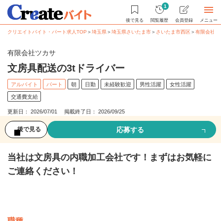
1
後で見る
閲覧履歴
会員登録
メニュー
クリエイトバイト・パート求人TOP
＞
埼玉県
＞
埼玉県さいたま市
＞
さいたま市西区
＞
有限会社 
有限会社ツカサ
文房具配送の3tドライバー
アルバイト
パート
朝
日勤
未経験歓迎
男性活躍
女性活躍
交通費支給
更新日： 2026/07/01 掲載終了日： 2026/09/25
応募する
後で見る
当社は文房具の内職加工会社です！まずはお気軽に
ご連絡ください！
募集情報
職種