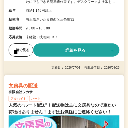
たにでもできる簡単軽作業です。デスクワークより体を…
給与
時給1,145円以上
勤務地
埼玉県さいたま市西区三条町32
勤務時間
9：00～16：00
応募資格
未経験・扶養内OK！
詳細を見る
後で見る
更新日： 2026/07/01 掲載終了日： 2026/09/25
文房具の配送
有限会社ツカサ
アルバイト
パート
人気の“ルート配送”！配送物は主に文房具なので重たい
荷物はありません！まずはお気軽にご連絡ください！