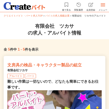
後で見る
閲覧履歴
会員登録
メニュー
クリエイトバイト・パート求人TOP
＞
バイトの求人掲載企業
＞
有限会社 ツカサのアルバイト・
有限会社 ツカサ
の求人・アルバイト情報
5
1
-
5
全
件中
件を表示
文房具の検品・キャラクター製品の組立
有限会社ツカサ
アルバイト
パート
難しい作業は一切ないので、どなたも簡単にできるお仕
事です。