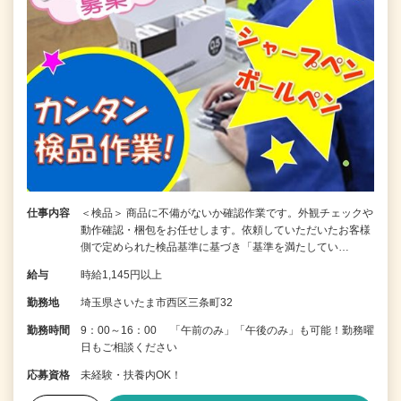
仕事内容
＜検品＞ 商品に不備がないか確認作業です。外観チェックや
動作確認・梱包をお任せします。依頼していただいたお客様
側で定められた検品基準に基づき「基準を満たしてい…
給与
時給1,145円以上
勤務地
埼玉県さいたま市西区三条町32
勤務時間
9：00～16：00 「午前のみ」「午後のみ」も可能！勤務曜
日もご相談ください
応募資格
未経験・扶養内OK！