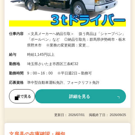
仕事内容
＜文具メーカーへ納品引取＞ 扱う商品は「シャープペン」
「ボールペン」など ◎納品引取先：群馬県伊勢崎市・栃木
県野木市 ※業務の変更範囲：変更…
給与
時給1,145円以上
勤務地
埼玉県さいたま市西区三条町32
勤務時間
9：00～16：00 ※平日週2日～勤務可
応募資格
準中型自動車運転免許、フォークリフト免許
詳細を見る
後で見る
更新日： 2026/07/01 掲載終了日： 2026/09/25
文房具の在庫確認・梱包