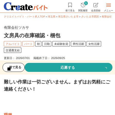
1
後で見る
閲覧履歴
会員登録
メニュー
クリエイトバイト・パート求人TOP
＞
埼玉県
＞
埼玉県さいたま市
＞
さいたま市西区
＞
有限会社 
有限会社ツカサ
文房具の在庫確認・梱包
アルバイト
パート
朝
日勤
未経験歓迎
男性活躍
女性活躍
交通費支給
更新日： 2026/07/01 掲載終了日： 2026/09/25
応募する
後で見る
難しい作業は一切ございません。まずはお気軽にご
連絡ください！
募集情報
職種