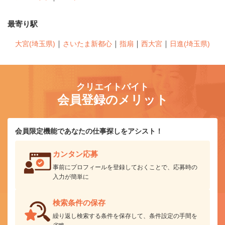
最寄り駅
｜
｜
｜
｜
大宮(埼玉県)
さいたま新都心
指扇
西大宮
日進(埼玉県)
クリエイトバイト
会員登録のメリット
会員限定機能であなたの仕事探しをアシスト！
カンタン応募
事前にプロフィールを登録しておくことで、応募時の
入力が簡単に
検索条件の保存
繰り返し検索する条件を保存して、条件設定の手間を