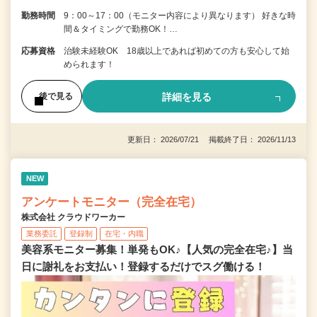
勤務時間
9：00～17：00（モニター内容により異なります） 好きな時
間＆タイミングで勤務OK！…
応募資格
治験未経験OK 18歳以上であれば初めての方も安心して始
められます！
詳細を見る
後で見る
更新日： 2026/07/21 掲載終了日： 2026/11/13
NEW
アンケートモニター（完全在宅）
株式会社 クラウドワーカー
業務委託
登録制
在宅・内職
美容系モニター募集！単発もOK♪【人気の完全在宅♪】当
日に謝礼をお支払い！登録するだけでスグ働ける！