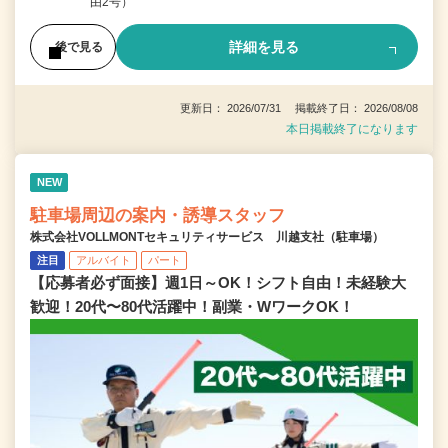
由2号）
詳細を見る
後で見る
更新日： 2026/07/31 掲載終了日： 2026/08/08
本日掲載終了になります
NEW
駐車場周辺の案内・誘導スタッフ
株式会社VOLLMONTセキュリティサービス 川越支社（駐車場）
注目
アルバイト
パート
【応募者必ず面接】週1日～OK！シフト自由！未経験大
歓迎！20代〜80代活躍中！副業・WワークOK！