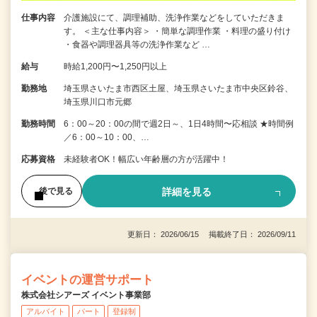
仕事内容
介護施設にて、調理補助、洗浄作業などをしていただきま
す。 ＜主な仕事内容＞ ・簡単な調理作業 ・料理の盛り付け
・食器や調理器具等の洗浄作業など …
給与
時給1,200円〜1,250円以上
勤務地
埼玉県さいたま市西区土屋、埼玉県さいたま市中央区鈴谷、
埼玉県川口市元郷
勤務時間
6：00～20：00の間で週2日～、1日4時間〜応相談 ★時間例
／6：00～10：00、…
応募資格
未経験者OK！幅広い年齢層の方が活躍中！
詳細を見る
後で見る
更新日： 2026/06/15 掲載終了日： 2026/09/11
イベントの運営サポート
株式会社シアーズ イベント事業部
アルバイト
パート
登録制