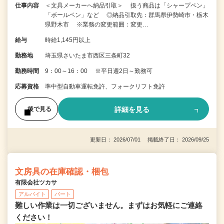
仕事内容
＜文具メーカーへ納品引取＞ 扱う商品は「シャープペン」
「ボールペン」など ◎納品引取先：群馬県伊勢崎市・栃木
県野木市 ※業務の変更範囲：変更…
給与
時給1,145円以上
勤務地
埼玉県さいたま市西区三条町32
勤務時間
9：00～16：00 ※平日週2日～勤務可
応募資格
準中型自動車運転免許、フォークリフト免許
詳細を見る
後で見る
更新日： 2026/07/01 掲載終了日： 2026/09/25
文房具の在庫確認・梱包
有限会社ツカサ
アルバイト
パート
難しい作業は一切ございません。まずはお気軽にご連絡
ください！