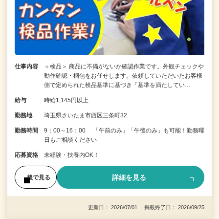
仕事内容
＜検品＞ 商品に不備がないか確認作業です。外観チェックや
動作確認・梱包をお任せします。依頼していただいたお客様
側で定められた検品基準に基づき「基準を満たしてい…
給与
時給1,145円以上
勤務地
埼玉県さいたま市西区三条町32
勤務時間
9：00～16：00 「午前のみ」「午後のみ」も可能！勤務曜
日もご相談ください
応募資格
未経験・扶養内OK！
詳細を見る
後で見る
更新日： 2026/07/01 掲載終了日： 2026/09/25