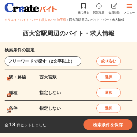
後で見る
閲覧履歴
会員登録
メニュー
クリエイトバイト・パート求人TOP
＞
埼玉県
＞
西大宮駅周辺のバイト・パート求人情報
西大宮駅周辺のバイト・求人情報
検索条件の設定
絞り込む
駅・路線
西大宮駅
選択
職種
指定しない
選択
条件
指定しない
選択
13
検索条件を保存
全
件ヒットしました