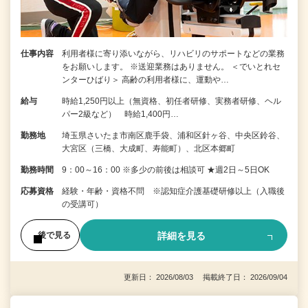
仕事内容
利用者様に寄り添いながら、リハビリのサポートなどの業務
をお願いします。 ※送迎業務はありません。 ＜でいとれセ
ンターひばり＞ 高齢の利用者様に、運動や…
給与
時給1,250円以上（無資格、初任者研修、実務者研修、ヘル
パー2級など） 時給1,400円…
勤務地
埼玉県さいたま市南区鹿手袋、浦和区針ヶ谷、中央区鈴谷、
大宮区（三橋、大成町、寿能町）、北区本郷町
勤務時間
9：00～16：00 ※多少の前後は相談可 ★週2日～5日OK
応募資格
経験・年齢・資格不問 ※認知症介護基礎研修以上（入職後
の受講可）
詳細を見る
後で見る
更新日： 2026/08/03 掲載終了日： 2026/09/04