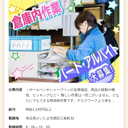
仕事内容
＜ボールペンやシャープペンの在庫確認、商品の移動や梱
包、ピッキングなど＞ 難しい作業は一切ございません。どな
たにでもできる簡単軽作業です。デスクワークより体を…
給与
時給1,145円以上
勤務地
埼玉県さいたま市西区三条町32
勤務時間
9：00～16：00