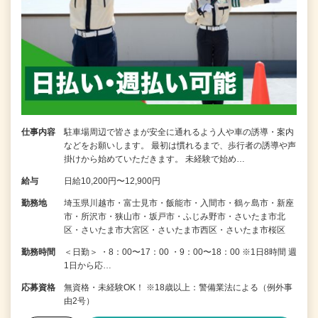
仕事内容
駐車場周辺で皆さまが安全に通れるよう人や車の誘導・案内
などをお願いします。 最初は慣れるまで、歩行者の誘導や声
掛けから始めていただきます。 未経験で始め…
給与
日給10,200円〜12,900円
勤務地
埼玉県川越市・富士見市・飯能市・入間市・鶴ヶ島市・新座
市・所沢市・狭山市・坂戸市・ふじみ野市・さいたま市北
区・さいたま市大宮区・さいたま市西区・さいたま市桜区
勤務時間
＜日勤＞ ・8：00〜17：00 ・9：00〜18：00 ※1日8時間 週
1日から応…
応募資格
無資格・未経験OK！ ※18歳以上：警備業法による（例外事
由2号）