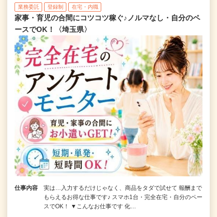
業務委託
登録制
在宅・内職
家事・育児の合間にコツコツ稼ぐ♪ノルマなし・自分のペ
ースでOK！〈埼玉県〉
仕事内容
実は…入力するだけじゃなく、商品をタダで試せて 報酬まで
もらえるお得な仕事です♪ スマホ1台・完全在宅・自分のペー
スでOK！ ▼こんなお仕事です 化…