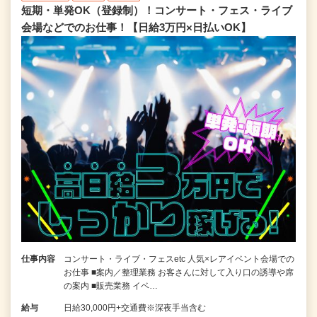
短期・単発OK（登録制）！コンサート・フェス・ライブ
会場などでのお仕事！【日給3万円×日払いOK】
仕事内容
コンサート・ライブ・フェスetc 人気×レアイベント会場での
お仕事 ■案内／整理業務 お客さんに対して入り口の誘導や席
の案内 ■販売業務 イベ…
給与
日給30,000円+交通費※深夜手当含む