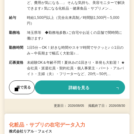
ど、費用が気になる…」 そんな気持ち、美容モニターで解決
できます♪ 気になる化粧品・健康食品・サプリメン…
給与
時給1,500円以上（完全出来高制／時間額1,500円～5,000
円）
勤務地
埼玉県等 ◆勤務地多数♪ご自宅やお近くの店舗で間時間に
働けます♪
勤務時間
1日5分～OK！好きな時間やスキマ時間でサクッと♪ ☆1日の
み～中長期まで幅広く大歓迎♪…
応募資格
未経験OK＆年齢不問！夏休みの1回きり・単発も大歓迎！ ★
会社員・派遣社員・契約社員・個人事業主・パート・アルバ
イト・主婦（夫）・フリーターなど、20代～50代…
詳細を見る
後で見る
更新日： 2026/08/05 掲載終了日： 2026/08/30
化粧品・サプリの在宅データ入力
株式会社リアル・フェイス