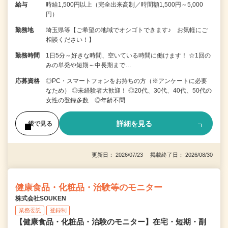
給与
時給1,500円以上（完全出来高制／時間額1,500円～5,000
円）
勤務地
埼玉県等【ご希望の地域でオシゴトできます♪ お気軽にご
相談ください！】
勤務時間
1日5分～好きな時間、空いている時間に働けます！ ☆1回の
みの単発や短期～中長期まで…
応募資格
◎PC・スマートフォンをお持ちの方（※アンケートに必要
なため） ◎未経験者大歓迎！ ◎20代、30代、40代、50代の
女性の登録多数 ◎年齢不問
詳細を見る
後で見る
更新日： 2026/07/23 掲載終了日： 2026/08/30
健康食品・化粧品・治験等のモニター
株式会社SOUKEN
業務委託
登録制
【健康食品・化粧品・治験のモニター】在宅・短期・副