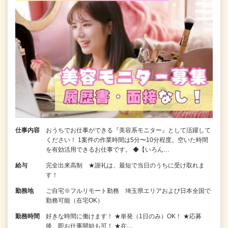
仕事内容
おうちでお仕事ができる『美容系モニター』として活躍して
ください！ 1案件の作業時間は5分〜10分程度。空いた時間
を有効活用できるお仕事です。 ◆【いろん…
給与
完全出来高制 ★謝礼は、最短で当日のうちに受け取れま
す！
勤務地
ご自宅※フルリモート勤務 埼玉県エリアおよび日本全国で
勤務可能（在宅OK）
勤務時間
好きな時間に働けます！ ★単発（1日のみ）OK！ ★応募
後、即お仕事開始も可！ ★在…