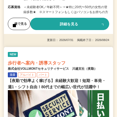
応募資格
＜未経験者OK／年齢不問＞⇒★特に20代〜50代の女性の登
録多数★ ※スマートフォンもしくはパソコンをお持ちの方
詳細を見る
後で見る
更新日： 2026/07/31 掲載終了日： 2026/08/24
NEW
歩行者へ案内・誘導スタッフ
株式会社VOLLMONTセキュリティサービス 川越支社（夜勤）
注目
アルバイト
パート
【夜勤で効率よく稼げる】未経験大歓迎！短期・単発・
週1・シフト自由！80代までの幅広い世代が活躍中！