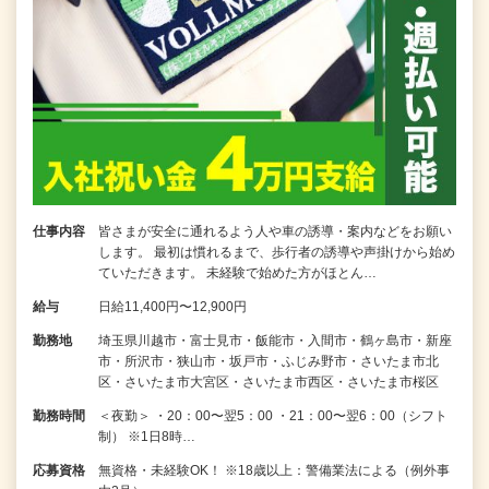
仕事内容
皆さまが安全に通れるよう人や車の誘導・案内などをお願い
します。 最初は慣れるまで、歩行者の誘導や声掛けから始め
ていただきます。 未経験で始めた方がほとん…
給与
日給11,400円〜12,900円
勤務地
埼玉県川越市・富士見市・飯能市・入間市・鶴ヶ島市・新座
市・所沢市・狭山市・坂戸市・ふじみ野市・さいたま市北
区・さいたま市大宮区・さいたま市西区・さいたま市桜区
勤務時間
＜夜勤＞ ・20：00〜翌5：00 ・21：00〜翌6：00（シフト
制） ※1日8時…
応募資格
無資格・未経験OK！ ※18歳以上：警備業法による（例外事