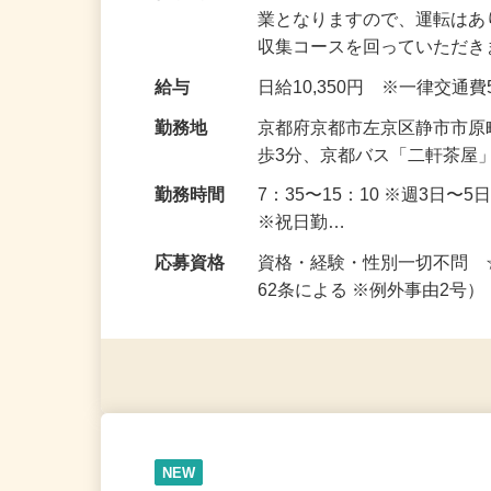
仕事内容
ごみ収集車に乗って、ごみの
業となりますので、運転はあ
収集コースを回っていただ
給与
日給10,350円 ※一律交通
勤務地
京都府京都市左京区静市市原
歩3分、京都バス「二軒茶屋
勤務時間
7：35〜15：10 ※週3日
※祝日勤…
応募資格
資格・経験・性別一切不問 
62条による ※例外事由2号