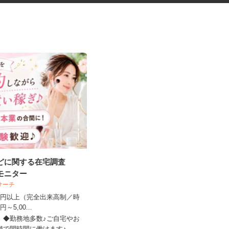
などに関する在宅調査
税理士事務所の在宅勤務スタッ
宅モニター
フ
ビサーチ
税理士法人サリーレ
,500円以上（完全出来高制／時
時給1,300円〜1,600円以上 ※経験
00円～5,00...
年数・スキルによる