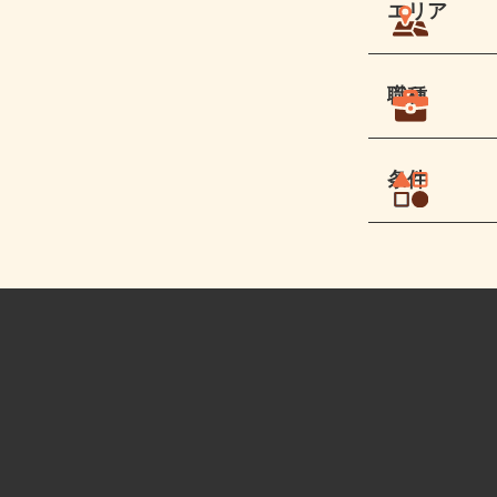
エリア
職種
条件