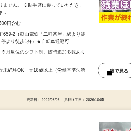
収集作業をお願いいたします。 ※補助作
りません。 ※助手席に乗っていただき、
きま…
費500円含む
町659-2（叡山電鉄「二軒茶屋」駅より徒
」停より徒歩1分）★自転車通勤可
〜5日 ※月単位のシフト制、随時追加多数あり
☆未経験OK ☆18歳以上（労働基準法第
後で見
）
更新日： 2026/08/03 掲載終了日： 2026/10/05