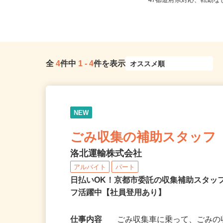
京都府等 ◆勤務地多数♪ご自宅やお
全国どこからでも在宅勤
近くの店舗で間時間に働けます♪
47都道府県対応、転勤
全
4
件中
1
-
4
件を表示
NEW
ごみ収集の補助スタッフ
洛北運輸株式会社
アルバイト
パート
日払いOK！京都市委託の収集補助スタッ
フ活躍中【社員登用あり】