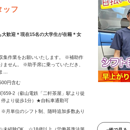
タッフ
募も大歓迎＊現在15名の大学生が在籍＊女
収集作業をお願いいたします。 ※補助作
りません。 ※助手席に乗っていただき、
きま…
費500円含む
町659-2（叡山電鉄「二軒茶屋」駅より徒
」停より徒歩1分）★自転車通勤可
〜5日 ※月単位のシフト制、随時追加多数あり