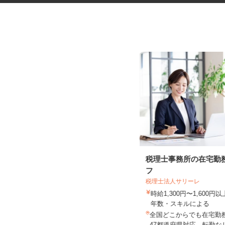
化粧品などに関する在宅調査
税理士事務所の在宅勤
員・在宅モニター
フ
株式会社ビサーチ
税理士法人サリーレ
時給1,500円以上（完全出来高制／時
時給1,300円〜1,600
間額1,500円～5,00...
年数・スキルによる