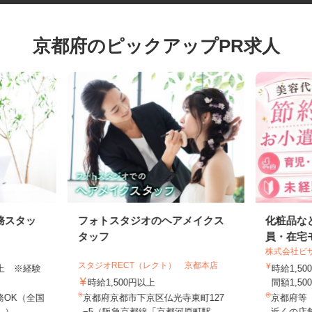
京都府のピックアップPR求人
務スタッ
フォトスタジオのヘアメイクス
化粧品
タッフ
員・在
株式会社
スタジオRECT（レクト） 京都本店
円以上 ※経験
時給1
時給1,500円以上
間額1,5