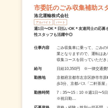
NEW
市委託のごみ収集補助ス
洛北運輸株式会社
アルバイト
パート
週1日〜OK＊日払いOK＊友達同士の応
性スタッフも活躍中◎
仕事内容
ごみ収集車に乗って、ごみの
業となりますので、運転はあ
収集コースを回っていただ
給与
日給10,350円 ※一律交通
勤務地
京都府京都市左京区静市市原
歩3分、京都バス「二軒茶屋
勤務時間
7：35〜15：10 ※週1日