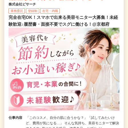
株式会社ビサーチ
業務委託
登録制
在宅・内職
完全在宅OK！スマホで出来る美容モニター大募集！未経
験歓迎♪履歴書・面接不要でスグに働ける！@京都府
仕事内容
「このコスメ、自分の肌に合うかな？」「試してみたいけ
ど、費用が気になる…」 そんな気持ち、美容モニターで解決