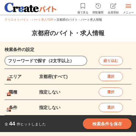
後で見る
閲覧履歴
会員登録
メニュー
クリエイトバイト・パート求人TOP
＞
京都府のバイト・パート求人情報
京都府のバイト・求人情報
検索条件の設定
絞り込む
エリア
京都府(すべて)
選択
職種
指定しない
選択
条件
指定しない
選択
44
検索条件を保存
全
件ヒットしました