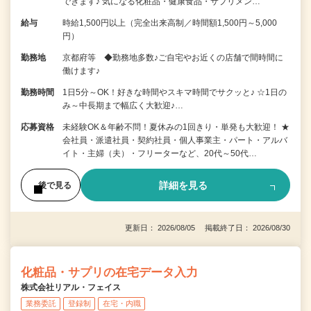
できます♪ 気になる化粧品・健康食品・サプリメン…
給与
時給1,500円以上（完全出来高制／時間額1,500円～5,000
円）
勤務地
京都府等 ◆勤務地多数♪ご自宅やお近くの店舗で間時間に
働けます♪
勤務時間
1日5分～OK！好きな時間やスキマ時間でサクッと♪ ☆1日の
み～中長期まで幅広く大歓迎♪…
応募資格
未経験OK＆年齢不問！夏休みの1回きり・単発も大歓迎！ ★
会社員・派遣社員・契約社員・個人事業主・パート・アルバ
イト・主婦（夫）・フリーターなど、20代～50代…
詳細を見る
後で見る
更新日： 2026/08/05 掲載終了日： 2026/08/30
化粧品・サプリの在宅データ入力
株式会社リアル・フェイス
業務委託
登録制
在宅・内職