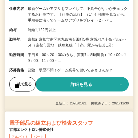
仕事内容
最新ゲームやアプリをプレイして、不具合がないかチェック
するお仕事です。 【仕事の流れ】 （1）仕様書を見ながら、
手順書に沿ってゲームやアプリをプレイ （2）バ…
給与
時給1,122円以上
勤務地
京都府京都市南区東九条南石田町5番 京阪バス十条ビル2F・
5F（京都市営地下鉄烏丸線「十条」駅から徒歩1分）
勤務時間
平日 9：00～20：30のうち、実働7～8時間 例）10：00～1
9：00、11：00～…
応募資格
経験・学歴不問！ゲーム業界で働いてみませんか？
詳細を見る
後で見る
更新日： 2026/01/21 掲載終了日： 2026/12/30
電子部品の組立および検査スタッフ
京都エレクトロン株式会社
アルバイト
パート