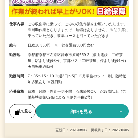
仕事内容
ごみ収集車に乗って、ごみの収集作業をお願いいたします。
※補助作業となりますので、運転はありません。 ※助手席に
乗っていただき、収集コースを回っていただきま…
給与
日給10,350円 ※一律交通費500円含む
勤務地
京都府京都市左京区静市市原町659-2（叡山電鉄「二軒茶
屋」駅より徒歩3分、京都バス「二軒茶屋」停より徒歩1分）
★自転車通勤可
勤務時間
7：35〜15：10 ※週3日〜5日 ※月単位のシフト制、随時追
加多数あり ※祝日勤…
応募資格
資格・経験・性別一切不問 ☆未経験OK ☆18歳以上（労
働基準法第62条による ※例外事由2号）
詳細を見る
後で見る
更新日： 2026/08/03 掲載終了日： 2026/10/05