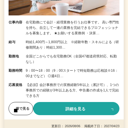
仕事内容
在宅勤務にて会計・経理業務を行うお仕事です。 高い専門性
を持ち、自立して一連の業務を完結できるプロフェッショナ
ルを募集します。 ★お願いする業務例 ・決算…
給与
時給1,400円～1,800円以上 ※経験年数・スキルによる（研
修期間あり：時給1,300…
勤務地
全国どこからでも在宅勤務OK（全国47都道府県対応、転勤
なし）
勤務時間
9：00〜18：00（9：00スタートで時短勤務は応相談※16：
00までなど） ◎週4日…
応募資格
【必須】会計事務所での実務経験5年以上（累計可）、1つの
事務所での経験が3年以上ある方、申告書の作成を1人で完結
できる方
詳細を見る
後で見る
更新日： 2026/08/06 掲載終了日： 2027/04/23