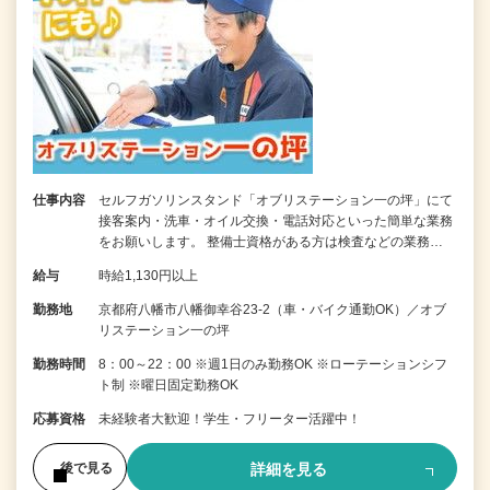
仕事内容
セルフガソリンスタンド「オブリステーション一の坪」にて
接客案内・洗車・オイル交換・電話対応といった簡単な業務
をお願いします。 整備士資格がある方は検査などの業務…
給与
時給1,130円以上
勤務地
京都府八幡市八幡御幸谷23-2（車・バイク通勤OK）／オブ
リステーション一の坪
勤務時間
8：00～22：00 ※週1日のみ勤務OK ※ローテーションシフ
ト制 ※曜日固定勤務OK
応募資格
未経験者大歓迎！学生・フリーター活躍中！
詳細を見る
後で見る