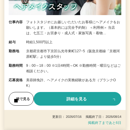
仕事内容
フォトスタジオにお越しいただいたお客様にヘアメイクをお
願いします。（基本的には完全予約制） ＜利用例＞ 当店
は、七五三・お宮参り・成人式・家族写真・着物…
給与
時給1,500円以上
勤務地
京都府京都市下京区仏光寺東町127−5（阪急京都線「京都河
原町駅」より徒歩5分）
勤務時間
9：00～18：00 ※1日4時間～OK ※勤務時間・曜日などはご
相談ください。
応募資格
美容師免許、ヘアメイクの実務経験がある方（ブランクO
K）
詳細を見る
後で見る
更新日： 2026/07/16 掲載終了日： 2026/08/14
掲載終了まであと6日