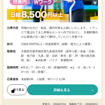
仕事内容
荷物の仕分け・納品・陳列作業をお願いいたします。 トラッ
クで運ばれてきた荷物をセンター内で仕分けし、 京都駅構内
のお客様の元へ届けて陳列していただく作業です…
給与
日給8,500円以上＋別途残業代（経験・能力により優遇）
勤務地
京都府京都市南区西九条戒光寺町（最寄り駅／各線「京都」
駅・地下鉄「九条」駅・近鉄「東寺」駅・JR「梅小路京都
西」駅） ★自転車・バイク・車通勤OK
勤務時間
●平日／7：00〜15：00（実働6時間） ●土・日・祝／6：3
0〜15：00（実働7.…
応募資格
未経験OK ☆副業・WワークもOK
詳細を見る
後で見る
更新日： 2026/07/14 掲載終了日： 2026/09/11