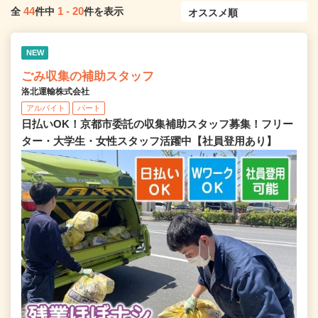
44
1
-
20
全
件中
件を表示
NEW
ごみ収集の補助スタッフ
洛北運輸株式会社
アルバイト
パート
日払いOK！京都市委託の収集補助スタッフ募集！フリー
ター・大学生・女性スタッフ活躍中【社員登用あり】