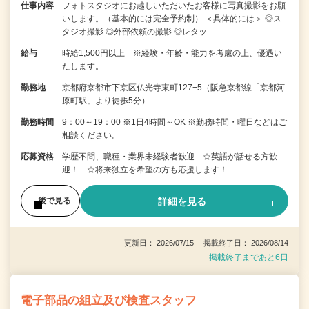
仕事内容
フォトスタジオにお越しいただいたお客様に写真撮影をお願
いします。（基本的には完全予約制） ＜具体的には＞ ◎ス
タジオ撮影 ◎外部依頼の撮影 ◎レタッ…
給与
時給1,500円以上 ※経験・年齢・能力を考慮の上、優遇い
たします。
勤務地
京都府京都市下京区仏光寺東町127−5（阪急京都線「京都河
原町駅」より徒歩5分）
勤務時間
9：00～19：00 ※1日4時間～OK ※勤務時間・曜日などはご
相談ください。
応募資格
学歴不問、職種・業界未経験者歓迎 ☆英語が話せる方歓
迎！ ☆将来独立を希望の方も応援します！
詳細を見る
後で見る
更新日： 2026/07/15 掲載終了日： 2026/08/14
掲載終了まであと6日
電子部品の組立及び検査スタッフ