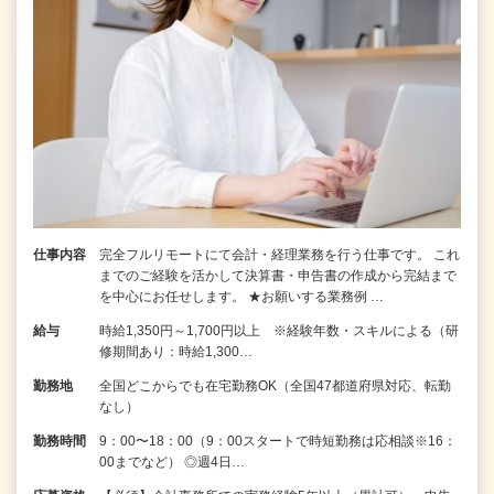
仕事内容
完全フルリモートにて会計・経理業務を行う仕事です。 これ
までのご経験を活かして決算書・申告書の作成から完結まで
を中⼼にお任せします。 ★お願いする業務例 …
給与
時給1,350円～1,700円以上 ※経験年数・スキルによる（研
修期間あり：時給1,300…
勤務地
全国どこからでも在宅勤務OK（全国47都道府県対応、転勤
なし）
勤務時間
9：00〜18：00（9：00スタートで時短勤務は応相談※16：
00までなど） ◎週4日…