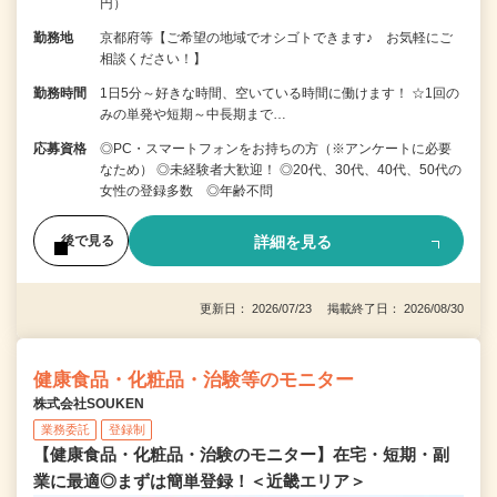
円）
勤務地
京都府等【ご希望の地域でオシゴトできます♪ お気軽にご
相談ください！】
勤務時間
1日5分～好きな時間、空いている時間に働けます！ ☆1回の
みの単発や短期～中長期まで…
応募資格
◎PC・スマートフォンをお持ちの方（※アンケートに必要
なため） ◎未経験者大歓迎！ ◎20代、30代、40代、50代の
女性の登録多数 ◎年齢不問
詳細を見る
後で見る
更新日： 2026/07/23 掲載終了日： 2026/08/30
健康食品・化粧品・治験等のモニター
株式会社SOUKEN
業務委託
登録制
【健康食品・化粧品・治験のモニター】在宅・短期・副
業に最適◎まずは簡単登録！＜近畿エリア＞