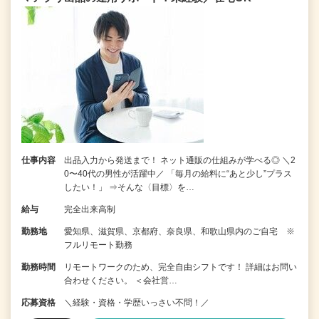
仕事内容
出品入力から発送まで！ ネット通販の仕組みが学べる◎ ＼2
0〜40代の男性が活躍中／ 「毎月の給料に“あと少し”プラス
したい！」 ⇒そんな〈目標〉を…
給与
完全出来高制
勤務地
愛知県、滋賀県、京都府、奈良県、和歌山県内のご自宅 ※
フルリモート勤務
勤務時間
リモートワークのため、完全自由シフトです！ 詳細はお問い
合わせください。 ＜会社営…
応募資格
＼経験・資格・学歴いっさい不問！／