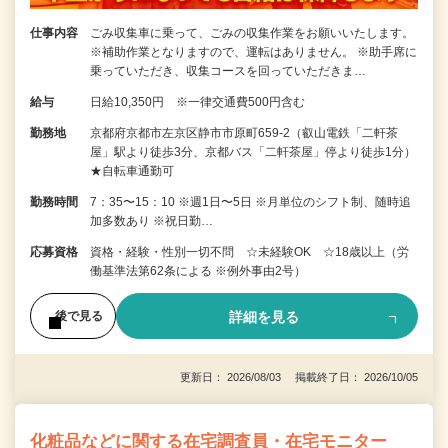
仕事内容
ごみ収集車に乗って、ごみの収集作業をお願いいたします。
※補助作業となりますので、運転はありません。 ※助手席に
乗っていただき、収集コースを回っていただきま…
給与
日給10,350円 ※一律交通費500円含む
勤務地
京都府京都市左京区静市市原町659-2（叡山電鉄「二軒茶
屋」駅より徒歩3分、京都バス「二軒茶屋」停より徒歩1分）
★自転車通勤可
勤務時間
7：35〜15：10 ※週1日〜5日 ※月単位のシフト制、随時追
加多数あり ※祝日勤…
応募資格
資格・経験・性別一切不問 ☆未経験OK ☆18歳以上（労
働基準法第62条による ※例外事由2号）
詳細を見る
後で見る
更新日： 2026/08/03 掲載終了日： 2026/10/05
化粧品などに関する在宅調査員・在宅モニター