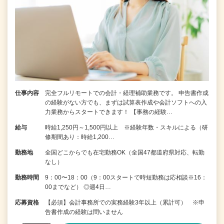
仕事内容
完全フルリモートでの会計・経理補助業務です。 申告書作成
の経験がない⽅でも、まずは試算表作成や会計ソフトへの⼊
⼒業務からスタートできます！ 【事務の経験…
給与
時給1,250円～1,500円以上 ※経験年数・スキルによる（研
修期間あり：時給1,200…
勤務地
全国どこからでも在宅勤務OK（全国47都道府県対応、転勤
なし）
勤務時間
9：00〜18：00（9：00スタートで時短勤務は応相談※16：
00までなど） ◎週4日…
応募資格
【必須】会計事務所での実務経験3年以上（累計可） ※申
告書作成の経験は問いません