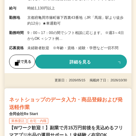
給与
時給1,130円以上
勤務地
京都府亀岡市篠町篠下西裏43番地（JR「馬堀」駅より徒歩
約12分）★車通勤可
勤務時間
9：00～17：00の間でシフト相談に応じます。 ※週3～4日
からOK ＜シフト例…
応募資格
未経験者歓迎 ※年齢・資格・経験・学歴など一切不問
詳細を見る
後で見る
更新日： 2026/05/15 掲載終了日： 2026/10/30
ネットショップのデータ入力・商品登録および発
送軽作業
合同会社Re Start
業務委託
在宅・内職
【Wワーク歓迎！】副業で月15万円前後を見込めるフリ
マアプリ出品の運用サポート！未経験／在宅OK