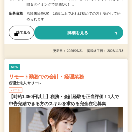
間＆タイミングで勤務OK！…
応募資格
治験未経験OK 18歳以上であれば初めての方も安心して始
められます！
詳細を見る
後で見る
更新日： 2026/07/21 掲載終了日： 2026/11/13
NEW
リモート勤務での会計・経理業務
税理士法人 サリーレ
パート
【時給1,350円以上】税務・会計経験を正当評価！1⼈で
申告完結できる⽅のスキルを求める完全在宅募集