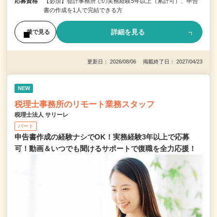
応募資格
【必須】会計事務所での実務経験5年以上（累計可）、申告
書の作成を1人で完結できる方
詳細を見る
後で見る
更新日： 2026/08/06 掲載終了日： 2027/04/23
NEW
税理士事務所のリモート業務スタッフ
税理士法人 サリーレ
パート
申告書作成の経験ナシでOK！実務経験3年以上で応募
可！動画＆いつでも聞けるサポートで復職を全⼒応援！