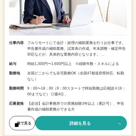
仕事内容
フルリモートにて会計・経理の補助業務を行うお仕事です。
申告書作成の補助業務、試算表の作成、年末調整・確定申告
対応などが、具体的な業務内容となります。 …
給与
時給1,300円〜1,600円以上 ※経験年数・スキルによる
勤務地
全国どこからでも在宅勤務OK（全国47都道府県対応、転勤
なし）
勤務時間
9：00〜18：00（9：00スタートで時短勤務は応相談※16：
00までなど） ◎週4日…
応募資格
【必須】会計事務所での実務経験3年以上（累計可）、申告
書作成の補助業務ができる方
詳細を見る
後で見る