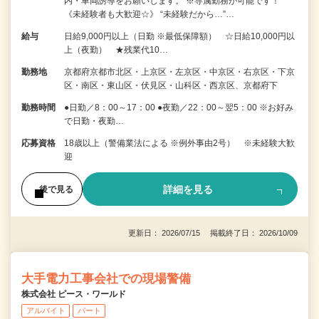
内・車両誘導をお願いします。 ※専属勤務が可能です！
《未経験者も大歓迎☆》 “未経験だから…”…
給与
日給9,000円以上（日勤 ※最低保障額） ☆日給10,000円以
上（夜勤） ★残業代10…
勤務地
京都府京都市北区・上京区・左京区・中京区・右京区・下京
区・南区・東山区・伏見区・山科区・西京区、京都府下
勤務時間
●日勤／8：00～17：00 ●夜勤／22：00～翌5：00 ※お好み
で日勤・夜勤…
応募資格
18歳以上（警備業法による ※例外事由2号） ※未経験大歓
迎
詳細を見る
後で見る
更新日： 2026/07/15 掲載終了日： 2026/10/09
大手電力工事会社での現場警備
株式会社 ピース・ワールド
アルバイト
パート