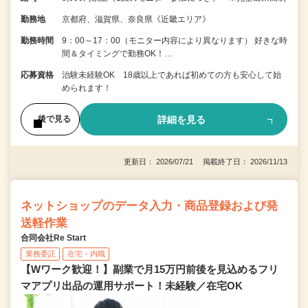
勤務地
京都府、滋賀県、奈良県《近畿エリア》
勤務時間
9：00～17：00（モニター内容により異なります） 好きな時
間＆タイミングで勤務OK！…
応募資格
治験未経験OK 18歳以上であれば初めての方も安心して始
められます！
詳細を見る
後で見る
更新日： 2026/07/21 掲載終了日： 2026/11/13
ネットショップのデータ入力・商品登録および発
送軽作業
合同会社Re Start
業務委託
在宅・内職
【Wワーク歓迎！】副業で月15万円前後を見込めるフリ
マアプリ出品の運用サポート！未経験／在宅OK