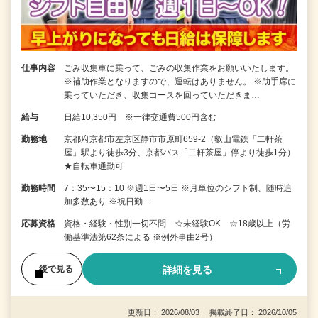
仕事内容
ごみ収集車に乗って、ごみの収集作業をお願いいたします。
※補助作業となりますので、運転はありません。 ※助手席に
乗っていただき、収集コースを回っていただきま…
給与
日給10,350円 ※一律交通費500円含む
勤務地
京都府京都市左京区静市市原町659-2（叡山電鉄「二軒茶
屋」駅より徒歩3分、京都バス「二軒茶屋」停より徒歩1分）
★自転車通勤可
勤務時間
7：35〜15：10 ※週1日〜5日 ※月単位のシフト制、随時追
加多数あり ※祝日勤…
応募資格
資格・経験・性別一切不問 ☆未経験OK ☆18歳以上（労
働基準法第62条による ※例外事由2号）
詳細を見る
後で見る
更新日： 2026/08/03 掲載終了日： 2026/10/05