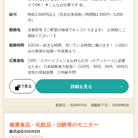
スでOK！ ▼こんなお仕事です 化…
給与
時給1,500円以上（完全出来高制／時間額1,500円～5,000
円）
勤務地
京都府等【ご希望の地域でオシゴトできます♪ お気軽にご
相談ください！】
勤務時間
1日5分～好きな時間、空いている時間に働けます！ ☆1回の
みの単発や短期～中長期まで…
応募資格
◎PC・スマートフォンをお持ちの方（※アンケートに必要
なため） ◎未経験者大歓迎！ ◎20代、30代、40代、50代の
女性の登録多数 ◎年齢不問
詳細を見る
後で見る
更新日： 2026/07/23 掲載終了日： 2026/08/30
健康食品・化粧品・治験等のモニター
株式会社SOUKEN