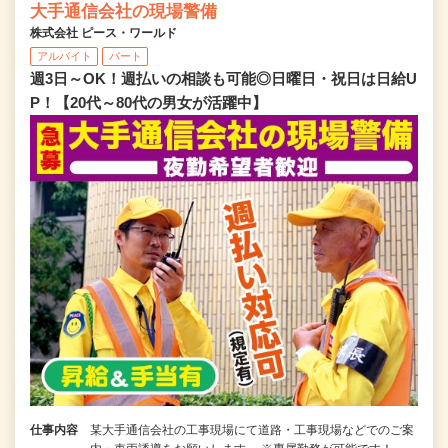
大手通信会社の現場警備
株式会社 ピース・ワールド
アルバイト
パート
週3日～OK！週払いの相談も可能◎日曜日・祝日は日給U
P！【20代～80代の男女が活躍中】
仕事内容
某大手通信会社の工事現場にて道路・工事現場などでのご案