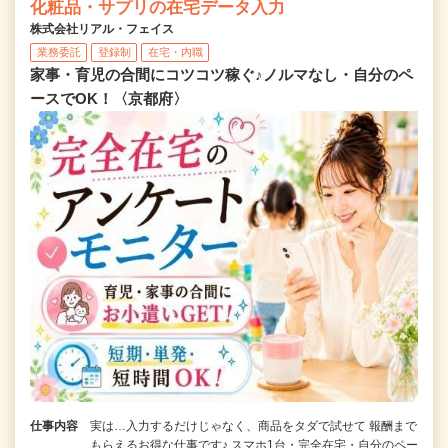
化粧品・サプリの在宅データ入力
株式会社リアル・フェイス
業務委託
登録制
在宅・内職
家事・育児の合間にコツコツ稼ぐ♪ノルマなし・自分のペ
ースでOK！〈京都府〉
仕事内容
実は…入力するだけじゃなく、商品をタダで試せて 報酬まで
もらえるお得な仕事です♪ スマホ1台・完全在宅・自分のペー