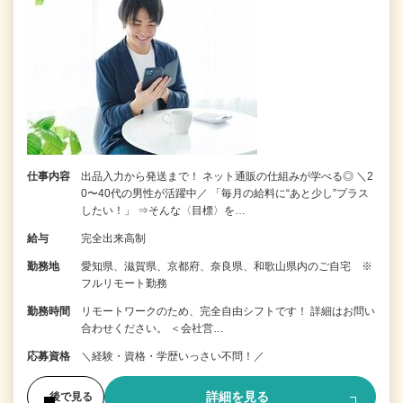
仕事内容
出品入力から発送まで！ ネット通販の仕組みが学べる◎ ＼2
0〜40代の男性が活躍中／ 「毎月の給料に“あと少し”プラス
したい！」 ⇒そんな〈目標〉を…
給与
完全出来高制
勤務地
愛知県、滋賀県、京都府、奈良県、和歌山県内のご自宅 ※
フルリモート勤務
勤務時間
リモートワークのため、完全自由シフトです！ 詳細はお問い
合わせください。 ＜会社営…
応募資格
＼経験・資格・学歴いっさい不問！／
詳細を見る
後で見る