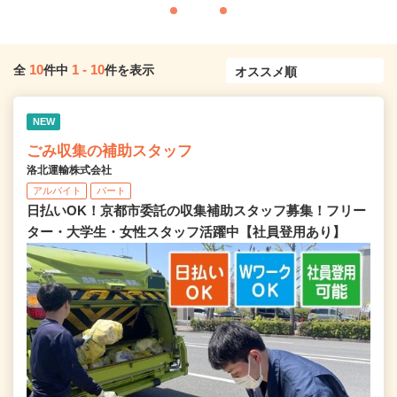
10
1
-
10
全
件中
件を表示
NEW
ごみ収集の補助スタッフ
洛北運輸株式会社
アルバイト
パート
日払いOK！京都市委託の収集補助スタッフ募集！フリー
ター・大学生・女性スタッフ活躍中【社員登用あり】