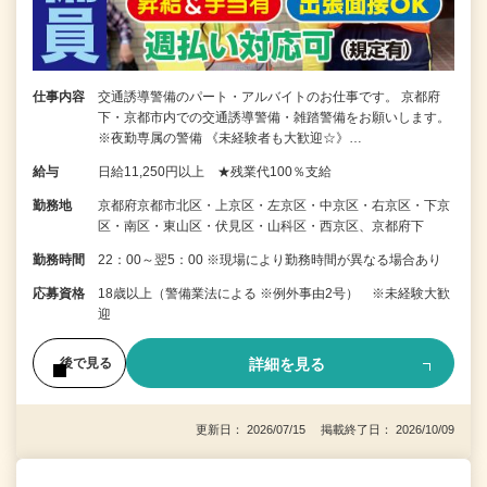
仕事内容
交通誘導警備のパート・アルバイトのお仕事です。 京都府
下・京都市内での交通誘導警備・雑踏警備をお願いします。
※夜勤専属の警備 《未経験者も大歓迎☆》…
給与
日給11,250円以上 ★残業代100％支給
勤務地
京都府京都市北区・上京区・左京区・中京区・右京区・下京
区・南区・東山区・伏見区・山科区・西京区、京都府下
勤務時間
22：00～翌5：00 ※現場により勤務時間が異なる場合あり
応募資格
18歳以上（警備業法による ※例外事由2号） ※未経験大歓
迎
詳細を見る
後で見る
更新日： 2026/07/15 掲載終了日： 2026/10/09