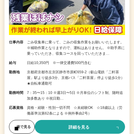
仕事内容
ごみ収集車に乗って、ごみの収集作業をお願いいたします。
※補助作業となりますので、運転はありません。 ※助手席に
乗っていただき、収集コースを回っていただきま…
給与
日給10,350円 ※一律交通費500円含む
勤務地
京都府京都市左京区静市市原町659-2（叡山電鉄「二軒茶
屋」駅より徒歩3分、京都バス「二軒茶屋」停より徒歩1分）
★自転車通勤可
勤務時間
7：35〜15：10 ※週3日〜5日 ※月単位のシフト制、随時追
加多数あり ※祝日勤…
応募資格
資格・経験・性別一切不問 ☆未経験OK ☆18歳以上（労
働基準法第62条による ※例外事由2号）
詳細を見る
後で見る