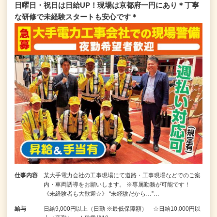
日曜日・祝日は日給UP！現場は京都府一円にあり＊丁寧
な研修で未経験スタートも安心です＊
仕事内容
某大手電力会社の工事現場にて道路・工事現場などでのご案
内・車両誘導をお願いします。 ※専属勤務が可能です！
《未経験者も大歓迎☆》 “未経験だから…”…
給与
日給9,000円以上（日勤 ※最低保障額） ☆日給10,000円以