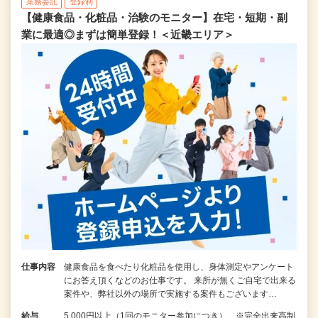
業務委託
登録制
【健康食品・化粧品・治験のモニター】在宅・短期・副
業に最適◎まずは簡単登録！＜近畿エリア＞
仕事内容
健康食品を食べたり化粧品を使用し、身体測定やアンケート
にお答え頂くなどのお仕事です。 来所が無くご自宅で出来る
案件や、弊社以外の場所で実施する案件もございます…
給与
5,000円以上（1回のモニター参加につき） ※完全出来高制