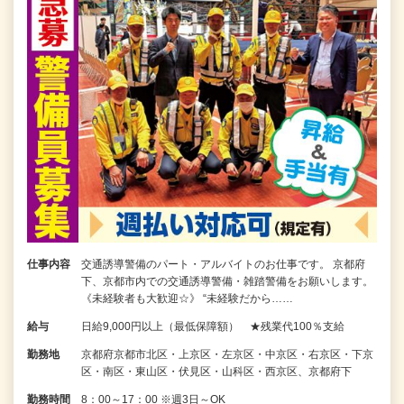
仕事内容
交通誘導警備のパート・アルバイトのお仕事です。 京都府
下、京都市内での交通誘導警備・雑踏警備をお願いします。
《未経験者も大歓迎☆》 “未経験だから……
給与
日給9,000円以上（最低保障額） ★残業代100％支給
勤務地
京都府京都市北区・上京区・左京区・中京区・右京区・下京
区・南区・東山区・伏見区・山科区・西京区、京都府下
勤務時間
8：00～17：00 ※週3日～OK