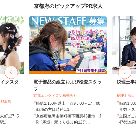
京都府のピックアップPR求人
メイクスタ
電子部品の組立および検査スタッ
税理士事
フ
京都エレクトロン株式会社
税理士法人
京都本店
時給1,150円以上 ☆9：00～17：00
時給1,3
勤務の方は時給1,1...
年数・ス
町127−5
京都府亀岡市篠町篠下西裏43番地（J
全国どこ
...
R「馬堀」駅より徒歩約12分...
47都道