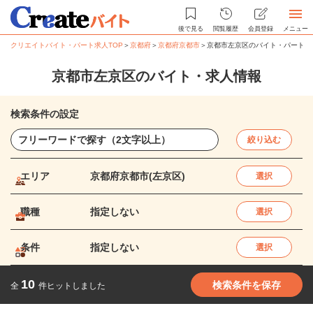
後で見る
閲覧履歴
会員登録
メニュー
クリエイトバイト・パート求人TOP
＞
京都府
＞
京都府京都市
＞
京都市左京区のバイト・パート求
京都市左京区のバイト・求人情報
検索条件の設定
絞り込む
エリア
京都府京都市(左京区)
選択
職種
指定しない
選択
条件
指定しない
選択
10
検索条件を保存
全
件ヒットしました