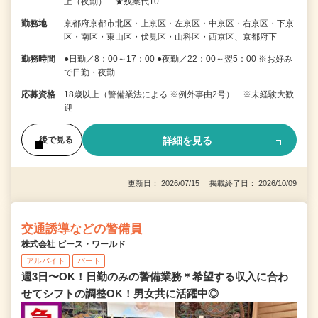
上（夜勤） ★残業代10…
勤務地
京都府京都市北区・上京区・左京区・中京区・右京区・下京
区・南区・東山区・伏見区・山科区・西京区、京都府下
勤務時間
●日勤／8：00～17：00 ●夜勤／22：00～翌5：00 ※お好み
で日勤・夜勤…
応募資格
18歳以上（警備業法による ※例外事由2号） ※未経験大歓
迎
詳細を見る
後で見る
更新日： 2026/07/15 掲載終了日： 2026/10/09
交通誘導などの警備員
株式会社 ピース・ワールド
アルバイト
パート
週3日〜OK！日勤のみの警備業務＊希望する収入に合わ
せてシフトの調整OK！男女共に活躍中◎