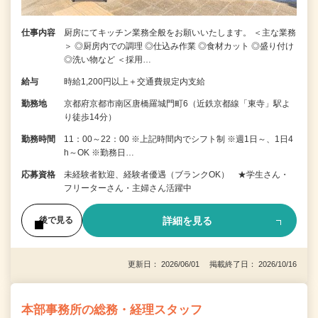
仕事内容
厨房にてキッチン業務全般をお願いいたします。 ＜主な業務
＞ ◎厨房内での調理 ◎仕込み作業 ◎食材カット ◎盛り付け
◎洗い物など ＜採用…
給与
時給1,200円以上＋交通費規定内支給
勤務地
京都府京都市南区唐橋羅城門町6（近鉄京都線「東寺」駅よ
り徒歩14分）
勤務時間
11：00～22：00 ※上記時間内でシフト制 ※週1日～、1日4
h～OK ※勤務日…
応募資格
未経験者歓迎、経験者優遇（ブランクOK） ★学生さん・
フリーターさん・主婦さん活躍中
詳細を見る
後で見る
更新日： 2026/06/01 掲載終了日： 2026/10/16
本部事務所の総務・経理スタッフ