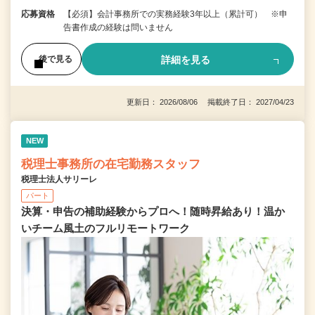
応募資格
【必須】会計事務所での実務経験3年以上（累計可） ※申
告書作成の経験は問いません
詳細を見る
後で見る
更新日： 2026/08/06 掲載終了日： 2027/04/23
NEW
税理士事務所の在宅勤務スタッフ
税理士法人サリーレ
パート
決算・申告の補助経験からプロへ！随時昇給あり！温か
いチーム⾵⼟のフルリモートワーク