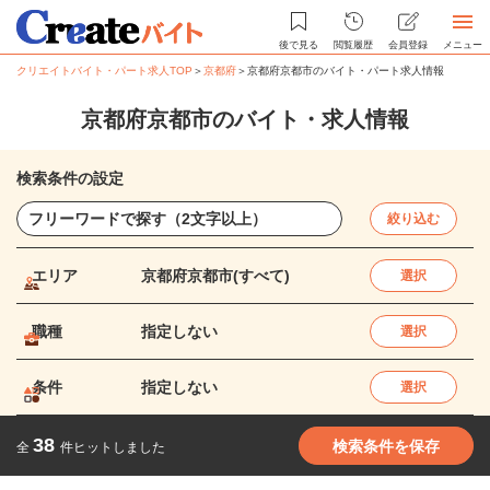
後で見る
閲覧履歴
会員登録
メニュー
クリエイトバイト・パート求人TOP
＞
京都府
＞
京都府京都市のバイト・パート求人情報
京都府京都市のバイト・求人情報
検索条件の設定
絞り込む
エリア
京都府京都市(すべて)
選択
職種
指定しない
選択
条件
指定しない
選択
38
検索条件を保存
全
件ヒットしました