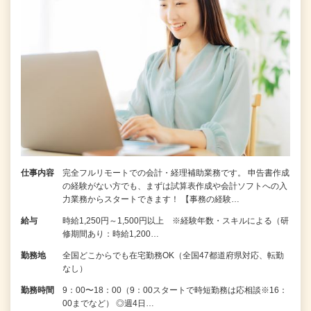
仕事内容
完全フルリモートでの会計・経理補助業務です。 申告書作成
の経験がない⽅でも、まずは試算表作成や会計ソフトへの⼊
⼒業務からスタートできます！ 【事務の経験…
給与
時給1,250円～1,500円以上 ※経験年数・スキルによる（研
修期間あり：時給1,200…
勤務地
全国どこからでも在宅勤務OK（全国47都道府県対応、転勤
なし）
勤務時間
9：00〜18：00（9：00スタートで時短勤務は応相談※16：
00までなど） ◎週4日…