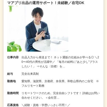
マアプリ出品の運用サポート！未経験／在宅OK
仕事内容
出品入力から発送まで！ ネット通販の仕組みが学べる◎ ＼2
0〜40代の男性が活躍中／ 「毎月の給料に“あと少し”プラス
したい！」 ⇒そんな〈目標〉を…
給与
完全出来高制
勤務地
愛知県、滋賀県、京都府、奈良県、和歌山県内のご自宅 ※
フルリモート勤務
勤務時間
リモートワークのため、完全自由シフトです！ 詳細はお問い
合わせください。 ＜会社営…
応募資格
＼経験・資格・学歴いっさい不問！／