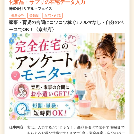
化粧品・サプリの在宅データ入力
株式会社リアル・フェイス
業務委託
登録制
在宅・内職
家事・育児の合間にコツコツ稼ぐ♪ノルマなし・自分のペ
ースでOK！〈京都府〉
仕事内容
実は…入力するだけじゃなく、商品をタダで試せて 報酬まで
もらえるお得な仕事です♪ スマホ1台・完全在宅・自分のペー