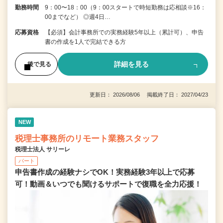
勤務時間
9：00〜18：00（9：00スタートで時短勤務は応相談※16：
00までなど） ◎週4日…
応募資格
【必須】会計事務所での実務経験5年以上（累計可）、申告
書の作成を1人で完結できる方
詳細を見る
後で見る
更新日： 2026/08/06 掲載終了日： 2027/04/23
NEW
税理士事務所のリモート業務スタッフ
税理士法人 サリーレ
パート
申告書作成の経験ナシでOK！実務経験3年以上で応募
可！動画＆いつでも聞けるサポートで復職を全⼒応援！