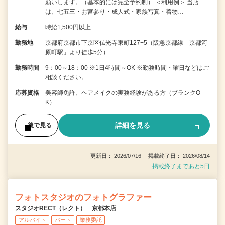
願いします。（基本的には完全予約制） ＜利用例＞ 当店
は、七五三・お宮参り・成人式・家族写真・着物…
給与
時給1,500円以上
勤務地
京都府京都市下京区仏光寺東町127−5（阪急京都線「京都河
原町駅」より徒歩5分）
勤務時間
9：00～18：00 ※1日4時間～OK ※勤務時間・曜日などはご
相談ください。
応募資格
美容師免許、ヘアメイクの実務経験がある方（ブランクO
K）
詳細を見る
後で見る
更新日： 2026/07/16 掲載終了日： 2026/08/14
掲載終了まであと5日
フォトスタジオのフォトグラファー
スタジオRECT（レクト） 京都本店
アルバイト
パート
業務委託