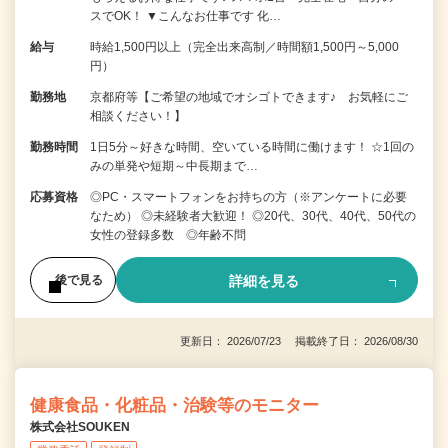
スでOK！ ▼こんなお仕事です 化…
給与
時給1,500円以上（完全出来高制／時間額1,500円～5,000
円）
勤務地
京都府等【ご希望の地域でオシゴトできます♪ お気軽にご
相談ください！】
勤務時間
1日5分～好きな時間、空いている時間に働けます！ ☆1回の
みの単発や短期～中長期まで…
応募資格
◎PC・スマートフォンをお持ちの方（※アンケートに必要
なため） ◎未経験者大歓迎！ ◎20代、30代、40代、50代の
女性の登録多数 ◎年齢不問
詳細を見る
後で見る
更新日： 2026/07/23 掲載終了日： 2026/08/30
健康食品・化粧品・治験等のモニター
株式会社SOUKEN