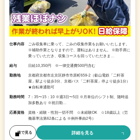
仕事内容
ごみ収集車に乗って、ごみの収集作業をお願いいたします。
※補助作業となりますので、運転はありません。 ※助手席に
乗っていただき、収集コースを回っていただきま…
給与
日給10,350円 ※一律交通費500円含む
勤務地
京都府京都市左京区静市市原町659-2（叡山電鉄「二軒茶
屋」駅より徒歩3分、京都バス「二軒茶屋」停より徒歩1分）
★自転車通勤可
勤務時間
7：35〜15：10 ※週3日〜5日 ※月単位のシフト制、随時追
加多数あり ※祝日勤…
応募資格
資格・経験・性別一切不問 ☆未経験OK ☆18歳以上（労
働基準法第62条による ※例外事由2号）
詳細を見る
後で見る