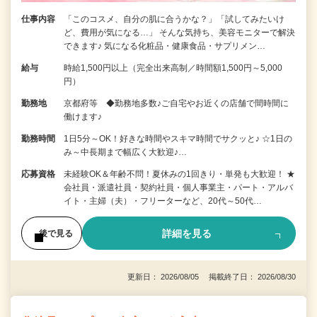
仕事内容
「このコスメ、自分の肌に合うかな？」「試してみたいけ
ど、費用が気になる…」 そんな気持ち、美容モニターで解決
できます♪ 気になる化粧品・健康食品・サプリメン…
給与
時給1,500円以上（完全出来高制／時間額1,500円～5,000
円）
勤務地
京都府等 ◆勤務地多数♪ご自宅やお近くの店舗で間時間に
働けます♪
勤務時間
1日5分～OK！好きな時間やスキマ時間でサクッと♪ ☆1日の
み～中長期まで幅広く大歓迎♪…
応募資格
未経験OK＆年齢不問！夏休みの1回きり・単発も大歓迎！ ★
会社員・派遣社員・契約社員・個人事業主・パート・アルバ
イト・主婦（夫）・フリーターなど、20代～50代…
詳細を見る
後で見る
更新日： 2026/08/05 掲載終了日： 2026/08/30