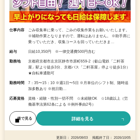
仕事内容
ごみ収集車に乗って、ごみの収集作業をお願いいたします。
※補助作業となりますので、運転はありません。 ※助手席に
乗っていただき、収集コースを回っていただきま…
給与
日給10,350円 ※一律交通費500円含む
勤務地
京都府京都市左京区静市市原町659-2（叡山電鉄「二軒茶
屋」駅より徒歩3分、京都バス「二軒茶屋」停より徒歩1分）
★自転車通勤可
勤務時間
7：35〜15：10 ※週1日〜5日 ※月単位のシフト制、随時追
加多数あり ※祝日勤…
応募資格
資格・経験・性別一切不問 ☆未経験OK ☆18歳以上（労
働基準法第62条による ※例外事由2号）
詳細を見る
後で見る
更新日： 2026/08/03 掲載終了日： 2026/10/05