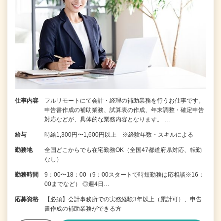
仕事内容
フルリモートにて会計・経理の補助業務を行うお仕事です。
申告書作成の補助業務、試算表の作成、年末調整・確定申告
対応などが、具体的な業務内容となります。 …
給与
時給1,300円〜1,600円以上 ※経験年数・スキルによる
勤務地
全国どこからでも在宅勤務OK（全国47都道府県対応、転勤
なし）
勤務時間
9：00〜18：00（9：00スタートで時短勤務は応相談※16：
00までなど） ◎週4日…
応募資格
【必須】会計事務所での実務経験3年以上（累計可）、申告
書作成の補助業務ができる方