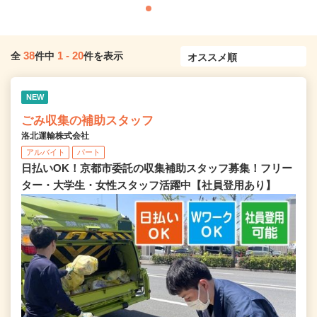
38
1
-
20
全
件中
件を表示
NEW
ごみ収集の補助スタッフ
洛北運輸株式会社
アルバイト
パート
日払いOK！京都市委託の収集補助スタッフ募集！フリー
ター・大学生・女性スタッフ活躍中【社員登用あり】