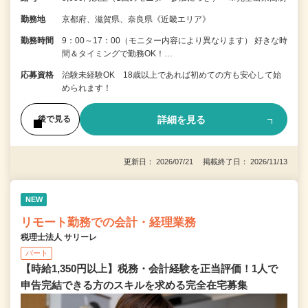
勤務地
京都府、滋賀県、奈良県《近畿エリア》
勤務時間
9：00～17：00（モニター内容により異なります） 好きな時
間＆タイミングで勤務OK！…
応募資格
治験未経験OK 18歳以上であれば初めての方も安心して始
められます！
詳細を見る
後で見る
更新日： 2026/07/21 掲載終了日： 2026/11/13
NEW
リモート勤務での会計・経理業務
税理士法人 サリーレ
パート
【時給1,350円以上】税務・会計経験を正当評価！1⼈で
申告完結できる⽅のスキルを求める完全在宅募集