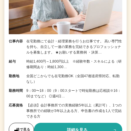
仕事内容
在宅勤務にて会計・経理業務を行うお仕事です。 高い専門性
を持ち、自立して一連の業務を完結できるプロフェッショナ
ルを募集します。 ★お願いする業務例 ・決算…
給与
時給1,400円～1,800円以上 ※経験年数・スキルによる（研
修期間あり：時給1,300…
勤務地
全国どこからでも在宅勤務OK（全国47都道府県対応、転勤
なし）
勤務時間
9：00〜18：00（9：00スタートで時短勤務は応相談※16：
00までなど） ◎週4日…
応募資格
【必須】会計事務所での実務経験5年以上（累計可）、1つの
事務所での経験が3年以上ある方、申告書の作成を1人で完結
できる方
詳細を見る
後で見る