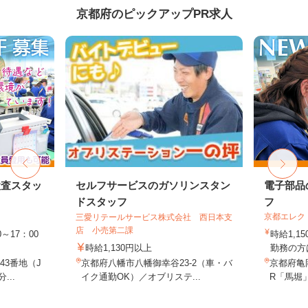
京都府のピックアップPR求人
検査スタッ
セルフサービスのガソリンスタン
電子部品
ドスタッフ
フ
京都エレク
三愛リテールサービス株式会社 西日本支
店 小売第二課
～17：00
時給1,1
時給1,130円以上
勤務の方は
3番地（J
京都府八幡市八幡御幸谷23-2（車・バ
京都府亀
...
イク通勤OK）／オブリステ...
R「馬堀」