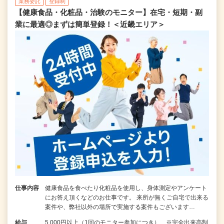
業務委託
登録制
【健康食品・化粧品・治験のモニター】在宅・短期・副
業に最適◎まずは簡単登録！＜近畿エリア＞
仕事内容
健康食品を食べたり化粧品を使用し、身体測定やアンケート
にお答え頂くなどのお仕事です。 来所が無くご自宅で出来る
案件や、弊社以外の場所で実施する案件もございます…
給与
5,000円以上（1回のモニター参加につき） ※完全出来高制