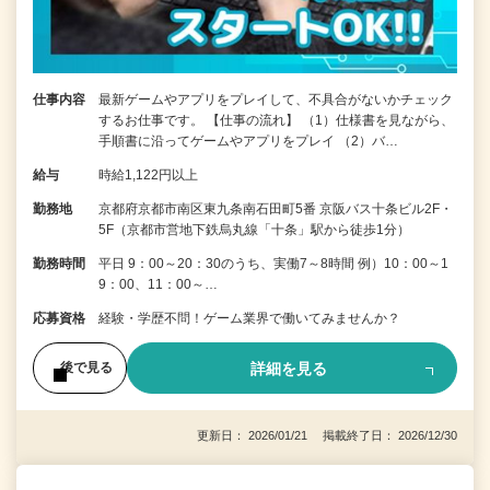
仕事内容
最新ゲームやアプリをプレイして、不具合がないかチェック
するお仕事です。 【仕事の流れ】 （1）仕様書を見ながら、
手順書に沿ってゲームやアプリをプレイ （2）バ…
給与
時給1,122円以上
勤務地
京都府京都市南区東九条南石田町5番 京阪バス十条ビル2F・
5F（京都市営地下鉄烏丸線「十条」駅から徒歩1分）
勤務時間
平日 9：00～20：30のうち、実働7～8時間 例）10：00～1
9：00、11：00～…
応募資格
経験・学歴不問！ゲーム業界で働いてみませんか？
詳細を見る
後で見る
更新日： 2026/01/21 掲載終了日： 2026/12/30