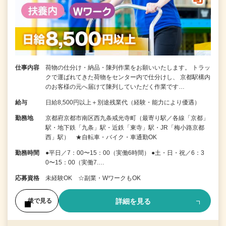
仕事内容
荷物の仕分け・納品・陳列作業をお願いいたします。 トラッ
クで運ばれてきた荷物をセンター内で仕分けし、 京都駅構内
のお客様の元へ届けて陳列していただく作業です…
給与
日給8,500円以上＋別途残業代（経験・能力により優遇）
勤務地
京都府京都市南区西九条戒光寺町（最寄り駅／各線「京都」
駅・地下鉄「九条」駅・近鉄「東寺」駅・JR「梅小路京都
西」駅） ★自転車・バイク・車通勤OK
勤務時間
●平日／7：00〜15：00（実働6時間） ●土・日・祝／6：3
0〜15：00（実働7.…
応募資格
未経験OK ☆副業・WワークもOK
詳細を見る
後で見る