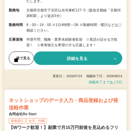
たします。
勤務地
京都府京都市下京区仏光寺東町127−5（阪急京都線「京都河
原町駅」より徒歩5分）
勤務時間
9：00～19：00 ※1日4時間～OK ※勤務時間・曜日などはご
相談ください。
応募資格
学歴不問、職種・業界未経験者歓迎 ☆英語が話せる方歓
迎！ ☆将来独立を希望の方も応援します！
詳細を見る
後で見る
更新日： 2026/07/15 掲載終了日： 2026/08/14
掲載終了まであと5日
ネットショップのデータ入力・商品登録および発
送軽作業
合同会社Re Start
業務委託
在宅・内職
【Wワーク歓迎！】副業で月15万円前後を見込めるフリ