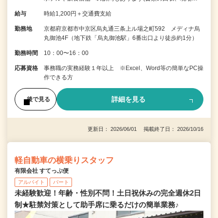
給与
時給1,200円＋交通費支給
勤務地
京都府京都市中京区烏丸通三条上ル場之町592 メディナ烏
丸御池4F（地下鉄「烏丸御池駅」6番出口より徒歩約1分）
勤務時間
10：00〜16：00
応募資格
事務職の実務経験１年以上 ※Excel、Word等の簡単なPC操
作できる方
詳細を見る
後で見る
更新日： 2026/06/01 掲載終了日： 2026/10/16
軽自動車の横乗りスタッフ
有限会社 すてっぷ便
アルバイト
パート
未経験歓迎！年齢・性別不問！土日祝休みの完全週休2日
制★駐禁対策として助手席に乗るだけの簡単業務♪