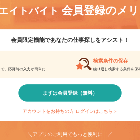
会員登録のメ
リエイトバイト
会員限定機能であなたの仕事探しをアシスト！
検索条件の保存
とで、応募時の入力が簡単に
繰り返し検索する条件を
まずは会員登録（無料）
アカウントをお持ちの方 ログインはこちら＞