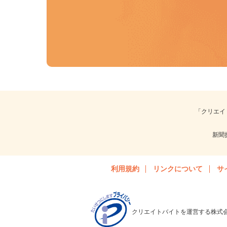
「クリエ
新
利用規約
リンクについて