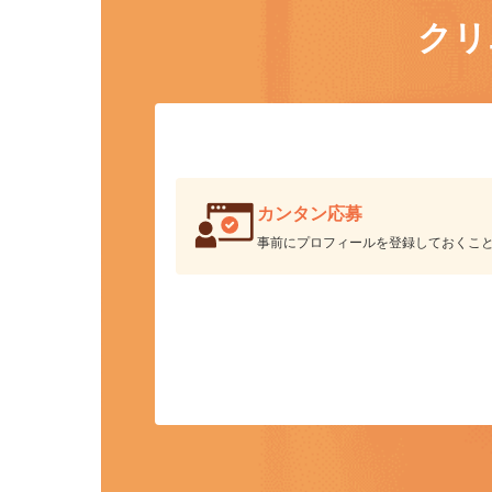
ク
カンタン応募
事前にプロフィールを登録しておくこ