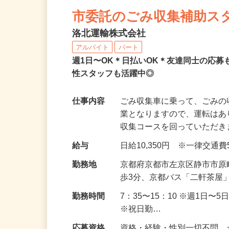
NEW
市委託のごみ収集補助ス
洛北運輸株式会社
アルバイト
パート
週1日〜OK＊日払いOK＊友達同士の応
性スタッフも活躍中◎
仕事内容
ごみ収集車に乗って、ごみの
業となりますので、運転はあ
収集コースを回っていただ
給与
日給10,350円 ※一律交通
勤務地
京都府京都市左京区静市市原
歩3分、京都バス「二軒茶屋
勤務時間
7：35〜15：10 ※週1日