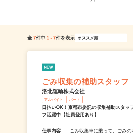
京都府京都市下京区仏光寺東町127
京都府、滋賀県、奈良
−5（阪急京都線「京都河原町駅...
ア》
全
7
件中
1
-
7
件を表示
NEW
ごみ収集の補助スタッフ
洛北運輸株式会社
アルバイト
パート
日払いOK！京都市委託の収集補助スタッ
フ活躍中【社員登用あり】