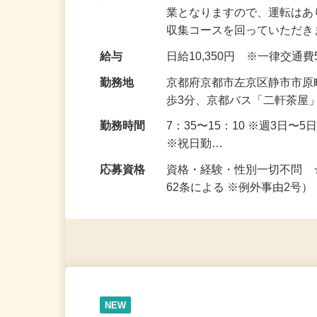
仕事内容
ごみ収集車に乗って、ごみの
業となりますので、運転はあ
収集コースを回っていただ
給与
日給10,350円 ※一律交通
勤務地
京都府京都市左京区静市市原
歩3分、京都バス「二軒茶屋
勤務時間
7：35〜15：10 ※週3日
※祝日勤…
応募資格
資格・経験・性別一切不問 
62条による ※例外事由2号