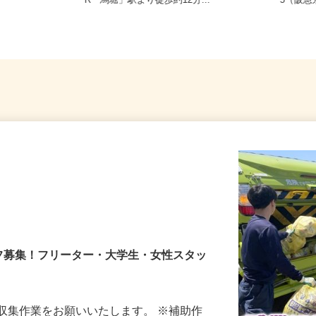
県《近畿エリ
京都府亀岡市篠町篠下西裏43番地（J
京都府
R「馬堀」駅より徒歩約12分...
−5（阪
フ募集！フリーター・大学生・女性スタッ