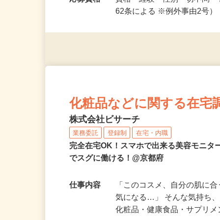
※祝日勤…
応募資格
資格・経験・性別一切不問 
62条による ※例外事由2号
化粧品などに関する在宅
株式会社ビサーチ
業務委託
登録制
在宅・内職
完全在宅OK！スマホで出来る美容モニタ
でスグに働ける！@京都府
仕事内容
「このコスメ、自分の肌に