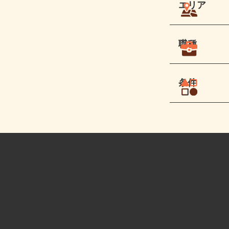
エリア
職種
条件