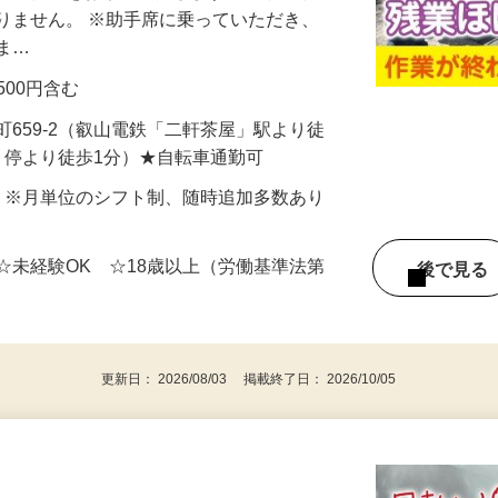
収集作業をお願いいたします。 ※補助作
りません。 ※助手席に乗っていただき、
きま…
費500円含む
町659-2（叡山電鉄「二軒茶屋」駅より徒
」停より徒歩1分）★自転車通勤可
〜5日 ※月単位のシフト制、随時追加多数あり
☆未経験OK ☆18歳以上（労働基準法第
後で見
）
更新日： 2026/08/03 掲載終了日： 2026/10/05