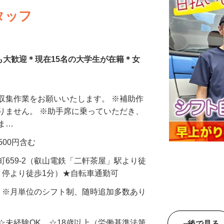
タッフ
募も大歓迎＊現在15名の大学生が在籍＊女
収集作業をお願いいたします。 ※補助作
りません。 ※助手席に乗っていただき、
きま…
費500円含む
町659-2（叡山電鉄「二軒茶屋」駅より徒
」停より徒歩1分）★自転車通勤可
〜5日 ※月単位のシフト制、随時追加多数あり