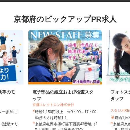
京都府のピックアップPR求人
験等のモ
電子部品の組立および検査スタ
フォト
ッフ
タッフ
京都エレクトロン株式会社
スタジオ
モニター参加に
時給1,150円以上 ☆9：00～17：00
制
勤務の方は時給1,1...
時給1