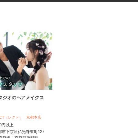
スタジオのヘアメイクス
健康食品・化粧品・治験等のモ
ニター
株式会社SOUKEN
RECT（レクト） 京都本店
5,000円以上（1回のモニター参加に
,500円以上
つき） ※完全出来高制