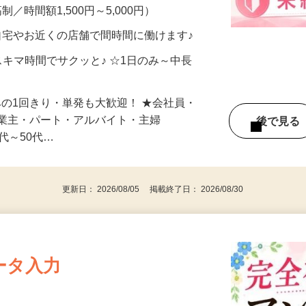
、美容モニターで解決できます♪ 気になる
メン…
制／時間額1,500円～5,000円）
自宅やお近くの店舗で間時間に働けます♪
スキマ時間でサクッと♪ ☆1日のみ～中長
みの1回きり・単発も大歓迎！ ★会社員・
事業主・パート・アルバイト・主婦
後で見
代～50代…
更新日： 2026/08/05 掲載終了日： 2026/08/30
ータ入力