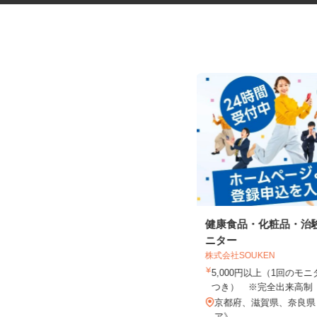
フォトスタジオのヘアメイクス
健康食品・化粧品・治
タッフ
ニター
株式会社SOUKEN
スタジオRECT（レクト） 京都本店
5,000円以上（1回の
時給1,500円以上
つき） ※完全出来高