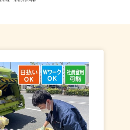
京都市下京区仏光寺東町127
京都府、滋賀県、奈良県《近畿エリ
急京都線「京都河原町駅...
ア》