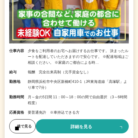
仕事内容
夕食をご利用者のお宅へお届けするお仕事です。 決まったル
ートを配達していただきますので安心です。 ※配達地域はご
相談ください。 ※家庭のご都合による時…
給与
報酬 完全出来高制（元手資金なし）
勤務地
静岡県浜松市中央区新橋町410-1（JR東海道線「高塚駅」よ
り車で7分）
勤務時間
月～金の5日間 11：00～18：00の間で自由選択 （3～6時間
程度）
応募資格
要普通免許 ※車持込できる方
詳細を見る
後で見る