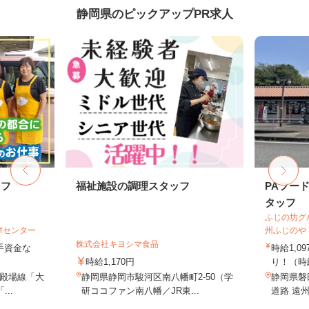
静岡県のピックアップPR求人
ッフ
福祉施設の調理スタッフ
PAフー
タッフ
ふじの坊グ
津センター
州ふじのや
株式会社キヨシマ食品
手資金な
時給1,
時給1,170円
り！（時
御殿場線「大
静岡県静岡市駿河区南八幡町2-50（学
静岡県磐
..
研ココファン南八幡／JR東...
道路 遠