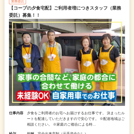
業務委託
【コープの夕食宅配】ご利用者増につきスタッフ（業務
委託）募集！！
仕事内容
夕食をご利用者のお宅へお届けするお仕事です。 決まったル
ートを配達していただきますので安心です。 ※配達地域はご
相談ください。 ※家庭のご都合による時…
給与
報酬 完全出来高制（元手資金なし）