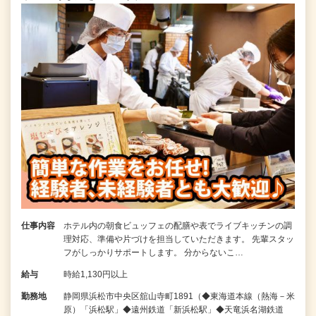
仕事内容
ホテル内の朝食ビュッフェの配膳や表でライブキッチンの調
理対応、準備や片づけを担当していただきます。 先輩スタッ
フがしっかりサポートします。 分からないこ…
給与
時給1,130円以上
勤務地
静岡県浜松市中央区舘山寺町1891（◆東海道本線（熱海－米
原）「浜松駅」◆遠州鉄道「新浜松駅」◆天竜浜名湖鉄道