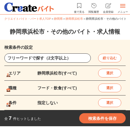
後で見る
閲覧履歴
会員登録
メニュー
クリエイトバイト・パート求人TOP
＞
静岡県
＞
静岡県浜松市
＞
静岡県浜松市・その他のバイト・
静岡県浜松市・その他のバイト・求人情報
検索条件の設定
絞り込む
エリア
静岡県浜松市(すべて)
選択
職種
フード・飲食(すべて)
選択
条件
指定しない
選択
7
検索条件を保存
全
件ヒットしました