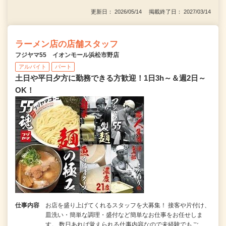
更新日： 2026/05/14 掲載終了日： 2027/03/14
ラーメン店の店舗スタッフ
フジヤマ55 イオンモール浜松市野店
アルバイト
パート
土日や平日夕方に勤務できる方歓迎！1日3h～＆週2日～
OK！
仕事内容
お店を盛り上げてくれるスタッフを大募集！ 接客や片付け、
皿洗い・簡単な調理・盛付など簡単なお仕事をお任せしま
す。 数日あれば覚えられる仕事内容なので未経験でもご…