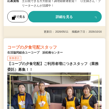
応募資格
土日祝できる方大歓迎！調理経験者歓迎！ ◎主婦さん・フ
リーターさんが活躍中！
詳細を見る
後で見る
更新日： 2026/05/11 掲載終了日： 2026/10/16
コープの夕食宅配スタッフ
生活協同組合ユーコープ 浜松南センター
業務委託
【コープの夕食宅配】ご利用者増につきスタッフ（業務
委託）募集！！