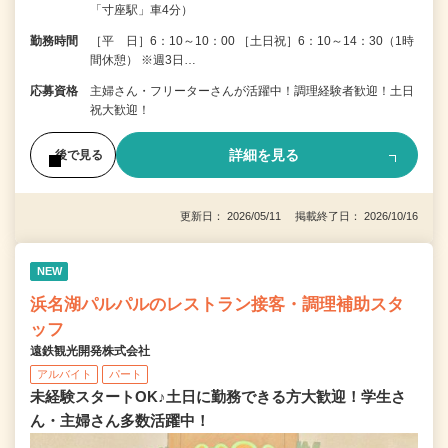
「寸座駅」車4分）
勤務時間
［平 日］6：10～10：00 ［土日祝］6：10～14：30（1時
間休憩） ※週3日…
応募資格
主婦さん・フリーターさんが活躍中！調理経験者歓迎！土日
祝大歓迎！
詳細を見る
後で見る
更新日： 2026/05/11 掲載終了日： 2026/10/16
NEW
浜名湖パルパルのレストラン接客・調理補助スタ
ッフ
遠鉄観光開発株式会社
アルバイト
パート
未経験スタートOK♪土日に勤務できる方大歓迎！学生さ
ん・主婦さん多数活躍中！