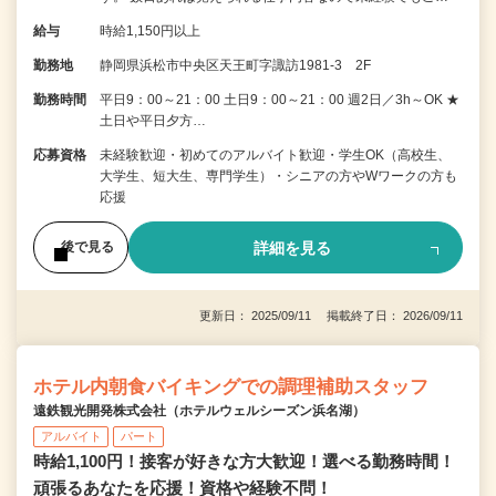
給与
時給1,150円以上
勤務地
静岡県浜松市中央区天王町字諏訪1981-3 2F
勤務時間
平日9：00～21：00 土日9：00～21：00 週2日／3h～OK ★
土日や平日夕方…
応募資格
未経験歓迎・初めてのアルバイト歓迎・学生OK（高校生、
大学生、短大生、専門学生）・シニアの方やWワークの方も
応援
詳細を見る
後で見る
更新日： 2025/09/11 掲載終了日： 2026/09/11
ホテル内朝食バイキングでの調理補助スタッフ
遠鉄観光開発株式会社（ホテルウェルシーズン浜名湖）
アルバイト
パート
時給1,100円！接客が好きな方大歓迎！選べる勤務時間！
頑張るあなたを応援！資格や経験不問！