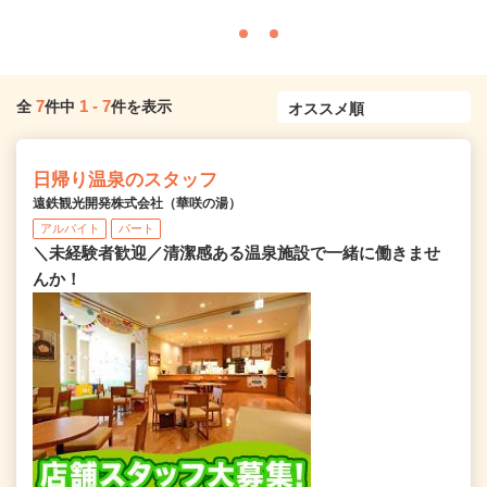
7
1
-
7
全
件中
件を表示
日帰り温泉のスタッフ
遠鉄観光開発株式会社（華咲の湯）
アルバイト
パート
＼未経験者歓迎／清潔感ある温泉施設で一緒に働きませ
んか！