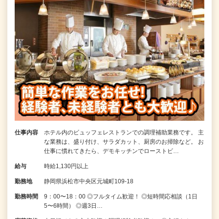
仕事内容
ホテル内のビュッフェレストランでの調理補助業務です。 主
な業務は、盛り付け、サラダカット、厨房のお掃除など。 お
仕事に慣れてきたら、デモキッチンでローストビ…
給与
時給1,130円以上
勤務地
静岡県浜松市中央区元城町109-18
勤務時間
9：00〜18：00 ◎フルタイム歓迎！ ◎短時間応相談（1日
5〜6時間） ◎週3日…