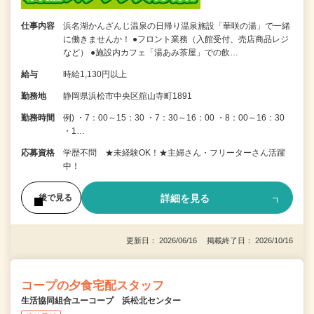
仕事内容
浜名湖かんざんじ温泉の日帰り温泉施設「華咲の湯」で一緒
に働きませんか！ ●フロント業務（入館受付、売店商品レジ
など） ●施設内カフェ「湯あみ茶屋」での飲…
給与
時給1,130円以上
勤務地
静岡県浜松市中央区舘山寺町1891
勤務時間
例) ・7：00～15：30 ・7：30～16：00 ・8：00～16：30
・1…
応募資格
学歴不問 ★未経験OK！★主婦さん・フリーターさん活躍
中！
詳細を見る
後で見る
更新日： 2026/06/16 掲載終了日： 2026/10/16
コープの夕食宅配スタッフ
生活協同組合ユーコープ 浜松北センター