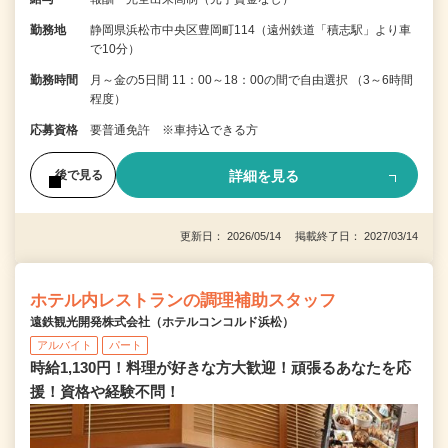
勤務地
静岡県浜松市中央区豊岡町114（遠州鉄道「積志駅」より車
で10分）
勤務時間
月～金の5日間 11：00～18：00の間で自由選択 （3～6時間
程度）
応募資格
要普通免許 ※車持込できる方
詳細を見る
後で見る
更新日： 2026/05/14 掲載終了日： 2027/03/14
ホテル内レストランの調理補助スタッフ
遠鉄観光開発株式会社（ホテルコンコルド浜松）
アルバイト
パート
時給1,130円！料理が好きな方大歓迎！頑張るあなたを応
援！資格や経験不問！