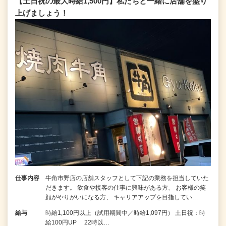
【土日祝の最大時給1,500円】私たちと一緒に店舗を盛り
上げましょう！
仕事内容
牛角市野店の店舗スタッフとして下記の業務を担当していた
だきます。 飲食や接客の仕事に興味がある方、 お客様の笑
顔がやりがいになる方、 キャリアアップを目指してい…
給与
時給1,100円以上（試用期間中／時給1,097円） 土日祝：時
給100円UP 22時以…