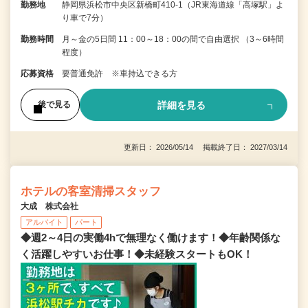
勤務地
静岡県浜松市中央区新橋町410-1（JR東海道線「高塚駅」よ
り車で7分）
勤務時間
月～金の5日間 11：00～18：00の間で自由選択 （3～6時間
程度）
応募資格
要普通免許 ※車持込できる方
詳細を見る
後で見る
更新日： 2026/05/14 掲載終了日： 2027/03/14
ホテルの客室清掃スタッフ
大成 株式会社
アルバイト
パート
◆週2～4日の実働4hで無理なく働けます！◆年齢関係な
く活躍しやすいお仕事！◆未経験スタートもOK！