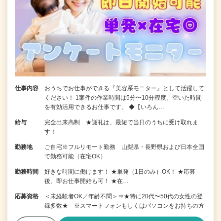
仕事内容
おうちでお仕事ができる『美容系モニター』として活躍して
ください！ 1案件の作業時間は5分〜10分程度。空いた時間
を有効活用できるお仕事です。 ◆【いろん…
給与
完全出来高制 ★謝礼は、最短で当日のうちに受け取れま
す！
勤務地
ご自宅※フルリモート勤務 山梨県・長野県および日本全国
で勤務可能（在宅OK）
勤務時間
好きな時間に働けます！ ★単発（1日のみ）OK！ ★応募
後、即お仕事開始も可！ ★在…
応募資格
＜未経験者OK／年齢不問＞⇒★特に20代〜50代の女性の登
録多数★ ※スマートフォンもしくはパソコンをお持ちの方