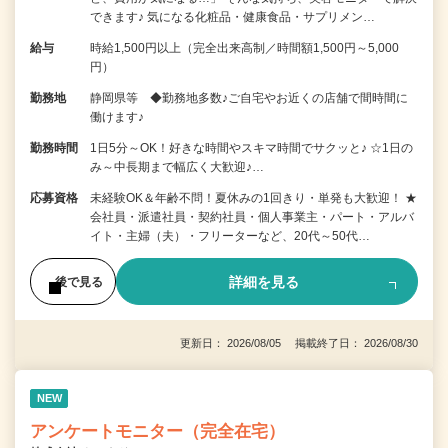
できます♪ 気になる化粧品・健康食品・サプリメン…
給与
時給1,500円以上（完全出来高制／時間額1,500円～5,000
円）
勤務地
静岡県等 ◆勤務地多数♪ご自宅やお近くの店舗で間時間に
働けます♪
勤務時間
1日5分～OK！好きな時間やスキマ時間でサクッと♪ ☆1日の
み～中長期まで幅広く大歓迎♪…
応募資格
未経験OK＆年齢不問！夏休みの1回きり・単発も大歓迎！ ★
会社員・派遣社員・契約社員・個人事業主・パート・アルバ
イト・主婦（夫）・フリーターなど、20代～50代…
詳細を見る
後で見る
更新日： 2026/08/05 掲載終了日： 2026/08/30
NEW
アンケートモニター（完全在宅）