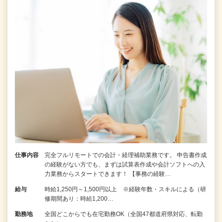
仕事内容
完全フルリモートでの会計・経理補助業務です。 申告書作成
の経験がない⽅でも、まずは試算表作成や会計ソフトへの⼊
⼒業務からスタートできます！ 【事務の経験…
給与
時給1,250円～1,500円以上 ※経験年数・スキルによる（研
修期間あり：時給1,200…
勤務地
全国どこからでも在宅勤務OK（全国47都道府県対応、転勤