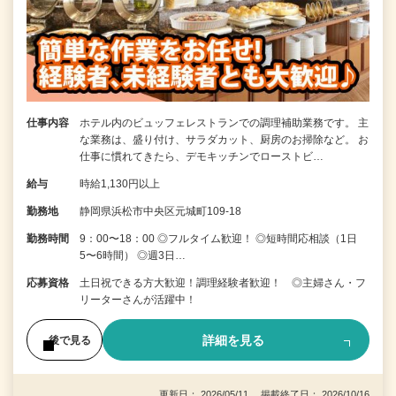
仕事内容
ホテル内のビュッフェレストランでの調理補助業務です。 主
な業務は、盛り付け、サラダカット、厨房のお掃除など。 お
仕事に慣れてきたら、デモキッチンでローストビ…
給与
時給1,130円以上
勤務地
静岡県浜松市中央区元城町109-18
勤務時間
9：00〜18：00 ◎フルタイム歓迎！ ◎短時間応相談（1日
5〜6時間） ◎週3日…
応募資格
土日祝できる方大歓迎！調理経験者歓迎！ ◎主婦さん・フ
リーターさんが活躍中！
詳細を見る
後で見る
更新日： 2026/05/11 掲載終了日： 2026/10/16