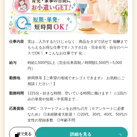
仕事内容
実は…入力するだけじゃなく、商品をタダで試せて 報酬まで
もらえるお得な仕事です♪ スマホ1台・完全在宅・自分のペー
スでOK！ ▼こんなお仕事です 化…
給与
時給1,500円以上（完全出来高制／時間額1,500円～5,000
円）
勤務地
静岡県等【ご希望の地域でオシゴトできます♪ お気軽にご
相談ください！】
勤務時間
1日5分～好きな時間、空いている時間に働けます！ ☆1回の
みの単発や短期～中長期まで…
応募資格
◎PC・スマートフォンをお持ちの方（※アンケートに必要
なため） ◎未経験者大歓迎！ ◎20代、30代、40代、50代の
女性の登録多数 ◎年齢不問
詳細を見る
後で見る