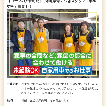
【コープの夕食宅配】ご利用者増につきスタッフ（業務
委託）募集！！
仕事内容
夕食をご利用者のお宅へお届けするお仕事です。 決まったル
ートを配達していただきますので安心です。 ※配達地域はご
相談ください。 ※家庭のご都合による時…
給与
報酬 完全出来高制（元手資金なし）