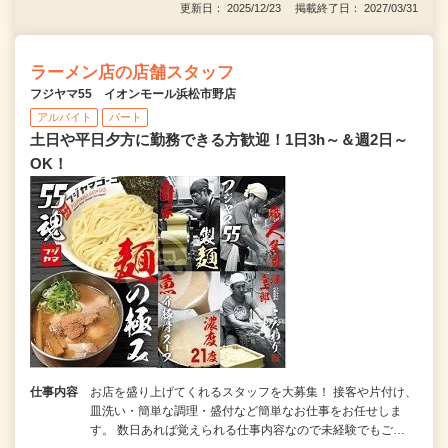
更新日： 2025/12/23 掲載終了日： 2027/03/31
ラーメン店の店舗スタッフ
フジヤマ55 イオンモール浜松市野店
アルバイト
パート
土日や平日夕方に勤務できる方歓迎！1日3h～＆週2日～
OK！
仕事内容
お店を盛り上げてくれるスタッフを大募集！ 接客や片付け、
皿洗い・簡単な調理・盛付など簡単なお仕事をお任せしま
す。 数日あれば覚えられる仕事内容なので未経験でもご…