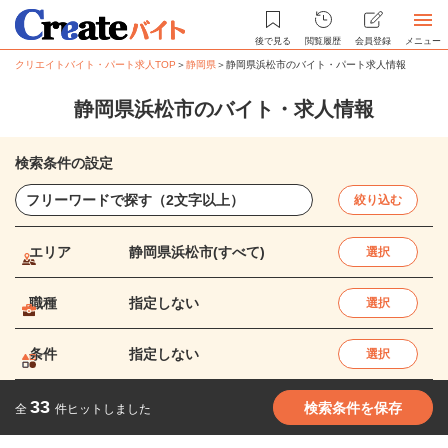
後で見る
閲覧履歴
会員登録
メニュー
クリエイトバイト・パート求人TOP
＞
静岡県
＞
静岡県浜松市のバイト・パート求人情報
静岡県浜松市のバイト・求人情報
検索条件の設定
絞り込む
エリア
静岡県浜松市(すべて)
選択
職種
指定しない
選択
条件
指定しない
選択
33
検索条件を保存
全
件ヒットしました