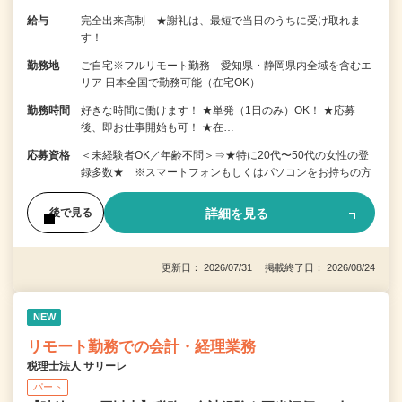
給与
完全出来高制 ★謝礼は、最短で当日のうちに受け取れま
す！
勤務地
ご自宅※フルリモート勤務 愛知県・静岡県内全域を含むエ
リア 日本全国で勤務可能（在宅OK）
勤務時間
好きな時間に働けます！ ★単発（1日のみ）OK！ ★応募
後、即お仕事開始も可！ ★在…
応募資格
＜未経験者OK／年齢不問＞⇒★特に20代〜50代の女性の登
録多数★ ※スマートフォンもしくはパソコンをお持ちの方
詳細を見る
後で見る
更新日： 2026/07/31 掲載終了日： 2026/08/24
NEW
リモート勤務での会計・経理業務
税理士法人 サリーレ
パート