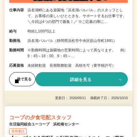
仕事内容
浜名湖畔にある遊園地「浜名湖パルパル」のスタッフとし
て、お客様の楽しいひとときを、サポートするお仕事です。
＼今回は4つの部門で募集！／ ※ご応募の降に…
給与
時給1,100円以上
勤務地
浜名湖パルパル（静岡県浜松市中央区舘山寺町1891）
勤務時間
※勤務時間は遊園地の営業時間によって異なります。 例）
9：45～18：00、9：45～…
応募資格
未経験歓迎 長期勤務歓迎 高校生可（要学校許可）
詳細を見る
後で見る
更新日： 2026/05/11 掲載終了日： 2026/10/16
コープの夕食宅配スタッフ
生活協同組合ユーコープ 浜松南センター
業務委託