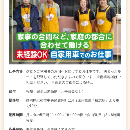
仕事内容
夕食をご利用者のお宅へお届けするお仕事です。 決まったル
ートを配達していただきますので安心です。 ※配達地域はご
相談ください。 ※家庭のご都合による時…
給与
報酬 完全出来高制（元手資金なし）
勤務地
静岡県浜松市中央区豊岡町114（遠州鉄道「積志駅」より車
で10分）
勤務時間
月～金の5日間 11：00～18：00の間で自由選択 （3～6時間
程度）
応募資格
要普通免許 ※車持込できる方