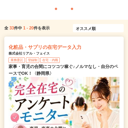
33
1
-
20
全
件中
件を表示
化粧品・サプリの在宅データ入力
株式会社リアル・フェイス
業務委託
登録制
在宅・内職
家事・育児の合間にコツコツ稼ぐ♪ノルマなし・自分のペ
ースでOK！〈静岡県〉