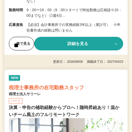
なし）
勤務時間
9：00〜18：00（9：00スタートで時短勤務は応相談※16：
00までなど） ◎週4日…
応募資格
【必須】会計事務所での実務経験3年以上（累計可） ※申
告書作成の経験は問いません
詳細を見る
後で見る
更新日： 2026/08/06 掲載終了日： 2027/04/23
NEW
税理士事務所の在宅勤務スタッフ
税理士法人サリーレ
パート
決算・申告の補助経験からプロへ！随時昇給あり！温か
いチーム⾵⼟のフルリモートワーク