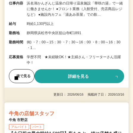
仕事内容
浜名湖かんざんじ温泉の日帰り温泉施設「華咲の湯」で一緒
に働きませんか！ ●フロント業務（入館受付、売店商品レジ
など） ●施設内カフェ「湯あみ茶屋」での飲…
給与
時給1,130円以上
勤務地
静岡県浜松市中央区舘山寺町1891
勤務時間
例) ・7：00～15：30 ・7：30～16：00 ・8：00～16：30
・1…
応募資格
学歴不問 ★未経験OK！★主婦さん・フリーターさん活躍
中！
詳細を見る
後で見る
更新日： 2026/06/16 掲載終了日： 2026/10/16
牛角の店舗スタッフ
牛角 市野店
アルバイト
パート