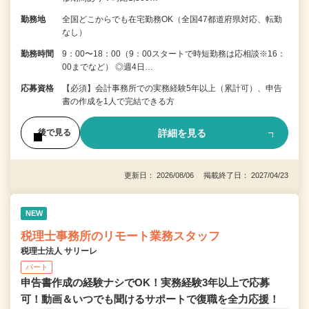
勤務地
全国どこからでも在宅勤務OK（全国47都道府県対応、転勤
なし）
勤務時間
9：00〜18：00（9：00スタートで時短勤務は応相談※16：
00までなど） ◎週4日…
応募資格
【必須】会計事務所での実務経験5年以上（累計可）、申告
書の作成を1人で完結できる方
詳細を見る
後で見る
更新日： 2026/08/06 掲載終了日： 2027/04/23
NEW
税理士事務所のリモート業務スタッフ
税理士法人 サリーレ
パート
申告書作成の経験ナシでOK！実務経験3年以上で応募
可！動画＆いつでも聞けるサポートで復職を全⼒応援！