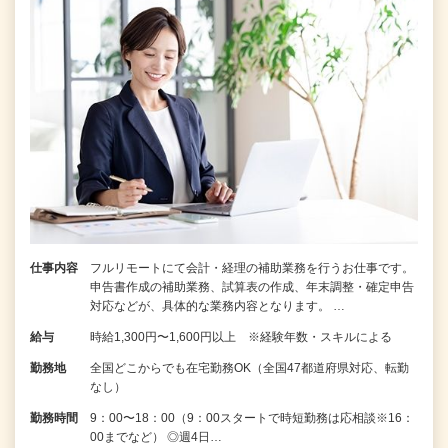
仕事内容
フルリモートにて会計・経理の補助業務を行うお仕事です。
申告書作成の補助業務、試算表の作成、年末調整・確定申告
対応などが、具体的な業務内容となります。 …
給与
時給1,300円〜1,600円以上 ※経験年数・スキルによる
勤務地
全国どこからでも在宅勤務OK（全国47都道府県対応、転勤
なし）
勤務時間
9：00〜18：00（9：00スタートで時短勤務は応相談※16：
00までなど） ◎週4日…