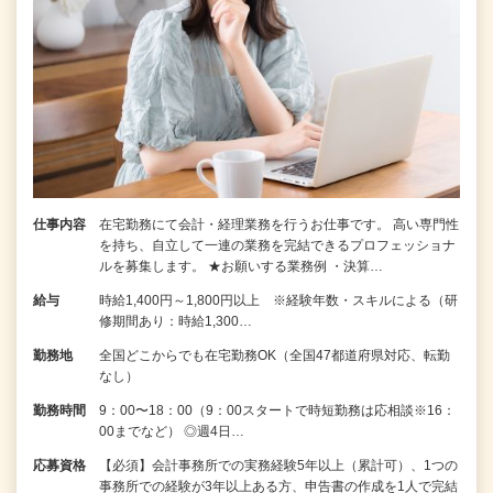
仕事内容
在宅勤務にて会計・経理業務を行うお仕事です。 高い専門性
を持ち、自立して一連の業務を完結できるプロフェッショナ
ルを募集します。 ★お願いする業務例 ・決算…
給与
時給1,400円～1,800円以上 ※経験年数・スキルによる（研
修期間あり：時給1,300…
勤務地
全国どこからでも在宅勤務OK（全国47都道府県対応、転勤
なし）
勤務時間
9：00〜18：00（9：00スタートで時短勤務は応相談※16：
00までなど） ◎週4日…
応募資格
【必須】会計事務所での実務経験5年以上（累計可）、1つの
事務所での経験が3年以上ある方、申告書の作成を1人で完結