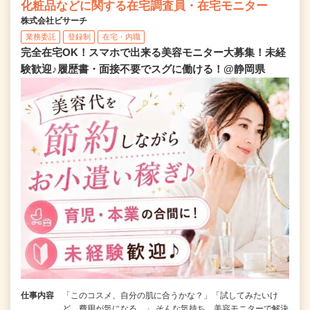
化粧品などに関する在宅調査員・在宅モニター
株式会社ビサーチ
業務委託
登録制
在宅・内職
完全在宅OK！スマホで出来る美容モニター大募集！未経
験歓迎♪履歴書・面接不要でスグに働ける！@静岡県
仕事内容
「このコスメ、自分の肌に合うかな？」「試してみたいけ
ど、費用が気になる…」 そんな気持ち、美容モニターで解決