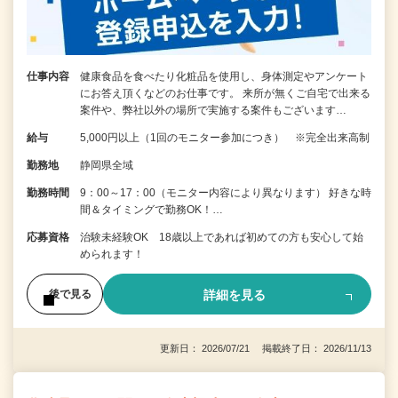
仕事内容
健康食品を食べたり化粧品を使用し、身体測定やアンケート
にお答え頂くなどのお仕事です。 来所が無くご自宅で出来る
案件や、弊社以外の場所で実施する案件もございます…
給与
5,000円以上（1回のモニター参加につき） ※完全出来高制
勤務地
静岡県全域
勤務時間
9：00～17：00（モニター内容により異なります） 好きな時
間＆タイミングで勤務OK！…
応募資格
治験未経験OK 18歳以上であれば初めての方も安心して始
められます！
詳細を見る
後で見る
更新日： 2026/07/21 掲載終了日： 2026/11/13