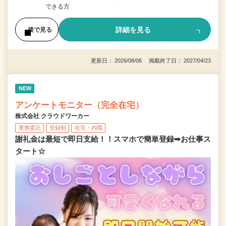
できる方
詳細を見る
後で見る
更新日： 2026/08/06 掲載終了日： 2027/04/23
NEW
アンケートモニター（完全在宅）
株式会社 クラウドワーカー
業務委託
登録制
在宅・内職
謝礼金は最短で即日支給！！スマホで簡単登録➡お仕事ス
タート☆