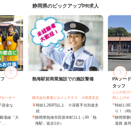
静岡県のピックアップPR求人
ッフ
熱海駅前商業施設での施設警備
PAフー
タッフ
ふじの坊グ
津センター
株式会社東海ビルメンテナス 小田原支店
州ふじのや
手資金な
時給1,260円以上 ※深夜手当別途支
時給1,
給
り！（時
御殿場線「大
静岡県熱海市田原本町11-1（JR「熱
静岡県磐
..
海駅」徒歩1分）
道路 遠