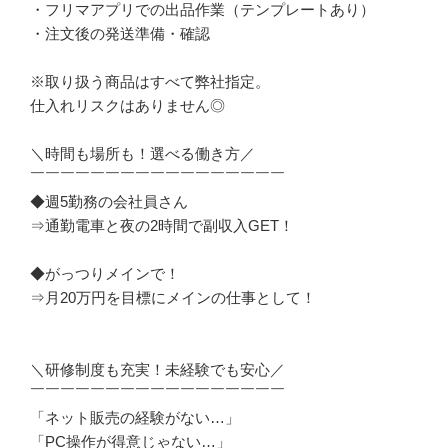
・フリマアプリでの出品作業（テンプレートあり）

・注文後の発送準備・確認

※取り扱う商品はすべて弊社指定。

仕入れリスクはありません◎

＼時間も場所も！選べる働き方／

￣￣￣￣￣￣￣￣￣￣￣￣￣￣￣￣￣

◆週5勤務の会社員さん

⇒通勤電車と夜の2時間で副収入GET！

◆がっつりメインで！

⇒月20万円を目標にメインの仕事として！

＼研修制度も充実！未経験でも安心／

￣￣￣￣￣￣￣￣￣￣￣￣￣￣￣￣￣

「ネット販売の経験がない…」

「PC操作が得意じゃない…」
