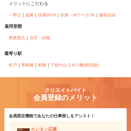
メリットにこだわる
｜
｜
｜
｜
即日
急募
扶養内OK
副業・WワークOK
服装自由
雇用形態
｜
業務委託
在宅・内職
最寄り駅
｜
｜
｜
｜
松戸
東船橋
船橋
下総中山
本八幡(総武線)
クリエイトバイト
会員登録のメリット
会員限定機能であなたの仕事探しをアシスト！
カンタン応募