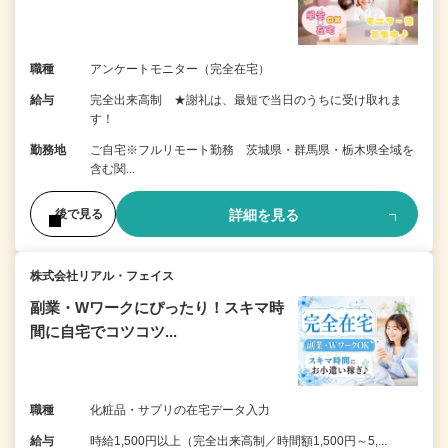
職種
アンケートモニター（完全在宅）
給与
完全出来高制 ★謝礼は、最短で当日のうちに受け取れま
す！
勤務地
ご自宅※フルリモート勤務 茨城県・群馬県・栃木県全域を
含む関...
詳細を見る
後で見る
株式会社リアル・フェイス
副業・Wワークにぴったり！スキマ時
間に自宅でコツコツ...
職種
化粧品・サプリの在宅データ入力
給与
時給1,500円以上（完全出来高制／時間額1,500円～5,...