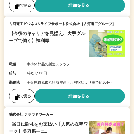
詳細を見る
後で見る
古河電工ビジネス&ライフサポート株式会社［古河電工グループ］
【今後のキャリアを見据え、大手グル
ープで働く】福利厚...
職種
半導体部品の製造スタッフ
給与
時給1,500円
勤務地
千葉県市原市八幡海岸通（八幡宿駅より車で約10分）
詳細を見る
後で見る
株式会社 クラウドワーカー
│当日に謝礼をお支払い【人気の在宅ワ
ーク】美容系モニ...