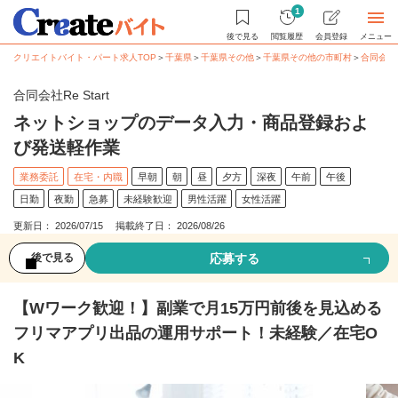
1
後で見る
閲覧履歴
会員登録
メニュー
クリエイトバイト・パート求人TOP
＞
千葉県
＞
千葉県その他
＞
千葉県その他の市町村
＞
合同会社Re
合同会社Re Start
ネットショップのデータ入力・商品登録およ
び発送軽作業
業務委託
在宅・内職
早朝
朝
昼
夕方
深夜
午前
午後
日勤
夜勤
急募
未経験歓迎
男性活躍
女性活躍
更新日： 2026/07/15 掲載終了日： 2026/08/26
応募する
後で見る
【Wワーク歓迎！】副業で月15万円前後を見込める
フリマアプリ出品の運用サポート！未経験／在宅O
K