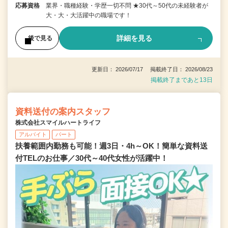
応募資格
業界・職種経験・学歴一切不問 ★30代～50代の未経験者が
大・大・大活躍中の職場です！
詳細を見る
後で見る
更新日： 2026/07/17 掲載終了日： 2026/08/23
掲載終了まであと13日
資料送付の案内スタッフ
株式会社スマイルハートライフ
アルバイト
パート
扶養範囲内勤務も可能！週3日・4h～OK！簡単な資料送
付TELのお仕事／30代～40代女性が活躍中！