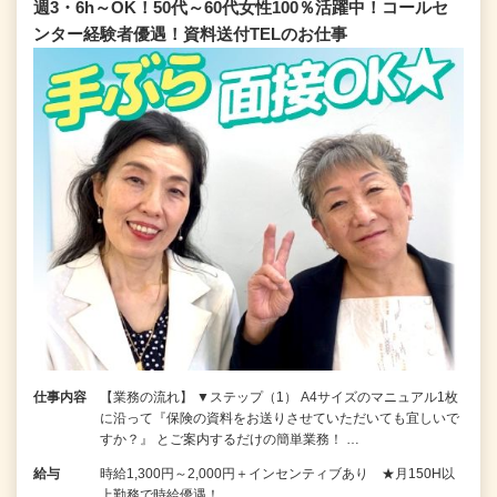
週3・6h～OK！50代～60代女性100％活躍中！コールセ
ンター経験者優遇！資料送付TELのお仕事
仕事内容
【業務の流れ】 ▼ステップ（1） A4サイズのマニュアル1枚
に沿って『保険の資料をお送りさせていただいても宜しいで
すか？』 とご案内するだけの簡単業務！ …
給与
時給1,300円～2,000円＋インセンティブあり ★月150H以
上勤務で時給優遇！