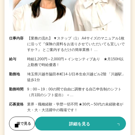
仕事内容
【業務の流れ】 ▼ステップ（1） A4サイズのマニュアル1枚
に沿って『保険の資料をお送りさせていただいても宜しいで
すか？』 とご案内するだけの簡単業務！ …
給与
時給1,200円～2,000円＋インセンティブあり ★月150H以
上勤務で時給優遇！
勤務地
埼玉県川越市脇田本町14-1/日本生命川越ビル2階 「川越駅」
徒歩1分
勤務時間
9：00～19：00の間で自由に調整する自己申告制のシフト
（月1回のシフト提出） ＜…
応募資格
業界・職種経験・学歴一切不問 ★30代～50代の未経験者が
大・大・大活躍中の職場です！
詳細を見る
後で見る