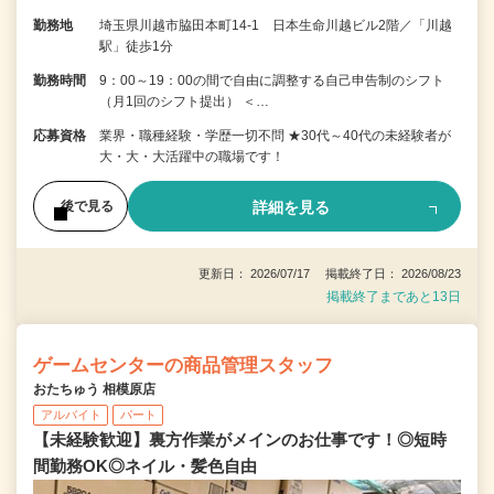
勤務地
埼玉県川越市脇田本町14-1 日本生命川越ビル2階／「川越
駅」徒歩1分
勤務時間
9：00～19：00の間で自由に調整する自己申告制のシフト
（月1回のシフト提出） ＜…
応募資格
業界・職種経験・学歴一切不問 ★30代～40代の未経験者が
大・大・大活躍中の職場です！
詳細を見る
後で見る
更新日： 2026/07/17 掲載終了日： 2026/08/23
掲載終了まであと13日
ゲームセンターの商品管理スタッフ
おたちゅう 相模原店
アルバイト
パート
【未経験歓迎】裏方作業がメインのお仕事です！◎短時
間勤務OK◎ネイル・髪色自由