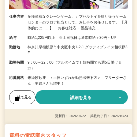
仕事内容
多種多様なクレーンゲーム、カプセルトイを取り扱うゲーム
センターのフロア担当として、お仕事をお任せします。 【具
体的には……】 ・お客様対応 ・景品補充…
給与
時給1,225円以上 ※土日祝日は通常時給＋30円～UP
勤務地
神奈川県相模原市中央区中央1-2-1 グッディプレイス相模原3
F
勤務時間
9：00～22：00（フルタイムでも短時間でも週5日働ける
方）
応募資格
未経験歓迎 ＜土日いずれか勤務出来る方＞ フリーターさ
ん・主婦さん活躍中！
詳細を見る
後で見る
更新日： 2026/07/22 掲載終了日： 2026/10/23
資料の電話案内スタッフ