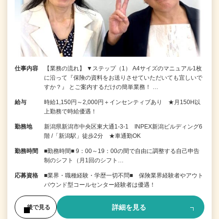
仕事内容
【業務の流れ】 ▼ステップ（1） A4サイズのマニュアル1枚
に沿って『保険の資料をお送りさせていただいても宜しいで
すか？』 とご案内するだけの簡単業務！ …
給与
時給1,150円～2,000円＋インセンティブあり ★月150H以
上勤務で時給優遇！
勤務地
新潟県新潟市中央区東大通1-3-1 INPEX新潟ビルディング6
階 /「新潟駅」徒歩2分 ★車通勤OK
勤務時間
■勤務時間■ 9：00～19：00の間で自由に調整する自己申告
制のシフト（月1回のシフト…
応募資格
■業界・職種経験・学歴一切不問■ 保険業界経験者やアウト
バウンド型コールセンター経験者は優遇！
詳細を見る
後で見る