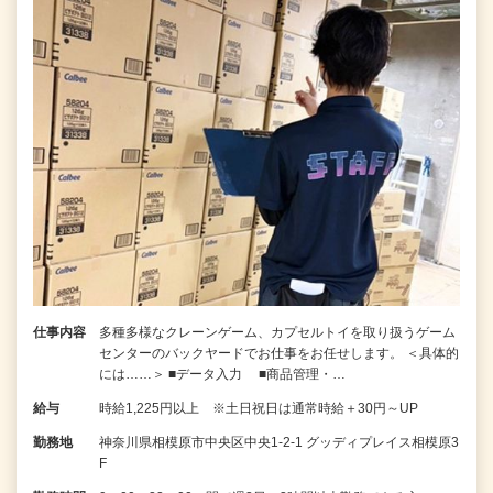
仕事内容
多種多様なクレーンゲーム、カプセルトイを取り扱うゲーム
センターのバックヤードでお仕事をお任せします。 ＜具体的
には……＞ ■データ入力 ■商品管理・…
給与
時給1,225円以上 ※土日祝日は通常時給＋30円～UP
勤務地
神奈川県相模原市中央区中央1-2-1 グッディプレイス相模原3
F