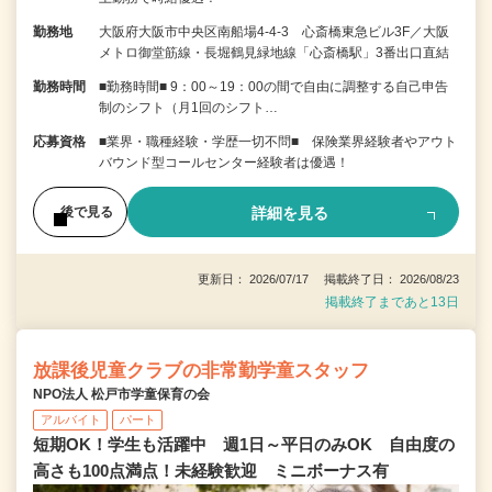
勤務地
大阪府大阪市中央区南船場4-4-3 心斎橋東急ビル3F／大阪
メトロ御堂筋線・長堀鶴見緑地線「心斎橋駅」3番出口直結
勤務時間
■勤務時間■ 9：00～19：00の間で自由に調整する自己申告
制のシフト（月1回のシフト…
応募資格
■業界・職種経験・学歴一切不問■ 保険業界経験者やアウト
バウンド型コールセンター経験者は優遇！
詳細を見る
後で見る
更新日： 2026/07/17 掲載終了日： 2026/08/23
掲載終了まであと13日
放課後児童クラブの非常勤学童スタッフ
NPO法人 松戸市学童保育の会
アルバイト
パート
短期OK！学生も活躍中 週1日～平日のみOK 自由度の
高さも100点満点！未経験歓迎 ミニボーナス有