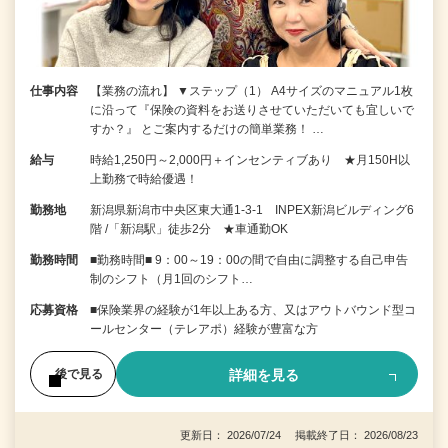
仕事内容
【業務の流れ】 ▼ステップ（1） A4サイズのマニュアル1枚
に沿って『保険の資料をお送りさせていただいても宜しいで
すか？』 とご案内するだけの簡単業務！ …
給与
時給1,250円～2,000円＋インセンティブあり ★月150H以
上勤務で時給優遇！
勤務地
新潟県新潟市中央区東大通1-3-1 INPEX新潟ビルディング6
階 /「新潟駅」徒歩2分 ★車通勤OK
勤務時間
■勤務時間■ 9：00～19：00の間で自由に調整する自己申告
制のシフト（月1回のシフト…
応募資格
■保険業界の経験が1年以上ある方、又はアウトバウンド型コ
ールセンター（テレアポ）経験が豊富な方
詳細を見る
後で見る
更新日： 2026/07/24 掲載終了日： 2026/08/23