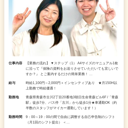
仕事内容
【業務の流れ】 ▼ステップ（1） A4サイズのマニュアル1枚
に沿って『保険の資料をお送りさせていただいても宜しいで
すか？』 とご案内するだけの簡単業務！ …
給与
時給1,100円～2,000円＋インセンティブあり ★月150H以
上勤務で時給優遇！
勤務地
青森県青森市古川2丁目20番地3朝日生命青森ビル6F /「青森
駅」徒歩7分、バス停「古川」から徒歩1分★車通勤OK（約
半数のスタッフがマイカー通勤しています！）
勤務時間
9：00～19：00の間で自由に調整する自己申告制のシフト
（月1回のシフト提出） ＜…