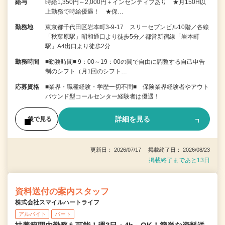
給与
時給1,350円～2,000円＋インセンティブあり ★月150H以
上勤務で時給優遇！ ★保…
勤務地
東京都千代田区岩本町3-9-17 スリーセブンビル10階／各線
「秋葉原駅」昭和通口より徒歩5分／都営新宿線「岩本町
駅」A4出口より徒歩2分
勤務時間
■勤務時間■ 9：00～19：00の間で自由に調整する自己申告
制のシフト（月1回のシフト…
応募資格
■業界・職種経験・学歴一切不問■ 保険業界経験者やアウト
バウンド型コールセンター経験者は優遇！
詳細を見る
後で見る
更新日： 2026/07/17 掲載終了日： 2026/08/23
掲載終了まであと13日
資料送付の案内スタッフ
株式会社スマイルハートライフ
アルバイト
パート