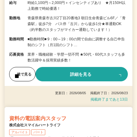
給与
時給1,100円～2,000円＋インセンティブあり ★月150H以
上勤務で時給優遇！
勤務地
青森県青森市古川2丁目20番地3 朝日生命青森ビル6F／「青
森駅」徒歩7分 バス停「古川」から徒歩1分★車通勤OK
（約半数のスタッフがマイカー通勤しています！）
勤務時間
■勤務時間■ 9：00～19：00の間で自由に調整する自己申告
制のシフト（月1回のシフト…
応募資格
業界・職種経験・学歴一切不問 ★50代・60代スタッフも多
数活躍中＆採用実績多数！
詳細を見る
後で見る
更新日： 2026/08/05 掲載終了日： 2026/08/23
掲載終了まであと13日
資料の電話案内スタッフ
株式会社スマイルハートライフ
アルバイト
パート