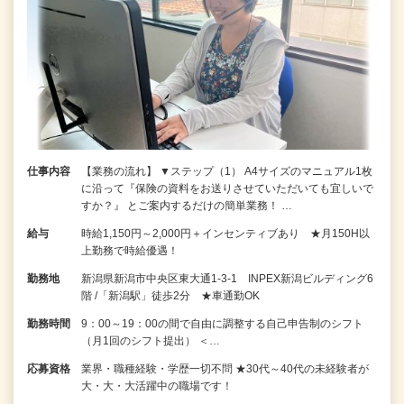
仕事内容
【業務の流れ】 ▼ステップ（1） A4サイズのマニュアル1枚
に沿って『保険の資料をお送りさせていただいても宜しいで
すか？』 とご案内するだけの簡単業務！ …
給与
時給1,150円～2,000円＋インセンティブあり ★月150H以
上勤務で時給優遇！
勤務地
新潟県新潟市中央区東大通1-3-1 INPEX新潟ビルディング6
階 /「新潟駅」徒歩2分 ★車通勤OK
勤務時間
9：00～19：00の間で自由に調整する自己申告制のシフト
（月1回のシフト提出） ＜…
応募資格
業界・職種経験・学歴一切不問 ★30代～40代の未経験者が
大・大・大活躍中の職場です！