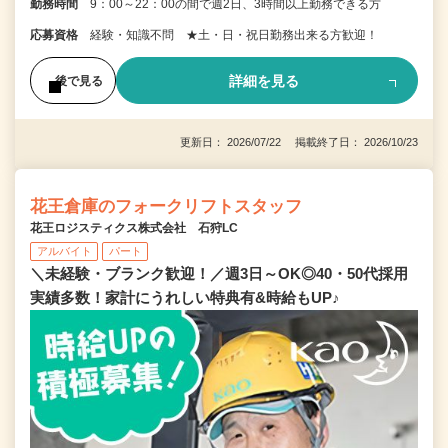
勤務時間
9：00～22：00の間で週2日、3時間以上勤務できる方
応募資格
経験・知識不問 ★土・日・祝日勤務出来る方歓迎！
詳細を見る
後で見る
更新日： 2026/07/22 掲載終了日： 2026/10/23
花王倉庫のフォークリフトスタッフ
花王ロジスティクス株式会社 石狩LC
アルバイト
パート
＼未経験・ブランク歓迎！／週3日～OK◎40・50代採用
実績多数！家計にうれしい特典有&時給もUP♪