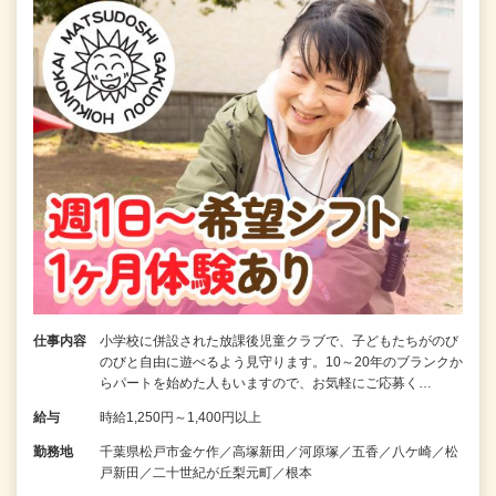
仕事内容
小学校に併設された放課後児童クラブで、子どもたちがのび
のびと自由に遊べるよう見守ります。10～20年のブランクか
らパートを始めた人もいますので、お気軽にご応募く…
給与
時給1,250円～1,400円以上
勤務地
千葉県松戸市金ケ作／高塚新田／河原塚／五香／八ケ崎／松
戸新田／二十世紀が丘梨元町／根本