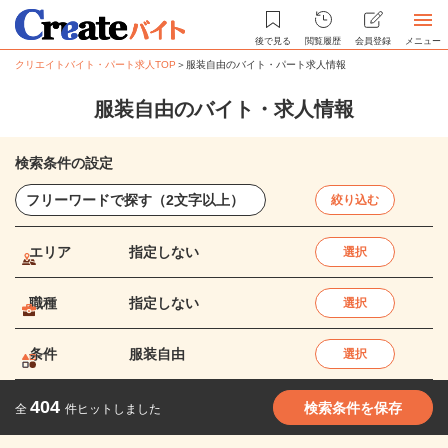
後で見る
閲覧履歴
会員登録
メニュー
クリエイトバイト・パート求人TOP
＞
服装自由のバイト・パート求人情報
服装自由のバイト・求人情報
検索条件の設定
絞り込む
エリア
指定しない
選択
職種
指定しない
選択
条件
服装自由
選択
404
検索条件を保存
全
件ヒットしました