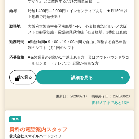
すか？』 とご案内するだけの簡単業務！ …
給与
時給1,400円～2,000円＋インセンティブあり ★月150H以
上勤務で時給優遇！
勤務地
大阪府大阪市中央区南船場4-4-3 心斎橋東急ビル3F／大阪
メトロ御堂筋線・長堀鶴見緑地線「心斎橋駅」3番出口直結
勤務時間
■勤務時間■ 9：00～19：00の間で自由に調整する自己申告
制のシフト（月1回のシフト…
応募資格
■保険業界の経験が1年以上ある方、又はアウトバウンド型コ
ールセンター（テレアポ）経験が豊富な方
詳細を見る
後で見る
更新日： 2026/07/17 掲載終了日： 2026/08/23
掲載終了まであと13日
NEW
資料の電話案内スタッフ
株式会社スマイルハートライフ