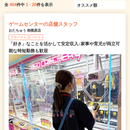
404
1
-
20
全
件中
件を表示
ゲームセンターの店舗スタッフ
おたちゅう 相模原店
アルバイト
パート
「好き」なことを活かして安定収入♪家事や育児が両立可
能な時短勤務も歓迎