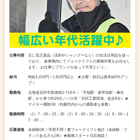
仕事内容
主に花王製品（洗剤やシャンプーなど）の生活日用品を扱っ
ており、 倉庫構内にてフォークリフトの乗務作業をお任せし
ます。 お仕事にブランクがあって不安という…
給与
時給1,410円～1,825円以上 ★土曜・祝日は基本給5%アッ
プ！
勤務地
北海道石狩市新港南2-718-6（「手稲駅・新琴似駅・麻生
駅」から車で約20分／バス停「石狩工業団地」徒歩6分）★
マイカー通勤OK（札幌市内からの通勤者も多数）
勤務時間
（1）7：00～15：30 （2）8：00～16：30 （3）9：00～1
7：30 …
応募資格
未経験OK！学歴不問！要フォークリフト免許（未経験・ブ
ランクある方もOK）★勤務スタート日応相談！