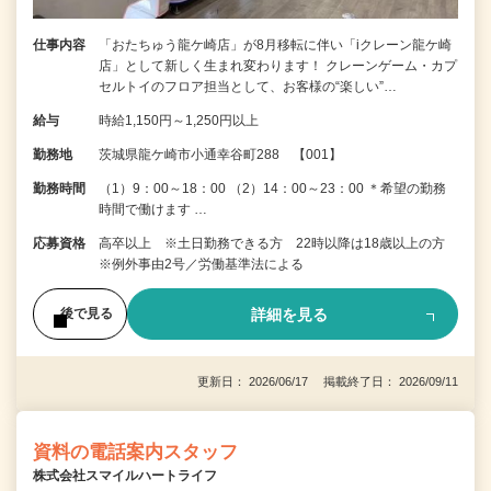
仕事内容
「おたちゅう龍ケ崎店」が8月移転に伴い「iクレーン龍ケ崎
店」として新しく生まれ変わります！ クレーンゲーム・カプ
セルトイのフロア担当として、お客様の“楽しい”…
給与
時給1,150円～1,250円以上
勤務地
茨城県龍ケ崎市小通幸谷町288 【001】
勤務時間
（1）9：00～18：00 （2）14：00～23：00 ＊希望の勤務
時間で働けます …
応募資格
高卒以上 ※土日勤務できる方 22時以降は18歳以上の方
※例外事由2号／労働基準法による
詳細を見る
後で見る
更新日： 2026/06/17 掲載終了日： 2026/09/11
資料の電話案内スタッフ
株式会社スマイルハートライフ