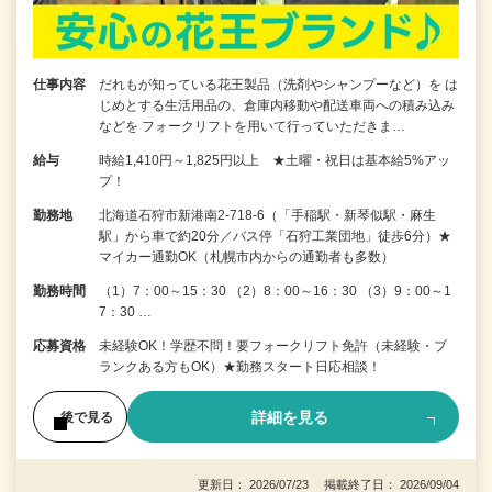
仕事内容
だれもが知っている花王製品（洗剤やシャンプーなど）を は
じめとする生活用品の、倉庫内移動や配送車両への積み込み
などを フォークリフトを用いて行っていただきま…
給与
時給1,410円～1,825円以上 ★土曜・祝日は基本給5%アッ
プ！
勤務地
北海道石狩市新港南2-718-6（「手稲駅・新琴似駅・麻生
駅」から車で約20分／バス停「石狩工業団地」徒歩6分）★
マイカー通勤OK（札幌市内からの通勤者も多数）
勤務時間
（1）7：00～15：30 （2）8：00～16：30 （3）9：00～1
7：30 …
応募資格
未経験OK！学歴不問！要フォークリフト免許（未経験・ブ
ランクある方もOK）★勤務スタート日応相談！
詳細を見る
後で見る
更新日： 2026/07/23 掲載終了日： 2026/09/04