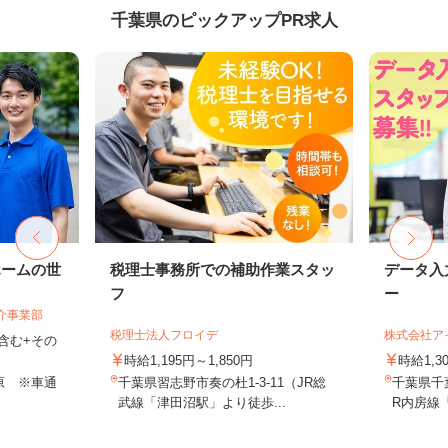
千葉県のピックアップPR求人
ホームの世
税理士事務所での補助作業スタッ
データ入
フ
ー
介事業部
税理士法人フロイデ
株式会社ア
当含む+その
時給1,195円～1,850円
時給1,
原 ※車通
千葉県習志野市奏の杜1-3-11（JR総
千葉県千葉
武線「津田沼駅」より徒歩...
R内房線「