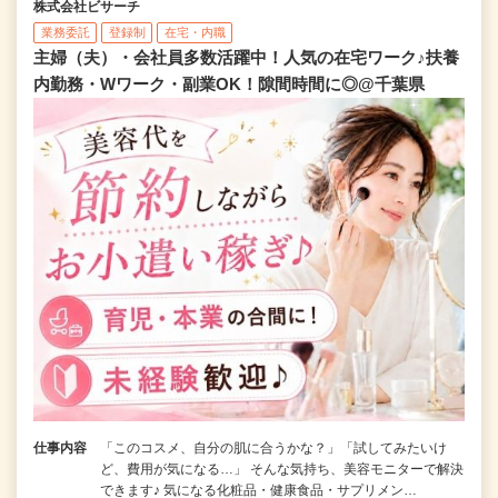
株式会社ビサーチ
業務委託
登録制
在宅・内職
主婦（夫）・会社員多数活躍中！人気の在宅ワーク♪扶養
内勤務・Wワーク・副業OK！隙間時間に◎@千葉県
仕事内容
「このコスメ、自分の肌に合うかな？」「試してみたいけ
ど、費用が気になる…」 そんな気持ち、美容モニターで解決
できます♪ 気になる化粧品・健康食品・サプリメン…