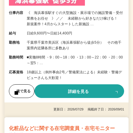
仕事内容
《 海浜幕張駅すぐの大型施設・展示場での施設警備・受付
業務をお任せ 》 ／／ 未経験から好きなだけ稼げる！
新規案件！4月からスタートした新施設 …
給与
日給9,600円〜日給14,400円
勤務地
千葉県千葉市美浜区（海浜幕張駅から徒歩5分） その他千
葉県内近隣各所に多数あり
勤務時間
■実働8時間 ・9：00～18：00 ・13：00～22：00 ・20：00
～翌5：…
応募資格
18歳以上（例外事由2号／警備業法による）未経験・警備デ
ビューさんも大歓迎！
詳細を見る
後で見る
更新日： 2026/07/29 掲載終了日： 2026/09/01
化粧品などに関する在宅調査員・在宅モニター