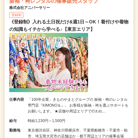
振袖・袴レンタルの催事販売スタッフ
株式会社アニバーサリー
登録制
《登録制》入れる土日祝だけ&週1日～OK！着付けや着物
の知識もイチから学べる♪【東京エリア】
仕事内容
「100年企業」きものやまとグループの 振袖・袴のレンタル
専門店『KIMONO＆』。 お客様が振袖・袴を選ぶサポートを
お願いします。 ★店舗や周辺エリアで行われ…
給与
時給1,230円～1,500円
勤務地
東京都渋谷区、神奈川県横浜市、千葉県船橋市・千葉市・柏
市、埼玉県大宮市の店舗ほか・都下周辺エリアの催事会場