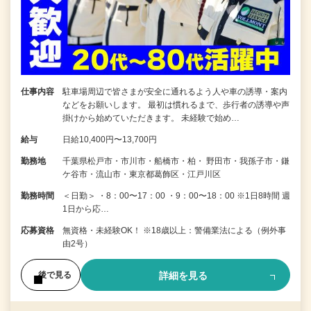
仕事内容
駐車場周辺で皆さまが安全に通れるよう人や車の誘導・案内
などをお願いします。 最初は慣れるまで、歩行者の誘導や声
掛けから始めていただきます。 未経験で始め…
給与
日給10,400円〜13,700円
勤務地
千葉県松戸市・市川市・船橋市・柏・ 野田市・我孫子市・鎌
ケ谷市・流山市・東京都葛飾区・江戸川区
勤務時間
＜日勤＞ ・8：00〜17：00 ・9：00〜18：00 ※1日8時間 週
1日から応…
応募資格
無資格・未経験OK！ ※18歳以上：警備業法による（例外事
由2号）
詳細を見る
後で見る