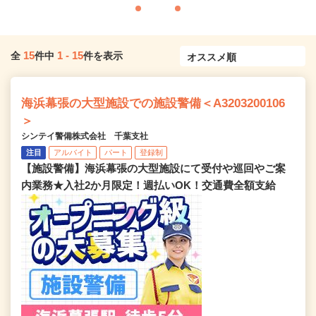
15
1
-
15
全
件中
件を表示
海浜幕張の大型施設での施設警備＜A3203200106
＞
シンテイ警備株式会社 千葉支社
注目
アルバイト
パート
登録制
【施設警備】海浜幕張の大型施設にて受付や巡回やご案
内業務★入社2か月限定！週払いOK！交通費全額支給