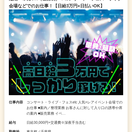
会場などでのお仕事！【日給3万円×日払いOK】
仕事内容
コンサート・ライブ・フェスetc 人気×レアイベント会場での
お仕事 ■案内／整理業務 お客さんに対して入り口の誘導や席
の案内 ■販売業務 イベ…
給与
日給30,000円+交通費※深夜手当含む
勤務地
東京都／千葉県