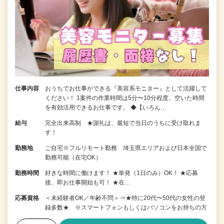
仕事内容
おうちでお仕事ができる『美容系モニター』として活躍して
ください！ 1案件の作業時間は5分〜10分程度。空いた時間
を有効活用できるお仕事です。 ◆【いろん…
給与
完全出来高制 ★謝礼は、最短で当日のうちに受け取れま
す！
勤務地
ご自宅※フルリモート勤務 埼玉県エリアおよび日本全国で
勤務可能（在宅OK）
勤務時間
好きな時間に働けます！ ★単発（1日のみ）OK！ ★応募
後、即お仕事開始も可！ ★在…
応募資格
＜未経験者OK／年齢不問＞⇒★特に20代〜50代の女性の登
録多数★ ※スマートフォンもしくはパソコンをお持ちの方