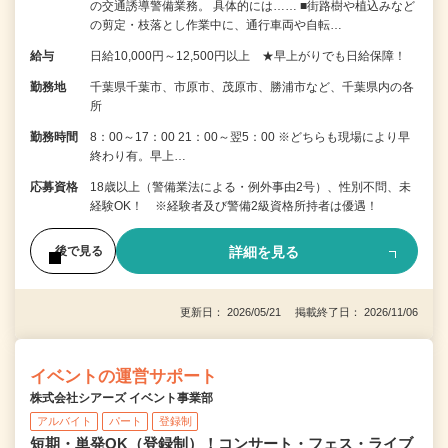
の交通誘導警備業務。 具体的には…… ■街路樹や植込みなど
の剪定・枝落とし作業中に、通行車両や自転…
給与
日給10,000円～12,500円以上 ★早上がりでも日給保障！
勤務地
千葉県千葉市、市原市、茂原市、勝浦市など、千葉県内の各
所
勤務時間
8：00～17：00 21：00～翌5：00 ※どちらも現場により早
終わり有。早上…
応募資格
18歳以上（警備業法による・例外事由2号）、性別不問、未
経験OK！ ※経験者及び警備2級資格所持者は優遇！
詳細を見る
後で見る
更新日： 2026/05/21 掲載終了日： 2026/11/06
イベントの運営サポート
株式会社シアーズ イベント事業部
アルバイト
パート
登録制
短期・単発OK（登録制）！コンサート・フェス・ライブ