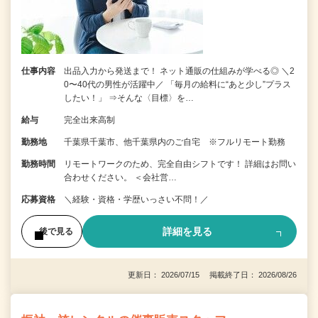
仕事内容
出品入力から発送まで！ ネット通販の仕組みが学べる◎ ＼2
0〜40代の男性が活躍中／ 「毎月の給料に“あと少し”プラス
したい！」 ⇒そんな〈目標〉を…
給与
完全出来高制
勤務地
千葉県千葉市、他千葉県内のご自宅 ※フルリモート勤務
勤務時間
リモートワークのため、完全自由シフトです！ 詳細はお問い
合わせください。 ＜会社営…
応募資格
＼経験・資格・学歴いっさい不問！／
詳細を見る
後で見る
更新日： 2026/07/15 掲載終了日： 2026/08/26