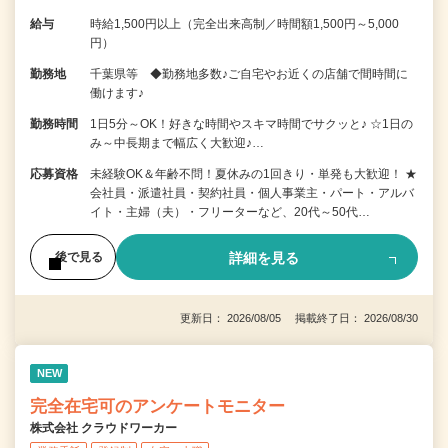
給与
時給1,500円以上（完全出来高制／時間額1,500円～5,000
円）
勤務地
千葉県等 ◆勤務地多数♪ご自宅やお近くの店舗で間時間に
働けます♪
勤務時間
1日5分～OK！好きな時間やスキマ時間でサクッと♪ ☆1日の
み～中長期まで幅広く大歓迎♪…
応募資格
未経験OK＆年齢不問！夏休みの1回きり・単発も大歓迎！ ★
会社員・派遣社員・契約社員・個人事業主・パート・アルバ
イト・主婦（夫）・フリーターなど、20代～50代…
詳細を見る
後で見る
更新日： 2026/08/05 掲載終了日： 2026/08/30
NEW
完全在宅可のアンケートモニター
株式会社 クラウドワーカー