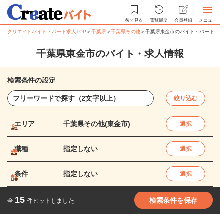
後で見る
閲覧履歴
会員登録
メニュー
クリエイトバイト・パート求人TOP
＞
千葉県
＞
千葉県その他
＞
千葉県東金市のバイト・パート求
千葉県東金市のバイト・求人情報
検索条件の設定
絞り込む
エリア
千葉県その他(東金市)
選択
職種
指定しない
選択
条件
指定しない
選択
15
検索条件を保存
全
件ヒットしました