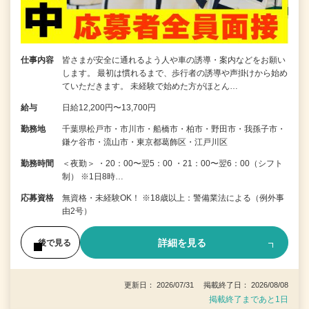
仕事内容
皆さまが安全に通れるよう人や車の誘導・案内などをお願い
します。 最初は慣れるまで、歩行者の誘導や声掛けから始め
ていただきます。 未経験で始めた方がほとん…
給与
日給12,200円〜13,700円
勤務地
千葉県松戸市・市川市・船橋市・柏市・野田市・我孫子市・
鎌ケ谷市・流山市・東京都葛飾区・江戸川区
勤務時間
＜夜勤＞ ・20：00〜翌5：00 ・21：00〜翌6：00（シフト
制） ※1日8時…
応募資格
無資格・未経験OK！ ※18歳以上：警備業法による（例外事
由2号）
詳細を見る
後で見る
更新日： 2026/07/31 掲載終了日： 2026/08/08
掲載終了まであと1日