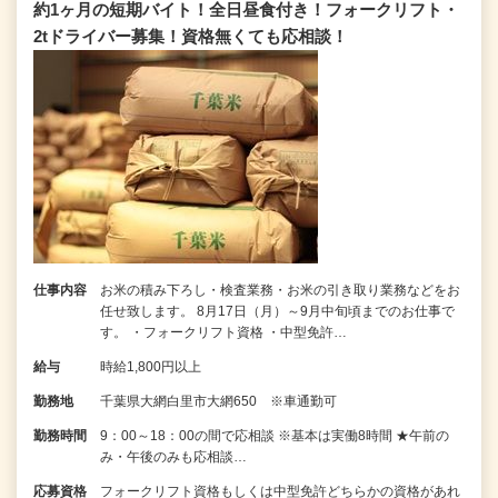
約1ヶ月の短期バイト！全日昼食付き！フォークリフト・
2tドライバー募集！資格無くても応相談！
仕事内容
お米の積み下ろし・検査業務・お米の引き取り業務などをお
任せ致します。 8月17日（月）～9月中旬頃までのお仕事で
す。 ・フォークリフト資格 ・中型免許…
給与
時給1,800円以上
勤務地
千葉県大網白里市大網650 ※車通勤可
勤務時間
9：00～18：00の間で応相談 ※基本は実働8時間 ★午前の
み・午後のみも応相談…
応募資格
フォークリフト資格もしくは中型免許どちらかの資格があれ