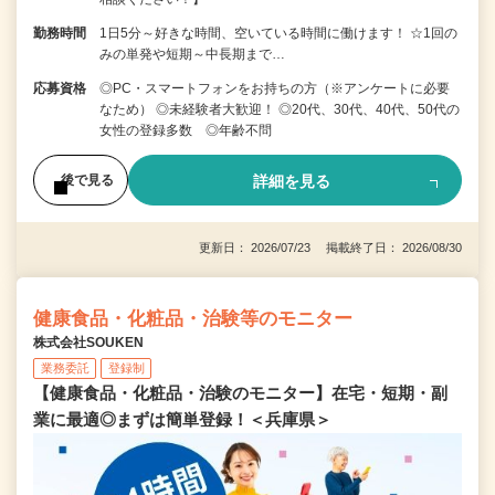
勤務時間
1日5分～好きな時間、空いている時間に働けます！ ☆1回の
みの単発や短期～中長期まで…
応募資格
◎PC・スマートフォンをお持ちの方（※アンケートに必要
なため） ◎未経験者大歓迎！ ◎20代、30代、40代、50代の
女性の登録多数 ◎年齢不問
詳細を見る
後で見る
更新日： 2026/07/23 掲載終了日： 2026/08/30
健康食品・化粧品・治験等のモニター
株式会社SOUKEN
業務委託
登録制
【健康食品・化粧品・治験のモニター】在宅・短期・副
業に最適◎まずは簡単登録！＜兵庫県＞