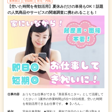
業務委託
登録制
在宅・内職
【空いた時間を有効活用】夏休みだけの単発もOK！話題
の人気商品やサービスの関連調査に携われることも！
仕事内容
おうちでお仕事ができる『美容系モニター』として活躍して
ください！ 1案件の作業時間は5分〜10分程度。空いた時間
を有効活用できるお仕事です。 ◆【いろん…
給与
完全出来高制 ★謝礼は、最短で当日のうちに受け取れま