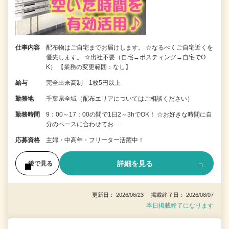
仕事内容
配布物はご自宅までお届けします。 ☆なるべくご自宅近くを
優先します。 ☆出社不要（自宅→ポスティング→自宅でO
K） 【業務の変更範囲：なし】
給与
完全出来高制 1枚5円以上
勤務地
千葉県全域（配布エリアについてはご相談ください）
勤務時間
9：00～17：00の間で1日2～3hでOK！ ☆お好きな時間に自
分のペースに合わせてお…
応募資格
主婦・中高年・フリーター活躍中！
詳細を見る
後で見る
更新日： 2026/06/23 掲載終了日： 2026/08/07
本日掲載終了になります