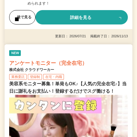
められます！
詳細を見る
後で見る
更新日： 2026/07/21 掲載終了日： 2026/11/13
NEW
アンケートモニター（完全在宅）
株式会社 クラウドワーカー
業務委託
登録制
在宅・内職
美容系モニター募集！単発もOK♪【人気の完全在宅♪】当
日に謝礼をお支払い！登録するだけでスグ働ける！