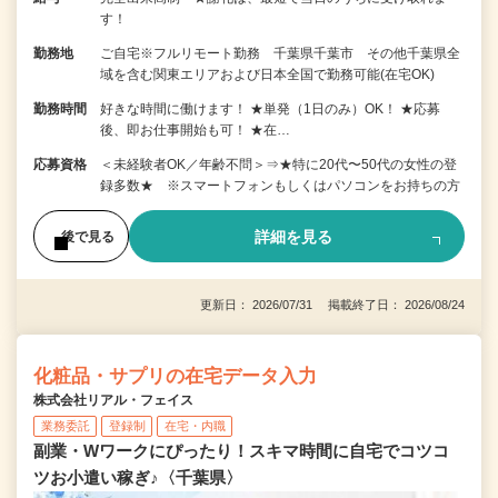
す！
勤務地
ご自宅※フルリモート勤務 千葉県千葉市 その他千葉県全
域を含む関東エリアおよび日本全国で勤務可能(在宅OK)
勤務時間
好きな時間に働けます！ ★単発（1日のみ）OK！ ★応募
後、即お仕事開始も可！ ★在…
応募資格
＜未経験者OK／年齢不問＞⇒★特に20代〜50代の女性の登
録多数★ ※スマートフォンもしくはパソコンをお持ちの方
詳細を見る
後で見る
更新日： 2026/07/31 掲載終了日： 2026/08/24
化粧品・サプリの在宅データ入力
株式会社リアル・フェイス
業務委託
登録制
在宅・内職
副業・Wワークにぴったり！スキマ時間に自宅でコツコ
ツお小遣い稼ぎ♪〈千葉県〉