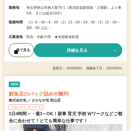
勤務地
埼玉県狭山市南入曽78-1（西武鉄道新宿線「入曽駅」より車
5分、または徒歩18分）
勤務時間
（1）6：00～9：00 （2）13：00～18：00 （3）22：00～
翌6：00 上記…
応募資格
性別・年齢不問 ★未経験者歓迎
詳細を見る
後で見る
更新日： 2026/03/31 掲載終了日： 2027/03/31
NEW
鮮魚店のパック詰めや陳列
株式会社旬 ／ さかなや旬 初山店
アルバイト
パート
1日4時間～・週3～OK！家事 育児 学校 Wワークなどご都
合に合わせて！とても簡単な仕事です！