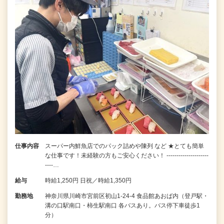
仕事内容
スーパー内鮮魚店でのパック詰めや陳列 など ★とても簡単
な仕事です！未経験の方もご安心ください！ ---------------------
----…
給与
時給1,250円 日祝／時給1,350円
勤務地
神奈川県川崎市宮前区初山1-24-4 食品館あおば内（登戸駅・
溝の口駅南口・柿生駅南口 各バスあり。バス停下車徒歩1
分）