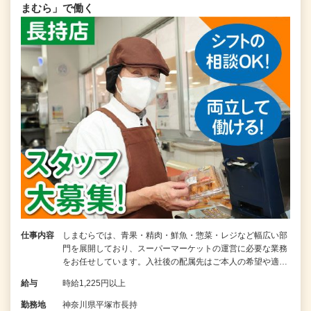
まむら」で働く
仕事内容
しまむらでは、青果・精肉・鮮魚・惣菜・レジなど幅広い部
門を展開しており、スーパーマーケットの運営に必要な業務
をお任せしています。入社後の配属先はご本人の希望や適…
給与
時給1,225円以上
勤務地
神奈川県平塚市長持