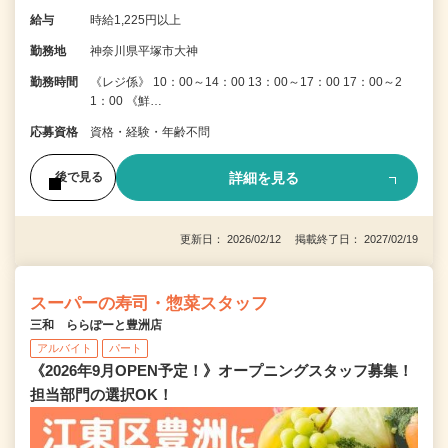
給与
時給1,225円以上
勤務地
神奈川県平塚市大神
勤務時間
《レジ係》 10：00～14：00 13：00～17：00 17：00～2
1：00 《鮮…
応募資格
資格・経験・年齢不問
詳細を見る
後で見る
更新日： 2026/02/12 掲載終了日： 2027/02/19
スーパーの寿司・惣菜スタッフ
三和 ららぽーと豊洲店
アルバイト
パート
《2026年9月OPEN予定！》オープニングスタッフ募集！
担当部門の選択OK！