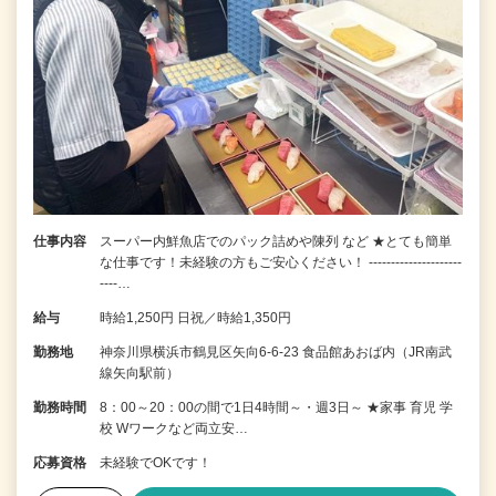
仕事内容
スーパー内鮮魚店でのパック詰めや陳列 など ★とても簡単
な仕事です！未経験の方もご安心ください！ ---------------------
----…
給与
時給1,250円 日祝／時給1,350円
勤務地
神奈川県横浜市鶴見区矢向6-6-23 食品館あおば内（JR南武
線矢向駅前）
勤務時間
8：00～20：00の間で1日4時間～・週3日～ ★家事 育児 学
校 Wワークなど両立安…
応募資格
未経験でOKです！