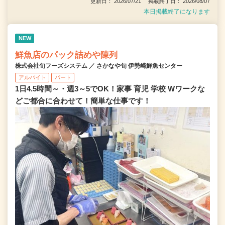
更新日： 2026/07/21 掲載終了日： 2026/08/07
本日掲載終了になります
NEW
鮮魚店のパック詰めや陳列
株式会社旬フーズシステム ／ さかなや旬 伊勢崎鮮魚センター
アルバイト
パート
1日4.5時間～・週3～5でOK！家事 育児 学校 Wワークな
どご都合に合わせて！簡単な仕事です！