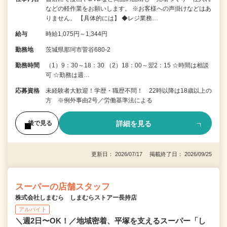
などの軽作業をお願いします。 ※お客様への声掛けなどはあ
りません。 【具体的には】 ◆レジ業務…
給与
時給1,075円～1,344円
勤務地
茨城県那珂市菅谷680-2
勤務時間
（1）9：30～18：30 （2）18：00～翌2：15 ☆時間は相談
可 ☆勤務は週…
応募資格
未経験者大歓迎！学歴・職歴不問！ 22時以降は18歳以上の
方 ※例外事由2号／労働基準法による
詳細を見る
後で見る
更新日： 2026/07/17 掲載終了日： 2026/09/25
スーパーの店舗スタッフ
株式会社しまむら しまむらストアー長持店
アルバイト
＼週2日〜OK！／地域密着、平塚を支えるスーパー「し