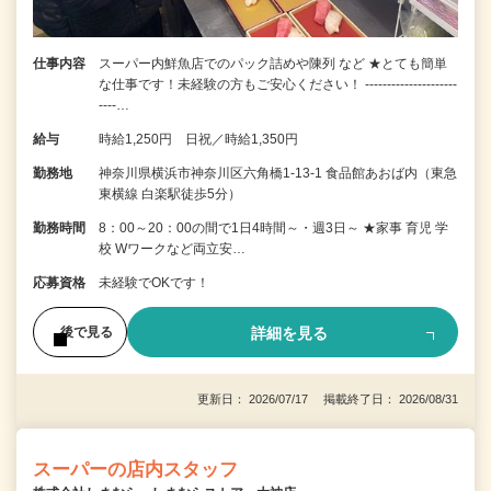
仕事内容
スーパー内鮮魚店でのパック詰めや陳列 など ★とても簡単
な仕事です！未経験の方もご安心ください！ ---------------------
----…
給与
時給1,250円 日祝／時給1,350円
勤務地
神奈川県横浜市神奈川区六角橋1-13-1 食品館あおば内（東急
東横線 白楽駅徒歩5分）
勤務時間
8：00～20：00の間で1日4時間～・週3日～ ★家事 育児 学
校 Wワークなど両立安…
応募資格
未経験でOKです！
詳細を見る
後で見る
更新日： 2026/07/17 掲載終了日： 2026/08/31
スーパーの店内スタッフ