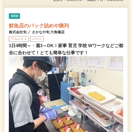
NEW
鮮魚店のパック詰めや陳列
株式会社旬 ／ さかなや旬 六角橋店
アルバイト
パート
1日4時間～・週3～OK！家事 育児 学校 Wワークなどご都
合に合わせて！とても簡単な仕事です！