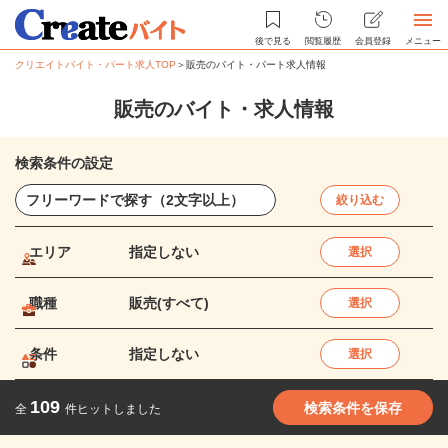
後で見る
閲覧履歴
会員登録
メニュー
クリエイトバイト・パート求人TOP
＞
販売のバイト・パート求人情報
販売のバイト・求人情報
検索条件の設定
絞り込む
エリア
指定しない
選択
職種
販売(すべて)
選択
条件
指定しない
選択
109
検索条件を保存
全
件ヒットしました