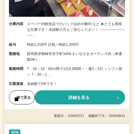
仕事内容
スーパー内鮮魚店でのパック詰めや陳列 など ★とても簡単
な仕事です！未経験の方もご安心ください！ ---------------------
----…
給与
時給1,250円 日祝／時給1,300円
勤務地
群馬県伊勢崎市宮子町3406-3 いせさきガーデンズ内（車通
勤OK）
勤務時間
7：30～18：00の間で1日4.5時間～・週3～5日 ＜シフト例
＞ 7：30～1…
応募資格
未経験でOKです！
詳細を見る
後で見る
更新日： 2026/07/17 掲載終了日： 2026/08/31
NEW