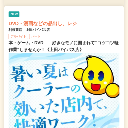
NEW
DVD・漫画などの品出し、レジ
利根書店 上田バイパス店
アルバイト
パート
本・ゲーム・DVD……好きなモノに囲まれて“コツコツ軽
作業”しませんか！《上田バイパス店》