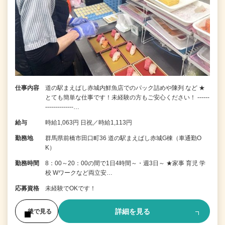
仕事内容
道の駅まえばし赤城内鮮魚店でのパック詰めや陳列 など ★
とても簡単な仕事です！未経験の方もご安心ください！ ------
--------------…
給与
時給1,063円 日祝／時給1,113円
勤務地
群馬県前橋市田口町36 道の駅まえばし赤城G棟（車通勤O
K）
勤務時間
8：00～20：00の間で1日4時間～・週3日～ ★家事 育児 学
校 Wワークなど両立安…
応募資格
未経験でOKです！
詳細を見る
後で見る