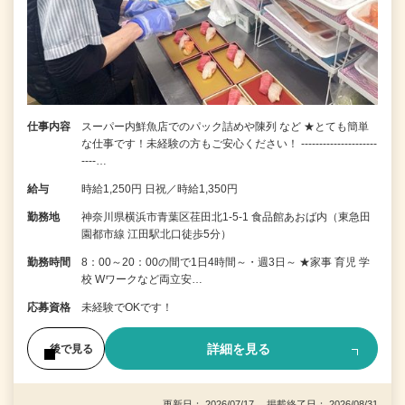
仕事内容
スーパー内鮮魚店でのパック詰めや陳列 など ★とても簡単
な仕事です！未経験の方もご安心ください！ ---------------------
----…
給与
時給1,250円 日祝／時給1,350円
勤務地
神奈川県横浜市青葉区荏田北1-5-1 食品館あおば内（東急田
園都市線 江田駅北口徒歩5分）
勤務時間
8：00～20：00の間で1日4時間～・週3日～ ★家事 育児 学
校 Wワークなど両立安…
応募資格
未経験でOKです！
詳細を見る
後で見る
更新日： 2026/07/17 掲載終了日： 2026/08/31