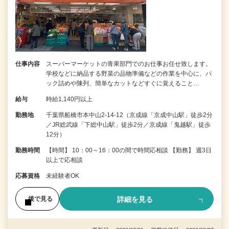
仕事内容
スーパーマーケットの青果部門でのお仕事お任せ致します。
学校などに納品する野菜の品物準備などの作業を中心に、パ
ック詰めや陳列、簡単なカットなどすぐに覚えること…
給与
時給1,140円以上
勤務地
千葉県船橋市本中山2-14-12（京成線「京成中山駅」徒歩2分
／JR総武線「下総中山駅」徒歩2分／京成線「鬼越駅」徒歩
12分）
勤務時間
【時間】 10：00～16：00の間で時間応相談 【勤務】 週3日
以上で応相談
応募資格
未経験者OK
詳細を見る
後で見る