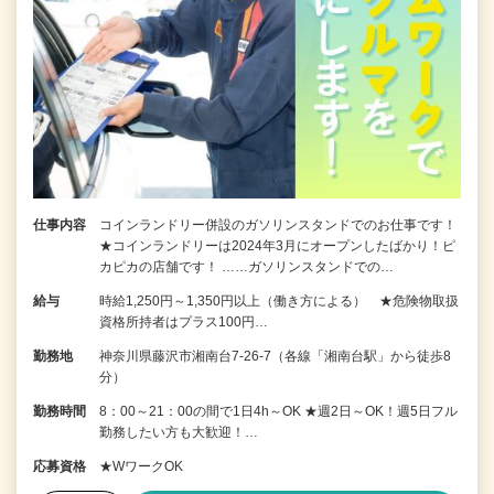
仕事内容
コインランドリー併設のガソリンスタンドでのお仕事です！
★コインランドリーは2024年3月にオープンしたばかり！ピ
カピカの店舗です！ ……ガソリンスタンドでの…
給与
時給1,250円～1,350円以上（働き方による） ★危険物取扱
資格所持者はプラス100円…
勤務地
神奈川県藤沢市湘南台7-26-7（各線「湘南台駅」から徒歩8
分）
勤務時間
8：00～21：00の間で1日4h～OK ★週2日～OK！週5日フル
勤務したい方も大歓迎！…
応募資格
★WワークOK