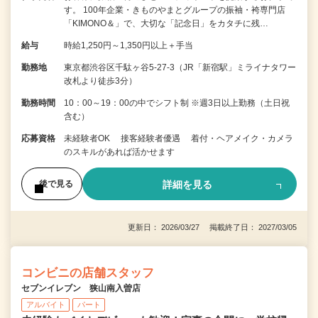
す。 100年企業・きものやまとグループの振袖・袴専門店
「KIMONO＆」で、大切な「記念日」をカタチに残…
給与
時給1,250円～1,350円以上＋手当
勤務地
東京都渋谷区千駄ヶ谷5-27-3（JR「新宿駅」ミライナタワー
改札より徒歩3分）
勤務時間
10：00～19：00の中でシフト制 ※週3日以上勤務（土日祝
含む）
応募資格
未経験者OK 接客経験者優遇 着付・ヘアメイク・カメラ
のスキルがあれば活かせます
詳細を見る
後で見る
更新日： 2026/03/27 掲載終了日： 2027/03/05
コンビニの店舗スタッフ
セブンイレブン 狭山南入曽店
アルバイト
パート