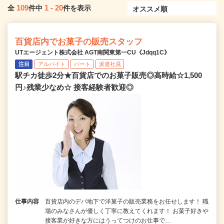
109
1
-
20
全
件中
件を表示
百貨店内でお菓子の販売スタッフ
UTエージェント株式会社 AGT南関東第一CU《Jdqq1C》
注目
アルバイト
パート
派遣社員
駅チカ徒歩2分★百貨店でのお菓子販売◎高時給☆1,500
円♪残業少なめ☆ 接客経験者歓迎◎
仕事内容
百貨店内のデパ地下で洋菓子の販売業務をお任せします！ 職
場のみなさんが優しく丁寧に教えてくれます！ お菓子好きや
接客業が好きな方にはうってつけのお仕事で…