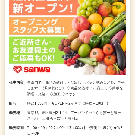
仕事内容
各部門で、商品の値付け・品出し・パック詰めなどをお任せ
します♪ 《具体的には》 ◇商品の値付け ◇品出し ◇簡単な
調理（惣菜） ◇加工 ◇パック…
給与
時給1,350円 ★OPEN～2ヶ月間は時給＋100円！
勤務地
東京都江東区豊洲2-1-14 アーバンドックららぽーと豊洲
スーパー三和 ららぽーと豊洲店
勤務時間
7：00～19：00 7：00～17：00の中で実働4～8時間 ★週3
日～OK