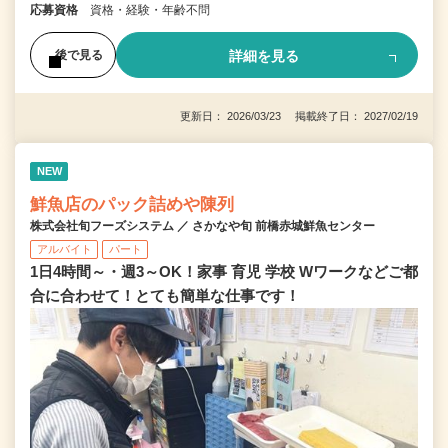
応募資格
資格・経験・年齢不問
詳細を見る
後で見る
更新日： 2026/03/23 掲載終了日： 2027/02/19
NEW
鮮魚店のパック詰めや陳列
株式会社旬フーズシステム ／ さかなや旬 前橋赤城鮮魚センター
アルバイト
パート
1日4時間～・週3～OK！家事 育児 学校 Wワークなどご都
合に合わせて！とても簡単な仕事です！