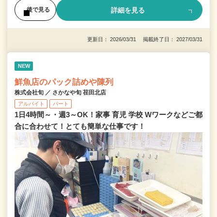
詳細を見る
後で見る
更新日： 2026/03/31 掲載終了日： 2027/03/31
NEW
鮮魚店のパック詰めや陳列
株式会社旬 ／ さかなや旬 荏田北店
アルバイト
パート
1日4時間～・週3～OK！家事 育児 学校 Wワークなどご都
合に合わせて！とても簡単な仕事です！