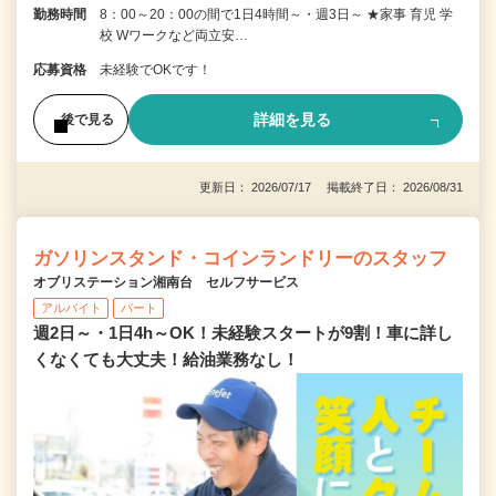
勤務時間
8：00～20：00の間で1日4時間～・週3日～ ★家事 育児 学
校 Wワークなど両立安…
応募資格
未経験でOKです！
詳細を見る
後で見る
更新日： 2026/07/17 掲載終了日： 2026/08/31
ガソリンスタンド・コインランドリーのスタッフ
オブリステーション湘南台 セルフサービス
アルバイト
パート
週2日～・1日4h～OK！未経験スタートが9割！車に詳し
くなくても大丈夫！給油業務なし！