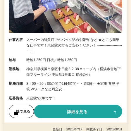
仕事内容
スーパー内鮮魚店でのパック詰めや陳列 など ★とても簡単
な仕事です！未経験の方もご安心ください！ ---------------------
----…
給与
時給1,250円 日祝／時給1,350円
勤務地
神奈川県横浜市泉区中田南3-2-38 Aコープ内（横浜市営地下
鉄ブルーライン 中田駅1番出口 徒歩2分）
勤務時間
8：00～20：00の間で1日4時間～・週3日～ ★家事 育児 学
校 Wワークなど両立安…
応募資格
未経験でOKです！
詳細を見る
後で見る
更新日： 2026/07/17 掲載終了日： 2026/08/31