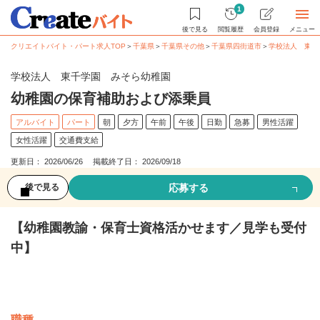
1
後で見る
閲覧履歴
会員登録
メニュー
クリエイトバイト・パート求人TOP
＞
千葉県
＞
千葉県その他
＞
千葉県四街道市
＞
学校法人 東千
学校法人 東千学園 みそら幼稚園
幼稚園の保育補助および添乗員
アルバイト
パート
朝
夕方
午前
午後
日勤
急募
男性活躍
女性活躍
交通費支給
更新日： 2026/06/26 掲載終了日： 2026/09/18
応募する
後で見る
【幼稚園教諭・保育士資格活かせます／見学も受付
中】
募集情報
職種