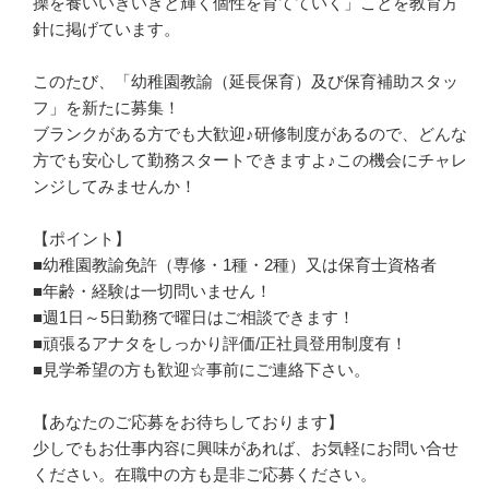
操を養いいきいきと輝く個性を育てていく」ことを教育方
針に掲げています。

このたび、「幼稚園教諭（延長保育）及び保育補助スタッ
フ」を新たに募集！

ブランクがある方でも大歓迎♪研修制度があるので、どんな
方でも安心して勤務スタートできますよ♪この機会にチャレ
ンジしてみませんか！

【ポイント】

■幼稚園教諭免許（専修・1種・2種）又は保育士資格者

■年齢・経験は一切問いません！

■週1日～5日勤務で曜日はご相談できます！

■頑張るアナタをしっかり評価/正社員登用制度有！

■見学希望の方も歓迎☆事前にご連絡下さい。

【あなたのご応募をお待ちしております】

少しでもお仕事内容に興味があれば、お気軽にお問い合せ
ください。在職中の方も是非ご応募ください。