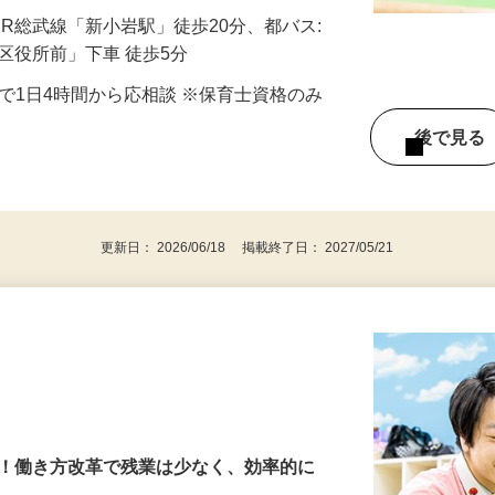
手当支給（規定有）
／JR総武線「新小岩駅」徒歩20分、都バス:
川区役所前」下車 徒歩5分
の間で1日4時間から応相談 ※保育士資格のみ
後で見
格
更新日： 2026/06/18 掲載終了日： 2027/05/21
園