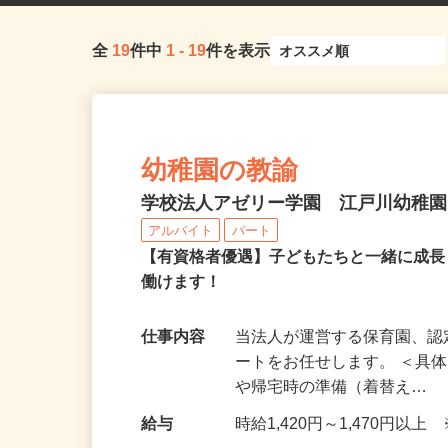
全
19
件中
1
-
19
件を表示
幼稚園の教諭
学校法人アゼリー学園 江戸川幼稚
アルバイト
パート
【有資格者優遇】子どもたちと一緒に成
働けます！
仕事内容
当法人が運営する保育園、
ートをお任せします。 ＜具
や帰宅時の準備（着替え…
給与
時給1,420円～1,470円