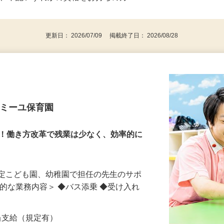
後で見
び、下記いずれかの資格をお持ちの方
更新日： 2026/07/09 掲載終了日： 2026/08/28
ァミーユ保育園
長！働き方改革で残業は少なく、効率的に
認定こども園、幼稚園で担任の先生のサポ
体的な業務内容＞ ◆バス添乗 ◆受け入れ