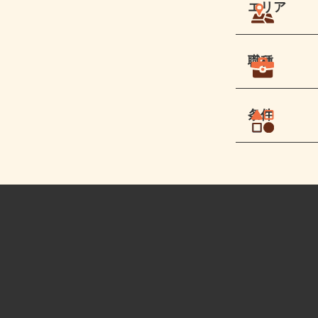
エリア
職種
条件