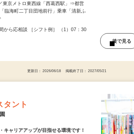
40／東京メトロ東西線「西葛西駅」⇒都営
 「臨海町二丁目団地前行」乗車「清新ふ
分
4時間から応相談 ［シフト例］ （1）07：30
後で見
格
更新日： 2026/06/18 掲載終了日： 2027/05/21
スタント
育園