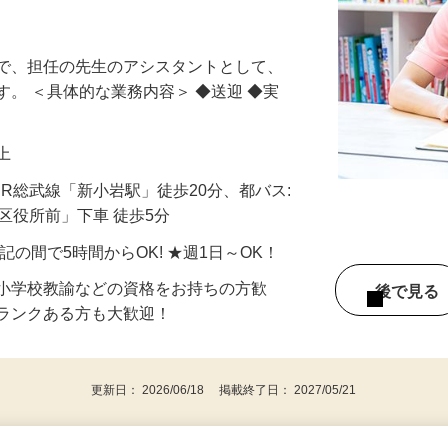
得・キャリアアップが目指せる環境です！
ブで、担任の先生のアシスタントとして、
す。 ＜具体的な業務内容＞ ◆送迎 ◆実
以上
／JR総武線「新小岩駅」徒歩20分、都バス:
川区役所前」下車 徒歩5分
 ★上記の間で5時間からOK! ★週1日～OK！
、小学校教諭などの資格をお持ちの方歓
後で見
ブランクある方も大歓迎！
更新日： 2026/06/18 掲載終了日： 2027/05/21