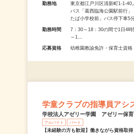
勤務地
東京都江戸川区清新町1-1-
バス「葛西臨海公園駅前行」
たば小学校前」バス停下車5
勤務時間
7：30～18：30の間で1日
～1…
応募資格
幼稚園教諭免許・保育士資
学童クラブの指導員アシ
学校法人アゼリー学園 アゼリー保
アルバイト
パート