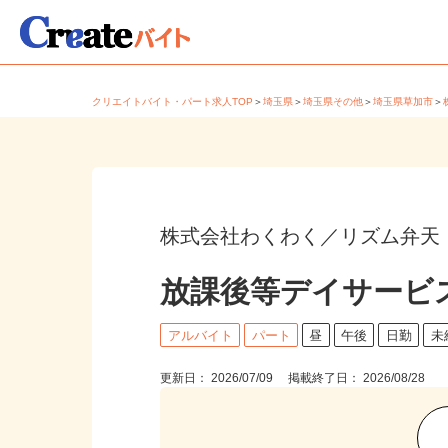
クリエイトバイト・パート求人TOP
＞
埼玉県
＞
埼玉県その他
＞
埼玉県草加市
株式会社わくわく／リズム弁天
放課後等デイサービ
アルバイト
パート
昼
午後
日勤
更新日： 2026/07/09 掲載終了日： 2026/08/28