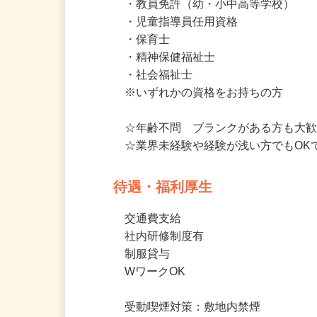
要普通免許（AT限定可）及び、下
・教員免許（幼・小中高等学校）

・児童指導員任用資格

・保育士

・精神保健福祉士

・社会福祉士

※いずれかの資格をお持ちの方

☆年齢不問　ブランクがある方も大歓
☆業界未経験や経験が浅い方でもOK
待遇・福利厚生
交通費支給

社内研修制度有

制服貸与　

WワークOK
