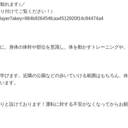
観れます♪／

張り付けてご覧ください！）

p/#/player?akey=984b926454fcaa4512920f14c84474a4

めに、身体の体幹や部位を意識し、体を動かすトレーニングや
て学びます。近隣の公園などの歩いていける範囲はもちろん、
います。

かりと設けております！運転に対する不安がなくなってからお