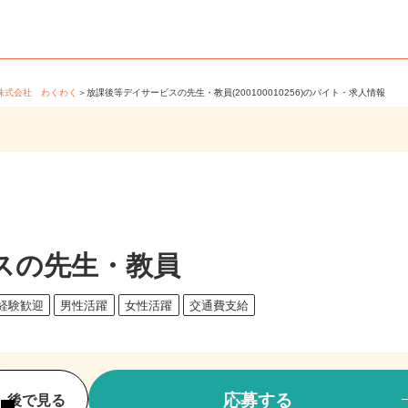
＞
株式会社 わくわく
＞
放課後等デイサービスの先生・教員(200100010256)のバイト・求人情報
スの先生・教員
未経験歓迎
男性活躍
女性活躍
交通費支給
応募する
後で見る