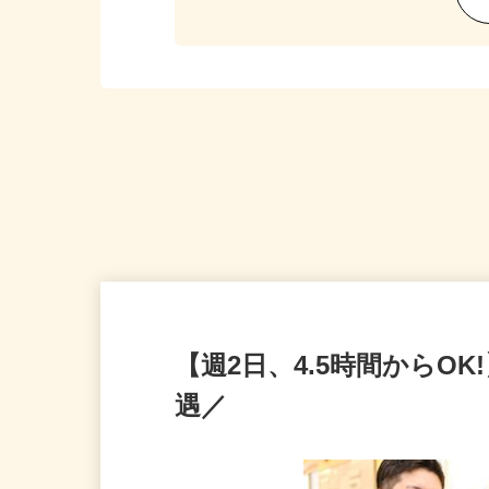
【週2日、4.5時間からO
遇／