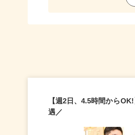
【週2日、4.5時間からO
遇／