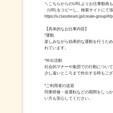
＼こちらからのURLよりお仕事動画も
（URLをコピーし、検索サイトにて
https://v.classtream.jp/create-grou
【具体的なお仕事内容】

*運動

楽しみながら効果的な運動を行うた
れています。

*外出活動

社会的マナーや集団での行動につい
少し遠いところまで外出する時もござ
*ご利用者の送迎

同乗研修・仮運転などの期間をしっ
い方も安心してください。
