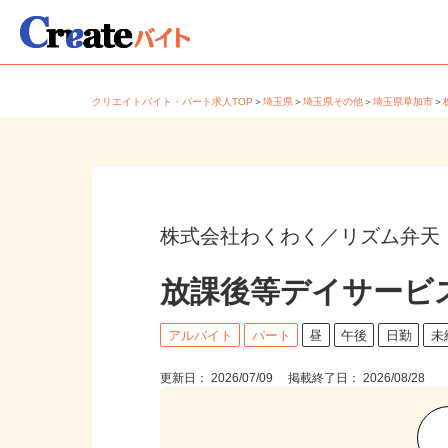
クリエイトバイト・パート求人TOP
＞
埼玉県
＞
埼玉県その他
＞
埼玉県草加市
株式会社わくわく／リズム弁天
放課後等デイサービ
アルバイト
パート
昼
午後
日勤
更新日： 2026/07/09 掲載終了日： 2026/08/28