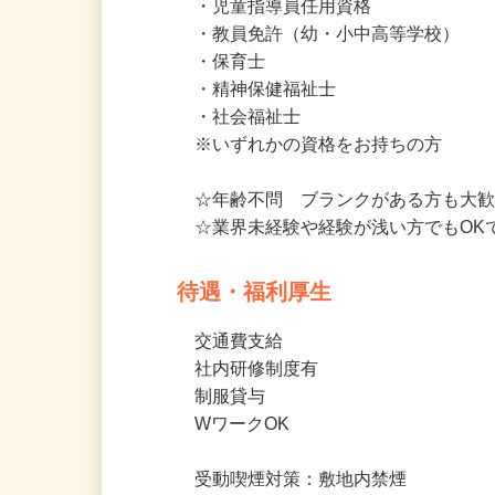
要普通免許（AT限定可）及び、下
・児童指導員任用資格

・教員免許（幼・小中高等学校）

・保育士

・精神保健福祉士

・社会福祉士

※いずれかの資格をお持ちの方

☆年齢不問　ブランクがある方も大歓
☆業界未経験や経験が浅い方でもOK
待遇・福利厚生
交通費支給

社内研修制度有

制服貸与　

WワークOK
