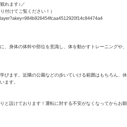
観れます♪／

張り付けてご覧ください！）

p/#/player?akey=984b926454fcaa4512920f14c84474a4

めに、身体の体幹や部位を意識し、体を動かすトレーニングや
て学びます。近隣の公園などの歩いていける範囲はもちろん、
います。

かりと設けております！運転に対する不安がなくなってからお