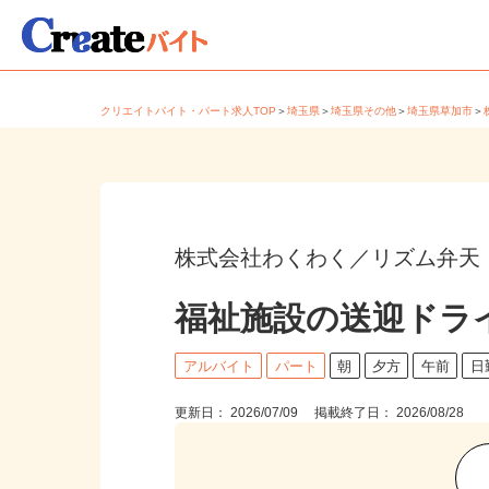
クリエイトバイト・パート求人TOP
＞
埼玉県
＞
埼玉県その他
＞
埼玉県草加市
株式会社わくわく／リズム弁天
福祉施設の送迎ドラ
アルバイト
パート
朝
夕方
午前
更新日： 2026/07/09 掲載終了日： 2026/08/28