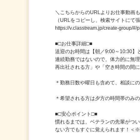
＊保護者様との対応も支援スタッフ
＼こちらからのURLよりお仕事動画も
（URLをコピーし、検索サイトにて
https://v.classtream.jp/create-grou
■□お仕事詳細□■

送迎のお時間は【朝／9:00～10:30】
連続勤務ではないので、体力的に無
再出社される方」や「空き時間の間に
＊勤務日数や曜日も含めて、相談にの
＊希望される方は夕方の時間帯のみの
■□安心ポイント□■

慣れるまでは、ベテランの先輩がつ