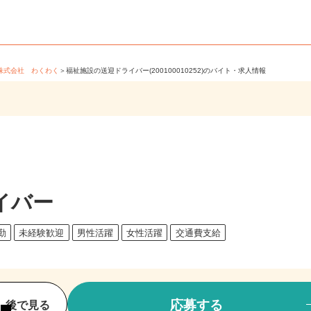
＞
株式会社 わくわく
＞
福祉施設の送迎ドライバー(200100010252)のバイト・求人情報
イバー
日勤
未経験歓迎
男性活躍
女性活躍
交通費支給
応募する
後で見る