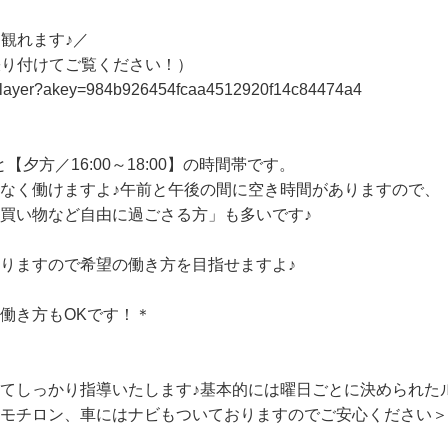
が行いますので、初めての方とのコミュニケーションが苦手な方
観れます♪／

張り付けてご覧ください！）

p/#/player?akey=984b926454fcaa4512920f14c84474a4

と【夕方／16:00～18:00】の時間帯です。

理なく働けますよ♪午前と午後の間に空き時間がありますので
買い物など自由に過ごさる方」も多いです♪

りますので希望の働き方を目指せますよ♪

働き方もOKです！＊

いてしっかり指導いたします♪基本的には曜日ごとに決められ