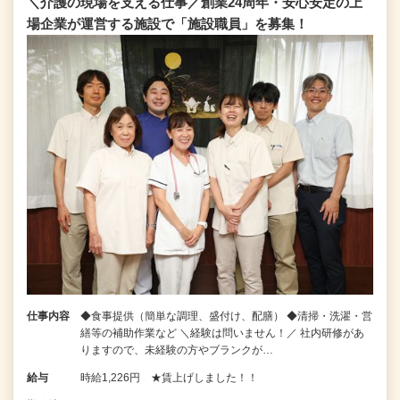
＼介護の現場を支える仕事／創業24周年・安心安定の上
場企業が運営する施設で「施設職員」を募集！
仕事内容
◆食事提供（簡単な調理、盛付け、配膳） ◆清掃・洗濯・営
繕等の補助作業など ＼経験は問いません！／ 社内研修があ
りますので、未経験の方やブランクが…
給与
時給1,226円 ★賃上げしました！！