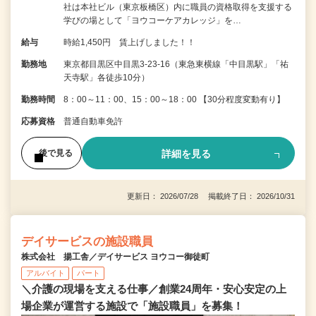
社は本社ビル（東京板橋区）内に職員の資格取得を支援する
学びの場として「ヨウコーケアカレッジ」を…
給与
時給1,450円 賃上げしました！！
勤務地
東京都目黒区中目黒3-23-16（東急東横線「中目黒駅」「祐
天寺駅」各徒歩10分）
勤務時間
8：00～11：00、15：00～18：00 【30分程度変動有り】
応募資格
普通自動車免許
詳細を見る
後で見る
更新日： 2026/07/28 掲載終了日： 2026/10/31
デイサービスの施設職員
株式会社 揚工舎／デイサービス ヨウコー御徒町
アルバイト
パート
＼介護の現場を支える仕事／創業24周年・安心安定の上
場企業が運営する施設で「施設職員」を募集！