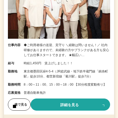
仕事内容
◆ご利用者様の送迎、見守り ＼経験は問いません！／ 社内
研修がありますので、未経験の方やブランクがある方も安心
してお仕事スタートできます。 ★幅広い…
給与
時給1,450円 賃上げしました！！
勤務地
東京都墨田区緑4-5-4（JR総武線・地下鉄半蔵門線「錦糸町
駅」徒歩10分、都営新宿線「菊川駅」徒歩7分）
勤務時間
8：00～11：00、15：00～18：00 【30分程度変動有り】
応募資格
普通自動車免許
詳細を見る
後で見る