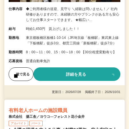
仕事内容
◆ご利用者様の送迎、見守り ＼経験は問いません！／ 社内
研修がありますので、未経験の方やブランクがある方も安心
してお仕事スタートできます。 ★幅広い…
給与
時給1,450円 賃上げしました！！
勤務地
東京都板橋区板橋1-10-14（JR埼京線「板橋駅」東武東上線
「下板橋駅」徒歩3分、都営三田線「新板橋駅」徒歩7分）
勤務時間
8：00～11：00、15：00～18：00 【30分程度変動有り】
応募資格
普通自動車免許
詳細を見る
後で見る
更新日： 2026/07/28 掲載終了日： 2026/10/31
有料老人ホームの施設職員
株式会社 揚工舎／ヨウコ―フォレスト花小金井
アルバイト
パート