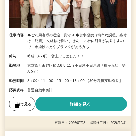
仕事内容
◆ご利用者様の送迎、見守り ◆食事提供（簡単な調理、盛付
け、配膳） ＼経験は問いません！／ 社内研修がありますの
で、未経験の方やブランクがある方も…
給与
時給1,450円 賃上げしました！！
勤務地
東京都世田谷区松原6-5-11（小田急小田原線「梅ヶ丘駅」徒
歩5分）
勤務時間
8：00～11：00、15：00～18：00 【30分程度変動有り】
応募資格
普通自動車免許
詳細を見る
後で見る
更新日： 2026/07/28 掲載終了日： 2026/10/31