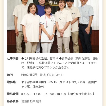
仕事内容
◆ご利用者様の送迎、見守り ◆食事提供（簡単な調理、盛付
け、配膳） ＼経験は問いません！／ 社内研修がありますの
で、未経験の方やブランクがある方も…
給与
時給1,450円 賃上げしました！！
勤務地
東京都杉並区成田東5-35-15（東京メトロ丸ノ内線「南阿佐
ヶ谷駅」徒歩2分）
勤務時間
8：00～11：00、15：00～18：00 【30分程度変動有り】
応募資格
普通自動車免許