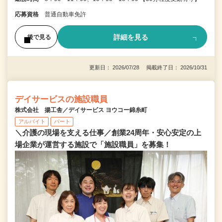
応募資格
普通自動車免許
詳細を見る
後で見る
更新日： 2026/07/28 掲載終了日： 2026/10/31
デイサービスの施設職員
株式会社 揚工舎／デイサービス ヨウコー錦糸町
アルバイト
パート
＼介護の現場を支える仕事／創業24周年・安心安定の上
場企業が運営する施設で「施設職員」を募集！