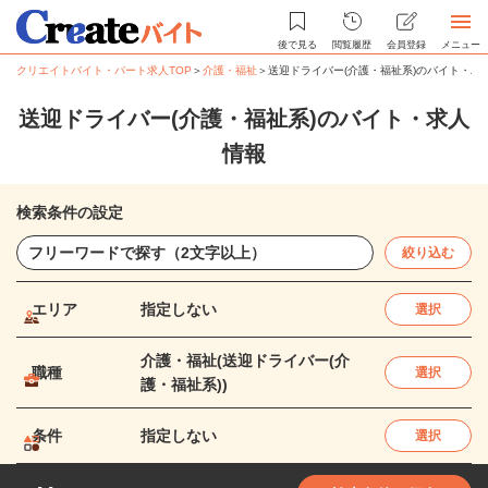
後で見る
閲覧履歴
会員登録
メニュー
クリエイトバイト・パート求人TOP
＞
介護・福祉
＞
送迎ドライバー(介護・福祉系)のバイト・パ
送迎ドライバー(介護・福祉系)のバイト・求人
情報
検索条件の設定
絞り込む
エリア
指定しない
選択
介護・福祉(送迎ドライバー(介
職種
選択
護・福祉系))
条件
指定しない
選択