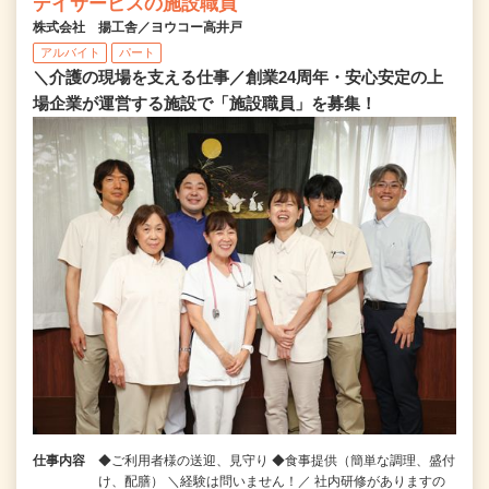
デイサービスの施設職員
株式会社 揚工舎／ヨウコー高井戸
アルバイト
パート
＼介護の現場を支える仕事／創業24周年・安心安定の上
場企業が運営する施設で「施設職員」を募集！
仕事内容
◆ご利用者様の送迎、見守り ◆食事提供（簡単な調理、盛付
け、配膳） ＼経験は問いません！／ 社内研修がありますの