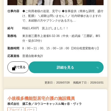
仕事内容
◆ご利用者様の送迎、見守り ◆食事提供（簡単な調理、盛付
け、配膳） ＼経験は問いません！／ 社内研修がありますの
で、未経験の方やブランクがある方も…
給与
時給1,450円 賃上げしました！！
勤務地
東京都三鷹市上連雀6-32-36（中央・総武線「三鷹駅」車5
分・徒歩19分）
勤務時間
8：00～11：00、15：00～18：00 【30分程度変動有り】
応募資格
普通自動車免許
詳細を見る
後で見る
更新日： 2026/07/28 掲載終了日： 2026/10/31
小規模多機能型居宅介護の施設職員
株式会社 揚工舎／ヨウコーキャッスル鳩ヶ谷・ヴィラ
アルバイト
パート