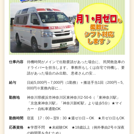
仕事内容
待機時間がメインで出動要請があった場合に、 民間救急車の
ドライバーを担当します。 事務所もしくは自宅で待機し、要
請があった場合のみ出動。 患者さんの安…
給与
日給5,000円～7,000円（1勤務）＋搬送手当1回（200円～5,
000円※業務内容に…
勤務地
神奈川県横浜市神奈川区東神奈川2-50-6（「東神奈川駅」
「京急東神奈川駅」「神奈川新町駅」より徒歩5分）★マイ
カー・自転車通勤OK
勤務時間
宿直 17：00～翌8：30 ★週ゼロ日～OK ★月ゼロ日もOK
応募資格
★学歴不問 ★未経験OK ★18歳以上（例外事由2号※深夜
の時間帯を含むため）