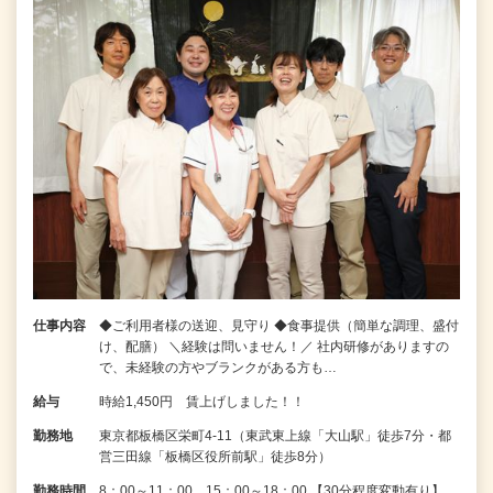
仕事内容
◆ご利用者様の送迎、見守り ◆食事提供（簡単な調理、盛付
け、配膳） ＼経験は問いません！／ 社内研修がありますの
で、未経験の方やブランクがある方も…
給与
時給1,450円 賃上げしました！！
勤務地
東京都板橋区栄町4-11（東武東上線「大山駅」徒歩7分・都
営三田線「板橋区役所前駅」徒歩8分）
勤務時間
8：00～11：00、15：00～18：00 【30分程度変動有り】