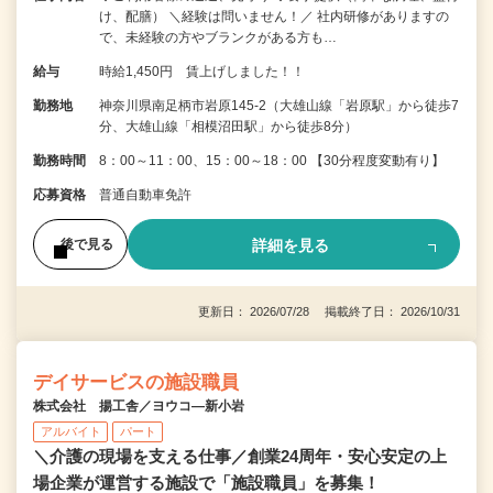
け、配膳） ＼経験は問いません！／ 社内研修がありますの
で、未経験の方やブランクがある方も…
給与
時給1,450円 賃上げしました！！
勤務地
神奈川県南足柄市岩原145-2（大雄山線「岩原駅」から徒歩7
分、大雄山線「相模沼田駅」から徒歩8分）
勤務時間
8：00～11：00、15：00～18：00 【30分程度変動有り】
応募資格
普通自動車免許
詳細を見る
後で見る
更新日： 2026/07/28 掲載終了日： 2026/10/31
デイサービスの施設職員
株式会社 揚工舎／ヨウコ―新小岩
アルバイト
パート
＼介護の現場を支える仕事／創業24周年・安心安定の上
場企業が運営する施設で「施設職員」を募集！