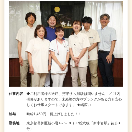
仕事内容
◆ご利用者様の送迎、見守り ＼経験は問いません！／ 社内
研修がありますので、未経験の方やブランクがある方も安心
してお仕事スタートできます。 ★幅広い…
給与
時給1,450円 賃上げしました！！
勤務地
東京都葛飾区新小岩1-26-19（JR総武線「新小岩駅」徒歩3
分）