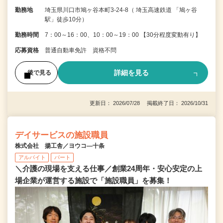
勤務地
埼玉県川口市鳩ヶ谷本町3-24-8（ 埼玉高速鉄道 「鳩ヶ谷
駅」徒歩10分）
勤務時間
7：00～16：00、10：00～19：00 【30分程度変動有り】
応募資格
普通自動車免許 資格不問
詳細を見る
後で見る
更新日： 2026/07/28 掲載終了日： 2026/10/31
デイサービスの施設職員
株式会社 揚工舎／ヨウコ―十条
アルバイト
パート
＼介護の現場を支える仕事／創業24周年・安心安定の上
場企業が運営する施設で「施設職員」を募集！