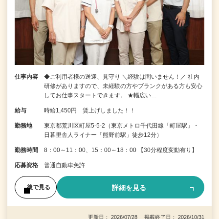
仕事内容
◆ご利用者様の送迎、見守り ＼経験は問いません！／ 社内
研修がありますので、未経験の方やブランクがある方も安心
してお仕事スタートできます。 ★幅広い…
給与
時給1,450円 賃上げしました！！
勤務地
東京都荒川区町屋5-5-2（東京メトロ千代田線「町屋駅」・
日暮里舎人ライナー「熊野前駅」徒歩12分）
勤務時間
8：00～11：00、15：00～18：00 【30分程度変動有り】
応募資格
普通自動車免許
詳細を見る
後で見る
更新日： 2026/07/28 掲載終了日： 2026/10/31