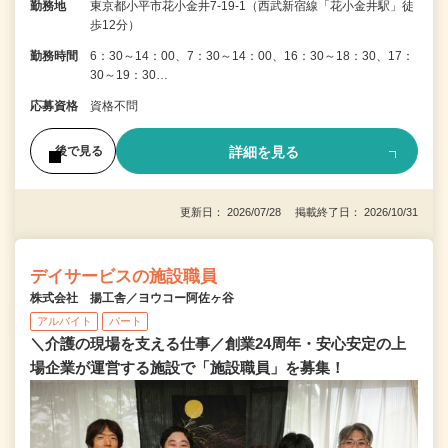
勤務地
東京都小平市花小金井7‐19‐1（西武新宿線「花小金井駅」徒
歩12分）
勤務時間
6：30～14：00、7：30～14：00、16：30～18：30、17：
30～19：30…
応募資格
資格不問
詳細を見る
後で見る
更新日： 2026/07/28 掲載終了日： 2026/10/31
デイサービスの施設職員
株式会社 揚工舎／ヨウコー阿佐ヶ谷
アルバイト
パート
＼介護の現場を支える仕事／創業24周年・安心安定の上
場企業が運営する施設で「施設職員」を募集！