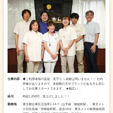
仕事内容
◆ご利用者様の送迎、見守り ＼経験は問いません！／ 社内
研修がありますので、未経験の方やブランクがある方も安心
してお仕事スタートできます。 ★幅広い…
給与
時給1,450円 賃上げしました！！
勤務地
東京都台東区元浅草1-14-7（山手線「御徒町駅」・東京メト
ロ日比谷線「仲御徒町駅」徒歩10分、東京メトロ銀座線稲荷