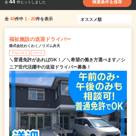
44
検索条件を保存
全
件ヒットしました
44
1
-
20
全
件中
件を表示
福祉施設の送迎ドライバー
株式会社わくわく／リズム弁天
アルバイト
パート
＼普通免許があればOK！／＼希望の働き方選べます／シ
ニア世代活躍中の送迎ドライバー募集！