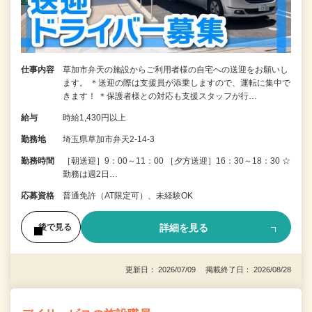
仕事内容
草加市弁天の施設からご利用者様の自宅への送迎をお願いし
ます。 ＊送迎の際は支援員が添乗しますので、運転に集中で
きます！ ＊保護者様との対応も支援スタッフが行…
給与
時給1,430円以上
勤務地
埼玉県草加市弁天2-14-3
勤務時間
［朝送迎］9：00～11：00 ［夕方送迎］16：30～18：30 ☆
勤務は週2日…
応募資格
普通免許（AT限定可）、未経験OK
詳細を見る
後で見る
更新日： 2026/07/09 掲載終了日： 2026/08/28