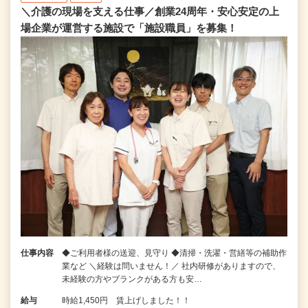
＼介護の現場を支える仕事／創業24周年・安心安定の上
場企業が運営する施設で「施設職員」を募集！
仕事内容
◆ご利用者様の送迎、見守り ◆清掃・洗濯・営繕等の補助作
業など ＼経験は問いません！／ 社内研修がありますので、
未経験の方やブランクがある方も安…
給与
時給1,450円 賃上げしました！！