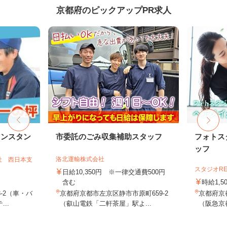
京都府のピックアップPR求人
リンスタン
市委託のごみ収集補助スタッフ
フォトス
ッフ
洛北運輸株式会社
社 西日本支
スタジオR
日給10,350円 ※一律交通費500円
含む
時給1,5
-2（車・バ
京都府京都市左京区静市市原町659-2
京都府京
..
（叡山電鉄「二軒茶屋」駅よ...
（阪急京