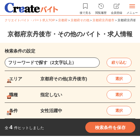
後で見る
閲覧履歴
会員登録
メニュー
クリエイトバイト・パート求人TOP
＞
京都府
＞
京都府その他
＞
京都府京丹後市
＞
京都府京丹後市
京都府京丹後市・その他のバイト・求人情報
検索条件の設定
絞り込む
エリア
京都府その他(京丹後市)
選択
職種
指定しない
選択
条件
女性活躍中
選択
4
検索条件を保存
全
件ヒットしました