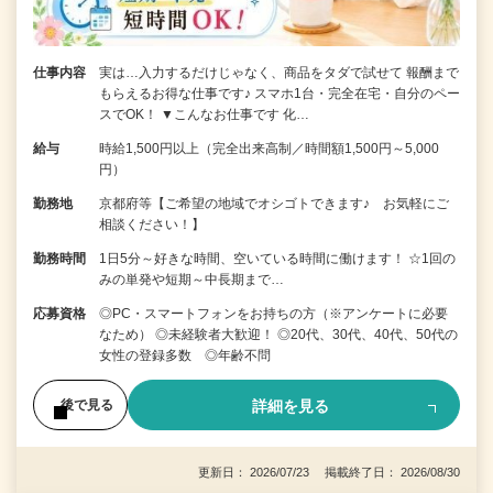
仕事内容
実は…入力するだけじゃなく、商品をタダで試せて 報酬まで
もらえるお得な仕事です♪ スマホ1台・完全在宅・自分のペー
スでOK！ ▼こんなお仕事です 化…
給与
時給1,500円以上（完全出来高制／時間額1,500円～5,000
円）
勤務地
京都府等【ご希望の地域でオシゴトできます♪ お気軽にご
相談ください！】
勤務時間
1日5分～好きな時間、空いている時間に働けます！ ☆1回の
みの単発や短期～中長期まで…
応募資格
◎PC・スマートフォンをお持ちの方（※アンケートに必要
なため） ◎未経験者大歓迎！ ◎20代、30代、40代、50代の
女性の登録多数 ◎年齢不問
詳細を見る
後で見る
更新日： 2026/07/23 掲載終了日： 2026/08/30