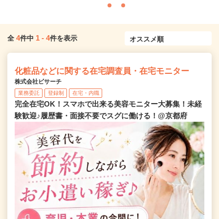
4
1
-
4
全
件中
件を表示
化粧品などに関する在宅調査員・在宅モニター
株式会社ビサーチ
業務委託
登録制
在宅・内職
完全在宅OK！スマホで出来る美容モニター大募集！未経
験歓迎♪履歴書・面接不要でスグに働ける！@京都府