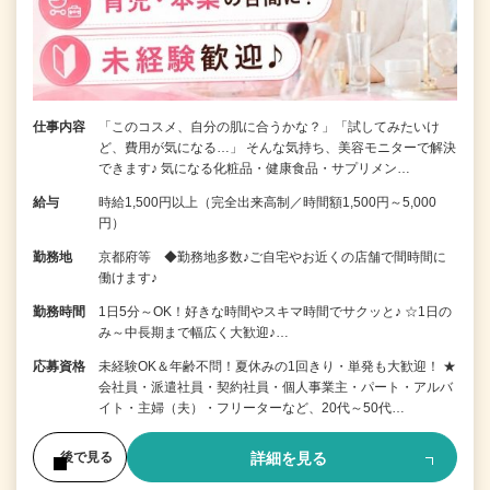
仕事内容
「このコスメ、自分の肌に合うかな？」「試してみたいけ
ど、費用が気になる…」 そんな気持ち、美容モニターで解決
できます♪ 気になる化粧品・健康食品・サプリメン…
給与
時給1,500円以上（完全出来高制／時間額1,500円～5,000
円）
勤務地
京都府等 ◆勤務地多数♪ご自宅やお近くの店舗で間時間に
働けます♪
勤務時間
1日5分～OK！好きな時間やスキマ時間でサクッと♪ ☆1日の
み～中長期まで幅広く大歓迎♪…
応募資格
未経験OK＆年齢不問！夏休みの1回きり・単発も大歓迎！ ★
会社員・派遣社員・契約社員・個人事業主・パート・アルバ
イト・主婦（夫）・フリーターなど、20代～50代…
詳細を見る
後で見る