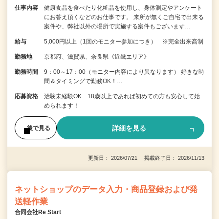
仕事内容
健康食品を食べたり化粧品を使用し、身体測定やアンケート
にお答え頂くなどのお仕事です。 来所が無くご自宅で出来る
案件や、弊社以外の場所で実施する案件もございます…
給与
5,000円以上（1回のモニター参加につき） ※完全出来高制
勤務地
京都府、滋賀県、奈良県《近畿エリア》
勤務時間
9：00～17：00（モニター内容により異なります） 好きな時
間＆タイミングで勤務OK！…
応募資格
治験未経験OK 18歳以上であれば初めての方も安心して始
められます！
詳細を見る
後で見る
更新日： 2026/07/21 掲載終了日： 2026/11/13
ネットショップのデータ入力・商品登録および発
送軽作業
合同会社Re Start