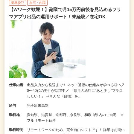
業務委託
在宅・内職
【Wワーク歓迎！】副業で月15万円前後を見込めるフリ
マアプリ出品の運用サポート！未経験／在宅OK
仕事内容
出品入力から発送まで！ ネット通販の仕組みが学べる◎ ＼2
0〜40代の男性が活躍中／ 「毎月の給料に“あと少し”プラス
したい！」 ⇒そんな〈目標〉を…
給与
完全出来高制
勤務地
愛知県、滋賀県、京都府、奈良県、和歌山県内のご自宅 ※
フルリモート勤務
勤務時間
リモートワークのため、完全自由シフトです！ 詳細はお問い