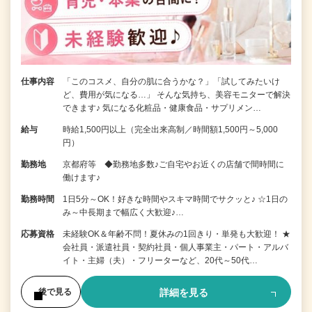
仕事内容
「このコスメ、自分の肌に合うかな？」「試してみたいけ
ど、費用が気になる…」 そんな気持ち、美容モニターで解決
できます♪ 気になる化粧品・健康食品・サプリメン…
給与
時給1,500円以上（完全出来高制／時間額1,500円～5,000
円）
勤務地
京都府等 ◆勤務地多数♪ご自宅やお近くの店舗で間時間に
働けます♪
勤務時間
1日5分～OK！好きな時間やスキマ時間でサクッと♪ ☆1日の
み～中長期まで幅広く大歓迎♪…
応募資格
未経験OK＆年齢不問！夏休みの1回きり・単発も大歓迎！ ★
会社員・派遣社員・契約社員・個人事業主・パート・アルバ
イト・主婦（夫）・フリーターなど、20代～50代…
詳細を見る
後で見る