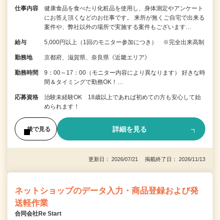
仕事内容
健康食品を食べたり化粧品を使用し、身体測定やアンケート
にお答え頂くなどのお仕事です。 来所が無くご自宅で出来る
案件や、弊社以外の場所で実施する案件もございます…
給与
5,000円以上（1回のモニター参加につき） ※完全出来高制
勤務地
京都府、滋賀県、奈良県《近畿エリア》
勤務時間
9：00～17：00（モニター内容により異なります） 好きな時
間＆タイミングで勤務OK！…
応募資格
治験未経験OK 18歳以上であれば初めての方も安心して始
められます！
詳細を見る
後で見る
更新日： 2026/07/21 掲載終了日： 2026/11/13
ネットショップのデータ入力・商品登録および発
送軽作業
合同会社Re Start