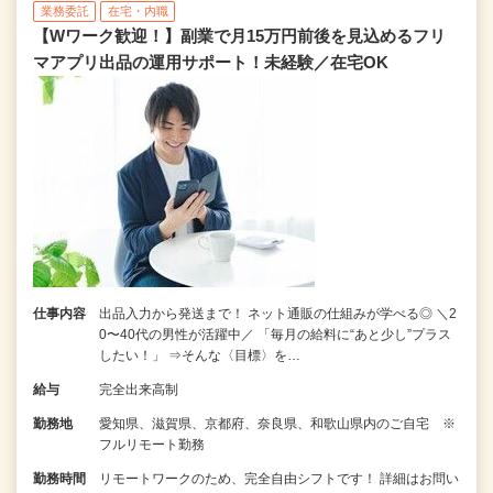
業務委託
在宅・内職
【Wワーク歓迎！】副業で月15万円前後を見込めるフリ
マアプリ出品の運用サポート！未経験／在宅OK
仕事内容
出品入力から発送まで！ ネット通販の仕組みが学べる◎ ＼2
0〜40代の男性が活躍中／ 「毎月の給料に“あと少し”プラス
したい！」 ⇒そんな〈目標〉を…
給与
完全出来高制
勤務地
愛知県、滋賀県、京都府、奈良県、和歌山県内のご自宅 ※
フルリモート勤務
勤務時間
リモートワークのため、完全自由シフトです！ 詳細はお問い