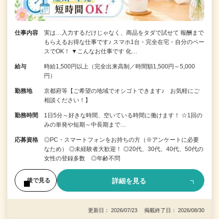
仕事内容
実は…入力するだけじゃなく、商品をタダで試せて 報酬まで
もらえるお得な仕事です♪ スマホ1台・完全在宅・自分のペー
スでOK！ ▼こんなお仕事です 化…
給与
時給1,500円以上（完全出来高制／時間額1,500円～5,000
円）
勤務地
京都府等【ご希望の地域でオシゴトできます♪ お気軽にご
相談ください！】
勤務時間
1日5分～好きな時間、空いている時間に働けます！ ☆1回の
みの単発や短期～中長期まで…
応募資格
◎PC・スマートフォンをお持ちの方（※アンケートに必要
なため） ◎未経験者大歓迎！ ◎20代、30代、40代、50代の
女性の登録多数 ◎年齢不問
詳細を見る
後で見る
更新日： 2026/07/23 掲載終了日： 2026/08/30