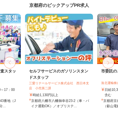
京都府のピックアップPR求人
検査スタッ
セルフサービスのガソリンスタン
市委託の
ドスタッフ
洛北運輸株
三愛リテールサービス株式会社 西日本支
店 小売第二課
～17：00
日給10,
時給1,130円以上
含む
3番地（J
京都府八幡市八幡御幸谷23-2（車・バ
京都府京
...
イク通勤OK）／オブリステ...
（叡山電