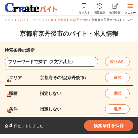
後で見る
閲覧履歴
会員登録
メニュー
クリエイトバイト・パート求人TOP
＞
京都府
＞
京都府その他
＞
京都府京丹後市のバイト・パート
京都府京丹後市のバイト・求人情報
検索条件の設定
絞り込む
エリア
京都府その他(京丹後市)
選択
職種
指定しない
選択
条件
指定しない
選択
4
検索条件を保存
全
件ヒットしました