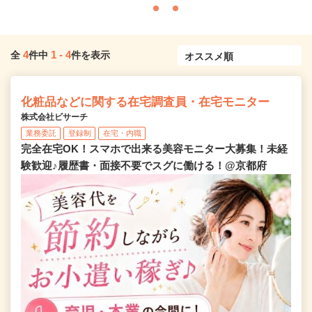
4
1
-
4
全
件中
件を表示
化粧品などに関する在宅調査員・在宅モニター
株式会社ビサーチ
業務委託
登録制
在宅・内職
完全在宅OK！スマホで出来る美容モニター大募集！未経
験歓迎♪履歴書・面接不要でスグに働ける！@京都府